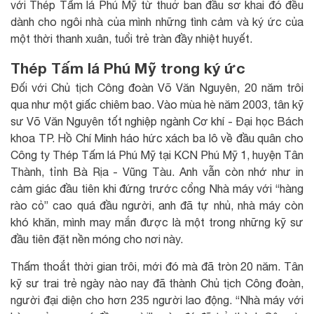
với Thép Tấm lá Phú Mỹ từ thuở ban đầu sơ khai đó đều
dành cho ngôi nhà của mình những tình cảm và ký ức của
một thời thanh xuân, tuổi trẻ tràn đầy nhiệt huyết.
Thép Tấm lá Phú Mỹ trong ký ức
Đối với Chủ tịch Công đoàn Võ Văn Nguyên, 20 năm trôi
qua như một giấc chiêm bao. Vào mùa hè năm 2003, tân kỹ
sư Võ Văn Nguyên tốt nghiệp ngành Cơ khí - Đại học Bách
khoa TP. Hồ Chí Minh háo hức xách ba lô về đầu quân cho
Công ty Thép Tấm lá Phú Mỹ tại KCN Phú Mỹ 1, huyện Tân
Thành, tỉnh Bà Rịa - Vũng Tàu. Anh vẫn còn nhớ như in
cảm giác đầu tiên khi đứng trước cổng Nhà máy với “hàng
rào cỏ” cao quá đầu người, anh đã tự nhủ, nhà máy còn
khó khăn, mình may mắn được là một trong những kỹ sư
đầu tiên đặt nền móng cho nơi này.
Thấm thoắt thời gian trôi, mới đó mà đã tròn 20 năm. Tân
kỹ sư trai trẻ ngày nào nay đã thành Chủ tịch Công đoàn,
người đại diện cho hơn 235 người lao động. “Nhà máy với