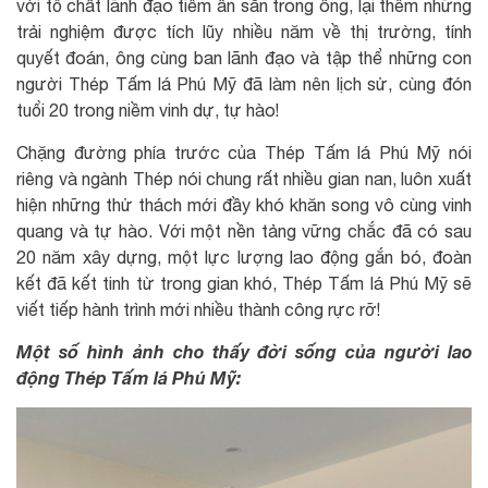
với tố chất lãnh đạo tiềm ẩn sẵn trong ông, lại thêm những
trải nghiệm được tích lũy nhiều năm về thị trường, tính
quyết đoán, ông cùng ban lãnh đạo và tập thể những con
người Thép Tấm lá Phú Mỹ đã làm nên lịch sử, cùng đón
tuổi 20 trong niềm vinh dự, tự hào!
Chặng đường phía trước của Thép Tấm lá Phú Mỹ nói
riêng và ngành Thép nói chung rất nhiều gian nan, luôn xuất
hiện những thử thách mới đầy khó khăn song vô cùng vinh
quang và tự hào. Với một nền tảng vững chắc đã có sau
20 năm xây dựng, một lực lượng lao động gắn bó, đoàn
kết đã kết tinh từ trong gian khó, Thép Tấm lá Phú Mỹ sẽ
viết tiếp hành trình mới nhiều thành công rực rỡ!
Một số hình ảnh cho thấy đời sống của người lao
động Thép Tấm lá Phú Mỹ: