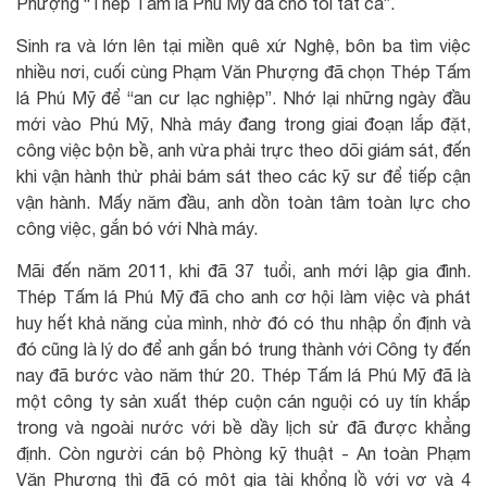
Phượng “Thép Tấm lá Phú Mỹ đã cho tôi tất cả”.
Sinh ra và lớn lên tại miền quê xứ Nghệ, bôn ba tìm việc
nhiều nơi, cuối cùng Phạm Văn Phượng đã chọn Thép Tấm
lá Phú Mỹ để “an cư lạc nghiệp”. Nhớ lại những ngày đầu
mới vào Phú Mỹ, Nhà máy đang trong giai đoạn lắp đặt,
công việc bộn bề, anh vừa phải trực theo dõi giám sát, đến
khi vận hành thử phải bám sát theo các kỹ sư để tiếp cận
vận hành. Mấy năm đầu, anh dồn toàn tâm toàn lực cho
công việc, gắn bó với Nhà máy.
Mãi đến năm 2011, khi đã 37 tuổi, anh mới lập gia đình.
Thép Tấm lá Phú Mỹ đã cho anh cơ hội làm việc và phát
huy hết khả năng của mình, nhờ đó có thu nhập ổn định và
đó cũng là lý do để anh gắn bó trung thành với Công ty đến
nay đã bước vào năm thứ 20. Thép Tấm lá Phú Mỹ đã là
một công ty sản xuất thép cuộn cán nguội có uy tín khắp
trong và ngoài nước với bề dầy lịch sử đã được khẳng
định. Còn người cán bộ Phòng kỹ thuật - An toàn Phạm
Văn Phượng thì đã có một gia tài khổng lồ với vợ và 4