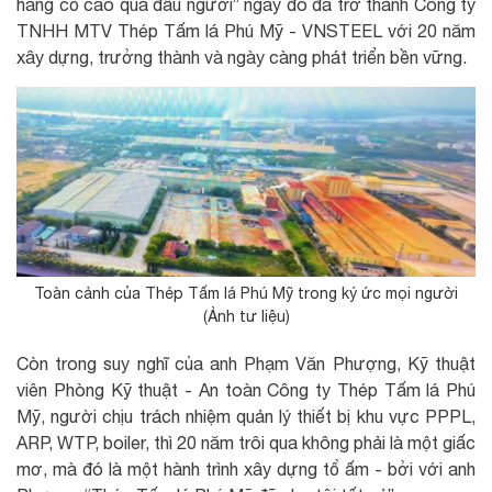
hàng cỏ cao quá đầu người” ngày đó đã trở thành Công ty
TNHH MTV Thép Tấm lá Phú Mỹ - VNSTEEL với 20 năm
xây dựng, trưởng thành và ngày càng phát triển bền vững.
Toàn cảnh của Thép Tấm lá Phú Mỹ trong ký ức mọi người
(Ảnh tư liệu)
Còn trong suy nghĩ của anh Phạm Văn Phượng, Kỹ thuật
viên Phòng Kỹ thuật - An toàn Công ty Thép Tấm lá Phú
Mỹ, người chịu trách nhiệm quản lý thiết bị khu vực PPPL,
ARP, WTP, boiler, thì 20 năm trôi qua không phải là một giấc
mơ, mà đó là một hành trình xây dựng tổ ấm - bởi với anh