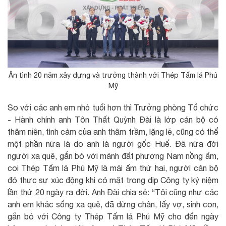
Ân tình 20 năm xây dựng và trưởng thành với Thép Tấm lá Phú
Mỹ
So với các anh em nhỏ tuổi hơn thì Trưởng phòng Tổ chức
- Hành chính anh Tôn Thất Quỳnh Đài là lớp cán bộ có
thâm niên, tình cảm của anh thâm trầm, lặng lẽ, cũng có thể
một phần nữa là do anh là người gốc Huế. Đã nữa đời
người xa quê, gắn bó với mảnh đất phương Nam nồng ấm,
coi Thép Tấm lá Phú Mỹ là mái ấm thứ hai, người cán bộ
đó thực sự xúc động khi có mặt trong dịp Công ty kỷ niệm
lần thứ 20 ngày ra đời. Anh Đài chia sẻ: “Tôi cũng như các
anh em khác sống xa quê, đã dừng chân, lấy vợ, sinh con,
gắn bó với Công ty Thép Tấm lá Phú Mỹ cho đến ngày