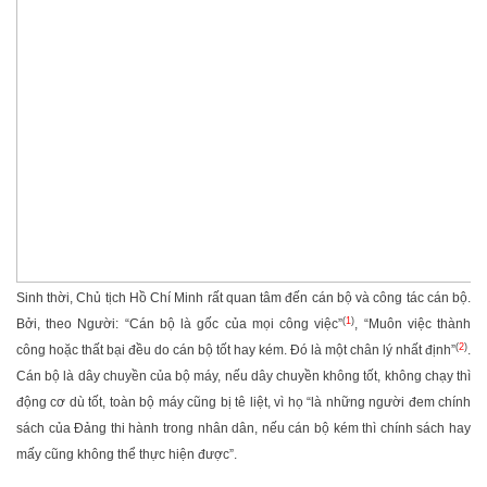
Sinh thời, Chủ tịch Hồ Chí Minh rất quan tâm đến cán bộ và công tác cán bộ.
(
1
)
Bởi, theo Người: “Cán bộ là gốc của mọi công việc”
, “Muôn việc thành
(
2
)
công hoặc thất bại đều do cán bộ tốt hay kém. Đó là một chân lý nhất định”
.
Cán bộ là dây chuyền của bộ máy, nếu dây chuyền không tốt, không chạy thì
động cơ dù tốt, toàn bộ máy cũng bị tê liệt, vì họ “là những người đem chính
sách của Đảng thi hành trong nhân dân, nếu cán bộ kém thì chính sách hay
mấy cũng không thể thực hiện được”.