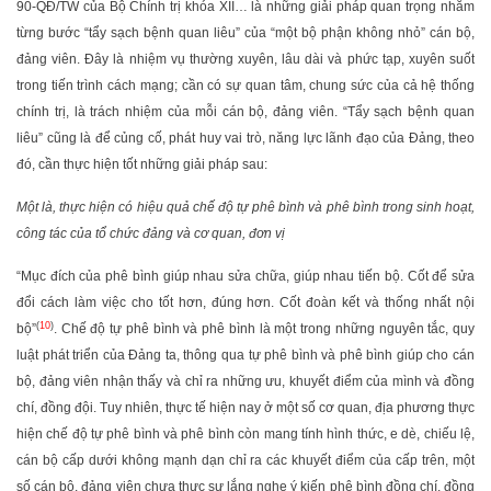
90-QĐ/TW của Bộ Chính trị khóa XII… là những giải pháp quan trọng nhằm
từng bước “tẩy sạch bệnh quan liêu” của “một bộ phận không nhỏ” cán bộ,
đảng viên. Đây là nhiệm vụ thường xuyên, lâu dài và phức tạp, xuyên suốt
trong tiến trình cách mạng; cần có sự quan tâm, chung sức của cả hệ thống
chính trị, là trách nhiệm của mỗi cán bộ, đảng viên. “Tẩy sạch bệnh quan
liêu” cũng là để củng cố, phát huy vai trò, năng lực lãnh đạo của Đảng, theo
đó, cần thực hiện tốt những giải pháp sau:
Một là, thực hiện có hiệu quả chế độ tự phê bình và phê bình trong sinh hoạt,
công tác của tổ chức đảng và cơ quan, đơn vị
“Mục đích của phê bình giúp nhau sửa chữa, giúp nhau tiến bộ. Cốt để sửa
đổi cách làm việc cho tốt hơn, đúng hơn. Cốt đoàn kết và thống nhất nội
(
10
)
bộ”
. Chế độ tự phê bình và phê bình là một trong những nguyên tắc, quy
luật phát triển của Đảng ta, thông qua tự phê bình và phê bình giúp cho cán
bộ, đảng viên nhận thấy và chỉ ra những ưu, khuyết điểm của mình và đồng
chí, đồng đội. Tuy nhiên, thực tế hiện nay ở một số cơ quan, địa phương thực
hiện chế độ tự phê bình và phê bình còn mang tính hình thức, e dè, chiếu lệ,
cán bộ cấp dưới không mạnh dạn chỉ ra các khuyết điểm của cấp trên, một
số cán bộ, đảng viên chưa thực sự lắng nghe ý kiến phê bình đồng chí, đồng