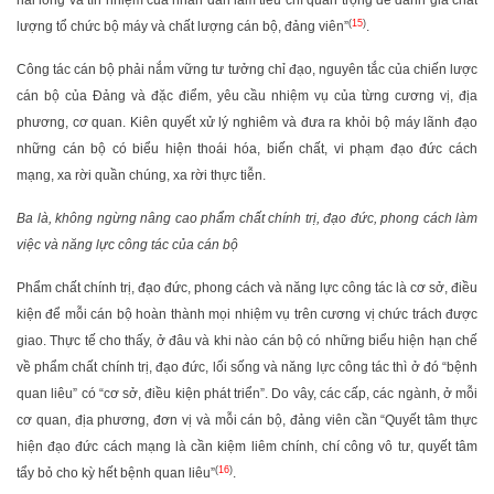
hài lòng và tín nhiệm của nhân dân làm tiêu chí quan trọng để đánh giá chất
(
15
)
lượng tổ chức bộ máy và chất lượng cán bộ, đảng viên”
.
Công tác cán bộ phải nắm vững tư tưởng chỉ đạo, nguyên tắc của chiến lược
cán bộ của Đảng và đặc điểm, yêu cầu nhiệm vụ của từng cương vị, địa
phương, cơ quan. Kiên quyết xử lý nghiêm và đưa ra khỏi bộ máy lãnh đạo
những cán bộ có biểu hiện thoái hóa, biến chất, vi phạm đạo đức cách
mạng, xa rời quần chúng, xa rời thực tiễn.
Ba là, không ngừng nâng cao phẩm chất chính trị, đạo đức, phong cách làm
việc và năng lực công tác của cán bộ
Phẩm chất chính trị, đạo đức, phong cách và năng lực công tác là cơ sở, điều
kiện để mỗi cán bộ hoàn thành mọi nhiệm vụ trên cương vị chức trách được
giao. Thực tế cho thấy, ở đâu và khi nào cán bộ có những biểu hiện hạn chế
về phẩm chất chính trị, đạo đức, lối sống và năng lực công tác thì ở đó “bệnh
quan liêu” có “cơ sở, điều kiện phát triển”. Do vây, các cấp, các ngành, ở mỗi
cơ quan, địa phương, đơn vị và mỗi cán bộ, đảng viên cần “Quyết tâm thực
hiện đạo đức cách mạng là cần kiệm liêm chính, chí công vô tư, quyết tâm
(
16
)
tẩy bỏ cho kỳ hết bệnh quan liêu”
.