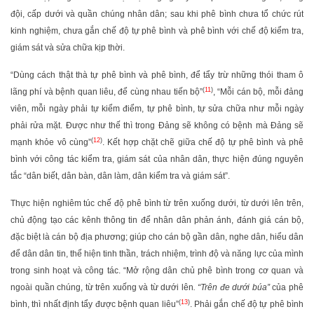
đội, cấp dưới và quần chúng nhân dân; sau khi phê bình chưa tổ chức rút
kinh nghiệm, chưa gắn chế độ tự phê bình và phê bình với chế độ kiểm tra,
giám sát và sửa chữa kịp thời.
“Dùng cách thật thà tự phê bình và phê bình, để tẩy trừ những thói tham ô
(
11
)
lãng phí và bệnh quan liêu, để cùng nhau tiến bộ”
, “Mỗi cán bộ, mỗi đảng
viên, mỗi ngày phải tự kiểm điểm, tự phê bình, tự sửa chữa như mỗi ngày
phải rửa mặt. Được như thế thì trong Đảng sẽ không có bệnh mà Đảng sẽ
(
12
)
mạnh khỏe vô cùng”
. Kết hợp chặt chẽ giữa chế độ tự phê bình và phê
bình với công tác kiểm tra, giám sát của nhân dân, thực hiện đúng nguyên
tắc “dân biết, dân bàn, dân làm, dân kiểm tra và giám sát”.
Thực hiện nghiêm túc chế độ phê bình từ trên xuống dưới, từ dưới lên trên,
chủ động tạo các kênh thông tin để nhân dân phản ánh, đánh giá cán bộ,
đặc biệt là cán bộ địa phương; giúp cho cán bộ gần dân, nghe dân, hiểu dân
để dân dân tin, thể hiện tinh thần, trách nhiệm, trình độ và năng lực của mình
trong sinh hoạt và công tác. “Mở rộng dân chủ phê bình trong cơ quan và
ngoài quần chúng, từ trên xuống và từ dưới lên
. “Trên đe dưới búa”
của phê
(
13
)
bình, thì nhất định tẩy được bệnh quan liêu”
. Phải gắn chế độ tự phê bình