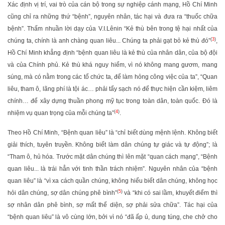
Xác định vị trí, vai trò của cán bộ trong sự nghiệp cánh mạng, Hồ Chí Minh
cũng chỉ ra những thứ “bệnh”, nguyên nhân, tác hại và đưa ra “thuốc chữa
bệnh”. Thấm nhuần lời dạy của V.I.Lênin “Kẻ thù bên trong tệ hại nhất của
(
3
)
chúng ta, chính là anh chàng quan liêu... Chúng ta phải gạt bỏ kẻ thù đó”
,
Hồ Chí Minh khẳng định “bệnh quan liêu là kẻ thù của nhân dân, của bộ đội
và của Chính phủ. Kẻ thù khá nguy hiểm, vì nó không mang gươm, mang
súng, mà có nằm trong các tổ chức ta, để làm hỏng công việc của ta”, “Quan
liêu, tham ô, lãng phí là tội ác… phải tẩy sạch nó để thực hiện cần kiệm, liêm
chính… để xây dựng thuần phong mỹ tục trong toàn dân, toàn quốc. Đó là
(
4
)
nhiệm vụ quan trọng của mỗi chúng ta”
.
Theo Hồ Chí Minh, “Bệnh quan liêu” là “chỉ biết dùng mệnh lệnh. Không biết
giải thích, tuyên truyền. Không biết làm dân chúng tự giác và tự động”; là
“Tham ô, hủ hóa. Trước mặt dân chúng thì lên mặt “quan cách mạng”, “Bệnh
quan liêu... là trái hẳn với tinh thần trách nhiệm”. Nguyên nhân của “bệnh
quan liêu” là “vì xa cách quần chúng, không hiểu biết dân chúng, không học
(
5
)
hỏi dân chúng, sợ dân chúng phê bình”
và “khi có sai lầm, khuyết điểm thì
sợ nhân dân phê bình, sợ mất thể diện, sợ phải sửa chữa”. Tác hại của
“bệnh quan liêu” là vô cùng lớn, bởi vì nó “đã ấp ủ, dung túng, che chở cho