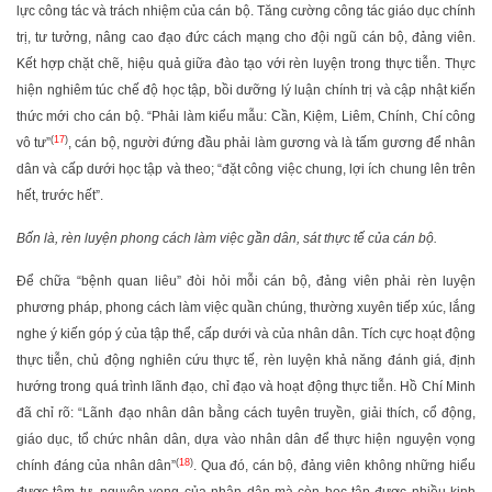
lực công tác và trách nhiệm của cán bộ. Tăng cường công tác giáo dục chính
trị, tư tưởng, nâng cao đạo đức cách mạng cho đội ngũ cán bộ, đảng viên.
Kết hợp chặt chẽ, hiệu quả giữa đào tạo với rèn luyện trong thực tiễn. Thực
hiện nghiêm túc chế độ học tập, bồi dưỡng lý luận chính trị và cập nhật kiến
thức mới cho cán bộ. “Phải làm kiểu mẫu: Cần, Kiệm, Liêm, Chính, Chí công
(
17
)
vô tư”
, cán bộ, người đứng đầu phải làm gương và là tấm gương để nhân
dân và cấp dưới học tập và theo; “đặt công việc chung, lợi ích chung lên trên
hết, trước hết”.
Bốn là, rèn luyện phong cách làm việc gần dân, sát thực tế của cán bộ.
Để chữa “bệnh quan liêu” đòi hỏi mỗi cán bộ, đảng viên phải rèn luyện
phương pháp, phong cách làm việc quần chúng, thường xuyên tiếp xúc, lắng
nghe ý kiến góp ý của tập thể, cấp dưới và của nhân dân. Tích cực hoạt động
thực tiễn, chủ động nghiên cứu thực tế, rèn luyện khả năng đánh giá, định
hướng trong quá trình lãnh đạo, chỉ đạo và hoạt động thực tiễn. Hồ Chí Minh
đã chỉ rõ: “Lãnh đạo nhân dân bằng cách tuyên truyền, giải thích, cổ động,
giáo dục, tổ chức nhân dân, dựa vào nhân dân để thực hiện nguyện vọng
(
18
)
chính đáng của nhân dân”
. Qua đó, cán bộ, đảng viên không những hiểu