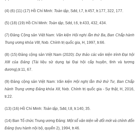
(4) (6) (11) (17) Hồ Chí Minh:
Toàn tập
, Sđd, t.7, tr.457, tr.177, 322, 177.
(5) (18) (19) Hồ Chí Minh:
Toàn tập
, Sđd, t.6, tr.433, 432, 434.
(7) Đảng Cộng sản Việt Nam:
Văn kiện Hội nghị lần thứ Ba,
Ban Chấp hành
Trung ương
khóa VIII
, Nxb. Chính trị quốc gia, H, 1997, tr.66.
(8) (15) Đảng cộng sản Việt Nam (2020):
Dự thảo các văn kiện trình Đại hội
XIII của Đảng
(Tài liệu sử dụng tại Đại hội cấp huyện, tỉnh và tương
đương),
tr.11, 67.
(9) Đảng cộng sản Việt Nam:
Văn kiện Hội nghị lần thứ thứ Tư, Ban Chấp
hành Trung ương Đảng khóa XII
, Nxb. Chính trị quốc gia - Sự thật, H, 2016,
tr.22.
(13) (16) Hồ Chí Minh:
Toàn tập
, Sđd, t.8, tr.140, 35.
(14) Ban Tổ chức Trung ương Đảng:
Một số văn kiện về đổi mới và chỉnh đốn
Đảng
(lưu hành nội bộ, quyển 2), 1994, tr.46.