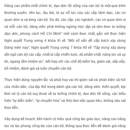
Nâng cao phẩm chất chính trị, đạo đức lối sống của cán bộ là một quá trình
thường xuyên, liên tục, lâu dài; là sự nỗ lực của các cấp lãnh đạo, các cơ
quan đơn vị và từng cán bộ. Do đó, các cấp, các nghành, các cơ quan đơn vị
và mỗi cán bộ, đảng viên phải không ngừng
Học tập và làm theo tư tưởng
đạo đức, phong cách Hồ Chí Minh”
một cách thực chất, gắn với thực hiện
Nghị quyết Trung ương 4 khóa XI về
“
M
ột số vấn đề cấp bách xây dựng
Đảng hiện nay”,
Nghị quyết Trung ương 7 khóa XII về
“
T
ập trung xây dựng
đội ngũ cán bộ các cấp, nhất là cấp chiến lược, đủ phẩm chất, năng lực và uy
tín, ngang tầm nhiệm vụ
”
,
kết hợp với các chế độ kiểm tra, giám sát, sắp xếp,
bổ nhiệm, đánh giá và luân chuyển cán bộ.
Thực hiện đúng nguyên tắc và phát huy vai trò giám sát và phản biện xã hội
của nhân dân, của tập thể trong đánh giá cán bộ, đảng viên. Kiên quyết, kịp
thời xử lý cán bộ suy thoái về tư tưởng chính trị, đạo đức lối sống, các biểu
hiện “tự diễn biến”, “tự chuyển hóa” và thói làm việc quan liêu, không sâu sát
thực tiễn...
Xây dựng kế hoạch, tiến hành có hiệu quả công tác giáo dục, nâng cao năng
lực và tác phong công tác của cán bộ, thông qua thực tiễn để đánh giá năng