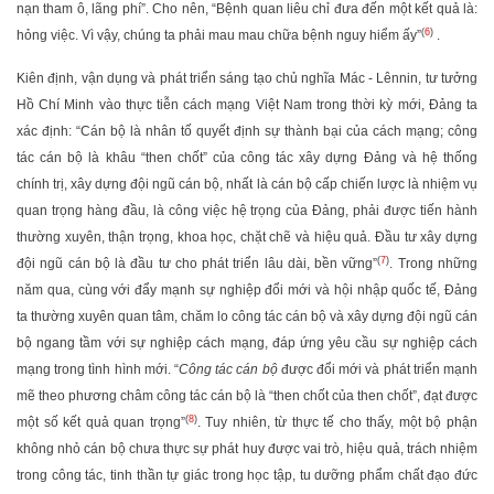
nạn tham ô, lãng phí”. Cho nên, “Bệnh quan liêu chỉ đưa đến một kết quả là:
(
6
)
hỏng việc. Vì vậy, chúng ta phải mau mau chữa bệnh nguy hiểm ấy”
.
Kiên định, vận dụng và phát triển sáng tạo chủ nghĩa Mác - Lênnin, tư tưởng
Hồ Chí Minh vào thực tiễn cách mạng Việt Nam trong thời kỳ mới, Đảng ta
xác định: “Cán bộ là nhân tố quyết định sự thành bại của cách mạng; công
tác cán bộ là khâu “then chốt” của công tác xây dựng Đảng và hệ thống
chính trị, xây dựng đội ngũ cán bộ, nhất là cán bộ cấp chiến lược là nhiệm vụ
quan trọng hàng đầu, là công việc hệ trọng của Đảng, phải được tiến hành
thường xuyên, thận trọng, khoa học, chặt chẽ và hiệu quả. Đầu tư xây dựng
(
7
)
đội ngũ cán bộ là đầu tư cho phát triển lâu dài, bền vững”
. Trong những
năm qua, cùng với đẩy mạnh sự nghiệp đổi mới và hội nhập quốc tế, Đảng
ta thường xuyên quan tâm, chăm lo công tác cán bộ và xây dựng đội ngũ cán
bộ ngang tầm với sự nghiệp cách mạng, đáp ứng yêu cầu sự nghiệp cách
mạng trong tình hình mới. “
Công tác cán bộ
được đổi mới và phát triển mạnh
mẽ theo phương châm công tác cán bộ là “then chốt của then chốt”, đạt được
(
8
)
một số kết quả quan trọng”
. Tuy nhiên, từ thực tế cho thấy, một bộ phận
không nhỏ cán bộ chưa thực sự phát huy được vai trò, hiệu quả, trách nhiệm
trong công tác, tinh thần tự giác trong học tập, tu dưỡng phẩm chất đạo đức