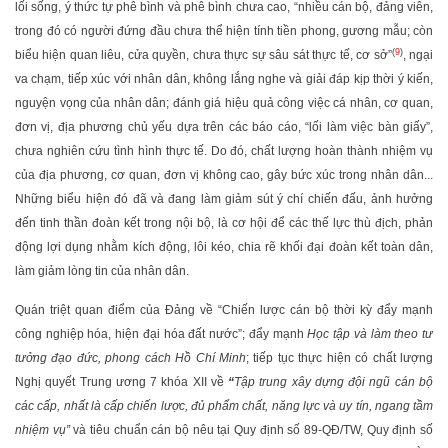
lối sống, ý thức tự phê bình và phê bình chưa cao, “nhiều cán bộ, đảng viên,
trong đó có người đứng đầu chưa thể hiện tính tiền phong, gương mẫu; còn
(
9
)
biểu hiện quan liêu, cửa quyền, chưa thực sự sâu sát thực tế, cơ sở”
, ngại
va chạm, tiếp xúc với nhân dân, không lắng nghe và giải đáp kịp thời ý kiến,
nguyện vọng của nhân dân; đánh giá hiệu quả công việc cá nhân, cơ quan,
đơn vị, địa phương chủ yếu dựa trên các báo cáo, “lối làm việc bàn giấy”,
chưa nghiên cứu tình hình thực tế. Do đó, chất lượng hoàn thành nhiệm vụ
của địa phương, cơ quan, đơn vị không cao, gây bức xúc trong nhân dân...
Những biểu hiện đó đã và đang làm giảm sút ý chí chiến đấu, ảnh hưởng
đến tinh thần đoàn kết trong nội bộ, là cơ hội để các thế lực thù địch, phản
động lợi dụng nhằm kích động, lôi kéo, chia rẽ khối đại đoàn kết toàn dân,
làm giảm lòng tin của nhân dân.
Quán triệt quan điểm của Đảng về “Chiến lược cán bộ thời kỳ đẩy mạnh
công nghiệp hóa, hiện đại hóa đất nước”; đẩy mạnh
Học tập và làm theo tư
tưởng đạo đức, phong cách Hồ Chí Minh
; tiếp tục thực hiện có chất lượng
Nghị quyết Trung ương 7 khóa XII về
“
Tập trung xây dựng đội ngũ cán bộ
các cấp, nhất là cấp chiến lược, đủ phẩm chất, năng lực và uy tín, ngang tầm
nhiệm vụ
”
và tiêu chuẩn cán bộ nêu tại Quy định số 89-QĐ/TW, Quy định số