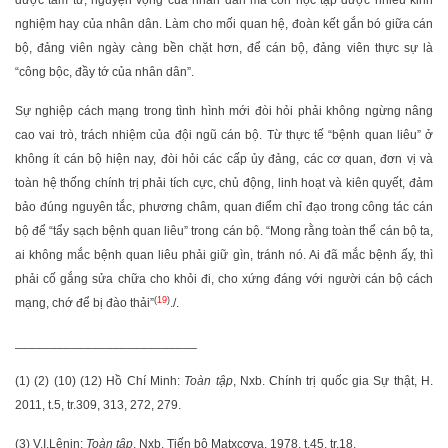
được tâm tư, nguyện vọng của nhân dân mà còn học tập được nhiều kinh
nghiệm hay của nhân dân. Làm cho mối quan hệ, đoàn kết gắn bó giữa cán
bộ, đảng viên ngày càng bền chặt hơn, để cán bộ, đảng viên thực sự là
“công bộc, đầy tớ của nhân dân”.
Sự nghiệp cách mạng trong tình hình mới đòi hỏi phải không ngừng nâng
cao vai trò, trách nhiệm của đội ngũ cán bộ. Từ thực tế “bệnh quan liêu” ở
không ít cán bộ hiện nay, đòi hỏi các cấp ủy đảng, các cơ quan, đơn vị và
toàn hệ thống chính trị phải tích cực, chủ động, linh hoạt và kiên quyết, đảm
bảo đúng nguyên tắc, phương châm, quan điểm chỉ đạo trong công tác cán
bộ để “tẩy sạch bệnh quan liêu” trong cán bộ. “Mong rằng toàn thể cán bộ ta,
ai không mắc bệnh quan liêu phải giữ gìn, tránh nó. Ai đã mắc bệnh ấy, thì
phải cố gắng sửa chữa cho khỏi đi, cho xứng đáng với người cán bộ cách
(
19
)
mạng, chớ để bị đào thải”
./.
__________________________
(1) (2) (10) (12) Hồ Chí Minh:
Toàn tập
, Nxb. Chính trị quốc gia Sự thật, H.
2011, t.5, tr.309, 313, 272, 279.
(3) V.I.Lênin:
Toàn tập
, Nxb. Tiến bộ Matxcơva, 1978, t.45, tr.18.