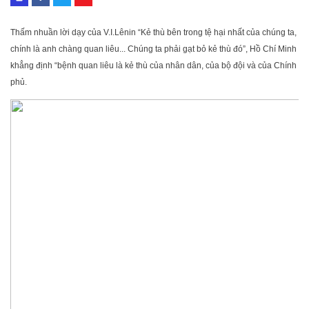
Thấm nhuần lời dạy của V.I.Lênin “Kẻ thù bên trong tệ hại nhất của chúng ta,
chính là anh chàng quan liêu... Chúng ta phải gạt bỏ kẻ thù đó”, Hồ Chí Minh
khẳng định “bệnh quan liêu là kẻ thù của nhân dân, của bộ đội và của Chính
phủ.