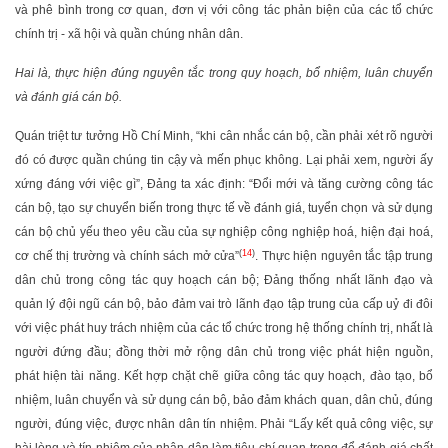
và phê bình trong cơ quan, đơn vị với công tác phản biện của các tổ chức
chính trị - xã hội và quần chúng nhân dân.
Hai là, thực hiện đúng nguyên tắc trong quy hoạch, bổ nhiệm, luân chuyển
và đánh giá cán bộ.
Quán triệt tư tưởng Hồ Chí Minh, “khi cân nhắc cán bộ, cần phải xét rõ người
đó có được quần chúng tin cậy và mến phục không. Lại phải xem, người ấy
xứng đáng với việc gì”, Đảng ta xác định: “Đổi mới và tăng cường công tác
cán bộ, tạo sự chuyển biến trong thực tế về đánh giá, tuyển chọn và sử dụng
cán bộ chủ yếu theo yêu cầu của sự nghiệp công nghiệp hoá, hiện đại hoá,
(
14
)
cơ chế thị trường và chính sách mở cửa”
. Thực hiện nguyên tắc tập trung
dân chủ trong công tác quy hoạch cán bộ; Đảng thống nhất lãnh đạo và
quản lý đội ngũ cán bộ, bảo đảm vai trò lãnh đạo tập trung của cấp uỷ đi đôi
với việc phát huy trách nhiệm của các tổ chức trong hệ thống chính trị, nhất là
người đứng đầu; đồng thời mở rộng dân chủ trong việc phát hiện nguồn,
phát hiện tài năng. Kết hợp chặt chẽ giữa công tác quy hoạch, đào tạo, bổ
nhiệm, luân chuyển và sử dụng cán bộ, bảo đảm khách quan, dân chủ, đúng
người, đúng việc, được nhân dân tín nhiệm. Phải “Lấy kết quả công việc, sự