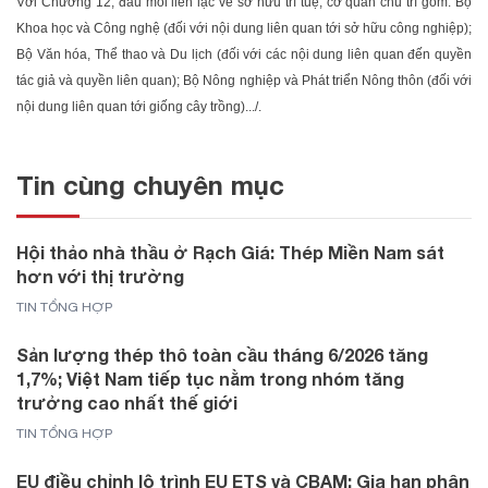
Với Chương 12, đầu mối liên lạc về sở hữu trí tuệ, cơ quan chủ trì gồm: Bộ
Khoa học và Công nghệ (đối với nội dung liên quan tới sở hữu công nghiệp);
Bộ Văn hóa, Thể thao và Du lịch (đối với các nội dung liên quan đến quyền
tác giả và quyền liên quan); Bộ Nông nghiệp và Phát triển Nông thôn (đối với
nội dung liên quan tới giống cây trồng).../.
Tin cùng chuyên mục
Hội thảo nhà thầu ở Rạch Giá: Thép Miền Nam sát
hơn với thị trường
TIN TỔNG HỢP
Sản lượng thép thô toàn cầu tháng 6/2026 tăng
1,7%; Việt Nam tiếp tục nằm trong nhóm tăng
trưởng cao nhất thế giới
TIN TỔNG HỢP
EU điều chỉnh lộ trình EU ETS và CBAM: Gia hạn phân