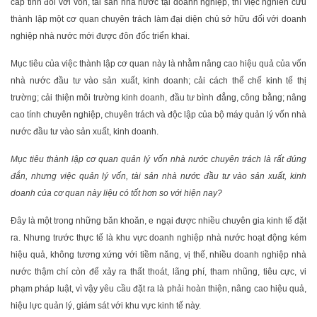
cấp tỉnh đối với vốn, tài sản nhà nước tại doanh nghiệp, thì việc nghiên cứu
thành lập một cơ quan chuyên trách làm đại diện chủ sở hữu đối với doanh
nghiệp nhà nước mới được đôn đốc triển khai.
Mục tiêu của việc thành lập cơ quan này là nhằm nâng cao hiệu quả của vốn
nhà nước đầu tư vào sản xuất, kinh doanh; cải cách thể chế kinh tế thị
trường; cải thiện môi trường kinh doanh, đầu tư bình đẳng, công bằng; nâng
cao tính chuyên nghiệp, chuyên trách và độc lập của bộ máy quản lý vốn nhà
nước đầu tư vào sản xuất, kinh doanh.
Mục tiêu thành lập cơ quan quản lý vốn nhà nước chuyên trách là rất đúng
đắn, nhưng việc quản lý vốn, tài sản nhà nước đầu tư vào sản xuất, kinh
doanh của cơ quan này liệu có tốt hơn so với hiện nay?
Đây là một trong những băn khoăn, e ngại được nhiều chuyên gia kinh tế đặt
ra. Nhưng trước thực tế là khu vực doanh nghiệp nhà nước hoạt động kém
hiệu quả, không tương xứng với tiềm năng, vị thế, nhiều doanh nghiệp nhà
nước thậm chí còn để xảy ra thất thoát, lãng phí, tham nhũng, tiêu cực, vi
phạm pháp luật, vì vậy yêu cầu đặt ra là phải hoàn thiện, nâng cao hiệu quả,
hiệu lực quản lý, giám sát với khu vực kinh tế này.