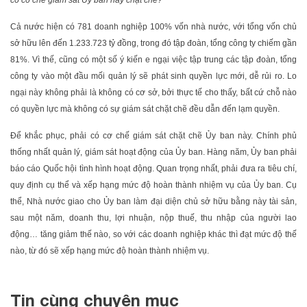
có cơ chế giám sát Ủy ban này chặt chẽ?
Cả nước hiện có 781 doanh nghiệp 100% vốn nhà nước, với tổng vốn chủ
sở hữu lên đến 1.233.723 tỷ đồng, trong đó tập đoàn, tổng công ty chiếm gần
81%. Vì thế, cũng có một số ý kiến e ngại việc tập trung các tập đoàn, tổng
công ty vào một đầu mối quản lý sẽ phát sinh quyền lực mới, dễ rủi ro. Lo
ngại này không phải là không có cơ sở, bởi thực tế cho thấy, bất cứ chỗ nào
có quyền lực mà không có sự giám sát chặt chẽ đều dẫn đến lạm quyền.
Để khắc phục, phải có cơ chế giám sát chặt chẽ Ủy ban này. Chính phủ
thống nhất quản lý, giám sát hoạt động của Ủy ban. Hàng năm, Ủy ban phải
báo cáo Quốc hội tình hình hoạt động. Quan trọng nhất, phải đưa ra tiêu chí,
quy định cụ thể và xếp hạng mức độ hoàn thành nhiệm vụ của Ủy ban. Cụ
thể, Nhà nước giao cho Ủy ban làm đại diện chủ sở hữu bằng này tài sản,
sau một năm, doanh thu, lợi nhuận, nộp thuế, thu nhập của người lao
động… tăng giảm thế nào, so với các doanh nghiệp khác thì đạt mức độ thế
nào, từ đó sẽ xếp hạng mức độ hoàn thành nhiệm vụ.
Tin cùng chuyên mục