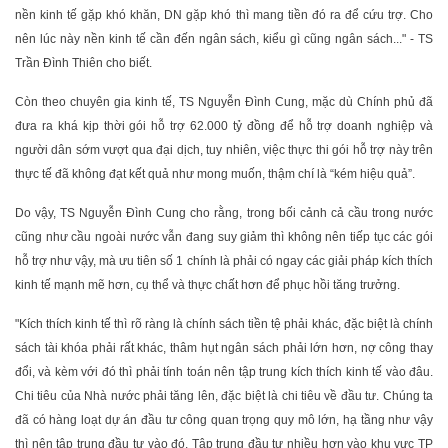
nền kinh tế gặp khó khăn, DN gặp khó thì mang tiền đó ra để cứu trợ. Cho
nên lúc này nền kinh tế cần đến ngân sách, kiểu gì cũng ngân sách..." - TS
Trần Đình Thiên cho biết.
Còn theo chuyên gia kinh tế, TS Nguyễn Đình Cung, mặc dù Chính phủ đã
đưa ra khá kịp thời gói hỗ trợ 62.000 tỷ đồng để hỗ trợ doanh nghiệp và
người dân sớm vượt qua đại dịch, tuy nhiên, việc thực thi gói hỗ trợ này trên
thực tế đã không đạt kết quả như mong muốn, thậm chí là “kém hiệu quả”.
Do vậy, TS Nguyễn Đình Cung cho rằng, trong bối cảnh cả cầu trong nước
cũng như cầu ngoài nước vẫn đang suy giảm thì không nên tiếp tục các gói
hỗ trợ như vậy, mà ưu tiên số 1 chính là phải có ngay các giải pháp kích thích
kinh tế mạnh mẽ hơn, cụ thể và thực chất hơn để phục hồi tăng trưởng.
"Kích thích kinh tế thì rõ ràng là chính sách tiền tệ phải khác, đặc biệt là chính
sách tài khóa phải rất khác, thâm hụt ngân sách phải lớn hơn, nợ công thay
đổi, và kèm với đó thì phải tính toán nên tập trung kích thích kinh tế vào đâu.
Chi tiêu của Nhà nước phải tăng lên, đặc biệt là chi tiêu về đầu tư. Chúng ta
đã có hàng loạt dự án đầu tư công quan trọng quy mô lớn, hạ tầng như vậy
thì nên tập trung đầu tư vào đó. Tập trung đầu tư nhiều hơn vào khu vực TP