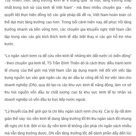
Tuy nhiên, mức tăng trưởng kinh tế 9 tháng qua “là mức tăng trưởng thấp
nhất trong lịch sử của kinh tế Việt Nam” - mà theo nhiều chuyên gia - nếu
quyết liệt thực hiện đồng bộ các giải pháp đã đề ra, Việt Nam hoàn toàn có
thể đạt mức tăng trưởng cao hơn. Trong bối cảnh hiện nay, để phục hồi tăng
trưởng nhanh và bền vững hơn, các chuyên gia khuyến nghị Việt Nam cần
tập trung vào các gói kích thích kinh tế đặc biệt thay vì các gói hỗ trợ như
trước.
“Lo ngân sách bơm ra để cứu nền kinh tế những khi đất nước có biến động”
- theo chuyên gia kinh tế, TS Trần Đình Thiên đó là cách thức điều hành kinh
tế chung của thế giới mà Việt Nam cần áp dụng mạnh mẽ đối với việc tập
trung nguồn lực vào giải ngân các dự án đầu tư công để hỗ trợ việc làm cho
doanh nghiệp (DN), qua đó tạo ra các khu vực kinh tế năng động, làm cơ sở
thu hút nguồn vốn đầu tư chất lượng cao từ khu vực kinh tế tư nhân và
doanh nghiệp có vốn đầu tư trực tiếp nước ngoài.
"Lý thuyết của thế giới gọi là chi tiêu ngân sách nịnh chu kỳ. Cái lý ấy rất đơn
giản thế này: lúc nền kinh tế đang tăng trưởng tốt thì thu ngân sách tốt nhưng
đề nghị chi ít đi. Bởi vì lúc ấy nền kinh tế không cần phải chi ngân sách nhiều
mà vẫn tăng trưởng được, DN vẫn tăng trưởng tốt, để dành phần đấy đến lúc