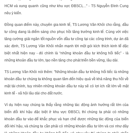
HCM và xung quanh cũng như khu vực ĐBSCL..." - TS Nguyễn Đình Cung
nêu ý kiến.
Đồng quan điểm này, chuyên gia kinh tế, TS Lương Văn Khôi cho rằng, đầu
tư công đang là điểm sáng cho phục hồi tăng trưởng kinh tế. Cùng với việc
tăng cường giải ngân tốt nguồn vốn đầu tư công tại các công trình, dự án đã
xác định, TS Lương Văn Khôi nhấn mạnh tới một gói kích thích kinh tế đặc
biệt nhất hiện nay - đó chính là “những khoản đầu tư không hối tiếc” - là
những khoản đầu tư lớn, tạo nền tảng cho phát triển bền vững, lâu dài.
TS Lương Văn Khôi nói thêm: "Những khoản đầu tư không hối tiếc là những
khoản đầu tư chúng ta không quan tâm đến hiệu quả về khả năng thu hồi về
mặt tài chính, tuy nhiên những khoản đầu tư này sẽ có lợi ích rất lớn về mặt
kinh tế - xã hội lâu dài cho đất nước.
Ví dụ hiện nay chúng ta thấy rằng những tác động ảnh hưởng rất lớn của
biến đổi khí hậu đặc biệt ở khu vực ĐBSCL thì chúng ta phải có những
khoản đầu tư vào để khắc phục và hạn chế được những tác động của biến
đổi khí hậu, và chúng ta cần phải có những khoản đầu tư lớn và coi như đây