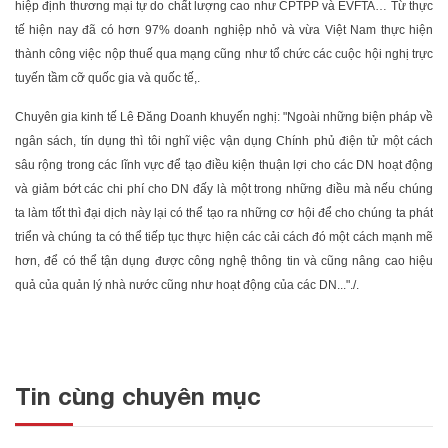
hiệp định thương mại tự do chất lượng cao như CPTPP và EVFTA… Từ thực
tế hiện nay đã có hơn 97% doanh nghiệp nhỏ và vừa Việt Nam thực hiện
thành công việc nộp thuế qua mạng cũng như tổ chức các cuộc hội nghị trực
tuyến tầm cỡ quốc gia và quốc tế,.
Chuyên gia kinh tế Lê Đăng Doanh khuyến nghị: "Ngoài những biện pháp về
ngân sách, tín dụng thì tôi nghĩ việc vận dụng Chính phủ điện tử một cách
sâu rộng trong các lĩnh vực để tạo điều kiện thuận lợi cho các DN hoạt động
và giảm bớt các chi phí cho DN đấy là một trong những điều mà nếu chúng
ta làm tốt thì đại dịch này lại có thể tạo ra những cơ hội để cho chúng ta phát
triển và chúng ta có thể tiếp tục thực hiện các cải cách đó một cách mạnh mẽ
hơn, để có thể tận dụng được công nghệ thông tin và cũng nâng cao hiệu
quả của quản lý nhà nước cũng như hoạt động của các DN..."./.
Tin cùng chuyên mục