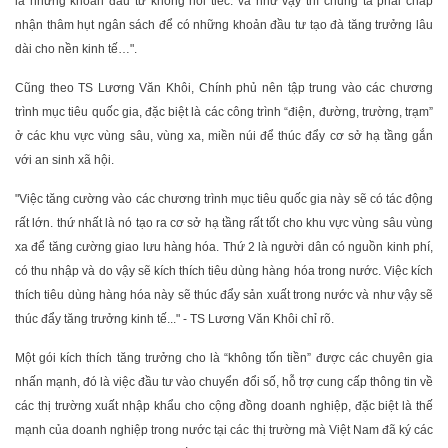
là những khoản đầu tư không hối tiếc. và như vậy thì chúng ta phải chấp
nhận thâm hụt ngân sách để có những khoản đầu tư tạo đà tăng trưởng lâu
dài cho nền kinh tế…".
Cũng theo TS Lương Văn Khôi, Chính phủ nên tập trung vào các chương
trình mục tiêu quốc gia, đặc biệt là các công trình “điện, đường, trường, trạm”
ở các khu vực vùng sâu, vùng xa, miền núi để thúc đẩy cơ sở hạ tầng gắn
với an sinh xã hội.
"Việc tăng cường vào các chương trình mục tiêu quốc gia này sẽ có tác động
rất lớn. thứ nhất là nó tạo ra cơ sở hạ tầng rất tốt cho khu vực vùng sâu vùng
xa để tăng cường giao lưu hàng hóa. Thứ 2 là người dân có nguồn kinh phí,
có thu nhập và do vậy sẽ kích thích tiêu dùng hàng hóa trong nước. Việc kích
thích tiêu dùng hàng hóa này sẽ thúc đẩy sản xuất trong nước và như vậy sẽ
thúc đẩy tăng trưởng kinh tế..." - TS Lương Văn Khôi chỉ rõ.
Một gói kích thích tăng trưởng cho là “không tốn tiền” được các chuyên gia
nhấn mạnh, đó là việc đầu tư vào chuyển đổi số, hỗ trợ cung cấp thông tin về
các thị trường xuất nhập khẩu cho cộng đồng doanh nghiệp, đặc biệt là thế
mạnh của doanh nghiệp trong nước tại các thị trường mà Việt Nam đã ký các