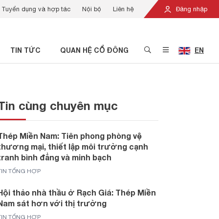
Tuyển dụng và hợp tác
Nội bộ
Liên hệ
Đăng nhập
TIN TỨC
QUAN HỆ CỔ ĐÔNG
EN
Tin cùng chuyên mục
Thép Miền Nam: Tiên phong phòng vệ
thương mại, thiết lập môi trường cạnh
tranh bình đẳng và minh bạch
TIN TỔNG HỢP
Hội thảo nhà thầu ở Rạch Giá: Thép Miền
Nam sát hơn với thị trường
TIN TỔNG HỢP