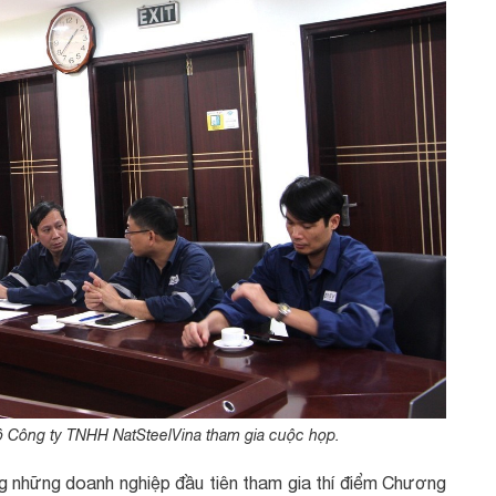
ộ Công ty TNHH NatSteelVina tham gia cuộc họp.
g những doanh nghiệp đầu tiên tham gia thí điểm Chương