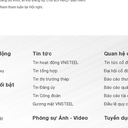
ảng bộ Khối, Bí thư Đảng ủy, Chủ tịch HĐQT Bảo hiểm
 Nam tham luận tại Hội nghị.
động
Tin tức
Quan hệ 
Tin hoạt động VNSTEEL
Tin tức cổ 
vụ
Tin tổng hợp
Đại hội cổ đ
Tin thị trường thép
Báo cáo thư
ổi bật
Tin Đảng ủy
Báo cáo quản
Tin Công đoàn
Báo cáo tài 
Gương mặt VNSTEEL
Điều lệ quy 
Phóng sự Ảnh - Video
Tuyển dụ
ật