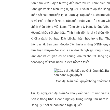
đến năm 2025, định hướng đến năm 2030”. Thực hiện chỉ
đánh giá về tình hình ứng dụng CNTT và mức độ sẵn sàng 
khảo sát sâu, trực tiếp tại 09 đơn vị: Tập đoàn Điện l
tư và Phát triển Việt Nam, Tập đoàn Bảo Việt, Tập đoàn 
chính Viễn thông Việt Nam, Tổng công ty Hàng không Việt
kết quả khảo sát cho thấy: Tình hình triển khai và điều k
Khối là rất khác nhau. Đặc biệt là nhận thức trong Ban 
thống nhất. Bên cạnh đó, do đặc thù là những DNNN quy m
thực hiện chuyển đổi số của các doanh nghiệp trong Khối 
lãnh đạo về chuyển đổi số chung, khả thi cho 33 Đảng bộ 
hoạt động rất khác nhau là việc rất cần thiết.
Các đại biểu biểu quyết thống nhất ban
Tại Hội nghị, các đại biểu đã cho ý kiến vào Tờ trình về Đ
đơn vị trong Khối Doanh nghiệp Trung ương đến năm 20
Đảng ủy Khối sẽ ban hành Nghị quyết.