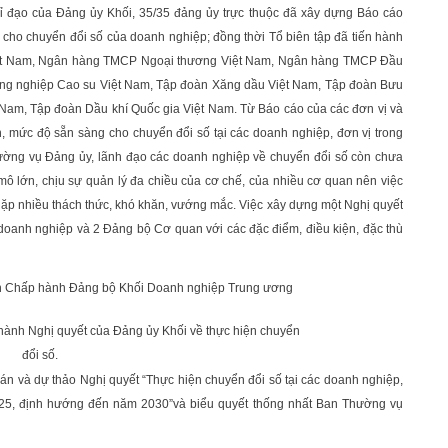
 đạo của Đảng ủy Khối, 35/35 đảng ủy trực thuộc đã xây dựng Báo cáo
cho chuyển đổi số của doanh nghiệp; đồng thời Tổ biên tập đã tiến hành
ực Việt Nam, Ngân hàng TMCP Ngoại thương Việt Nam, Ngân hàng TMCP Đầu
Công nghiệp Cao su Việt Nam, Tập đoàn Xăng dầu Việt Nam, Tập đoàn Bưu
 Nam, Tập đoàn Dầu khí Quốc gia Việt Nam. Từ Báo cáo của các đơn vị và
iện, mức độ sẵn sàng cho chuyển đổi số tại các doanh nghiệp, đơn vị trong
Thường vụ Đảng ủy, lãnh đạo các doanh nghiệp về chuyển đổi số còn chưa
ô lớn, chịu sự quản lý đa chiều của cơ chế, của nhiều cơ quan nên việc
gặp nhiều thách thức, khó khăn, vướng mắc. Việc xây dựng một Nghị quyết
doanh nghiệp và 2 Đảng bộ Cơ quan với các đặc điểm, điều kiện, đặc thù
 hành Nghị quyết của Đảng ủy Khối về thực hiện chuyển
đổi số.
ề án và dự thảo Nghị quyết “Thực hiện chuyển đổi số tại các doanh nghiệp,
25, định hướng đến năm 2030”và biểu quyết thống nhất Ban Thường vụ