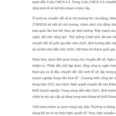
quan đến Cuộc CMCN 4.0. Trong Cuộc CMCN 4.0, chuyển đổi
sống kinh tế xã hội trên phạm vi toàn cầu.
Ở nước ta, chuyển đổi số là chủ trương lớn của Đảng, Nhà
27/9/2019 về một số chủ trương, chính sách chủ động t
toàn quốc lần thứ XIII, theo đó định hướng “Đẩy mạnh chuy
nghệ, đổi mới sáng tạo”. Thủ tướng Chính phủ đã ban h
chuyển đổi số quốc gia đến năm 2025, định hướng đến năm 2
số và tầm nhìn đến năm 2030, Việt Nam trở thành quốc gia s
Nhận thức được tầm quan trọng của chuyển đổi số, Ngh
nhiệm vụ “Phấn đấu mỗi tập đoàn, tổng công ty, ngân hàng
tham gia và đi đầu chuyển đổi nền kinh tế số, tập trung
doanh nghiệp trong nền kinh tế”. Chương trình công tá
trong năm 2021 ban hành Nghị quyết chuyên đề của Đảng u
Khối Doanh nghiệp Trung ương đến năm 2025, định hướng đ
chính trị mà các cấp uỷ đảng trong toàn Đảng bộ Khối Doan
Triển khai nhiệm vụ quan trọng này, Ban Thường vụ Đảng ủ
dựng Đề án và dự thảo Nghị quyết về “Thực hiện chuyển đ