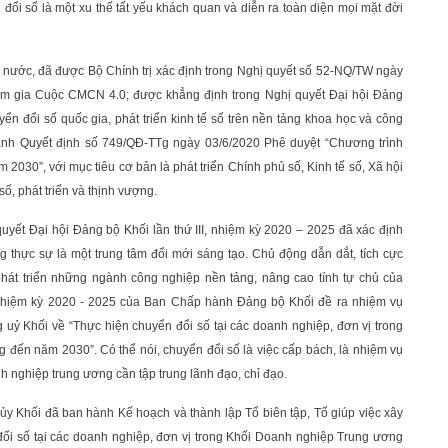
 số là một xu thế tất yếu khách quan và diễn ra toàn diện mọi mặt đời
 nước, đã được Bộ Chính trị xác định trong Nghị quyết số 52-NQ/TW ngày
ham gia Cuộc CMCN 4.0; được khẳng định trong Nghị quyết Đại hội Đảng
ển đổi số quốc gia, phát triển kinh tế số trên nền tảng khoa học và công
ành Quyết định số 749/QĐ-TTg ngày 03/6/2020 Phê duyệt “Chương trình
030”, với mục tiêu cơ bản là phát triển Chính phủ số, Kinh tế số, Xã hội
ố, phát triển và thịnh vượng.
ị quyết Đại hội Đảng bộ Khối lần thứ III, nhiệm kỳ 2020 – 2025 đã xác định
 thực sự là một trung tâm đổi mới sáng tạo. Chủ động dẫn dắt, tích cực
 phát triển những ngành công nghiệp nền tảng, nâng cao tính tự chủ của
c nhiệm kỳ 2020 - 2025 của Ban Chấp hành Đảng bộ Khối đề ra nhiệm vụ
ỷ Khối về “Thực hiện chuyển đổi số tại các doanh nghiệp, đơn vị trong
ến năm 2030”. Có thể nói, chuyển đổi số là việc cấp bách, là nhiệm vụ
h nghiệp trung ương cần tập trung lãnh đạo, chỉ đạo.
y Khối đã ban hành Kế hoạch và thành lập Tổ biên tập, Tổ giúp việc xây
ổi số tại các doanh nghiệp, đơn vị trong Khối Doanh nghiệp Trung ương