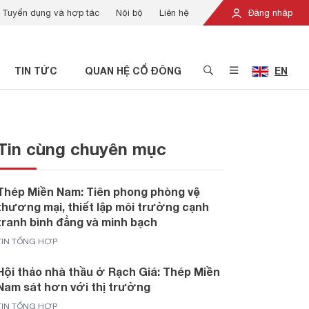
Tuyển dụng và hợp tác
Nội bộ
Liên hệ
Đăng nhập
TIN TỨC
QUAN HỆ CỔ ĐÔNG
EN
Tin cùng chuyên mục
Thép Miền Nam: Tiên phong phòng vệ
thương mại, thiết lập môi trường cạnh
tranh bình đẳng và minh bạch
TIN TỔNG HỢP
Hội thảo nhà thầu ở Rạch Giá: Thép Miền
Nam sát hơn với thị trường
TIN TỔNG HỢP