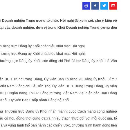
i Doanh nghiệp Trung ương tổ chức Hội nghị để xem xét, cho ý kiến về
tại các doanh nghiệp, đơn vị trong Khối Doanh nghiệp Trung ương đến
ường trực Đảng ủy Khối phát biểu khai mạc Hội nghị.
Thường trực Đảng ủy Khối; các đồng chí Phó Bí thư Đảng ủy Khối: Lê Văn
iên BCH Trung ương Đảng, Ủy viên Ban Thường vụ Đảng ủy Khối, Bí thư
iệt Nam; đồng chí Lê Đức Thọ, Ủy viên BCH Trung ương Đảng, Ủy viên
h HĐQT Ngân hàng TMCP Công thương Việt Nam; đại diện các Ban Đảng
 Khối; Ủy viên Ban Chấp hành Đảng bộ Khối.
í thư Thường trực Đảng ủy Khối nhấn mạnh: cuộc Cách mạng công nghiệp
 cơ hội, đồng thời cũng đặt ra nhiều thách thức đối với mỗi quốc gia, tổ
gia và vùng lãnh thổ ban hành các chiến lược, chương trình hành động liên