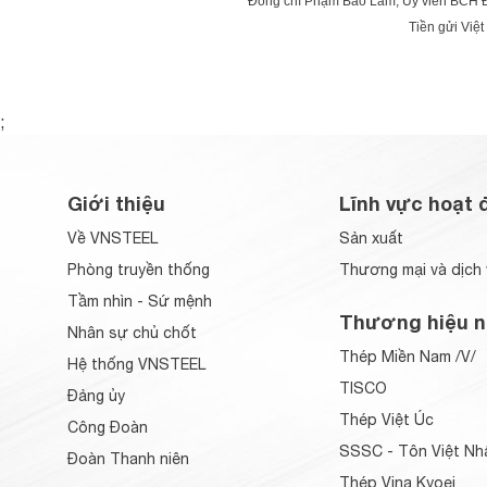
Đồng chí Phạm Bảo Lâm, Ủy viên BCH Đ
Tiền gửi Việt
;
Giới thiệu
Lĩnh vực hoạt 
Về VNSTEEL
Sản xuất
Phòng truyền thống
Thương mại và dịch 
Tầm nhìn - Sứ mệnh
Thương hiệu n
Nhân sự chủ chốt
Thép Miền Nam /V/
Hệ thống VNSTEEL
TISCO
Đảng ủy
Thép Việt Úc
Công Đoàn
SSSC - Tôn Việt Nh
Đoàn Thanh niên
Thép Vina Kyoei