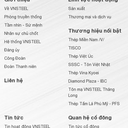
Về VNSTEEL
Sản xuất
Phòng truyền thống
Thương mại và dịch vụ
Tầm nhìn - Sứ mệnh
Thương hiệu nổi bật
Nhân sự chủ chốt
Thép Miền Nam /V/
Hệ thống VNSTEEL
TISCO
Đảng ủy
Thép Việt Úc
Công Đoàn
SSSC - Tôn Việt Nhật
Đoàn Thanh niên
Thép Vina Kyoei
Liên hệ
Diamond Plaza - IBC
Tôn mạ VNSTEEL Thăng
Long
Thép Tấm Lá Phú Mỹ - PFS
Tin tức
Quan hệ cổ đông
Tin hoạt động VNSTEEL
Tin tức cổ đông