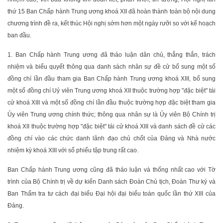
thứ 15 Ban Chấp hành Trung ương khoá XII đã hoàn thành toàn bộ nội dung
chương trình đề ra, kết thúc Hội nghị sớm hơn một ngày rưỡi so với kế hoạch
ban đầu.
1. Ban Chấp hành Trung ương đã thảo luận dân chủ, thẳng thắn, trách
nhiệm và biểu quyết thông qua danh sách nhân sự đề cử bổ sung một số
đồng chí lần đầu tham gia Ban Chấp hành Trung ương khoá XIII, bổ sung
một số đồng chí Uỷ viên Trung ương khoá XII thuộc trường hợp "đặc biệt" tái
cử khoá XIII và một số đồng chí lần đầu thuộc trường hợp đặc biệt tham gia
Ủy viên Trung ương chính thức; thông qua nhân sự là Ủy viên Bộ Chính trị
khoá XII thuộc trường hợp "đặc biệt" tái cử khoá XIII và danh sách đề cử các
đồng chí vào các chức danh lãnh đạo chủ chốt của Đảng và Nhà nước
nhiệm kỳ khoá XIII với số phiếu tập trung rất cao.
Ban Chấp hành Trung ương cũng đã thảo luận và thống nhất cao với Tờ
trình của Bộ Chính trị về dự kiến Danh sách Đoàn Chủ tịch, Đoàn Thư ký và
Ban Thẩm tra tư cách đại biểu Đại hội đại biểu toàn quốc lần thứ XIII của
Đảng.