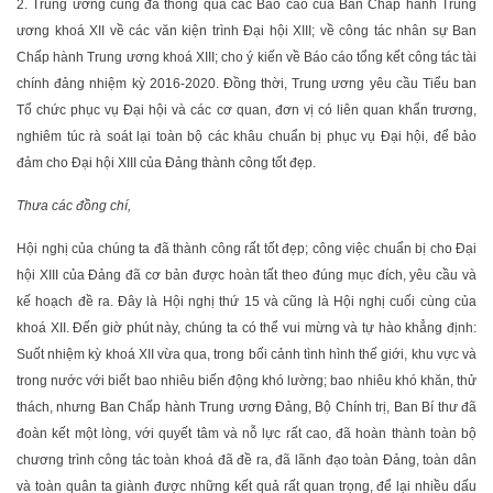
2. Trung ương cũng đã thông qua các Báo cáo của Ban Chấp hành Trung
ương khoá XII về các văn kiện trình Đại hội XIII; về công tác nhân sự Ban
Chấp hành Trung ương khoá XIII; cho ý kiến về Báo cáo tổng kết công tác tài
chính đảng nhiệm kỳ 2016-2020. Đồng thời, Trung ương yêu cầu Tiểu ban
Tổ chức phục vụ Đại hội và các cơ quan, đơn vị có liên quan khẩn trương,
nghiêm túc rà soát lại toàn bộ các khâu chuẩn bị phục vụ Đại hội, để bảo
đảm cho Đại hội XIII của Đảng thành công tốt đẹp.
Thưa các đồng chí,
Hội nghị của chúng ta đã thành công rất tốt đẹp; công việc chuẩn bị cho Đại
hội XIII của Đảng đã cơ bản được hoàn tất theo đúng mục đích, yêu cầu và
kế hoạch đề ra. Đây là Hội nghị thứ 15 và cũng là Hội nghị cuối cùng của
khoá XII. Đến giờ phút này, chúng ta có thể vui mừng và tự hào khẳng định:
Suốt nhiệm kỳ khoá XII vừa qua, trong bối cảnh tình hình thế giới, khu vực và
trong nước với biết bao nhiêu biến động khó lường; bao nhiêu khó khăn, thử
thách, nhưng Ban Chấp hành Trung ương Đảng, Bộ Chính trị, Ban Bí thư đã
đoàn kết một lòng, với quyết tâm và nỗ lực rất cao, đã hoàn thành toàn bộ
chương trình công tác toàn khoá đã đề ra, đã lãnh đạo toàn Đảng, toàn dân
và toàn quân ta giành được những kết quả rất quan trọng, để lại nhiều dấu