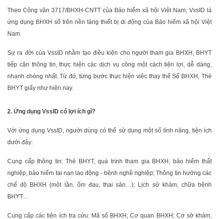
Theo Công văn 3717/BHXH-CNTT của Bảo hiểm xã hội Việt Nam, VssID là
ứng dụng BHXH số trên nền tảng thiết bị di động của Bảo hiểm xã hội Việt
Nam.
Sự ra đời của VssID nhằm tạo điều kiện cho người tham gia BHXH, BHYT
tiếp cận thông tin, thực hiện các dịch vụ công một cách tiện lợi, dễ dàng,
nhanh chóng nhất. Từ đó, từng bước thực hiện việc thay thế Sổ BHXH, Thẻ
BHYT giấy như hiện nay.
2. Ứng dụng VssID có lợi ích gì?
Với ứng dụng VssID, người dùng có thể sử dụng một số tính năng, tiện ích
dưới đây:
Cung cấp thông tin: Thẻ BHYT, quá trình tham gia BHXH, bảo hiểm thất
nghiệp, bảo hiểm tai nạn lao động - bệnh nghề nghiệp; Thông tin hưởng các
chế độ BHXH (một lần, ốm đau, thai sản…); Lịch sử khám, chữa bệnh
BHYT…
Cung cấp các tiện ích tra cứu: Mã số BHXH; Cơ quan BHXH; Cơ sở khám,