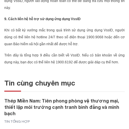
dụng VssID, người lao động hoàn toàn có thể dễ dàng tra cứu mọi thông tin
này.
9. Cách liên hệ hỗ trợ sử dụng ứng dụng VssID
Khi có bất kỳ vướng mắc trong quá trình sử dụng ứng dụng VssID, người
dùng có thể liên hệ hotline 24/7 theo số điện thoại 1900.9068 hoặc đến cơ
quan Bảo hiểm xã hội gần nhất để được hỗ trợ.
Trên đây là tổng hợp 9 điều cần biết về VssID. Nếu có băn khoăn về ứng
dụng này, bạn đọc có thể liên hệ 1900.6192 để được giải đáp cụ thể hơn.
Tin cùng chuyên mục
Thép Miền Nam: Tiên phong phòng vệ thương mại,
thiết lập môi trường cạnh tranh bình đẳng và minh
bạch
TIN TỔNG HỢP