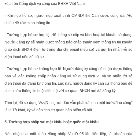
xóa trên Cổng dịch vụ công của BHXH Việt Nam.
- Khi nộp hồ sơ, người nộp xuất trình CMND/ thẻ Căn cước công dân/Hộ
chiếu để xác minh thông tin.
- Trường hợp hồ sơ hợp lệ: Hệ thống sẽ cấp và kích hoạt tài khoản sử dụng.
Người đăng ký sẽ nhận được thông báo chấp thuận kèm thông tin tài khoản
giao dịch BHXH điện tử trong địa chỉ email (nếu có) và gửi tin nhắn về số
điện thoại nếu đủ hồ sơ.
- Trường hợp hồ sơ không hợp lệ: Người đăng ký cũng sẽ nhận được thông
báo về việc không chấp nhận đăng ký sử dụng dịch vụ và tin nhắn tới số
điện thoại đã đăng ký thông tin. Lúc này, người đăng ký căn cứ thông báo để
chỉnh sửa thông tin hoặc liên hệ với cơ quan BHXH nơi đã đăng ký.
Tóm lại, để sử dụng VssID - người dân vẫn phải trải qua một bước "thủ công"
là in Tờ khai, ký và nộp cho cơ quan bảo hiểm xã hội.
5. Trường hợp nhập sai mật khẩu hoặc quên mật khẩu
Nếu nhập sai mật khẩu đăng nhập VssID 05 lần liên tiếp, tài khoản của