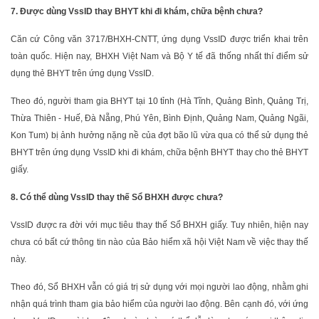
7. Được dùng VssID thay BHYT khi đi khám, chữa bệnh chưa?
Căn cứ Công văn 3717/BHXH-CNTT, ứng dụng VssID được triển khai trên
toàn quốc. Hiện nay, BHXH Việt Nam và Bộ Y tế đã thống nhất thí điểm sử
dụng thẻ BHYT trên ứng dụng VssID.
Theo đó, người tham gia BHYT tại 10 tỉnh (Hà Tĩnh, Quảng Bình, Quảng Trị,
Thừa Thiên - Huế, Đà Nẵng, Phú Yên, Bình Định, Quảng Nam, Quảng Ngãi,
Kon Tum) bị ảnh hưởng nặng nề của đợt bão lũ vừa qua có thể sử dụng thẻ
BHYT trên ứng dụng VssID khi đi khám, chữa bệnh BHYT thay cho thẻ BHYT
giấy.
8. Có thể dùng VssID thay thế Sổ BHXH được chưa?
VssID được ra đời với mục tiêu thay thế Sổ BHXH giấy. Tuy nhiên, hiện nay
chưa có bất cứ thông tin nào của Bảo hiểm xã hội Việt Nam về việc thay thế
này.
Theo đó, Sổ BHXH vẫn có giá trị sử dụng với mọi người lao động, nhằm ghi
nhận quá trình tham gia bảo hiểm của người lao động. Bên cạnh đó, với ứng