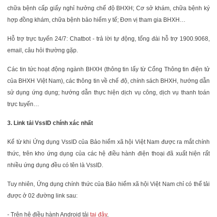
chữa bệnh cấp giấy nghỉ hưởng chế độ BHXH; Cơ sở khám, chữa bệnh ký
hợp đồng khám, chữa bệnh bảo hiểm y tế; Đơn vị tham gia BHXH…
Hỗ trợ trực tuyến 24/7: Chatbot - trả lời tự động, tổng đài hỗ trợ 1900.9068,
email, câu hỏi thường gặp.
Các tin tức hoạt động ngành BHXH (thông tin lấy từ Cổng Thông tin điện tử
của BHXH Việt Nam), các thông tin về chế độ, chính sách BHXH, hướng dẫn
sử dụng ứng dụng; hướng dẫn thực hiện dịch vụ công, dịch vụ thanh toán
trực tuyến…
3. Link tải VssID chính xác nhất
Kể từ khi Ứng dụng VssID của Bảo hiểm xã hội Việt Nam được ra mắt chính
thức, trên kho ứng dụng của các hệ điều hành điện thoại đã xuất hiện rất
nhiều ứng dụng đều có tên là VssID.
Tuy nhiên, Ứng dụng chính thức của Bảo hiểm xã hội Việt Nam chỉ có thể tải
được ở 02 đường link sau:
- Trên hệ điều hành Android tải
tại đây
,