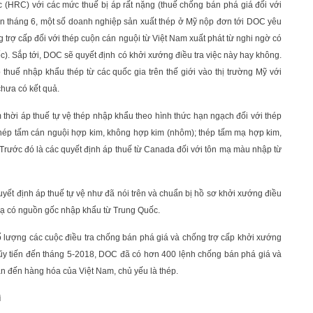
(HRC) với các mức thuế bị áp rất nặng (thuế chống bán phá giá đối với
ần tháng 6, một số doanh nghiệp sản xuất thép ở Mỹ nộp đơn tới DOC yêu
g trợ cấp đối với thép cuộn cán nguội từ Việt Nam xuất phát từ nghi ngờ có
). Sắp tới, DOC sẽ quyết định có khởi xướng điều tra việc này hay không.
thuế nhập khẩu thép từ các quốc gia trên thế giới vào thị trường Mỹ với
hưa có kết quả.
 thời áp thuế tự vệ thép nhập khẩu theo hình thức hạn ngạch đối với thép
thép tấm cán nguội hợp kim, không hợp kim (nhôm); thép tấm mạ hợp kim,
 Trước đó là các quyết định áp thuế từ Canada đối với tôn mạ màu nhập từ
yết định áp thuế tự vệ như đã nói trên và chuẩn bị hồ sơ khởi xướng điều
 mạ có nguồn gốc nhập khẩu từ Trung Quốc.
số lượng các cuộc điều tra chống bán phá giá và chống trợ cấp khởi xướng
ũy tiến đến tháng 5-2018, DOC đã có hơn 400 lệnh chống bán phá giá và
uan đến hàng hóa của Việt Nam, chủ yếu là thép.
i