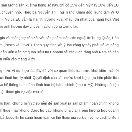
 sản lượng sản xuất và trong số này, chỉ có 15% đến Mỹ hay 10% đến EU
là chuyện nhỏ. Theo bà Nguyễn Thị Thu Trang, Giám đốc Trung tâm WTO
 Mỹ và EU vẫn là hai thị trường xuất khẩu lớn nhất của hàng hóa Việt
ng ảnh hưởng dây chuyền rất lớn trong tương lai.
 giá và chống trợ cấp đối với sản phẩm thép cán nguội từ Trung Quốc, Hàn
n (Posco và CSVC). Theo quy trình xử lý, hai công ty này phải trả lời bảng
 dẫn đến việc cơ quan điều tra Canada sẽ xác định rằng Việt Nam có bán
 kiến vào tháng 9 tới.
hơn. Ví dụ, hợp tác đầy đủ với cơ quan điều tra nước khởi kiện - trả lời
c thuế hợp lý nhất. Quyết định của các nước khởi kiện dựa trên phân tích
 và hệ thống ban hành lệnh bảo hộ hành chính (như ở Mỹ). Những dữ liệu
ặc tham gia vụ việc cho có.
ng hạn, chứng minh thép nền để sản xuất ra sản phẩm hoàn chỉnh không
nh thuế) hay không được trợ cấp, không phá giá. Trong trường hợp doanh
bắt buộc thì họ cũng hoàn toàn có thể tham gia vụ kiện với tư cách bị đơn