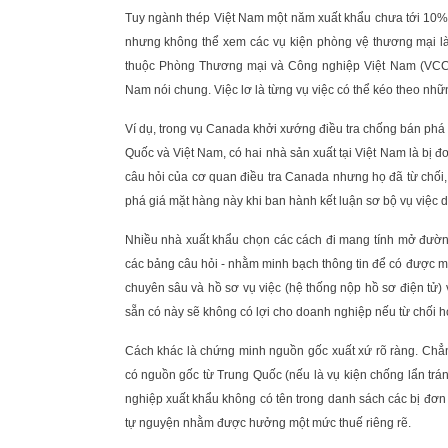
Tuy ngành thép Việt Nam một năm xuất khẩu chưa tới 10%
nhưng không thể xem các vụ kiện phòng vệ thương mại 
thuộc Phòng Thương mại và Công nghiệp Việt Nam (VCCI),
Nam nói chung. Việc lơ là từng vụ việc có thể kéo theo nhữ
Ví dụ, trong vụ Canada khởi xướng điều tra chống bán phá
Quốc và Việt Nam, có hai nhà sản xuất tại Việt Nam là bị đơ
câu hỏi của cơ quan điều tra Canada nhưng họ đã từ chối,
phá giá mặt hàng này khi ban hành kết luận sơ bộ vụ việc dự
Nhiều nhà xuất khẩu chọn các cách đi mang tính mở đường 
các bảng câu hỏi - nhằm minh bạch thông tin để có được mứ
chuyên sâu và hồ sơ vụ việc (hệ thống nộp hồ sơ điện tử)
sẵn có này sẽ không có lợi cho doanh nghiệp nếu từ chối ho
Cách khác là chứng minh nguồn gốc xuất xứ rõ ràng. Chẳ
có nguồn gốc từ Trung Quốc (nếu là vụ kiện chống lẩn trá
nghiệp xuất khẩu không có tên trong danh sách các bị đơn 
tự nguyện nhằm được hưởng một mức thuế riêng rẽ.