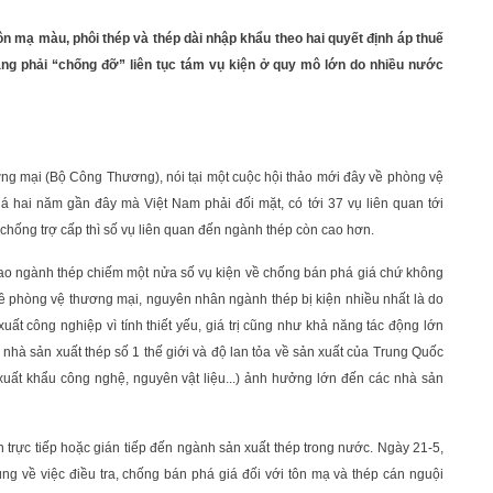
n mạ màu, phôi thép và thép dài nhập khẩu theo hai quyết định áp thuế
đang phải “chống đỡ” liên tục tám vụ kiện ở quy mô lớn do nhiều nước
g mại (Bộ Công Thương), nói tại một cuộc hội thảo mới đây về phòng vệ
á hai năm gần đây mà Việt Nam phải đối mặt, có tới 37 vụ liên quan tới
 chống trợ cấp thì số vụ liên quan đến ngành thép còn cao hơn.
i sao ngành thép chiếm một nửa số vụ kiện về chống bán phá giá chứ không
ề phòng vệ thương mại, nguyên nhân ngành thép bị kiện nhiều nhất là do
ất công nghiệp vì tính thiết yếu, giá trị cũng như khả năng tác động lớn
nhà sản xuất thép số 1 thế giới và độ lan tỏa về sản xuất của Trung Quốc
 xuất khẩu công nghệ, nguyên vật liệu...) ảnh hưởng lớn đến các nhà sản
an trực tiếp hoặc gián tiếp đến ngành sản xuất thép trong nước. Ngày 21-5,
 về việc điều tra, chống bán phá giá đối với tôn mạ và thép cán nguội