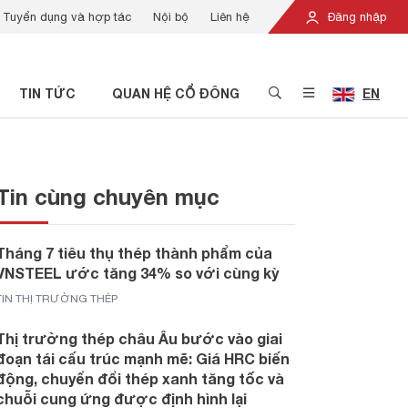
Tuyển dụng và hợp tác
Nội bộ
Liên hệ
Đăng nhập
TIN TỨC
QUAN HỆ CỔ ĐÔNG
EN
Tin cùng chuyên mục
Tháng 7 tiêu thụ thép thành phẩm của
VNSTEEL ước tăng 34% so với cùng kỳ
TIN THỊ TRƯỜNG THÉP
Thị trường thép châu Âu bước vào giai
đoạn tái cấu trúc mạnh mẽ: Giá HRC biến
động, chuyển đổi thép xanh tăng tốc và
chuỗi cung ứng được định hình lại