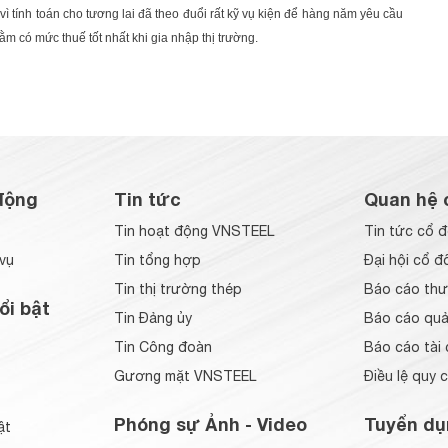
 tính toán cho tương lai đã theo đuổi rất kỹ vụ kiện để hàng năm yêu cầu
m có mức thuế tốt nhất khi gia nhập thị trường.
động
Tin tức
Quan hệ 
Tin hoạt động VNSTEEL
Tin tức cổ 
vụ
Tin tổng hợp
Đại hội cổ đ
Tin thị trường thép
Báo cáo thư
ổi bật
Tin Đảng ủy
Báo cáo quản
Tin Công đoàn
Báo cáo tài 
Gương mặt VNSTEEL
Điều lệ quy 
Phóng sự Ảnh - Video
Tuyển dụ
ật