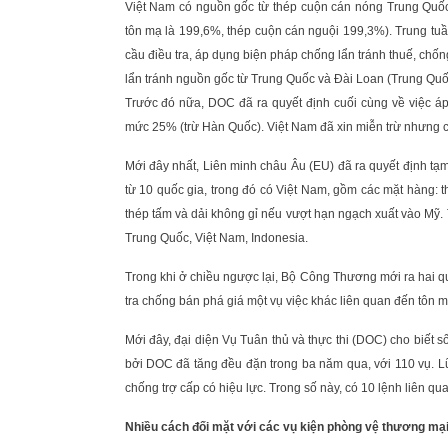
Việt Nam có nguồn gốc từ thép cuộn cán nóng Trung Quốc 
tôn mạ là 199,6%, thép cuộn cán nguội 199,3%). Trung tu
cầu điều tra, áp dụng biện pháp chống lẩn tránh thuế, chốn
lẩn tránh nguồn gốc từ Trung Quốc và Đài Loan (Trung Quốc
Trước đó nữa, DOC đã ra quyết định cuối cùng về việc áp 
mức 25% (trừ Hàn Quốc). Việt Nam đã xin miễn trừ nhưng c
Mới đây nhất, Liên minh châu Âu (EU) đã ra quyết định tạm
từ 10 quốc gia, trong đó có Việt Nam, gồm các mặt hàng: 
thép tấm và dải không gỉ nếu vượt hạn ngạch xuất vào Mỹ.
Trung Quốc, Việt Nam, Indonesia.
Trong khi ở chiều ngược lại, Bộ Công Thương mới ra hai qu
tra chống bán phá giá một vụ việc khác liên quan đến tôn
Mới đây, đại diện Vụ Tuân thủ và thực thi (DOC) cho biết 
bởi DOC đã tăng đều đặn trong ba năm qua, với 110 vụ. L
chống trợ cấp có hiệu lực. Trong số này, có 10 lệnh liên q
Nhiều cách đối mặt với các vụ kiện phòng vệ thương mạ