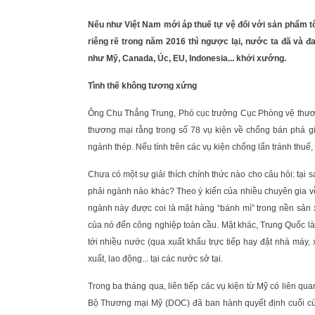
Nếu như Việt Nam mới áp thuế tự vệ đối với sản phẩm tô
riêng rẽ trong năm 2016 thì ngược lại, nước ta đã và 
như Mỹ, Canada, Úc, EU, Indonesia... khởi xướng.
Tình thế không tương xứng
Ông Chu Thắng Trung, Phó cục trưởng Cục Phòng vệ thươn
thương mại rằng trong số 78 vụ kiện về chống bán phá gi
ngành thép. Nếu tính trên các vụ kiện chống lẩn tránh thuế,
Chưa có một sự giải thích chính thức nào cho câu hỏi: tạ
phải ngành nào khác? Theo ý kiến của nhiều chuyên gia v
ngành này được coi là mặt hàng “bánh mì” trong nền sản xu
của nó đến công nghiệp toàn cầu. Mặt khác, Trung Quốc là 
tới nhiều nước (qua xuất khẩu trực tiếp hay đặt nhà máy,
xuất, lao động... tại các nước sở tại.
Trong ba tháng qua, liên tiếp các vụ kiện từ Mỹ có liên qu
Bộ Thương mại Mỹ (DOC) đã ban hành quyết định cuối cùng