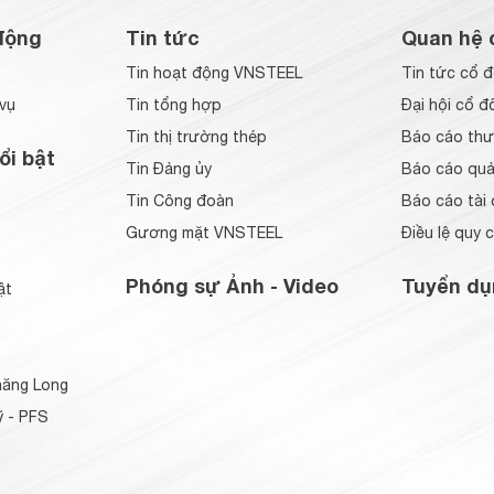
động
Tin tức
Quan hệ 
Tin hoạt động VNSTEEL
Tin tức cổ 
vụ
Tin tổng hợp
Đại hội cổ đ
Tin thị trường thép
Báo cáo thư
ổi bật
Tin Đảng ủy
Báo cáo quản
Tin Công đoàn
Báo cáo tài 
Gương mặt VNSTEEL
Điều lệ quy 
Phóng sự Ảnh - Video
Tuyển dụ
ật
ăng Long
 - PFS