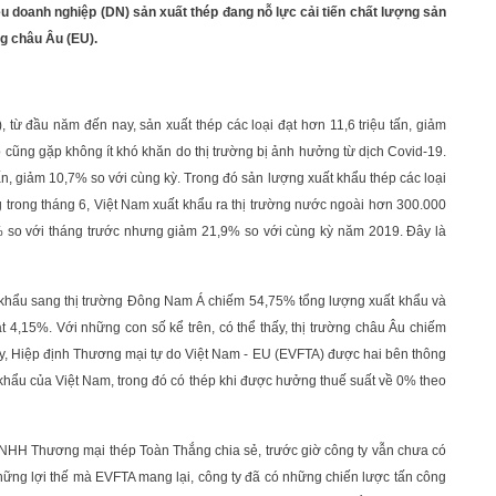
ều doanh nghiệp (DN) sản xuất thép đang nỗ lực cải tiến chất lượng sản
g châu Âu (EU).
từ đầu năm đến nay, sản xuất thép các loại đạt hơn 11,6 triệu tấn, giảm
cũng gặp không ít khó khăn do thị trường bị ảnh hưởng từ dịch Covid-19.
tấn, giảm 10,7% so với cùng kỳ. Trong đó sản lượng xuất khẩu thép các loại
ng trong tháng 6, Việt Nam xuất khẩu ra thị trường nước ngoài hơn 300.000
5% so với tháng trước nhưng giảm 21,9% so với cùng kỳ năm 2019. Đây là
ất khẩu sang thị trường Đông Nam Á chiếm 54,75% tổng lượng xuất khẩu và
 4,15%. Với những con số kể trên, có thể thấy, thị trường châu Âu chiếm
 nay, Hiệp định Thương mại tự do Việt Nam - EU (EVFTA) được hai bên thông
khẩu của Việt Nam, trong đó có thép khi được hưởng thuế suất về 0% theo
HH Thương mại thép Toàn Thắng chia sẻ, trước giờ công ty vẫn chưa có
hững lợi thế mà EVFTA mang lại, công ty đã có những chiến lược tấn công