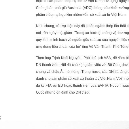
một số sản phẩm thép cụ thể từ Việt Nam, sử dụng nguyên
Chống bán phá giá Australia (ADC) thông báo khởi xướng 
phẩm thép mạ hợp kim nhôm kẽm có xuất xứ từ Việt Nam.
Nhìn chung, các vụ kiện này đã khiến ngành thép tổn thất kh
nói trên ngày một giảm. “Trong xu hướng phòng vệ thương mạ
quy định minh bạch về nguồn gốc xuất xứ của nguyên liệu s
ứng đúng tiêu chuẩn của họ” ông Vũ Văn Thanh, Phó Tổng
Theo ông Trịnh Khôi Nguyên, Phó chủ tịch VSA, để đảm bả
DN thành viên. Hội đã chủ động làm việc với Bộ Công thươ
chung và châu Âu nói riêng. Trong nước, các DN đã tăng c
dành cho sản phẩm có xuất xứ thuần túy Việt Nam. Với nh
đã ký FTA với EU hoặc thành viên của EVFTA. Nguồn nguyê
Quốc nhưng ổn định cho DN thép.
;