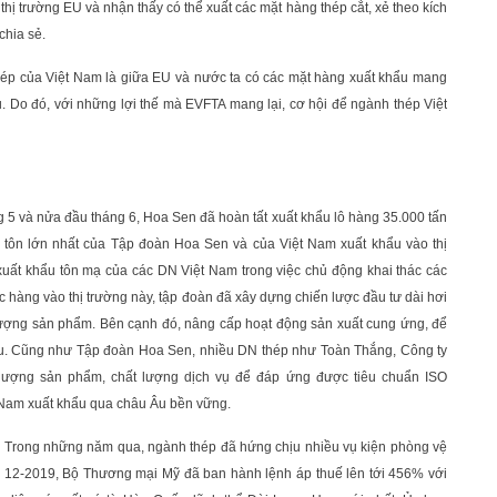
 thị trường EU và nhận thấy có thể xuất các mặt hàng thép cắt, xẻ theo kích
chia sẻ.
thép của Việt Nam là giữa EU và nước ta có các mặt hàng xuất khẩu mang
u. Do đó, với những lợi thế mà EVFTA mang lại, cơ hội để ngành thép Việt
g 5 và nửa đầu tháng 6, Hoa Sen đã hoàn tất xuất khẩu lô hàng 35.000 tấn
ng tôn lớn nhất của Tập đoàn Hoa Sen và của Việt Nam xuất khẩu vào thị
uất khẩu tôn mạ của các DN Việt Nam trong việc chủ động khai thác các
c hàng vào thị trường này, tập đoàn đã xây dựng chiến lược đầu tư dài hơi
 lượng sản phẩm. Bên cạnh đó, nâng cấp hoạt động sản xuất cung ứng, để
Âu. Cũng như Tập đoàn Hoa Sen, nhiều DN thép như Toàn Thắng, Công ty
ợng sản phẩm, chất lượng dịch vụ để đáp ứng được tiêu chuẩn ISO
 Nam xuất khẩu qua châu Âu bền vững.
. Trong những năm qua, ngành thép đã hứng chịu nhiều vụ kiện phòng vệ
 12-2019, Bộ Thương mại Mỹ đã ban hành lệnh áp thuế lên tới 456% với