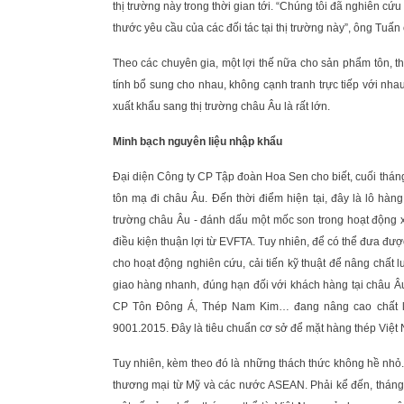
thị trường này trong thời gian tới. “Chúng tôi đã nghiên cứu
thước yêu cầu của các đối tác tại thị trường này”, ông Tuấn 
Theo các chuyên gia, một lợi thế nữa cho sản phẩm tôn, 
tính bổ sung cho nhau, không cạnh tranh trực tiếp với nha
xuất khẩu sang thị trường châu Âu là rất lớn.
Minh bạch nguyên liệu nhập khẩu
Đại diện Công ty CP Tập đoàn Hoa Sen cho biết, cuối thán
tôn mạ đi châu Âu. Đến thời điểm hiện tại, đây là lô hà
trường châu Âu - đánh dấu một mốc son trong hoạt động x
điều kiện thuận lợi từ EVFTA. Tuy nhiên, để có thể đưa đượ
cho hoạt động nghiên cứu, cải tiến kỹ thuật để nâng chất
giao hàng nhanh, đúng hạn đối với khách hàng tại châu 
CP Tôn Đông Á, Thép Nam Kim… đang nâng cao chất lư
9001.2015. Đây là tiêu chuẩn cơ sở để mặt hàng thép Việt
Tuy nhiên, kèm theo đó là những thách thức không hề nhỏ
thương mại từ Mỹ và các nước ASEAN. Phải kể đến, tháng