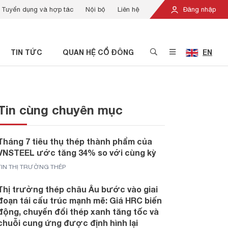
Tuyển dụng và hợp tác
Nội bộ
Liên hệ
Đăng nhập
TIN TỨC
QUAN HỆ CỔ ĐÔNG
EN
Tin cùng chuyên mục
Tháng 7 tiêu thụ thép thành phẩm của
VNSTEEL ước tăng 34% so với cùng kỳ
TIN THỊ TRƯỜNG THÉP
Thị trường thép châu Âu bước vào giai
đoạn tái cấu trúc mạnh mẽ: Giá HRC biến
động, chuyển đổi thép xanh tăng tốc và
chuỗi cung ứng được định hình lại