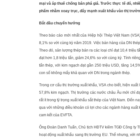
mại và áp thuế chống bán phá giá. Trước thực tế đó, nhi
phẩm nhằm xoay trục, đẩy mạnh xuất khẩu vào thị trườn
Bắt đầu chuyển hướng
Theo báo cáo mới nhất của Hiệp hội Thép Việt Nam (VSA), 
8,1% so với cùng kỳ năm 2019. Việc bán hàng của DN thép 
Theo đó, sản lượng thép bán ra các loại chỉ đạt 10,4 triệu 
đạt hơn 1,8 triệu tấn, giảm 24,6% so với cùng kỳ. Tính riê
tấn thép, với kim ngạch đạt gần 250 triệu USD, tăng 14,
con số không mấy khả quan với DN trong ngành thép.
Trong cơ cấu thị trường xuất khẩu, VSA cho biết, hiện xu
57,8% kim ngạch. Thị trường các nước châu Âu mới chỉ đạt
rất ít trong tỷ trọng xuất khẩu sắt thép của Việt Nam. Đến
qua với những điều khoản có lợi cho các ngành hàng xuất 
cam kết của EVFTA.
Ông Đoàn Danh Tuấn, Chủ tịch HĐTV kiêm TGĐ Công ty TN
hoạt động xuất khẩu sang thị trường EU. Thế nhưng, với n