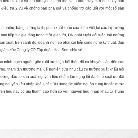
 liệu có xuất xứ từ Hàn Quốc, lãnh thổ Đài Loan. Hay mới nhất, Ủy ban
điều tra 2 vụ về chống bán phá giá và chống trợ cấp đối với một số sản
á nhiều, bằng chứng là thị phần xuất khẩu của thép Việt tại các thị trường
i tiếp tục gia tăng trong thời gian tới, DN phải tuyệt đối tuân thủ những
ản xuất. Bên cạnh đó, doanh nghiệp phải cải tiến công nghệ kỹ thuật, đáp
 giám đốc Công ty CP Tập đoàn Hoa Sen, chia sẻ
o minh bạch nguồn gốc xuất xứ, hiệp hội thép đã có khuyến cáo đến các
ng, tham tán thương mại để nghiên cứu nhu cầu thị trường xuất khẩu nói
ường đầu tư sản xuất nguyên liệu nhằm tận dụng tối đa thuế suất ưu đãi
ững nguyên liệu nhập khẩu, các DN đang tìm kiếm nguồn cung từ các nước
n liệu này có giá thành cao hơn so với nguyên liệu nhập khẩu từ Trung