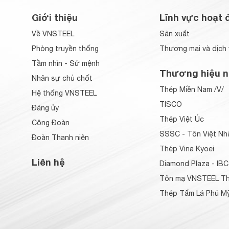
Giới thiệu
Lĩnh vực hoạt 
Về VNSTEEL
Sản xuất
Phòng truyền thống
Thương mại và dịch 
Tầm nhìn - Sứ mệnh
Thương hiệu n
Nhân sự chủ chốt
Thép Miền Nam /V/
Hệ thống VNSTEEL
TISCO
Đảng ủy
Thép Việt Úc
Công Đoàn
SSSC - Tôn Việt Nh
Đoàn Thanh niên
Thép Vina Kyoei
Liên hệ
Diamond Plaza - IBC
Tôn mạ VNSTEEL Th
Thép Tấm Lá Phú Mỹ