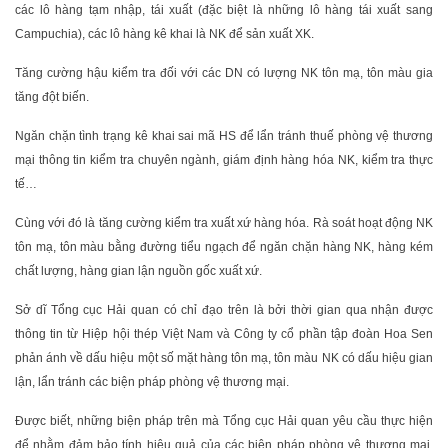
các lô hàng tạm nhập, tái xuất (đặc biệt là những lô hàng tái xuất sang
Campuchia), các lô hàng kê khai là NK để sản xuất XK.
Tăng cường hậu kiểm tra đối với các DN có lượng NK tôn mạ, tôn màu gia
tăng đột biến.
Ngăn chặn tình trạng kê khai sai mã HS để lẩn tránh thuế phòng vệ thương
mại thông tin kiểm tra chuyên ngành, giám định hàng hóa NK, kiểm tra thực
tế…
Cùng với đó là tăng cường kiểm tra xuất xứ hàng hóa. Rà soát hoạt động NK
tôn mạ, tôn màu bằng đường tiểu ngạch để ngăn chặn hàng NK, hàng kém
chất lượng, hàng gian lận nguồn gốc xuất xứ.
Sở dĩ Tổng cục Hải quan có chỉ đạo trên là bởi thời gian qua nhận được
thông tin từ Hiệp hội thép Việt Nam và Công ty cổ phần tập đoàn Hoa Sen
phản ánh về dấu hiệu một số mặt hàng tôn mạ, tôn màu NK có dấu hiệu gian
lận, lẩn tránh các biện pháp phòng vệ thương mại.
Được biết, những biện pháp trên mà Tổng cục Hải quan yêu cầu thực hiện
để nhằm đảm bảo tính hiệu quả của các biện pháp phòng vệ thương mại,