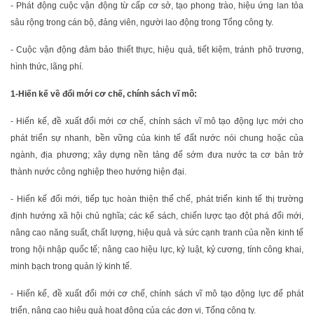
- Phát động cuộc vận động từ cấp cơ sở, tạo phong trào, hiệu ứng lan tỏa
sâu rộng trong cán bộ, đảng viên, người lao động trong Tổng công ty.
- Cuộc vận động đảm bảo thiết thực, hiệu quả, tiết kiệm, tránh phô trương,
hình thức, lãng phí.
1-Hiến kế về đổi mới cơ chế, chính sách vĩ mô:
- Hiến kế, đề xuất đổi mới cơ chế, chính sách vĩ mô tạo động lực mới cho
phát triển sự nhanh, bền vững của kinh tế đất nước nói chung hoặc của
ngành, địa phương; xây dựng nền tảng để sớm đưa nước ta cơ bản trở
thành nước công nghiệp theo hướng hiện đại.
- Hiến kế đổi mới, tiếp tục hoàn thiện thể chế, phát triển kinh tế thị trường
định hướng xã hội chủ nghĩa; các kế sách, chiến lược tạo đột phá đổi mới,
nâng cao năng suất, chất lượng, hiệu quả và sức cạnh tranh của nền kinh tế
trong hội nhập quốc tế; nâng cao hiệu lực, kỷ luật, kỷ cương, tính công khai,
minh bạch trong quản lý kinh tế.
- Hiến kế, đề xuất đổi mới cơ chế, chính sách vĩ mô tạo động lực để phát
triển, nâng cao hiệu quả hoạt động của các đơn vị, Tổng công ty.