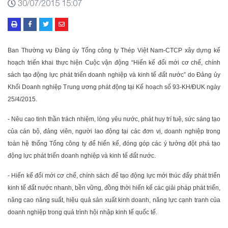
30/07/2015 15:07
Ban Thường vụ Đảng ủy Tổng công ty Thép Việt Nam-CTCP xây dựng kế
hoạch triển khai thực hiện Cuộc vận động “Hiến kế đổi mới cơ chế, chính
sách tạo động lực phát triển doanh nghiệp và kinh tế đất nước” do Đảng ủy
Khối Doanh nghiệp Trung ương phát động tại Kế hoạch số 93-KH/ĐUK ngày
25/4/2015.
- Nêu cao tinh thần trách nhiệm, lòng yêu nước, phát huy trí tuệ, sức sáng tạo
của cán bộ, đảng viên, người lao động tại các đơn vị, doanh nghiệp trong
toàn hệ thống Tổng công ty để hiến kế, đóng góp các ý tưởng đột phá tạo
động lực phát triển doanh nghiệp và kinh tế đất nước.
- Hiến kế đổi mới cơ chế, chính sách để tạo động lực mới thúc đẩy phát triển
kinh tế đất nước nhanh, bền vững, đồng thời hiến kế các giải pháp phát triển,
nâng cao năng suất, hiệu quả sản xuất kinh doanh, năng lực cạnh tranh của
doanh nghiệp trong quá trình hội nhập kinh tế quốc tế.