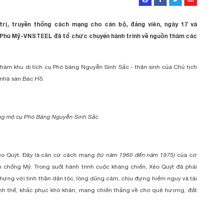
ị, truyền thống cách mạng cho cán bộ, đảng viên, ngày 17 và
 Phú Mỹ-VNSTEEL đã tổ chức chuyến hành trình về nguồn thăm các
thăm khu di tích cụ Phó bảng Nguyễn Sinh Sắc - thân sinh của Chủ tịch
nhà sàn Bác Hồ.
ng mộ cụ Phó Bảng Nguyễn Sinh Sắc
o Quýt. Đây là căn cứ cách mạng
(từ năm 1960 đến năm 1975)
của cơ
 chống Mỹ. Trong suốt hành trình cuộc kháng chiến, Xẻo Quýt đã phải
hưng với tinh thần dân tộc, lòng dũng cảm, chịu đựng hiểm nguy và tài
ình thế, khắc phục khó khăn, mang chiến thắng về cho quê hương, đất