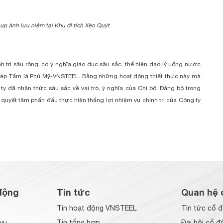
ụp ảnh lưu niệm tại Khu di tích Xẻo Quýt
h trị sâu rộng, có ý nghĩa giáo dục sâu sắc, thể hiện đạo lý uống nước
ép Tấm lá Phú Mỹ-VNSTEEL. Bằng những hoạt động thiết thực này mà
 đã nhận thức sâu sắc về vai trò, ý nghĩa của Chi bộ, Đảng bộ trong
quyết tâm phấn đấu thực hiện thắng lợi nhiệm vụ chính trị của Công ty
động
Tin tức
Quan hệ 
Tin hoạt động VNSTEEL
Tin tức cổ 
vụ
Tin tổng hợp
Đại hội cổ đ