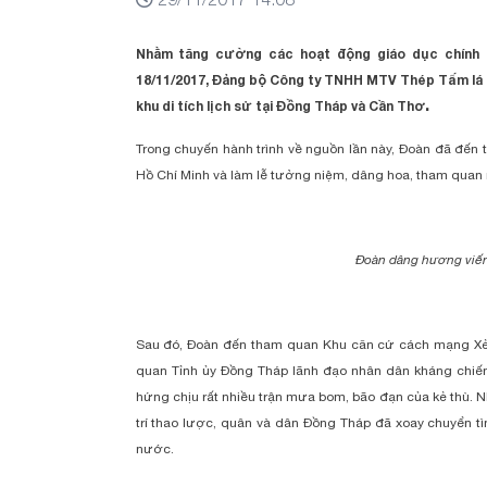
Nhằm tăng cường các hoạt động giáo dục chính tr
18/11/2017, Đảng bộ Công ty TNHH MTV Thép Tấm lá
.
khu di tích lịch sử tại Đồng Tháp và Cần Thơ
Trong chuyến hành trình về nguồn lần này, Đoàn đã đến 
Hồ Chí Minh và làm lễ tưởng niệm, dâng hoa, tham quan 
Đoàn dâng hương viế
Sau đó, Đoàn đến tham quan Khu căn cứ cách mạng Xẻ
quan Tỉnh ủy Đồng Tháp lãnh đạo nhân dân kháng chiến
hứng chịu rất nhiều trận mưa bom, bão đạn của kẻ thù. N
trí thao lược, quân và dân Đồng Tháp đã xoay chuyển t
nước.