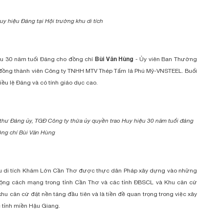
uy hiệu Đảng tại Hội trường khu di tích
Bùi Văn Hùng
iệu 30 năm tuổi Đảng cho đồng chí
- Ủy viên Ban Thường
i đồng thành viên Công ty TNHH MTV Thép Tấm lá Phú Mỹ-VNSTEEL. Buổi
ều lệ Đảng và có tính giáo dục cao.
thư Đảng ủy, TGĐ Công ty thừa ủy quyền trao Huy hiệu 30 năm tuổi đảng
ồng chí Bùi Văn Hùng
hu di tích Khám Lớn Cần Thơ được thực dân Pháp xây dựng vào những
động cách mạng trong tỉnh Cần Thơ và các tỉnh ĐBSCL và Khu căn cứ
căn cứ đặt nền tảng đầu tiên và là tiền đề quan trọng trong việc xây
 tỉnh miền Hậu Giang.