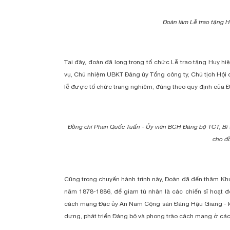
Đoàn làm Lễ trao tặng H
Tại đây, đoàn đã long trọng tổ chức Lễ trao tặng Huy h
vụ, Chủ nhiệm UBKT Đảng ủy Tổng công ty, Chủ tịch Hộ
lễ được tổ chức trang nghiêm, đúng theo quy định của Đi
Đồng chí Phan Quốc Tuấn - Ủy viên BCH Đảng bộ TCT, Bí 
cho đ
Cũng trong chuyến hành trình này, Đoàn đã đến thăm K
năm 1878-1886, để giam tù nhân là các chiến sĩ hoạt 
cách mạng Đặc ủy An Nam Cộng sản Đảng Hậu Giang - khu 
dựng, phát triển Đảng bộ và phong trào cách mạng ở các