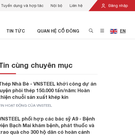
Tuyển dụng và hợp tác
Nội bộ
Liên hệ
Đăng nhập
TIN TỨC
QUAN HỆ CỔ ĐÔNG
EN
Tin cùng chuyên mục
Thép Nhà Bè - VNSTEEL khởi công dự án
luyện phôi thép 150.000 tấn/năm: Hoàn
thiện chuỗi sản xuất khép kín
TIN HOẠT ĐỘNG CỦA VNSTEEL
VNSTEEL phối hợp các bác sỹ A9 - Bệnh
viện Bạch Mai khám bệnh, phát thuốc và
trao quà cho 300 hộ dân có hoàn cảnh