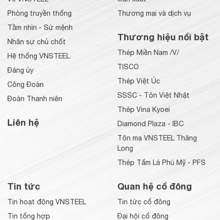
Phòng truyền thống
Thương mại và dịch vụ
Tầm nhìn - Sứ mệnh
Thương hiệu nổi bật
Nhân sự chủ chốt
Thép Miền Nam /V/
Hệ thống VNSTEEL
TISCO
Đảng ủy
Thép Việt Úc
Công Đoàn
SSSC - Tôn Việt Nhật
Đoàn Thanh niên
Thép Vina Kyoei
Liên hệ
Diamond Plaza - IBC
Tôn mạ VNSTEEL Thăng
Long
Thép Tấm Lá Phú Mỹ - PFS
Tin tức
Quan hệ cổ đông
Tin hoạt động VNSTEEL
Tin tức cổ đông
Tin tổng hợp
Đại hội cổ đông