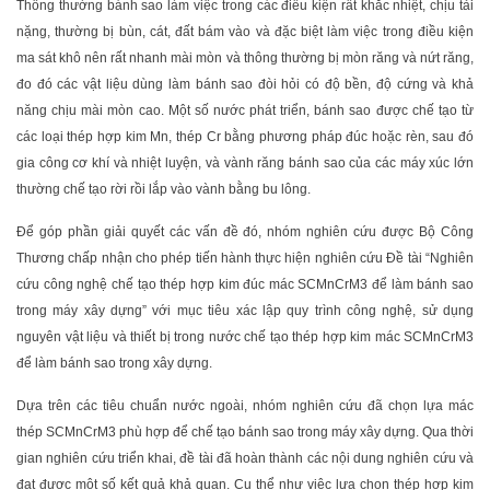
Thông thường bánh sao làm việc trong các điều kiện rất khắc nhiệt, chịu tải
nặng, thường bị bùn, cát, đất bám vào và đặc biệt làm việc trong điều kiện
ma sát khô nên rất nhanh mài mòn và thông thường bị mòn răng và nứt răng,
đo đó các vật liệu dùng làm bánh sao đòi hỏi có độ bền, độ cứng và khả
năng chịu mài mòn cao. Một số nước phát triển, bánh sao được chế tạo từ
các loại thép hợp kim Mn, thép Cr bằng phương pháp đúc hoặc rèn, sau đó
gia công cơ khí và nhiệt luyện, và vành răng bánh sao của các máy xúc lớn
thường chế tạo rời rồi lắp vào vành bằng bu lông.
Để góp phần giải quyết các vấn đề đó, nhóm nghiên cứu được Bộ Công
Thương chấp nhận cho phép tiến hành thực hiện nghiên cứu Đề tài “Nghiên
cứu công nghệ chế tạo thép hợp kim đúc mác SCMnCrM3 để làm bánh sao
trong máy xây dựng” với mục tiêu xác lập quy trình công nghệ, sử dụng
nguyên vật liệu và thiết bị trong nước chế tạo thép hợp kim mác SCMnCrM3
để làm bánh sao trong xây dựng.
Dựa trên các tiêu chuẩn nước ngoài, nhóm nghiên cứu đã chọn lựa mác
thép SCMnCrM3 phù hợp để chế tạo bánh sao trong máy xây dựng. Qua thời
gian nghiên cứu triển khai, đề tài đã hoàn thành các nội dung nghiên cứu và
đạt được một số kết quả khả quan. Cụ thể như việc lựa chọn thép hợp kim