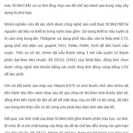
mác SCMnCrM3 có cơ tính tổng hợp cao để chế tạo bánh sao trong máy xây
dựng là phù hợp.
Nhóm nghiên cứu đã xác định được công nghệ sản xuất thép SCMnCrM3 từ
nguyên vật liệu và thiết bị trong nước bao gồm: Sử dụng thiết bị nấu luyện là
lò cảm ứng trung tần 750kg/mẻ; sử dụng phối liệu đầu vào là thép phế CT3,
gang phế, bột điện cực graphit, FeCr, FeMo, FeMn, FeSi để tiến hành nấu
luyện. Trên cơ sở đó, nhóm đã nấu thành công 3 mẻ nấu luyện có thành
phần đạt theo tiêu chuẩn JIS G5111 (1991) của Nhật Bản; đồng thời chọn
được công nghệ làm khuôn bằng cát nước thủy tinh đông cứng bằng CO2
để đúc phôi.
Với chi tiết bánh sao máy xúc Hitachi EX70 có kích thước nhỏ nên nhóm đã
tiến hành đúc liền vành răng sau đó gia công cơ khí theo kích thước bản vẽ;
đồng thời tiến hành tôi tần số để bề mặt răng của chi tiết có độ cứng, độ bền
cao trong khi thân vẫn có độ cứng vừa phải bảo đảm tính dẻo dai tốt.
Kết quả, các tính chất của thép SCMnCrM3 gồm thành phần hóa học, cơ tính,
tổ chức tế vi với chất lượng của thép do đề tài chế tạo đều trong các giới hạn
của tiêu chuẩn JIS G5111. Nhóm đã chế tạo được hai bộ bánh sao máy xúc