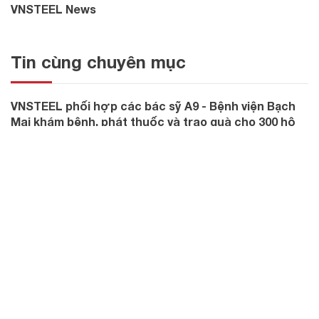
VNSTEEL News
Tin cùng chuyên mục
VNSTEEL phối hợp các bác sỹ A9 - Bệnh viện Bạch
Mai khám bệnh, phát thuốc và trao quà cho 300 hộ
dân có hoàn cảnh khó khăn tại Cà Mau
TIN HOẠT ĐỘNG CỦA VNSTEEL
Tổng công ty Thép Việt Nam-CTCP: Nâng cao kỹ
năng thực hành ATVSLĐ tại khu vực phía Nam năm
2026
TIN HOẠT ĐỘNG CỦA VNSTEEL
Hội thảo Kỹ thuật lưu động Đông Nam Á 2026: Chia
sẻ giải pháp nâng cao hiệu quả sản xuất và phát
triển bền vững ngành thép