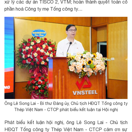
xử lý các dự án TISCO 2, VTM; hoàn thành quyết toán cổ
phần hoá Công ty mẹ Tổng công ty…
Ông Lê Song Lai - Bí thư Đảng ủy, Chủ tịch HĐQT Tổng công ty
Thép Việt Nam - CTCP phát biểu kết luận tại Hội nghị
Phát biểu kết luận hội nghị, ông Lê Song Lai - Chủ tịch
HĐQT Tổng công ty Thép Việt Nam - CTCP cảm ơn sự