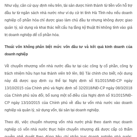
Như vậy, căn cứ quy định nêu trên, tài sản được hình thành từ tiền vốn hỗ trợ
đầu tư từ ngân sách nhà nước như ví dụ cử tri tỉnh Hà Tĩnh nêu nếu doanh
nghiệp cổ phần hóa chỉ được giao làm chủ đầu tư nhưng không được giao
quản lý, sử dụng và khai thác kết cấu hạ tầng kỹ thuật thì không tính vào giá
trị doanh nghiệp để cổ phần hóa.
Thoái vốn không phân biệt mức vốn đầu tư và kết quả kinh doanh của
doanh nghiệp
Về chuyển nhượng vốn nhà nước đầu tư tại các công ty cổ phần, công ty
trách nhiệm hữu hạn hai thành viên trở lên, Bộ Tài chính cho biết, nội dung
này đã được quy định cụ thể tại Nghị định số 91/2015/NĐ-CP ngày
13/10/2015 của Chính phủ và Nghị định số 32/2018/NĐ-CP ngày 08/3/2018
của Chính phủ sửa đổi, bổ sung một số điều của Nghị định số 91/2015/NĐ-
CP ngày 13/10/2015 của Chính phủ về đầu tư vốn nhà nước vào doanh
nghiệp và quản lý, sử dụng vốn, tài sản tại doanh nghiệp.
Theo đó, việc chuyển nhượng vốn nhà nước phải theo danh mục doanh
nghiệp có vốn nhà nước thực hiện chuyển nhượng đã được cấp có thẩm
quyền phê duyệt theo đúng tiêu chí phân loại doanh nghiệp nhà nước,