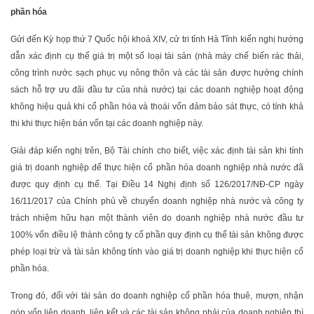
phần hóa
Gửi đến Kỳ họp thứ 7 Quốc hội khoá XIV, cử tri tỉnh Hà Tĩnh kiến nghị hướng
dẫn xác định cụ thể giá trị một số loại tài sản (nhà máy chế biến rác thải,
công trình nước sạch phục vụ nông thôn và các tài sản được hưởng chính
sách hỗ trợ ưu đãi đầu tư của nhà nước) tại các doanh nghiệp hoạt động
không hiệu quả khi cổ phần hóa và thoái vốn đảm bảo sát thực, có tính khả
thi khi thực hiện bán vốn tại các doanh nghiệp này.
Giải đáp kiến nghị trên, Bộ Tài chính cho biết, việc xác định tài sản khi tính
giá trị doanh nghiệp để thực hiện cổ phần hóa doanh nghiệp nhà nước đã
được quy định cụ thể. Tại Điều 14 Nghị định số 126/2017/NĐ-CP ngày
16/11/2017 của Chính phủ về chuyển doanh nghiệp nhà nước và công ty
trách nhiệm hữu hạn một thành viên do doanh nghiệp nhà nước đầu tư
100% vốn điều lệ thành công ty cổ phần quy định cụ thể tài sản không được
phép loại trừ và tài sản không tính vào giá trị doanh nghiệp khi thực hiện cổ
phần hóa.
Trong đó, đối với tài sản do doanh nghiệp cổ phần hóa thuê, mượn, nhận
góp vốn liên doanh, liên kết và các tài sản không phải của doanh nghiệp thì