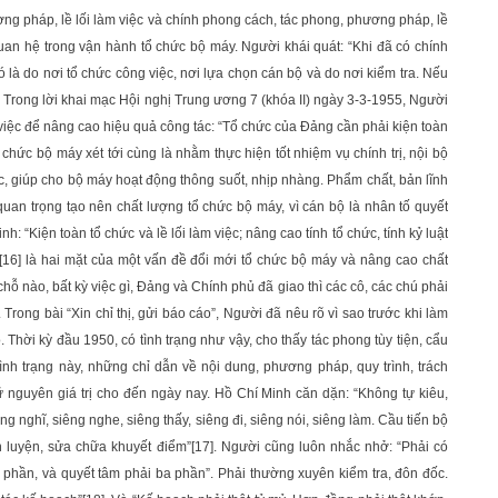
ng pháp, lề lối làm việc và chính phong cách, tác phong, phương pháp, lề
quan hệ trong vận hành tổ chức bộ máy. Người khái quát: “Khi đã có chính
ó là do nơi tổ chức công việc, nơi lựa chọn cán bộ và do nơi kiểm tra. Nếu
. Trong lời khai mạc Hội nghị Trung ương 7 (khóa II) ngày 3-3-1955, Người
việc để nâng cao hiệu quả công tác: “Tổ chức của Đảng cần phải kiện toàn
ổ chức bộ máy xét tới cùng là nhằm thực hiện tốt nhiệm vụ chính trị, nội bộ
c, giúp cho bộ máy hoạt động thông suốt, nhịp nhàng. Phẩm chất, bản lĩnh
quan trọng tạo nên chất lượng tổ chức bộ máy, vì cán bộ là nhân tố quyết
nh: “Kiện toàn tổ chức và lề lối làm việc; nâng cao tính tổ chức, tính kỷ luật
[16]
là hai mặt của một vấn đề đổi mới tổ chức bộ máy và nâng cao chất
hỗ nào, bất kỳ việc gì, Đảng và Chính phủ đã giao thì các cô, các chú phải
Trong bài “Xin chỉ thị, gửi báo cáo”, Người đã nêu rõ vì sao trước khi làm
. Thời kỳ đầu 1950, có tình trạng như vậy, cho thấy tác phong tùy tiện, cẩu
tình trạng này, những chỉ dẫn về nội dung, phương pháp, quy trình, trách
ữ nguyên giá trị cho đến ngày nay. Hồ Chí Minh căn dặn: “Không tự kiêu,
 nghĩ, siêng nghe, siêng thấy, siêng đi, siêng nói, siêng làm. Cầu tiến bộ
n luyện, sửa chữa khuyết điểm”
[17]
. Người cũng luôn nhắc nhở: “Phải có
i phần, và quyết tâm phải ba phần”. Phải thường xuyên kiểm tra, đôn đốc.