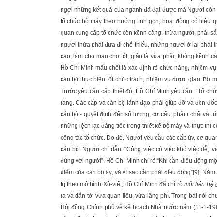
ngợi những kết quả của ngành đã đạt được mà Người còn ch
tổ chức bộ máy theo hướng tinh gọn, hoạt động có hiệu qu
quan cung cấp tổ chức còn kềnh càng, thừa người, phải sắ
người thừa phải đưa đi chỗ thiếu, những người ở lại phải th
cao, làm cho mau cho tốt, giản là vừa phải, không kềnh cà
Hồ Chí Minh mấu chốt là xác định rõ chức năng, nhiệm vụ 
cán bộ thực hiện tốt chức trách, nhiệm vụ được giao. Bộ 
Trước yêu cầu cấp thiết đó, Hồ Chí Minh yêu cầu: “Tổ ch
ràng. Các cấp và cán bộ lãnh đạo phải giúp đỡ và đôn đốc
cán bộ - quyết định đến số lượng, cơ cấu, phẩm chất và t
những lệch lạc đáng tiếc trong thiết kế bộ máy và thực thi
công tác tổ chức. Do đó, Người yêu cầu các cấp ủy, cơ quan
cán bộ. Người chỉ dẫn: “Công việc có việc khó việc dễ, v
đúng với người”. Hồ Chí Minh chỉ rõ:“Khi cần điều động một 
điểm của cán bộ ấy; và vì sao cần phải điều động”
[9]
. Năm 
trị theo mô hình Xô-viết, Hồ Chí Minh đã chỉ rõ
mối liên hệ 
ra và dẫn tới vừa quan liêu, vừa lãng phí. Trong bài nói ch
Hội đồng Chính phủ về kế hoạch Nhà nước năm (11-1-1962