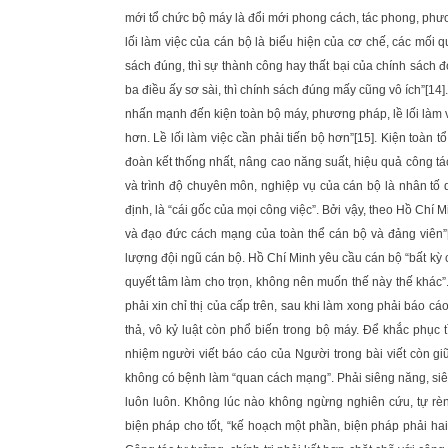
mới tổ chức bộ máy là đổi mới phong cách, tác phong, phươ
lối làm việc của cán bộ là biểu hiện của cơ chế, các mối 
sách đúng, thì sự thành công hay thất bại của chính sách đ
ba điều ấy sơ sài, thì chính sách đúng mấy cũng vô ích”
[14]
nhấn mạnh đến kiện toàn bộ máy, phương pháp, lề lối làm 
hơn. Lề lối làm việc cần phải tiến bộ hơn”
[15]
. Kiện toàn t
đoàn kết thống nhất, nâng cao năng suất, hiệu quả công tá
và trình độ chuyên môn, nghiệp vụ của cán bộ là nhân tố 
định, là “cái gốc của mọi công việc”. Bởi vậy, theo Hồ Chí Mi
và đạo đức cách mạng của toàn thể cán bộ và đảng viên”
lượng đội ngũ cán bộ. Hồ Chí Minh yêu cầu cán bộ “bất kỳ c
quyết tâm làm cho trọn, không nên muốn thế này thế khác”. 
phải xin chỉ thị của cấp trên, sau khi làm xong phải báo cáo
thả, vô kỷ luật còn phổ biến trong bộ máy. Để khắc phục 
nhiệm người viết báo cáo của Người trong bài viết còn gi
không có bệnh làm “quan cách mạng”. Phải siêng năng, siêng
luôn luôn. Không lúc nào không ngừng nghiên cứu, tự rè
biện pháp cho tốt, “kế hoạch một phần, biện pháp phải ha