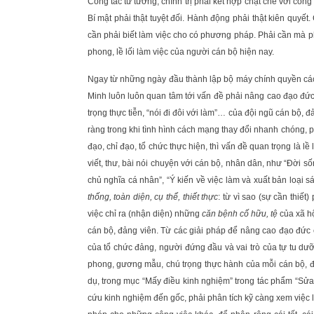
Công tác tư tưởng, chính trị phải kết hợp chặt chẽ với công
Bí mật phải thật tuyệt đối. Hành động phải thật kiên quyế
cần phải biết làm việc cho có phương pháp. Phải cần mà p
phong, lề lối làm việc của người cán bộ hiện nay.
Ngay từ những ngày đầu thành lập bộ máy chính quyền cá
Minh luôn luôn quan tâm tới vấn đề phải nâng cao đạo đức
trọng thực tiễn, “nói đi đôi với làm”… của đội ngũ cán bộ,
ràng trong khi tình hình cách mạng thay đổi nhanh chóng, 
đạo, chỉ đạo, tổ chức thực hiện, thì vấn đề quan trọng là lề
viết, thư, bài nói chuyện với cán bộ, nhân dân, như “Đời s
chủ nghĩa cá nhân”, “Ý kiến về việc làm và xuất bản loại sá
thống, toàn diện, cụ thể, thiết thực
: từ vì sao (sự cần thiế
việc chỉ ra (nhận diện) những
căn bệnh cố hữu, tệ
của xã hộ
cán bộ, đảng viên. Từ các giải pháp để nâng cao đạo đức 
của tổ chức đảng, người đứng đầu và vai trò của tự tu dưỡ
phong, gương mẫu, chú trọng thực hành của mỗi cán bộ, đả
dụ, trong mục “Mấy điều kinh nghiệm” trong tác phẩm “Sửa 
cứu kinh nghiệm đến gốc, phải phân tích kỹ càng xem việc 