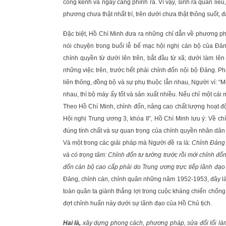
cồng kềnh và ngày càng phình ra. Vì vậy, sinh ra quan liê
phương chưa thật nhất trí, trên dưới chưa thật thông suốt
Đặc biệt, Hồ Chí Minh đưa ra những chỉ dẫn về phương phá
nói chuyện trong buổi lễ bế mạc hội nghị cán bộ của Đ
chính quyền từ dưới lên trên, bắt đầu từ xã; dưới làm lê
những việc trên, trước hết phải chỉnh đốn nội bộ Đảng. P
liên thông, đồng bộ và sự phụ thuộc lẫn nhau, Người ví: “
nhau, thì bộ máy ấy tốt và sản xuất nhiều. Nếu chỉ một cá
Theo Hồ Chí Minh, chỉnh đốn, nâng cao chất lượng hoạt độ
Hội nghị Trung ương 3, khóa II”, Hồ Chí Minh lưu ý: Về c
đúng tính chất và sự quan trọng của chính quyền nhân dân 
Và một trong các giải pháp mà Người đề ra là:
Chỉnh Đảng 
và có trọng tâm: Chỉnh đốn tư tưởng trước rồi mới chỉnh đố
đốn cán bộ cao cấp phải do Trung ương trực tiếp lãnh đạo
Đảng, chỉnh cán, chỉnh quân những năm 1952-1953, đây là
toàn quân ta giành thắng lợi trong cuộc kháng chiến chốn
đợt chỉnh huấn này dưới sự lãnh đạo của Hồ Chủ tịch.
Hai là,
xây dựng phong cách, phương pháp, sửa đổi lối là