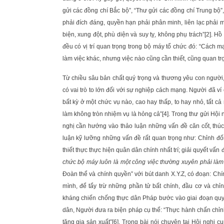
gửi các đồng chí Bắc bộ”, “Thư gửi các đồng chí Trung bộ
phải đích đáng, quyền hạn phải phân minh, liên lạc phải mật
biện, xung đột, phù diện và suy tỵ, không phụ trách”
[2]
. Hồ
đều có vị trí quan trọng trong bộ máy tổ chức đó: “Cách 
làm việc khác, nhưng việc nào cũng cần thiết, cũng quan tr
Từ chiều sâu bản chất quý trọng và thương yêu con người
có vai trò to lớn đối với sự nghiệp cách mạng. Người đã ví
bất kỳ ở một chức vụ nào, cao hay thấp, to hay nhỏ, tất 
làm không tròn nhiệm vụ là hỏng cả”
[4]
. Trong thư gửi Hội
nghị cần hướng vào thảo luận những vấn đề căn cốt, thúc 
luận kỹ lưỡng những vấn đề rất quan trọng như: Chỉnh đốn
thiết thực thực hiện quân dân chính nhất trí; giải quyết vấn 
chức bộ máy luôn là một công việc thường xuyên phải làm
Đoàn thể và chính quyền” với bút danh X.Y.Z, có đoạn: C
mình, để tẩy trừ những phần tử bất chính, đầu cơ và ch
kháng chiến chống thực dân Pháp bước vào giai đoạn quyế
dân, Người đưa ra biện pháp cụ thể: “Thực hành chấn chỉn
tăng gia sản xuất”
[6]
. Trong bài nói chuyện tại Hội nghị 