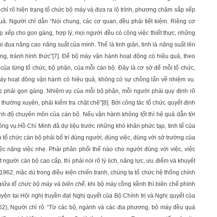
ỉ rõ hiện trạng tổ chức bộ máy và đưa ra lộ trình, phương châm sắp xếp
ả. Người chỉ dẫn “Nói chung, các cơ quan, đều phải tiết kiệm. Riêng cơ
p xếp cho gọn gàng, hợp lý, mọi người đều có công việc thiết thực, những
i đua nâng cao năng suất của mình. Thế là tinh giản, tinh là năng suất lên
ng, tránh hình thức”
[7]
. Để bộ máy vận hành hoạt động có hiệu quả, theo
của từng tổ chức, bộ phận, của mỗi cán bộ. Đây là cơ sở để mỗi tổ chức,
máy hoạt động vận hành có hiệu quả, không có sự chồng lấn về nhiệm vụ.
ức phải gọn gàng. Nhiệm vụ của mỗi bộ phận, mỗi người phải quy định rõ
 thường xuyên, phải kiểm tra chặt chẽ”
[8]
. Bởi công tác tổ chức quyết định
rình độ chuyên môn của cán bộ. Nếu vận hành không tốt thì hệ quả dẫn tới
 công vụ.Hồ Chí Minh đã dự liệu trước những khó khăn phức tạp, tinh tế của
 tổ chức cán bộ phải bố trí đúng người, đúng việc, đúng với sở trường của
iệc nặng việc nhẹ. Phải phân phối thế nào cho người đúng với việc, việc
người cán bộ cao cấp, thì phải nói rõ lý lịch, năng lực, ưu điểm và khuyết
1962, mặc dù trong điều kiện chiến tranh, chúng ta tổ chức hệ thống chính
giữa tổ chức bộ máy và biên chế
, khi bộ máy cồng kềnh thì biên chế phình
uyện tại Hội nghị truyền đạt Nghị quyết của Bộ Chính trị và Nghị quyết của
), Người chỉ rõ: “Từ các bộ, ngành và các địa phương, bộ máy đều quá