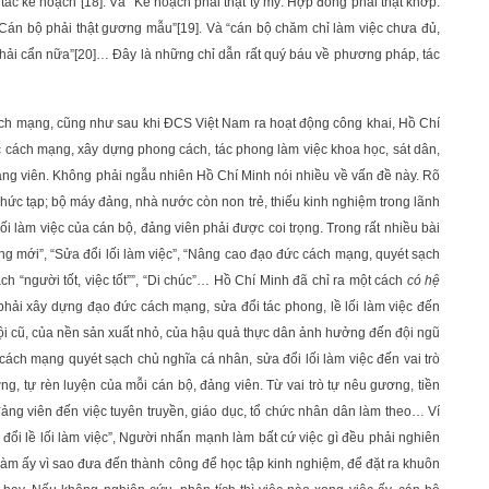
 tác kế hoạch”
[18]
. Và “Kế hoạch phải thật tỷ mỷ. Hợp đồng phải thật khớp.
t. Cán bộ phải thật gương mẫu”
[19]
. Và “cán bộ chăm chỉ làm việc chưa đủ,
hải cẩn nữa”
[20]
… Đây là những chỉ dẫn rất quý báu về phương pháp, tác
ch mạng, cũng như sau khi ĐCS Việt Nam ra hoạt động công khai, Hồ Chí
 cách mạng, xây dựng phong cách, tác phong làm việc khoa học, sát dân,
 đảng viên. Không phải ngẫu nhiên Hồ Chí Minh nói nhiều về vấn đề này. Rõ
phức tạp; bộ máy đảng, nhà nước còn non trẻ, thiếu kinh nghiệm trong lãnh
 lối làm việc của cán bộ, đảng viên phải được coi trọng. Trong rất nhiều bài
ống mới”, “Sửa đổi lối làm việc”, “Nâng cao đạo đức cách mạng, quyét sạch
ch “người tốt, việc tốt””, “Di chúc”… Hồ Chí Minh đã chỉ ra một cách
có hệ
t) phải xây dựng đạo đức cách mạng, sửa đổi tác phong, lề lối làm việc đến
i cũ, của nền sản xuất nhỏ, của hậu quả thực dân ảnh hưởng đến đội ngũ
cách mạng quyét sạch chủ nghĩa cá nhân, sửa đổi lối làm việc đến vai trò
ng, tự rèn luyện của mỗi cán bộ, đảng viên. Từ vai trò tự nêu gương, tiền
ng viên đến việc tuyên truyền, giáo dục, tổ chức nhân dân làm theo… Ví
đổi lề lối làm việc”, Người nhấn mạnh làm bất cứ việc gì đều phải nghiên
làm ấy vì sao đưa đến thành công để học tập kinh nghiệm, để đặt ra khuôn