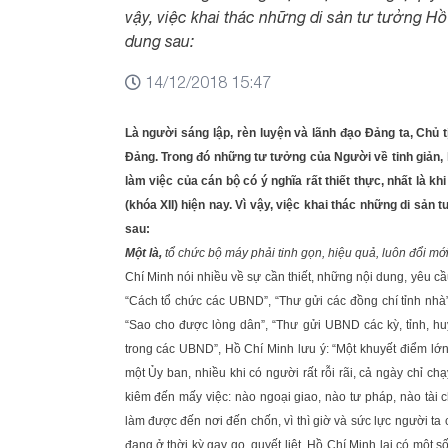
vậy, việc khai thác những di sản tư tưởng Hồ
dung sau:
14/12/2018 15:47
Là người sáng lập, rèn luyện và lãnh đạo Đảng ta, Chủ 
Đảng. Trong đó những tư tưởng của Người về tinh giản, k
làm việc của cán bộ có ý nghĩa rất thiết thực, nhất là k
(khóa XII) hiện nay. Vì vậy, việc khai thác những di sản
sau:
Một là,
tổ chức bộ máy phải tinh gọn, hiệu quả, luôn đổi mớ
Chí Minh nói nhiều về sự cần thiết, những nội dung, yêu c
“Cách tổ chức các UBND”, “Thư gửi các đồng chí tỉnh nhà”
“Sao cho được lòng dân”, “Thư gửi UBND các kỳ, tỉnh, huy
trong các UBND”, Hồ Chí Minh lưu ý: “Một khuyết điểm l
một Ủy ban, nhiều khi có người rất rỗi rãi, cả ngày chỉ ch
kiêm đến mấy việc: nào ngoại giao, nào tư pháp, nào tài c
làm được đến nơi đến chốn, vì thì giờ và sức lực người ta 
đang ở thời kỳ gay go, quyết liệt, Hồ Chí Minh lại có một 