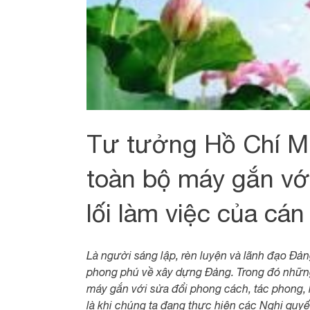
Tư tưởng Hồ Chí Min
toàn bộ máy gắn với
lối làm việc của cán
Là người sáng lập, rèn luyện và lãnh đạo Đảng
phong phú về xây dựng Đảng. Trong đó những
máy gắn với sửa đổi phong cách, tác phong, lề
là khi chúng ta đang thực hiện các Nghị quyết 