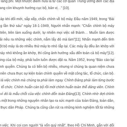
u, lãng phí. Một nhược điểm nữa là từ các cơ quan Trung ương đến các địa
, đang còn khuynh hướng cục bộ, bản vị…”
[10]
.
p khi đổi mới, sắp xếp, chấn chỉnh về bộ máy. Đầu năm 1949, trong “Bài
ảng lần thứ sáu” ngày 18-1-1949, Người nhấn mạnh: “Chấn chỉnh bộ máy
n trên, trên làm xuống dưới, tự nhiên mọi việc sẽ thành… Muốn làm được
hải nêu ra những việc chính, nắm lấy đó mà làm”
[11]
. Nhấn mạnh đến tính
Một bộ máy là do nhiều thứ máy to nhỏ lắp lại. Các máy ấy đều ăn khớp với
i máy nhỏ không ăn khớp, thì cũng ảnh hưởng xấu đến toàn cả bộ máy”
[12]
.
ng của bộ máy, phải luôn luôn được đặt ra. Năm 1952, trong “Báo cáo tại
hính quyền. Chúng ta có tiến bộ nhiều, nhưng vì chúng ta quan niệm chưa
nên chưa thực sự kiện toàn chính quyền về mặt công tác, tổ chức, cán bộ.
là việc chính mà chúng ta phải làm ngay. Chỉnh Đảng phải làm từng bước
n tổ chức. Chỉnh huấn cán bộ rồi mới chỉnh huấn toàn thể đảng viên. Chỉnh
 vì đó là mấu chốt của việc chỉnh đốn toàn Đảng
[13]
. Chính nhờ đợt chỉnh
 một trong những nguyên nhân tạo ra sức mạnh của toàn Đảng, toàn dân,
g thực dân Pháp. Chúng ta cũng cần rút ra những kinh nghiệm tốt từ những
m việc.
Khi coi con người “là vốn quý nhất”, theo Hồ Chí Minh, gắn với đổi