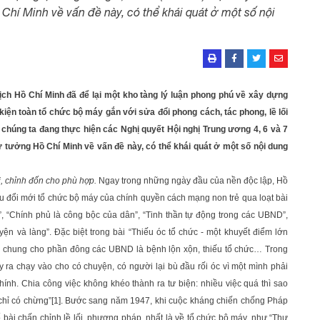
 Chí Minh về vấn đề này, có thể khái quát ở một số nội
tịch Hồ Chí Minh đã để lại một kho tàng lý luận phong phú về xây dựng
iện toàn tổ chức bộ máy gắn với sửa đổi phong cách, tác phong, lề lối
hi chúng ta đang thực hiện các Nghị quyết Hội nghị Trung ương 4, 6 và 7
 tư tưởng Hồ Chí Minh về vấn đề này, có thể khái quát ở một số nội dung
i, chỉnh đốn cho phù hợp.
Ngay trong những ngày đầu của nền độc lập, Hồ
ầu đổi mới tổ chức bộ máy của chính quyền cách mạng non trẻ qua loạt bài
, “Chính phủ là công bộc của dân”, “Tinh thần tự động trong các UBND”,
ện và làng”. Đặc biệt trong bài “Thiếu óc tổ chức - một khuyết điểm lớn
ớn chung cho phần đông các UBND là bệnh lộn xộn, thiếu tổ chức… Trong
ạy ra chạy vào cho có chuyện, có người lại bù đầu rối óc vì một mình phải
hính. Chia công việc không khéo thành ra tư biện: nhiều việc quá thì sao
chỉ có chừng”
[1]
. Bước sang năm 1947, khi cuộc kháng chiến chống Pháp
số bài chấn chỉnh lề lối, phương pháp, nhất là về tổ chức bộ máy, như “Thư