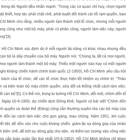
”, trong đó Người đều nhấn mạnh: “Trong các cơ quan chỉ huy, chọn người
 thiết, hợp tác phải chặt chẽ, phải tuyệt đối tránh cái lối lạm quyền, bao
 Chí Minh cho rằng, nhiều người làm thành một tổ chức, nhưng mỗi người
mạng cũng như một bộ máy, phải có phân công, người làm việc này, người
ọng”
[3]
.
, Hồ Chí Minh xác định dù ở mỗi người tài năng có khác nhau nhưng đều
 cán bộ là dây chuyền của bộ máy. Người nói: “Chúng ta, tất cả mọi người,
cả mọi người làm thành một bộ máy. Thiếu một người nào hay có một người
 nghị kháng chiến hành chính toàn quốc (2-1950), Hồ Chí Minh yêu cầu hội
bách của tổ chức, để các tổ chức thực hiện tốt nhiệm vụ chính trị: “Thảo
 và kiện toàn bộ máy chính quyền; sửa đổi và thống nhất cách làm việc;
đề cán bộ”
[5]
. Có thể nói, trong tư tưởng Hồ Chí Minh,
đổi mới, chỉnh đốn tổ
. Ngày 10-9-1950, dự chiến dịch Đông Khê, Người có bài viết “Chỉnh đốn
hính quyền và đoàn thể (Đảng) cũng cần thường xuyên rửa các bộ máy của
ỉnh đốn lại cách làm việc cho gọn gàng, mau chóng. Năm 1951, khi cuộc
t liệt, để dồn sức cho cuộc kháng chiến, giảm tải sự đóng góp của nhân
h biên chế, để bớt sự đóng góp cho dân, và thêm lực lượng vào công việc
cung cấp toàn quân lần thứ nhất (25-6-1952), Hồ Chí Minh không chỉ khen