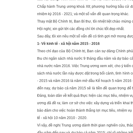
Chấp hành Trung ương khoá XII; phương hướng bầu cử đại
nhiệm kỳ 2016 - 2021; và một số vấn đề quan trọng khác.
Thay mặt Bộ Chính trị, Ban Bí thư, tôi nhiệt liệt chào mừ
Hội nghị; xin gửi tới các đồng chí lời chúc tốt đẹp nhất.
Sau đây, tôi xin nêu một số vấn đề có tính gợi mở mong đượ
1- Về kinh tế - xã hội năm 2015 - 2016
Theo chỉ đạo của Bộ Chính trị, Ban cán sự đảng Chính phủ đ
thu chi ngân sách nhà nước 9 tháng đầu năm và dự báo cả n
nhà nước năm 2016. Việc Trung ương xem xét, cho ý kiến chỉ
sách nhà nước lần này được đặt trong bối cảnh, tình hình
- 2015 và năm 2016 là năm mở đầu Kế hoạch 5 năm 2016 - 2
đến nay, dự báo cả năm 2015 sẽ là tiền đề quan trọng để t
Đảng, toàn dân về kết quả thực hiện các mục tiêu, nhiệm vụ 
ương đã đề ra; làm cơ sở cho việc xây dựng và triển khai th
bảo đảm cho việc hoàn thành thắng lợi mục tiêu, nhiệm vụ p
tế - xã hội 10 năm 2010 - 2020.
Vì vậy, đề nghị Trung ương dành thời gian nghiên cứu, thảo 
đầu năm đến nay và dự báo cả năm 2015; chỉ rõ những kết 