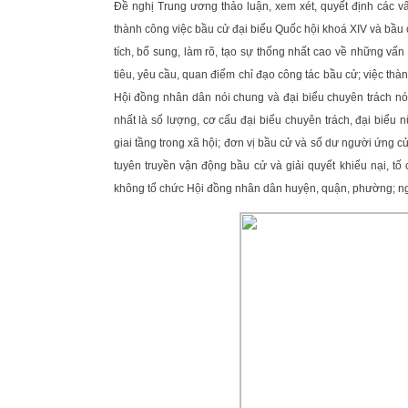
Đề nghị Trung ương thảo luận, xem xét, quyết định các vấ
thành công việc bầu cử đại biểu Quốc hội khoá XIV và bầu
tích, bổ sung, làm rõ, tạo sự thống nhất cao về những vấ
tiêu, yêu cầu, quan điểm chỉ đạo công tác bầu cử; việc thàn
Hội đồng nhân dân nói chung và đại biểu chuyên trách nói
nhất là số lượng, cơ cấu đại biểu chuyên trách, đại biểu n
giai tầng trong xã hội; đơn vị bầu cử và số dư người ứng c
tuyên truyền vận động bầu cử và giải quyết khiếu nại, tố
không tổ chức Hội đồng nhân dân huyện, quận, phường; ngà