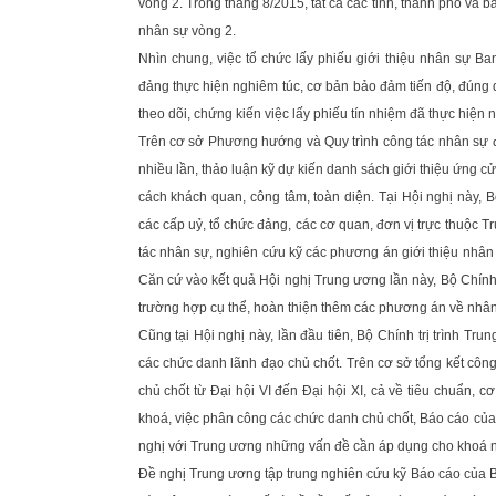
vòng 2. Trong tháng 8/2015, tất cả các tỉnh, thành phố và 
nhân sự vòng 2.
Nhìn chung, việc tổ chức lấy phiếu giới thiệu nhân sự 
đảng thực hiện nghiêm túc, cơ bản bảo đảm tiến độ, đúng 
theo dõi, chứng kiến việc lấy phiếu tín nhiệm đã thực hiện 
Trên cơ sở Phương hướng và Quy trình công tác nhân sự 
nhiều lần, thảo luận kỹ dự kiến danh sách giới thiệu ứng 
cách khách quan, công tâm, toàn diện. Tại Hội nghị này, B
các cấp uỷ, tổ chức đảng, các cơ quan, đơn vị trực thuộc
tác nhân sự, nghiên cứu kỹ các phương án giới thiệu nhân
Căn cứ vào kết quả Hội nghị Trung ương lần này, Bộ Chính t
trường hợp cụ thể, hoàn thiện thêm các phương án về nhân 
Cũng tại Hội nghị này, lần đầu tiên, Bộ Chính trị trình Tr
các chức danh lãnh đạo chủ chốt. Trên cơ sở tổng kết công
chủ chốt từ Đại hội VI đến Đại hội XI, cả về tiêu chuẩn, cơ
khoá, việc phân công các chức danh chủ chốt, Báo cáo của 
nghị với Trung ương những vấn đề cần áp dụng cho khoá n
Đề nghị Trung ương tập trung nghiên cứu kỹ Báo cáo của Bộ 