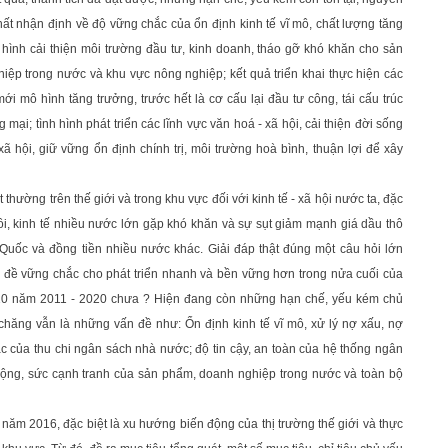
hất nhận định về độ vững chắc của ổn định kinh tế vĩ mô, chất lượng tăng
ình hình cải thiện môi trường đầu tư, kinh doanh, tháo gỡ khó khăn cho sản
hiệp trong nước và khu vực nông nghiệp; kết quả triển khai thực hiện các
ới mô hình tăng trưởng, trước hết là cơ cấu lại đầu tư công, tái cấu trúc
i; tình hình phát triển các lĩnh vực văn hoá - xã hội, cải thiện đời sống
ã hội, giữ vững ổn định chính trị, môi trường hoà bình, thuận lợi để xây
thường trên thế giới và trong khu vực đối với kinh tế - xã hội nước ta, đặc
 hồi, kinh tế nhiều nước lớn gặp khó khăn và sự sụt giảm mạnh giá dầu thô
Quốc và đồng tiền nhiều nước khác. Giải đáp thật đúng một câu hỏi lớn
ền đề vững chắc cho phát triển nhanh và bền vững hơn trong nửa cuối của
hội 10 năm 2011 - 2020 chưa ? Hiện đang còn những hạn chế, yếu kém chủ
chăng vẫn là những vấn đề như: Ổn định kinh tế vĩ mô, xử lý nợ xấu, nợ
 của thu chi ngân sách nhà nước; độ tin cậy, an toàn của hệ thống ngân
động, sức cạnh tranh của sản phẩm, doanh nghiệp trong nước và toàn bộ
năm 2016, đặc biệt là xu hướng biến động của thị trường thế giới và thực