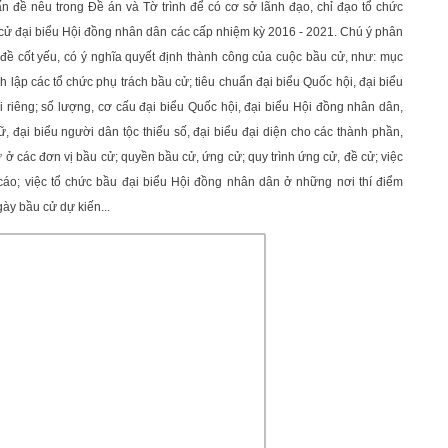
n đề nêu trong Đề án và Tờ trình để có cơ sở lãnh đạo, chỉ đạo tổ chức
 cử đại biểu Hội đồng nhân dân các cấp nhiệm kỳ 2016 - 2021. Chú ý phân
n đề cốt yếu, có ý nghĩa quyết định thành công của cuộc bầu cử, như: mục
h lập các tổ chức phụ trách bầu cử; tiêu chuẩn đại biểu Quốc hội, đại biểu
 riêng; số lượng, cơ cấu đại biểu Quốc hội, đại biểu Hội đồng nhân dân,
ữ, đại biểu người dân tộc thiểu số, đại biểu đại diện cho các thành phần,
ử ở các đơn vị bầu cử; quyền bầu cử, ứng cử; quy trình ứng cử, đề cử; việc
 cáo; việc tổ chức bầu đại biểu Hội đồng nhân dân ở những nơi thí điểm
y bầu cử dự kiến...