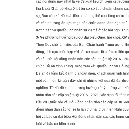
các nội dung này, nhất là về đề xuất tiêu chí xem xét trườn
thư khoá XI tái cử khoá XII; trên cơ sở tiêu chuẩn chung
sự, Báo cáo đã đề xuất tiêu chuẩn cụ thể của từng chức da
về các phương án lựa chọn các chức danh lãnh đạo chủ c
ương bàn và quyết định nhân sự cụ thể ở các hội nghị Trun
3- Về phương hướng bầu cử đại biểu Quốc hội khoá XIV v
Theo Quy chế làm việc của Ban Chấp hành Trung ương, thời
động, tích cực phối hợp với các cơ quan, tổ chức có liên
và bầu cử Hội đồng nhân dân các cấp nhiệm kỳ 2016 - 2021
chỉnh Đề án trình Trung ương xem xét, quyết định tại Hội ng
Đề án đã tổng kết, đánh giá toàn diện, khách quan tình hì
một số nhiệm kỳ gần đây, chỉ rõ những kết quả đã đạt đượ
nghiệm. Từ đó đề xuất phương hướng xử lý những vấn đề đ
nhân dân các cấp nhiệm kỳ 2016 - 2021; xác định rõ trách 
Bầu cử Quốc hội và Hội đồng nhân dân các cấp là sự kiện 
đồng nhân dân sắp tới sẽ là lần thứ hai thực hiện Nghị qu
hội và bầu cử đại biểu Hội đồng nhân dân các cấp trong c
luật về bầu cử hiện hành.