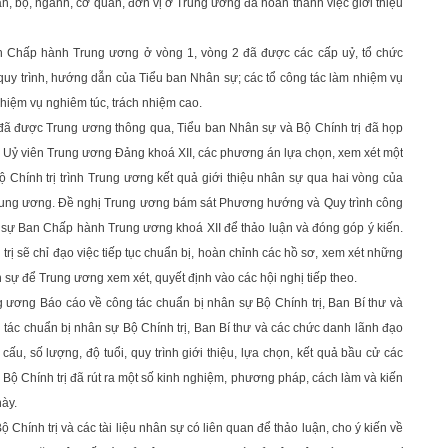
ban, bộ, ngành, cơ quan, đơn vị ở Trung ương đã hoàn thành việc giới thiệu
Ban Chấp hành Trung ương ở vòng 1, vòng 2 đã được các cấp uỷ, tổ chức
quy trình, hướng dẫn của Tiểu ban Nhân sự; các tổ công tác làm nhiệm vụ
nhiệm vụ nghiêm túc, trách nhiệm cao.
đã được Trung ương thông qua, Tiểu ban Nhân sự và Bộ Chính trị đã họp
cử Uỷ viên Trung ương Đảng khoá XII, các phương án lựa chọn, xem xét một
ộ Chính trị trình Trung ương kết quả giới thiệu nhân sự qua hai vòng của
 Trung ương. Đề nghị Trung ương bám sát Phương hướng và Quy trình công
 sự Ban Chấp hành Trung ương khoá XII để thảo luận và đóng góp ý kiến.
rị sẽ chỉ đạo việc tiếp tục chuẩn bị, hoàn chỉnh các hồ sơ, xem xét những
sự để Trung ương xem xét, quyết định vào các hội nghị tiếp theo.
ung ương Báo cáo về công tác chuẩn bị nhân sự Bộ Chính trị, Ban Bí thư và
 tác chuẩn bị nhân sự Bộ Chính trị, Ban Bí thư và các chức danh lãnh đạo
 cấu, số lượng, độ tuổi, quy trình giới thiệu, lựa chọn, kết quả bầu cử các
Bộ Chính trị đã rút ra một số kinh nghiệm, phương pháp, cách làm và kiến
ày.
Chính trị và các tài liệu nhân sự có liên quan để thảo luận, cho ý kiến về