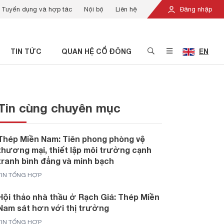
Tuyển dụng và hợp tác
Nội bộ
Liên hệ
Đăng nhập
TIN TỨC
QUAN HỆ CỔ ĐÔNG
EN
Tin cùng chuyên mục
Thép Miền Nam: Tiên phong phòng vệ
thương mại, thiết lập môi trường cạnh
tranh bình đẳng và minh bạch
TIN TỔNG HỢP
Hội thảo nhà thầu ở Rạch Giá: Thép Miền
Nam sát hơn với thị trường
TIN TỔNG HỢP