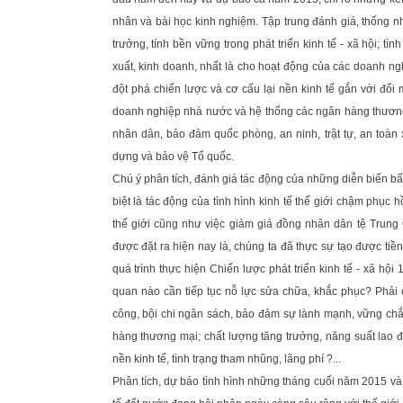
nhân và bài học kinh nghiệm. Tập trung đánh giá, thống n
trưởng, tính bền vững trong phát triển kinh tế - xã hội; t
xuất, kinh doanh, nhất là cho hoạt động của các doanh ng
đột phá chiến lược và cơ cấu lại nền kinh tế gắn với đổi m
doanh nghiệp nhà nước và hệ thống các ngân hàng thương mạ
nhân dân, bảo đảm quốc phòng, an ninh, trật tự, an toàn x
dựng và bảo vệ Tổ quốc.
Chú ý phân tích, đánh giá tác động của những diễn biến bất 
biệt là tác động của tình hình kinh tế thế giới chậm phục
thế giới cũng như việc giảm giá đồng nhân dân tệ Trung 
được đặt ra hiện nay là, chúng ta đã thực sự tạo được ti
quá trình thực hiện Chiến lược phát triển kinh tế - xã 
quan nào cần tiếp tục nỗ lực sửa chữa, khắc phục? Phải 
công, bội chi ngân sách, bảo đảm sự lành mạnh, vững chắc
hàng thương mại; chất lượng tăng trưởng, năng suất lao 
nền kinh tế, tình trạng tham nhũng, lãng phí ?...
Phân tích, dự báo tình hình những tháng cuối năm 2015 và 