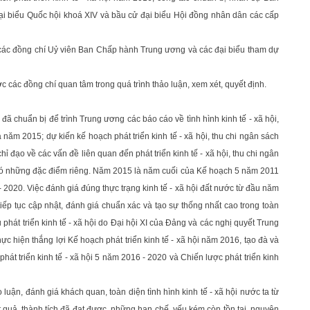
 biểu Quốc hội khoá XIV và bầu cử đại biểu Hội đồng nhân dân các cấp
ng các đồng chí Uỷ viên Ban Chấp hành Trung ương và các đại biểu tham dự
c các đồng chí quan tâm trong quá trình thảo luận, xem xét, quyết định.
ã chuẩn bị để trình Trung ương các báo cáo về tình hình kinh tế - xã hội,
ăm 2015; dự kiến kế hoạch phát triển kinh tế - xã hội, thu chi ngân sách
 đạo về các vấn đề liên quan đến phát triển kinh tế - xã hội, thu chi ngân
 có những đặc điểm riêng. Năm 2015 là năm cuối của Kế hoạch 5 năm 2011
020. Việc đánh giá đúng thực trạng kinh tế - xã hội đất nước từ đầu năm
iếp tục cập nhật, đánh giá chuẩn xác và tạo sự thống nhất cao trong toàn
phát triển kinh tế - xã hội do Đại hội XI của Đảng và các nghị quyết Trung
ực hiện thắng lợi Kế hoạch phát triển kinh tế - xã hội năm 2016, tạo đà và
hát triển kinh tế - xã hội 5 năm 2016 - 2020 và Chiến lược phát triển kinh
luận, đánh giá khách quan, toàn diện tình hình kinh tế - xã hội nước ta từ
quả, thành tích đã đạt được, những hạn chế, yếu kém còn tồn tại, nguyên