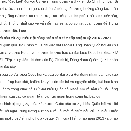
g hợp "đặc biệt" đối với Uỷ viên Trung ương và Uỷ viên Bộ Chính trị, Ban Bí
 của 4 chức danh lãnh đạo chủ chốt đã nêu tại Phương hướng công tác nhân
nh (Tổng Bí thư, Chủ tịch nước, Thủ tướng Chính phủ, Chủ tịch Quốc hội),
hốt. Thống nhất cao về vấn đề này sẽ là cơ sở rất quan trọng để Trung
g ương tiếp theo.
à bầu cử đại biểu Hội đồng nhân dân các cấp nhiệm kỳ 2016 - 2021
 gian qua, Bộ Chính trị đã chỉ đạo sát sao và Đảng đoàn Quốc hội đã chủ
 quan xây dựng Đề án về phương hướng bầu cử đại biểu Quốc hội khoá XIV
. Tiếp thu ý kiến chỉ đạo của Bộ Chính trị, Đảng đoàn Quốc hội đã hoàn
hị lần này.
nh bầu cử đại biểu Quốc hội và bầu cử đại biểu Hội đồng nhân dân các cấp
c, những hạn chế, khiếm khuyết còn tồn tại và nguyên nhân, bài học kinh
ặt ra trong cuộc bầu cử đại biểu Quốc hội khoá XIV và bầu cử Hội đồng
nhiệm của các cơ quan, tổ chức hữu quan trong công tác bầu cử.
chính trị trọng đại của đất nước. Cuộc bầu cử đại biểu Quốc hội và Hội
yết Hội nghị Trung ương 4 khoá X về đổi mới tổ chức bầu cử đại biểu Quốc
ùng một thời điểm, phù hợp với quy định của Hiến pháp năm 2013 và pháp