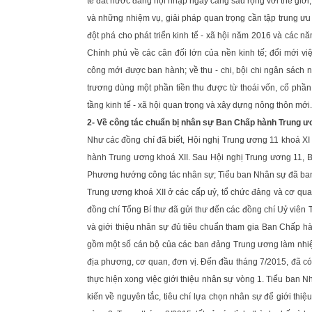
tế đất nước đang hội nhập ngày càng sâu rộng với thế giới, 
và những nhiệm vụ, giải pháp quan trọng cần tập trung ưu t
đột phá cho phát triển kinh tế - xã hội năm 2016 và các n
Chính phủ về các cân đối lớn của nền kinh tế; đổi mới v
công mới được ban hành; về thu - chi, bội chi ngân sách 
trương dùng một phần tiền thu được từ thoái vốn, cổ phầ
tầng kinh tế - xã hội quan trọng và xây dựng nông thôn mới.
2- Về công tác chuẩn bị nhân sự Ban Chấp hành Trung ư
Như các đồng chí đã biết, Hội nghị Trung ương 11 khoá 
hành Trung ương khoá XII. Sau Hội nghị Trung ương 11, Bộ C
Phương hướng công tác nhân sự; Tiểu ban Nhân sự đã ban
Trung ương khoá XII ở các cấp uỷ, tổ chức đảng và cơ quan
đồng chí Tổng Bí thư đã gửi thư đến các đồng chí Uỷ viên 
và giới thiệu nhân sự đủ tiêu chuẩn tham gia Ban Chấp hà
gồm một số cán bộ của các ban đảng Trung ương làm nhiệm 
địa phương, cơ quan, đơn vị. Đến đầu tháng 7/2015, đã có
thực hiện xong việc giới thiệu nhân sự vòng 1. Tiểu ban N
kiến về nguyên tắc, tiêu chí lựa chọn nhân sự để giới thiệ