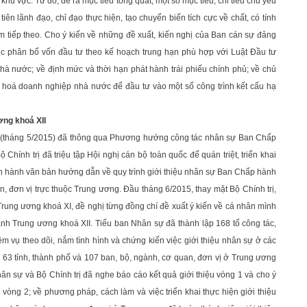
khu vực. Từ đó, đề ra mục tiêu tổng quát, một số mục tiêu, chỉ tiêu chủ yếu
iên lãnh đạo, chỉ đạo thực hiện, tạo chuyển biến tích cực về chất, có tính
ăm tiếp theo. Cho ý kiến về những đề xuất, kiến nghị của Ban cán sự đảng
iệc phân bổ vốn đầu tư theo kế hoạch trung hạn phù hợp với Luật Đầu tư
nhà nước; về định mức và thời hạn phát hành trái phiếu chính phủ; về chủ
n hoá doanh nghiệp nhà nước để đầu tư vào một số công trình kết cấu hạ
ơng khoá XII
XI (tháng 5/2015) đã thông qua Phương hướng công tác nhân sự Ban Chấp
hính trị đã triệu tập Hội nghị cán bộ toàn quốc để quán triệt, triển khai
 hành văn bản hướng dẫn về quy trình giới thiệu nhân sự Ban Chấp hành
, đơn vị trực thuộc Trung ương. Đầu tháng 6/2015, thay mặt Bộ Chính trị,
Trung ương khoá XI, đề nghị từng đồng chí đề xuất ý kiến về cá nhân mình
nh Trung ương khoá XII. Tiểu ban Nhân sự đã thành lập 168 tổ công tác,
vụ theo dõi, nắm tình hình và chứng kiến việc giới thiệu nhân sự ở các
 63 tỉnh, thành phố và 107 ban, bộ, ngành, cơ quan, đơn vị ở Trung ương
hân sự và Bộ Chính trị đã nghe báo cáo kết quả giới thiệu vòng 1 và cho ý
u vòng 2; về phương pháp, cách làm và việc triển khai thực hiện giới thiệu