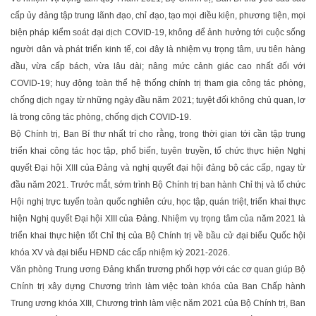
cấp ủy đảng tập trung lãnh đạo, chỉ đạo, tạo mọi điều kiện, phương tiện, mọi
biện pháp kiểm soát đại dịch COVID-19, không để ảnh hưởng tới cuộc sống
người dân và phát triển kinh tế, coi đây là nhiệm vụ trọng tâm, ưu tiên hàng
đầu, vừa cấp bách, vừa lâu dài; nâng mức cảnh giác cao nhất đối với
COVID-19; huy động toàn thể hệ thống chính trị tham gia công tác phòng,
chống dịch ngay từ những ngày đầu năm 2021; tuyệt đối không chủ quan, lơ
là trong công tác phòng, chống dịch COVID-19.
Bộ Chính trị, Ban Bí thư nhất trí cho rằng, trong thời gian tới cần tập trung
triển khai công tác học tập, phổ biến, tuyên truyền, tổ chức thực hiện Nghị
quyết Đại hội XIII của Đảng và nghị quyết đại hội đảng bộ các cấp, ngay từ
đầu năm 2021. Trước mắt, sớm trình Bộ Chính trị ban hành Chỉ thị và tổ chức
Hội nghị trực tuyến toàn quốc nghiên cứu, học tập, quán triệt, triển khai thực
hiện Nghị quyết Đại hội XIII của Đảng. Nhiệm vụ trọng tâm của năm 2021 là
triển khai thực hiện tốt Chỉ thị của Bộ Chính trị về bầu cử đại biểu Quốc hội
khóa XV và đại biểu HĐND các cấp nhiệm kỳ 2021-2026.
Văn phòng Trung ương Đảng khẩn trương phối hợp với các cơ quan giúp Bộ
Chính trị xây dựng Chương trình làm việc toàn khóa của Ban Chấp hành
Trung ương khóa XIII, Chương trình làm việc năm 2021 của Bộ Chính trị, Ban