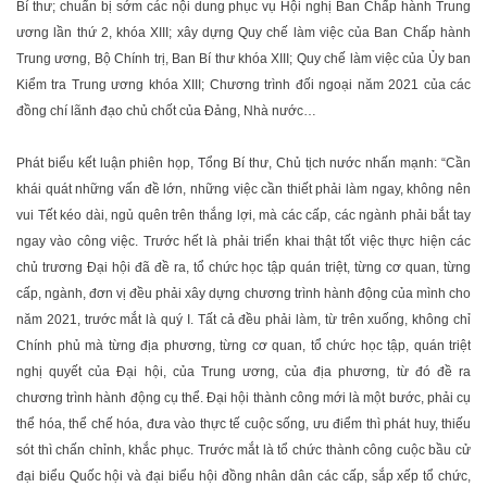
Bí thư; chuẩn bị sớm các nội dung phục vụ Hội nghị Ban Chấp hành Trung
ương lần thứ 2, khóa XIII; xây dựng Quy chế làm việc của Ban Chấp hành
Trung ương, Bộ Chính trị, Ban Bí thư khóa XIII; Quy chế làm việc của Ủy ban
Kiểm tra Trung ương khóa XIII; Chương trình đối ngoại năm 2021 của các
đồng chí lãnh đạo chủ chốt của Đảng, Nhà nước…
Phát biểu kết luận phiên họp, Tổng Bí thư, Chủ tịch nước nhấn mạnh: “Cần
khái quát những vấn đề lớn, những việc cần thiết phải làm ngay, không nên
vui Tết kéo dài, ngủ quên trên thắng lợi, mà các cấp, các ngành phải bắt tay
ngay vào công việc. Trước hết là phải triển khai thật tốt việc thực hiện các
chủ trương Đại hội đã đề ra, tổ chức học tập quán triệt, từng cơ quan, từng
cấp, ngành, đơn vị đều phải xây dựng chương trình hành động của mình cho
năm 2021, trước mắt là quý I. Tất cả đều phải làm, từ trên xuống, không chỉ
Chính phủ mà từng địa phương, từng cơ quan, tổ chức học tập, quán triệt
nghị quyết của Đại hội, của Trung ương, của địa phương, từ đó đề ra
chương trình hành động cụ thể. Đại hội thành công mới là một bước, phải cụ
thể hóa, thể chế hóa, đưa vào thực tế cuộc sống, ưu điểm thì phát huy, thiếu
sót thì chấn chỉnh, khắc phục. Trước mắt là tổ chức thành công cuộc bầu cử
đại biểu Quốc hội và đại biểu hội đồng nhân dân các cấp, sắp xếp tổ chức,