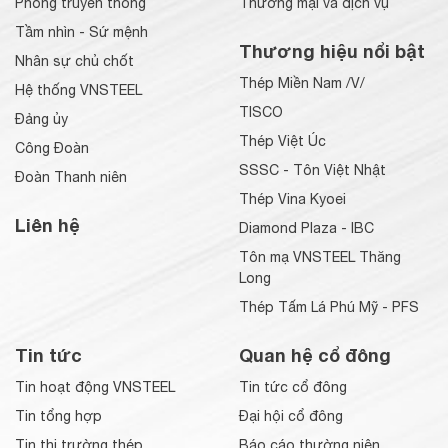
Phòng truyền thống
Thương mại và dịch vụ
Tầm nhìn - Sứ mệnh
Thương hiệu nổi bật
Nhân sự chủ chốt
Thép Miền Nam /V/
Hệ thống VNSTEEL
TISCO
Đảng ủy
Thép Việt Úc
Công Đoàn
SSSC - Tôn Việt Nhật
Đoàn Thanh niên
Thép Vina Kyoei
Liên hệ
Diamond Plaza - IBC
Tôn mạ VNSTEEL Thăng
Long
Thép Tấm Lá Phú Mỹ - PFS
Tin tức
Quan hệ cổ đông
Tin hoạt động VNSTEEL
Tin tức cổ đông
Tin tổng hợp
Đại hội cổ đông
Tin thị trường thép
Báo cáo thường niên