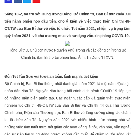
Sáng 18-2, tại trụ sở Trung ương Đảng, Bộ Chính trị, Ban Bí thư khóa XIII
tiến hành phiên họp đầu tiên, cho ý kiến về việc thực hiện Chỉ thị 48-
CT/TW của Ban Bí thư về việc tổ chức Tết năm 2021; nhiệm vụ trọng tâm
quý I năm 2021; về chủ trương mua và sử dụng vắc-xin phòng COVID-19.
Tổng Bí thư, Chủ tịch nước Nguyễn Phú Trọng và các đồng chí trong Bộ
Chính trị, Ban Bí thư tại phiên họp. Ảnh: Trí Dũng/TTXVN.
Đón Tết Tân Sửu vui tươi, an toàn, lành mạnh, tiết kiệm
Bộ Chính trị, Ban Bí thư thống nhất đánh giá, năm 2021 là một năm đặc biệt,
nhân dân đón Tết Nguyên đán trong bối cảnh dịch bệnh COVID-19 tiếp tục
có những diễn biến phức tạp. Các ngành, các cấp đã quán triệt, thực hiện
nghiêm túc Chỉ thị 48-CT/TW của Ban Bí thư và Chỉ thị 44 của Thủ tướng
Chính phủ, Điện của Thường trực Ban Bí thư về tăng cường công tác chăm
lo, tổ chức đón Tết Nguyên đán 2021 với nhiều hình thức phong phú và
những việc làm thiết thực, tiết giảm các hoạt động lễ hội, văn hóa, văn nghệ,
các sự kiện tập trung đông người không cần thiết, để chăm lo đời sống vật