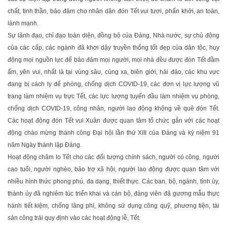
chất, tinh thần, bảo đảm cho nhân dân đón Tết vui tươi, phấn khởi, an toàn,
lành mạnh.
Sự lãnh đạo, chỉ đạo toàn diện, đồng bộ của Đảng, Nhà nước, sự chủ động
của các cấp, các ngành đã khơi dậy truyền thống tốt đẹp của dân tộc, huy
động mọi nguồn lực để bảo đảm mọi người, mọi nhà đều được đón Tết đầm
ấm, yên vui, nhất là tại vùng sâu, cùng xa, biên giới, hải đảo, các khu vực
đang bị cách ly để phòng, chống dịch COVID-19, các đơn vị lực lượng vũ
trang làm nhiệm vụ trực Tết, các lực lượng tuyến đầu làm nhiệm vụ phòng,
chống dịch COVID-19, công nhân, người lao động không về quê đón Tết.
Các hoạt động đón Tết vui Xuân được quan tâm tổ chức gắn với các hoạt
động chào mừng thành công Đại hội lần thứ XIII của Đảng và kỷ niệm 91
năm Ngày thành lập Đảng.
Hoạt động chăm lo Tết cho các đối tượng chính sách, người có công, người
cao tuổi, người nghèo, bảo trợ xã hội, người lao động được quan tâm với
nhiều hình thức phong phú, đa dạng, thiết thực. Các ban, bộ, ngành, tỉnh ủy,
thành ủy đã nghiêm túc triển khai và cán bộ, đảng viên đã gương mẫu thực
hành tiết kiệm, chống lãng phí, không sử dụng công quỹ, phương tiện, tài
sản công trái quy định vào các hoạt động lễ, Tết.