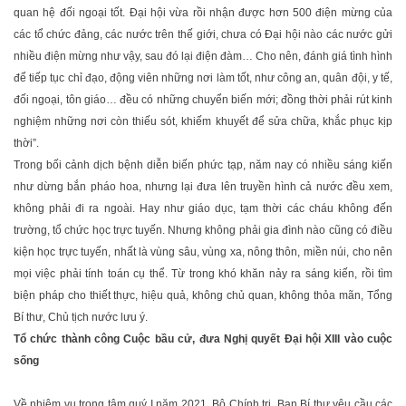
quan hệ đối ngoại tốt. Đại hội vừa rồi nhận được hơn 500 điện mừng của
các tổ chức đảng, các nước trên thế giới, chưa có Đại hội nào các nước gửi
nhiều điện mừng như vậy, sau đó lại điện đàm… Cho nên, đánh giá tình hình
để tiếp tục chỉ đạo, động viên những nơi làm tốt, như công an, quân đội, y tế,
đối ngoại, tôn giáo… đều có những chuyển biến mới; đồng thời phải rút kinh
nghiệm những nơi còn thiếu sót, khiếm khuyết để sửa chữa, khắc phục kịp
thời”.
Trong bối cảnh dịch bệnh diễn biến phức tạp, năm nay có nhiều sáng kiến
như dừng bắn pháo hoa, nhưng lại đưa lên truyền hình cả nước đều xem,
không phải đi ra ngoài. Hay như giáo dục, tạm thời các cháu không đến
trường, tổ chức học trực tuyến. Nhưng không phải gia đình nào cũng có điều
kiện học trực tuyến, nhất là vùng sâu, vùng xa, nông thôn, miền núi, cho nên
mọi việc phải tính toán cụ thể. Từ trong khó khăn nảy ra sáng kiến, rồi tìm
biện pháp cho thiết thực, hiệu quả, không chủ quan, không thỏa mãn, Tổng
Bí thư, Chủ tịch nước lưu ý.
Tổ chức thành công Cuộc bầu cử, đưa Nghị quyết Đại hội XIII vào cuộc
sống
Về nhiệm vụ trọng tâm quý I năm 2021, Bộ Chính trị, Ban Bí thư yêu cầu các