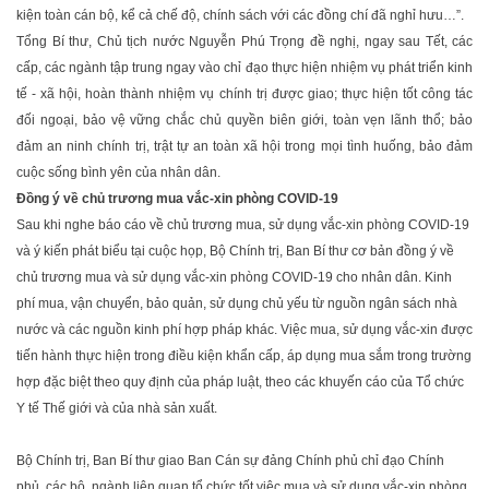
kiện toàn cán bộ, kể cả chế độ, chính sách với các đồng chí đã nghỉ hưu…”.
Tổng Bí thư, Chủ tịch nước Nguyễn Phú Trọng đề nghị, ngay sau Tết, các
cấp, các ngành tập trung ngay vào chỉ đạo thực hiện nhiệm vụ phát triển kinh
tế - xã hội, hoàn thành nhiệm vụ chính trị được giao; thực hiện tốt công tác
đối ngoại, bảo vệ vững chắc chủ quyền biên giới, toàn vẹn lãnh thổ; bảo
đảm an ninh chính trị, trật tự an toàn xã hội trong mọi tình huống, bảo đảm
cuộc sống bình yên của nhân dân.
Đồng ý về chủ trương mua vắc-xin phòng COVID-19
Sau khi nghe báo cáo về chủ trương mua, sử dụng vắc-xin phòng COVID-19
và ý kiến phát biểu tại cuộc họp, Bộ Chính trị, Ban Bí thư cơ bản đồng ý về
chủ trương mua và sử dụng vắc-xin phòng COVID-19 cho nhân dân. Kinh
phí mua, vận chuyển, bảo quản, sử dụng chủ yếu từ nguồn ngân sách nhà
nước và các nguồn kinh phí hợp pháp khác. Việc mua, sử dụng vắc-xin được
tiến hành thực hiện trong điều kiện khẩn cấp, áp dụng mua sắm trong trường
hợp đặc biệt theo quy định của pháp luật, theo các khuyến cáo của Tổ chức
Y tế Thế giới và của nhà sản xuất.
Bộ Chính trị, Ban Bí thư giao Ban Cán sự đảng Chính phủ chỉ đạo Chính
phủ, các bộ, ngành liên quan tổ chức tốt việc mua và sử dụng vắc-xin phòng