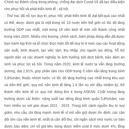
Chính sự thành công trong phòng, chống đại dịch Covid-19 đã tạo điều kiện
cho phục hồi và phát triển kinh tế - xã hội.
- Thứ hai,
đã nỗ lực duy trì, phục hồi, phát triển kinh tế đạt kết quả cao nhất
có thể; được đánh giá là một trong số 10 nước trên thế giới có tốc độ tăng
trưởng GDP cao nhất; một trong 16 nền kinh tế mới nổi thành công nhất
trong năm 2020. Nhiều chủ trương, chính sách, biện pháp đúng đắn đã được
ban hành kịp thời và tổ chức thực hiện tốt để duy trì ở mức cao các hoạt động
sản xuất, kinh doanh, tạo việc làm, thu nhập cho người lao động, hỗ trợ
người dân và các doanh nghiệp bị ảnh hưởng bởi dịch bệnh, bảo đảm an
sinh và phúc lợi xã hội. Trong năm 2020, kinh tế nước ta vẫn tăng trưởng
dương, đạt 2,91%, góp phần làm cho GDP trong 5 năm vẫn tăng trung bình
5,9%/năm, thuộc nhóm nước có tốc độ tăng trưởng cao nhất trong khu vực
và trên thế giới; quy mô nền kinh tế tăng 1,4 lần so với đầu nhiệm kỳ, trở
thành nền kinh tế có quy mô đứng thứ 4 trong ASEAN. Chất lượng tăng
trưởng được cải thiện; năng suất lao động tăng bình quân 5,8%/năm, cao
hơn nhiều so với giai đoạn 2011 - 2015. Trong bối cảnh nguồn thu bị suy
giảm, nhu cầu chi tăng mạnh, kinh tế vĩ mô vẫn giữ được ổn định; các cân
đối lớn của nền kinh tế, nhất là cân đối thu, chi ngân sách nhà nước cơ bản
được bảo đảm; chỉ số giá tiêu dùng được kiểm soát ở mức dưới 4%; tổng