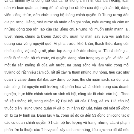
và cả nhiệm kỳ là công lao của cả hệ thống chính trị, của toàn Ðảng, toàn
dân và toàn quân ta, trong đó có công lao rất lớn của đội ngũ cán bộ, đảng
viên, công chức, viên chức trong hệ thống chính quyền từ Trung ương đến
địa phương. Ðảng, Nhà nước và nhân dân ghi nhận, biểu dương và cảm ơn
những đóng góp lớn lao của các đồng chí. Nhưng, tôi muốn nhấn mạnh lại,
tuyệt nhiên, chúng ta không được chủ quan, tự mãn, say sưa với ánh hào
quang của vòng nguyệt quế. Vì phía trước, khó khăn, thách thức đang còn
nhiều; công việc nặng nề, phức tạp đang chờ đón chúng ta. Tất cả chúng ta,
nhất là các cán bộ có chức, có quyền, đang nắm trong tay quyền và tiền, và
một tài sản khổng lồ của đất nước, lại đang sống và làm việc trong môi
trường có rất nhiều cám dỗ, rất dễ xảy ra tham nhũng, hư hỏng, tiêu cực như
quản lý và sử dụng đất đai; xây dựng cơ bản, thu chi ngân sách, sử dụng tài
sản công, tài nguyên môi trường; cổ phần hóa và tài chính trong các doanh
nghiệp, thực hiện chính sách an sinh xã hội, công tác tổ chức cán bộ... Theo
số liệu thống kê, trong nhiệm kỳ Ðại hội XII của Ðảng, đã có 113 cán bộ
thuộc diện Trung ương quản lý đã bị thi hành kỷ luật, thậm chí một số đồng
chí bị xử lý hình sự. Ðáng lưu ý là, trong số đó có đến 53 đồng chí công tác ở
các cơ quan chính quyền, 31 cán bộ lực lượng vũ trang nhưng các vi phạm
phần lớn là thuộc các lĩnh vực dễ xảy ra tham nhũng, tiêu cực như tôi đã nêu