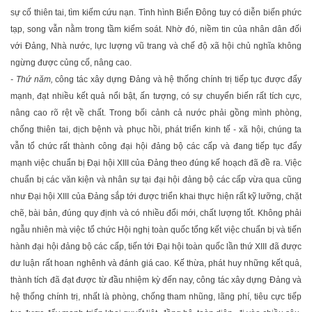
sự cố thiên tai, tìm kiếm cứu nạn. Tình hình Biển Ðông tuy có diễn biến phức
tạp, song vẫn nằm trong tầm kiểm soát. Nhờ đó, niềm tin của nhân dân đối
với Ðảng, Nhà nước, lực lượng vũ trang và chế độ xã hội chủ nghĩa không
ngừng được củng cố, nâng cao.
- Thứ năm,
công tác xây dựng Ðảng và hệ thống chính trị tiếp tục được đẩy
mạnh, đạt nhiều kết quả nổi bật, ấn tượng, có sự chuyển biến rất tích cực,
nâng cao rõ rệt về chất. Trong bối cảnh cả nước phải gồng mình phòng,
chống thiên tai, dịch bệnh và phục hồi, phát triển kinh tế - xã hội, chúng ta
vẫn tổ chức rất thành công đại hội đảng bộ các cấp và đang tiếp tục đẩy
mạnh việc chuẩn bị Ðại hội XIII của Ðảng theo đúng kế hoạch đã đề ra. Việc
chuẩn bị các văn kiện và nhân sự tại đại hội đảng bộ các cấp vừa qua cũng
như Ðại hội XIII của Ðảng sắp tới được triển khai thực hiện rất kỹ lưỡng, chặt
chẽ, bài bản, đúng quy định và có nhiều đổi mới, chất lượng tốt. Không phải
ngẫu nhiên mà việc tổ chức Hội nghị toàn quốc tổng kết việc chuẩn bị và tiến
hành đại hội đảng bộ các cấp, tiến tới Ðại hội toàn quốc lần thứ XIII đã được
dư luận rất hoan nghênh và đánh giá cao. Kế thừa, phát huy những kết quả,
thành tích đã đạt được từ đầu nhiệm kỳ đến nay, công tác xây dựng Ðảng và
hệ thống chính trị, nhất là phòng, chống tham nhũng, lãng phí, tiêu cực tiếp