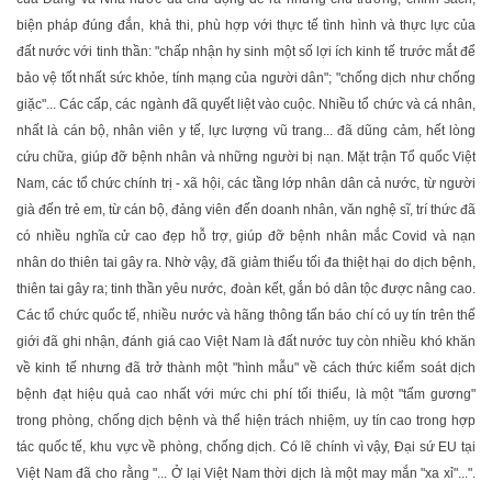
biện pháp đúng đắn, khả thi, phù hợp với thực tế tình hình và thực lực của
đất nước với tinh thần: "chấp nhận hy sinh một số lợi ích kinh tế trước mắt để
bảo vệ tốt nhất sức khỏe, tính mạng của người dân"; "chống dịch như chống
giặc"... Các cấp, các ngành đã quyết liệt vào cuộc. Nhiều tổ chức và cá nhân,
nhất là cán bộ, nhân viên y tế, lực lượng vũ trang... đã dũng cảm, hết lòng
cứu chữa, giúp đỡ bệnh nhân và những người bị nạn. Mặt trận Tổ quốc Việt
Nam, các tổ chức chính trị - xã hội, các tầng lớp nhân dân cả nước, từ người
già đến trẻ em, từ cán bộ, đảng viên đến doanh nhân, văn nghệ sĩ, trí thức đã
có nhiều nghĩa cử cao đẹp hỗ trợ, giúp đỡ bệnh nhân mắc Covid và nạn
nhân do thiên tai gây ra. Nhờ vậy, đã giảm thiểu tối đa thiệt hại do dịch bệnh,
thiên tai gây ra; tinh thần yêu nước, đoàn kết, gắn bó dân tộc được nâng cao.
Các tổ chức quốc tế, nhiều nước và hãng thông tấn báo chí có uy tín trên thế
giới đã ghi nhận, đánh giá cao Việt Nam là đất nước tuy còn nhiều khó khăn
về kinh tế nhưng đã trở thành một "hình mẫu" về cách thức kiểm soát dịch
bệnh đạt hiệu quả cao nhất với mức chi phí tối thiểu, là một "tấm gương"
trong phòng, chống dịch bệnh và thể hiện trách nhiệm, uy tín cao trong hợp
tác quốc tế, khu vực về phòng, chống dịch. Có lẽ chính vì vậy, Ðại sứ EU tại
Việt Nam đã cho rằng "... Ở lại Việt Nam thời dịch là một may mắn "xa xỉ"...".