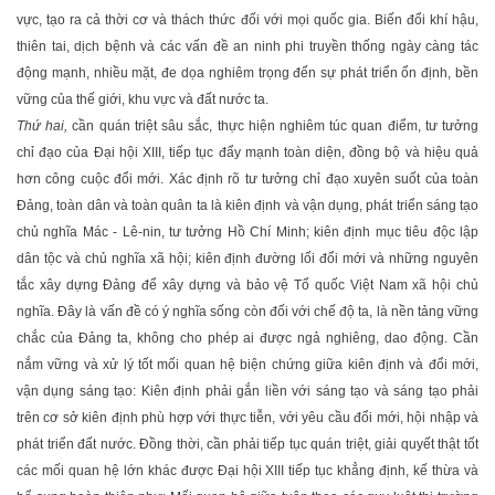
vực, tạo ra cả thời cơ và thách thức đối với mọi quốc gia. Biến đổi khí hậu,
thiên tai, dịch bệnh và các vấn đề an ninh phi truyền thống ngày càng tác
động mạnh, nhiều mặt, đe dọa nghiêm trọng đến sự phát triển ổn định, bền
vững của thế giới, khu vực và đất nước ta.
Thứ hai,
cần quán triệt sâu sắc, thực hiện nghiêm túc quan điểm, tư tưởng
chỉ đạo của Ðại hội XIII, tiếp tục đẩy mạnh toàn diện, đồng bộ và hiệu quả
hơn công cuộc đổi mới. Xác định rõ tư tưởng chỉ đạo xuyên suốt của toàn
Ðảng, toàn dân và toàn quân ta là kiên định và vận dụng, phát triển sáng tạo
chủ nghĩa Mác - Lê-nin, tư tưởng Hồ Chí Minh; kiên định mục tiêu độc lập
dân tộc và chủ nghĩa xã hội; kiên định đường lối đổi mới và những nguyên
tắc xây dựng Ðảng để xây dựng và bảo vệ Tổ quốc Việt Nam xã hội chủ
nghĩa. Ðây là vấn đề có ý nghĩa sống còn đối với chế độ ta, là nền tảng vững
chắc của Ðảng ta, không cho phép ai được ngả nghiêng, dao động. Cần
nắm vững và xử lý tốt mối quan hệ biện chứng giữa kiên định và đổi mới,
vận dụng sáng tạo: Kiên định phải gắn liền với sáng tạo và sáng tạo phải
trên cơ sở kiên định phù hợp với thực tiễn, với yêu cầu đổi mới, hội nhập và
phát triển đất nước. Ðồng thời, cần phải tiếp tục quán triệt, giải quyết thật tốt
các mối quan hệ lớn khác được Ðại hội XIII tiếp tục khẳng định, kế thừa và