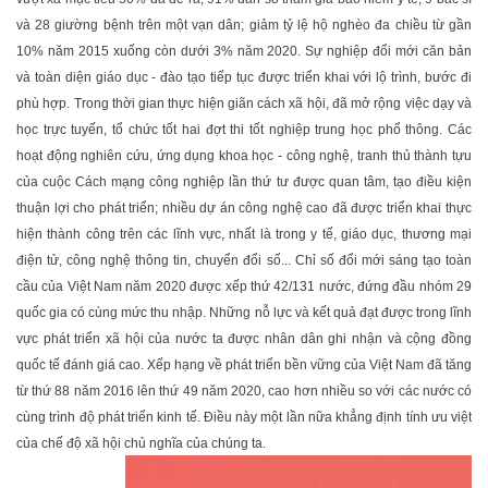
và 28 giường bệnh trên một vạn dân; giảm tỷ lệ hộ nghèo đa chiều từ gần
10% năm 2015 xuống còn dưới 3% năm 2020. Sự nghiệp đổi mới căn bản
và toàn diện giáo dục - đào tạo tiếp tục được triển khai với lộ trình, bước đi
phù hợp. Trong thời gian thực hiện giãn cách xã hội, đã mở rộng việc dạy và
học trực tuyến, tổ chức tốt hai đợt thi tốt nghiệp trung học phổ thông. Các
hoạt động nghiên cứu, ứng dụng khoa học - công nghệ, tranh thủ thành tựu
của cuộc Cách mạng công nghiệp lần thứ tư được quan tâm, tạo điều kiện
thuận lợi cho phát triển; nhiều dự án công nghệ cao đã được triển khai thực
hiện thành công trên các lĩnh vực, nhất là trong y tế, giáo dục, thương mại
điện tử, công nghệ thông tin, chuyển đổi số... Chỉ số đổi mới sáng tạo toàn
cầu của Việt Nam năm 2020 được xếp thứ 42/131 nước, đứng đầu nhóm 29
quốc gia có cùng mức thu nhập. Những nỗ lực và kết quả đạt được trong lĩnh
vực phát triển xã hội của nước ta được nhân dân ghi nhận và cộng đồng
quốc tế đánh giá cao. Xếp hạng về phát triển bền vững của Việt Nam đã tăng
từ thứ 88 năm 2016 lên thứ 49 năm 2020, cao hơn nhiều so với các nước có
cùng trình độ phát triển kinh tế. Ðiều này một lần nữa khẳng định tính ưu việt
của chế độ xã hội chủ nghĩa của chúng ta.