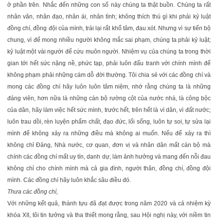
ở phần trên. Nhắc đến những con số này chúng ta thật buồn. Chúng ta rất
nhân văn, nhân đạo, nhân ái, nhân tình; không thích thú gì khi phải kỷ luật
đồng chí, đồng đội của mình, trái lại rất khổ tâm, đau xót. Nhưng vì sự tiến bộ
chung, vì để mong nhiều người không mắc sai phạm, chúng ta phải kỷ luật;
kỷ luật một vài người để cứu muôn người. Nhiệm vụ của chúng ta trong thời
gian tới hết sức nặng nề, phức tạp, phải luôn đấu tranh với chính mình để
không phạm phải những cám dỗ đời thường. Tôi chia sẻ với các đồng chí và
mong các đồng chí hãy luôn luôn tâm niệm, nhớ rằng chúng ta là những
đảng viên, hơn nữa là những cán bộ rường cột của nước nhà, là công bộc
của dân, hãy làm việc hết sức mình, trước hết, trên hết là vì dân, vì đất nước;
luôn trau dồi, rèn luyện phẩm chất, đạo đức, lối sống, luôn tự soi, tự sửa lại
mình để không xảy ra những điều mà không ai muốn. Nếu để xảy ra thì
không chỉ Ðảng, Nhà nước, cơ quan, đơn vị và nhân dân mất cán bộ mà
chính các đồng chí mất uy tín, danh dự, làm ảnh hưởng và mang đến nỗi đau
không chỉ cho chính mình mà cả gia đình, người thân, đồng chí, đồng đội
mình. Các đồng chí hãy luôn khắc sâu điều đó.
Thưa các đồng chí,
Với những kết quả, thành tựu đã đạt được trong năm 2020 và cả nhiệm kỳ
khóa XII, tôi tin tưởng và tha thiết mong rằng, sau Hội nghị này, với niềm tin