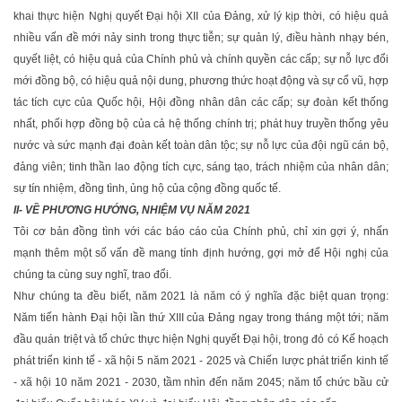
khai thực hiện Nghị quyết Ðại hội XII của Ðảng, xử lý kịp thời, có hiệu quả
nhiều vấn đề mới nảy sinh trong thực tiễn; sự quản lý, điều hành nhạy bén,
quyết liệt, có hiệu quả của Chính phủ và chính quyền các cấp; sự nỗ lực đổi
mới đồng bộ, có hiệu quả nội dung, phương thức hoạt động và sự cổ vũ, hợp
tác tích cực của Quốc hội, Hội đồng nhân dân các cấp; sự đoàn kết thống
nhất, phối hợp đồng bộ của cả hệ thống chính trị; phát huy truyền thống yêu
nước và sức mạnh đại đoàn kết toàn dân tộc; sự nỗ lực của đội ngũ cán bộ,
đảng viên; tinh thần lao động tích cực, sáng tạo, trách nhiệm của nhân dân;
sự tín nhiệm, đồng tình, ủng hộ của cộng đồng quốc tế.
II- VỀ PHƯƠNG HƯỚNG, NHIỆM VỤ NĂM 2021
Tôi cơ bản đồng tình với các báo cáo của Chính phủ, chỉ xin gợi ý, nhấn
mạnh thêm một số vấn đề mang tính định hướng, gợi mở để Hội nghị của
chúng ta cùng suy nghĩ, trao đổi.
Như chúng ta đều biết, năm 2021 là năm có ý nghĩa đặc biệt quan trọng:
Năm tiến hành Ðại hội lần thứ XIII của Ðảng ngay trong tháng một tới; năm
đầu quán triệt và tổ chức thực hiện Nghị quyết Ðại hội, trong đó có Kế hoạch
phát triển kinh tế - xã hội 5 năm 2021 - 2025 và Chiến lược phát triển kinh tế
- xã hội 10 năm 2021 - 2030, tầm nhìn đến năm 2045; năm tổ chức bầu cử