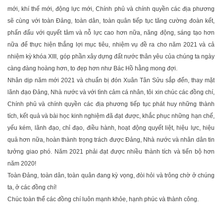
mới, khí thế mới, động lực mới, Chính phủ và chính quyền các địa phương
sẽ cùng với toàn Ðảng, toàn dân, toàn quân tiếp tục tăng cường đoàn kết,
phấn đấu với quyết tâm và nỗ lực cao hơn nữa, năng động, sáng tạo hơn
nữa để thực hiện thắng lợi mục tiêu, nhiệm vụ đề ra cho năm 2021 và cả
nhiệm kỳ khóa XIII, góp phần xây dựng đất nước thân yêu của chúng ta ngày
càng đàng hoàng hơn, to đẹp hơn như Bác Hồ hằng mong đợi.
Nhân dịp năm mới 2021 và chuẩn bị đón Xuân Tân Sửu sắp đến, thay mặt
lãnh đạo Ðảng, Nhà nước và với tình cảm cá nhân, tôi xin chúc các đồng chí,
Chính phủ và chính quyền các địa phương tiếp tục phát huy những thành
tích, kết quả và bài học kinh nghiệm đã đạt được, khắc phục những hạn chế,
yếu kém, lãnh đạo, chỉ đạo, điều hành, hoạt động quyết liệt, hiệu lực, hiệu
quả hơn nữa, hoàn thành trọng trách được Ðảng, Nhà nước và nhân dân tin
tưởng giao phó. Năm 2021 phải đạt được nhiều thành tích và tiến bộ hơn
năm 2020!
Toàn Ðảng, toàn dân, toàn quân đang kỳ vọng, đòi hỏi và trông chờ ở chúng
ta, ở các đồng chí!
Chúc toàn thể các đồng chí luôn mạnh khỏe, hạnh phúc và thành công.