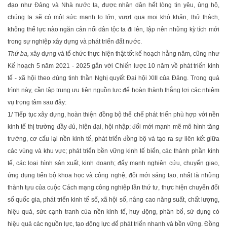
đạo như Ðảng và Nhà nước ta, được nhân dân hết lòng tin yêu, ủng hộ,
chúng ta sẽ có một sức mạnh to lớn, vượt qua mọi khó khăn, thử thách,
không thế lực nào ngăn cản nổi dân tộc ta đi lên, lập nên những kỳ tích mới
trong sự nghiệp xây dựng và phát triển đất nước.
Thứ ba,
xây dựng và tổ chức thực hiện thật tốt kế hoạch hằng năm, cũng như
Kế hoạch 5 năm 2021 - 2025 gắn với Chiến lược 10 năm về phát triển kinh
tế - xã hội theo đúng tinh thần Nghị quyết Ðại hội XIII của Ðảng. Trong quá
trình này, cần tập trung ưu tiên nguồn lực để hoàn thành thắng lợi các nhiệm
vụ trọng tâm sau đây:
1/ Tiếp tục xây dựng, hoàn thiện đồng bộ thể chế phát triển phù hợp với nền
kinh tế thị trường đầy đủ, hiện đại, hội nhập; đổi mới mạnh mẽ mô hình tăng
trưởng, cơ cấu lại nền kinh tế, phát triển đồng bộ và tạo ra sự liên kết giữa
các vùng và khu vực; phát triển bền vững kinh tế biển, các thành phần kinh
tế, các loại hình sản xuất, kinh doanh; đẩy mạnh nghiên cứu, chuyển giao,
ứng dụng tiến bộ khoa học và công nghệ, đổi mới sáng tạo, nhất là những
thành tựu của cuộc Cách mạng công nghiệp lần thứ tư, thực hiện chuyển đổi
số quốc gia, phát triển kinh tế số, xã hội số, nâng cao năng suất, chất lượng,
hiệu quả, sức cạnh tranh của nền kinh tế, huy động, phân bổ, sử dụng có
hiệu quả các nguồn lực, tạo động lực để phát triển nhanh và bền vững. Ðồng