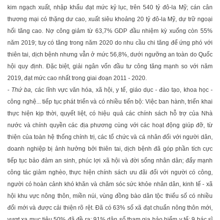
kim ngạch xuất, nhập khẩu đạt mức kỷ lục, trên 540 tỷ đô-la Mỹ; cán cân
thương mại có thặng dư cao, xuất siêu khoảng 20 tỷ đô-la Mỹ, dự trữ ngoại
hối tăng cao. Nợ công giảm từ 63,7% GDP đầu nhiệm kỳ xuống còn 55%
năm 2019; tuy có tăng trong năm 2020 do nhu cầu chi tăng để ứng phó với
thiên tai, dịch bệnh nhưng vẫn ở mức 56,8%, dưới ngưỡng an toàn do Quốc
hội quy định. Ðặc biệt, giải ngân vốn đầu tư công tăng mạnh so với năm
2019, đạt mức cao nhất trong giai đoạn 2011 - 2020.
- Thứ ba,
các lĩnh vực văn hóa, xã hội, y tế, giáo dục - đào tạo, khoa học -
công nghệ... tiếp tục phát triển và có nhiều tiến bộ: Việc ban hành, triển khai
thực hiện kịp thời, quyết liệt, có hiệu quả các chính sách hỗ trợ của Nhà
nước và chính quyền các địa phương cùng với các hoạt động giúp đỡ, từ
thiện của toàn hệ thống chính trị, các tổ chức và cá nhân đối với người dân,
doanh nghiệp bị ảnh hưởng bởi thiên tai, dịch bệnh đã góp phần tích cực
tiếp tục bảo đảm an sinh, phúc lợi xã hội và đời sống nhân dân; đẩy mạnh
công tác giảm nghèo, thực hiện chính sách ưu đãi đối với người có công,
người có hoàn cảnh khó khăn và chăm sóc sức khỏe nhân dân, kinh tế - xã
hội khu vực nông thôn, miền núi, vùng đồng bào dân tộc thiểu số có nhiều
đổi mới và được cải thiện rõ rệt. Ðã có 63% số xã đạt chuẩn nông thôn mới,
vượt xa mục tiêu 50% đã đề ra; 91% dân số tham gia bảo hiểm y tế; 9 bác sĩ