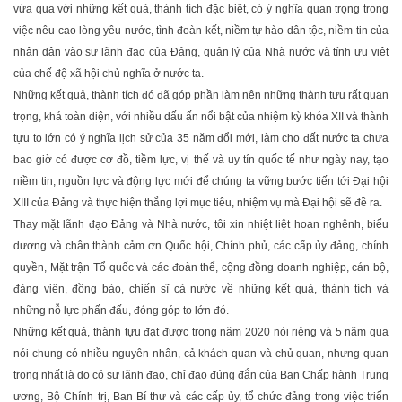
vừa qua với những kết quả, thành tích đặc biệt, có ý nghĩa quan trọng trong
việc nêu cao lòng yêu nước, tình đoàn kết, niềm tự hào dân tộc, niềm tin của
nhân dân vào sự lãnh đạo của Ðảng, quản lý của Nhà nước và tính ưu việt
của chế độ xã hội chủ nghĩa ở nước ta.
Những kết quả, thành tích đó đã góp phần làm nên những thành tựu rất quan
trọng, khá toàn diện, với nhiều dấu ấn nổi bật của nhiệm kỳ khóa XII và thành
tựu to lớn có ý nghĩa lịch sử của 35 năm đổi mới, làm cho đất nước ta chưa
bao giờ có được cơ đồ, tiềm lực, vị thế và uy tín quốc tế như ngày nay, tạo
niềm tin, nguồn lực và động lực mới để chúng ta vững bước tiến tới Ðại hội
XIII của Ðảng và thực hiện thắng lợi mục tiêu, nhiệm vụ mà Ðại hội sẽ đề ra.
Thay mặt lãnh đạo Ðảng và Nhà nước, tôi xin nhiệt liệt hoan nghênh, biểu
dương và chân thành cảm ơn Quốc hội, Chính phủ, các cấp ủy đảng, chính
quyền, Mặt trận Tổ quốc và các đoàn thể, cộng đồng doanh nghiệp, cán bộ,
đảng viên, đồng bào, chiến sĩ cả nước về những kết quả, thành tích và
những nỗ lực phấn đấu, đóng góp to lớn đó.
Những kết quả, thành tựu đạt được trong năm 2020 nói riêng và 5 năm qua
nói chung có nhiều nguyên nhân, cả khách quan và chủ quan, nhưng quan
trọng nhất là do có sự lãnh đạo, chỉ đạo đúng đắn của Ban Chấp hành Trung
ương, Bộ Chính trị, Ban Bí thư và các cấp ủy, tổ chức đảng trong việc triển