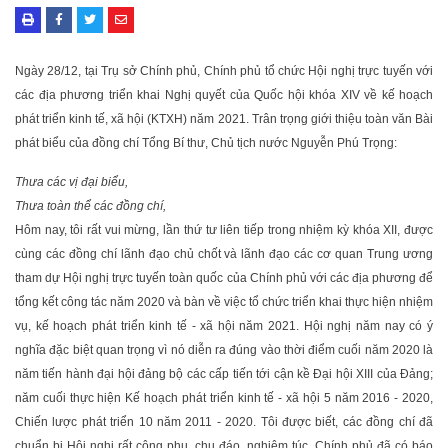
Ngày 28/12, tại Trụ sở Chính phủ, Chính phủ tổ chức Hội nghị trực tuyến với
các địa phương triển khai Nghị quyết của Quốc hội khóa XIV về kế hoạch
phát triển kinh tế, xã hội (KTXH) năm 2021. Trân trọng giới thiệu toàn văn Bài
phát biểu của đồng chí Tổng Bí thư, Chủ tịch nước Nguyễn Phú Trọng:
Thưa các vị đại biểu,
Thưa toàn thể các đồng chí,
Hôm nay, tôi rất vui mừng, lần thứ tư liên tiếp trong nhiệm kỳ khóa XII, được
cùng các đồng chí lãnh đạo chủ chốt và lãnh đạo các cơ quan Trung ương
tham dự Hội nghị trực tuyến toàn quốc của Chính phủ với các địa phương để
tổng kết công tác năm 2020 và bàn về việc tổ chức triển khai thực hiện nhiệm
vụ, kế hoạch phát triển kinh tế - xã hội năm 2021. Hội nghị năm nay có ý
nghĩa đặc biệt quan trọng vì nó diễn ra đúng vào thời điểm cuối năm 2020 là
năm tiến hành đại hội đảng bộ các cấp tiến tới cận kề Ðại hội XIII của Ðảng;
năm cuối thực hiện Kế hoạch phát triển kinh tế - xã hội 5 năm 2016 - 2020,
Chiến lược phát triển 10 năm 2011 - 2020. Tôi được biết, các đồng chí đã
chuẩn bị Hội nghị rất công phu, chu đáo, nghiêm túc. Chính phủ đã có báo