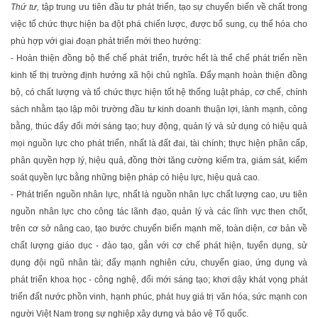
Thứ tư,
tập trung ưu tiên đầu tư phát triển, tạo sự chuyển biến về chất trong
việc tổ chức thực hiện ba đột phá chiến lược, được bổ sung, cụ thể hóa cho
phù hợp với giai đoạn phát triển mới theo hướng:
- Hoàn thiện đồng bộ thể chế phát triển, trước hết là thể chế phát triển nền
kinh tế thị trường định hướng xã hội chủ nghĩa. Ðẩy mạnh hoàn thiện đồng
bộ, có chất lượng và tổ chức thực hiện tốt hệ thống luật pháp, cơ chế, chính
sách nhằm tạo lập môi trường đầu tư kinh doanh thuận lợi, lành mạnh, công
bằng, thúc đẩy đổi mới sáng tạo; huy động, quản lý và sử dụng có hiệu quả
mọi nguồn lực cho phát triển, nhất là đất đai, tài chính; thực hiện phân cấp,
phân quyền hợp lý, hiệu quả, đồng thời tăng cường kiểm tra, giám sát, kiểm
soát quyền lực bằng những biện pháp có hiệu lực, hiệu quả cao.
- Phát triển nguồn nhân lực, nhất là nguồn nhân lực chất lượng cao, ưu tiên
nguồn nhân lực cho công tác lãnh đạo, quản lý và các lĩnh vực then chốt,
trên cơ sở nâng cao, tạo bước chuyển biến mạnh mẽ, toàn diện, cơ bản về
chất lượng giáo dục - đào tạo, gắn với cơ chế phát hiện, tuyển dụng, sử
dụng đội ngũ nhân tài; đẩy mạnh nghiên cứu, chuyển giao, ứng dụng và
phát triển khoa học - công nghệ, đổi mới sáng tạo; khơi dậy khát vọng phát
triển đất nước phồn vinh, hạnh phúc, phát huy giá trị văn hóa, sức mạnh con
người Việt Nam trong sự nghiệp xây dựng và bảo vệ Tổ quốc.