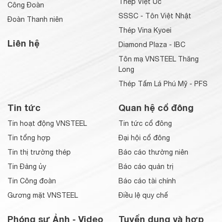
Thép Việt Úc
Công Đoàn
SSSC - Tôn Việt Nhật
Đoàn Thanh niên
Thép Vina Kyoei
Liên hệ
Diamond Plaza - IBC
Tôn mạ VNSTEEL Thăng
Long
Thép Tấm Lá Phú Mỹ - PFS
Tin tức
Quan hệ cổ đông
Tin hoạt động VNSTEEL
Tin tức cổ đông
Tin tổng hợp
Đại hội cổ đông
Tin thị trường thép
Báo cáo thường niên
Tin Đảng ủy
Báo cáo quản trị
Tin Công đoàn
Báo cáo tài chính
Gương mặt VNSTEEL
Điều lệ quy chế
Phóng sự Ảnh - Video
Tuyển dụng và hợp