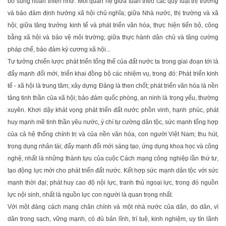
bổ sung hoàn thiện như: Mối quan hệ giữa tuân theo các quy luật thị trường
và bảo đảm định hướng xã hội chủ nghĩa; giữa Nhà nước, thị trường và xã
hội; giữa tăng trưởng kinh tế và phát triển văn hóa, thực hiện tiến bộ, công
bằng xã hội và bảo vệ môi trường; giữa thực hành dân chủ và tăng cường
pháp chế, bảo đảm kỷ cương xã hội...
Tư tưởng chiến lược phát triển tổng thể của đất nước ta trong giai đoạn tới là
đẩy mạnh đổi mới, triển khai đồng bộ các nhiệm vụ, trong đó: Phát triển kinh
tế - xã hội là trung tâm; xây dựng Ðảng là then chốt; phát triển văn hóa là nền
tảng tinh thần của xã hội; bảo đảm quốc phòng, an ninh là trọng yếu, thường
xuyên. Khơi dậy khát vọng phát triển đất nước phồn vinh, hạnh phúc, phát
huy mạnh mẽ tinh thần yêu nước, ý chí tự cường dân tộc, sức mạnh tổng hợp
của cả hệ thống chính trị và của nền văn hóa, con người Việt Nam; thu hút,
trọng dụng nhân tài; đẩy mạnh đổi mới sáng tạo, ứng dụng khoa học và công
nghệ, nhất là những thành tựu của cuộc Cách mạng công nghiệp lần thứ tư,
tạo động lực mới cho phát triển đất nước. Kết hợp sức mạnh dân tộc với sức
mạnh thời đại; phát huy cao độ nội lực, tranh thủ ngoại lực, trong đó nguồn
lực nội sinh, nhất là nguồn lực con người là quan trọng nhất.
Với một đảng cách mạng chân chính và một nhà nước của dân, do dân, vì
dân trong sạch, vững mạnh, có đủ bản lĩnh, trí tuệ, kinh nghiệm, uy tín lãnh