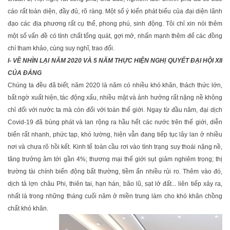
cáo rất toàn diện, đầy đủ, rõ ràng. Một số ý kiến phát biểu của đại diện lãnh
đạo các địa phương rất cụ thể, phong phú, sinh động. Tôi chỉ xin nói thêm
một số vấn đề có tính chất tổng quát, gợi mở, nhấn mạnh thêm để các đồng
chí tham khảo, cùng suy nghĩ, trao đổi.
I- VỀ NHÌN LẠI NĂM 2020 VÀ 5 NĂM THỰC HIỆN NGHỊ QUYẾT ÐẠI HỘI XII
CỦA ÐẢNG
Chúng ta đều đã biết, năm 2020 là năm có nhiều khó khăn, thách thức lớn,
bất ngờ xuất hiện, tác động xấu, nhiều mặt và ảnh hưởng rất nặng nề không
chỉ đối với nước ta mà còn đối với toàn thế giới. Ngay từ đầu năm, đại dịch
Covid-19 đã bùng phát và lan rộng ra hầu hết các nước trên thế giới, diễn
biến rất nhanh, phức tạp, khó lường, hiện vẫn đang tiếp tục lây lan ở nhiều
nơi và chưa rõ hồi kết. Kinh tế toàn cầu rơi vào tình trạng suy thoái nặng nề,
tăng trưởng âm tới gần 4%; thương mại thế giới sụt giảm nghiêm trọng; thị
trường tài chính biến động bất thường, tiềm ẩn nhiều rủi ro. Thêm vào đó,
dịch tả lợn châu Phi, thiên tai, hạn hán, bão lũ, sạt lở đất... liên tiếp xảy ra,
nhất là trong những tháng cuối năm ở miền trung làm cho khó khăn chồng
chất khó khăn.