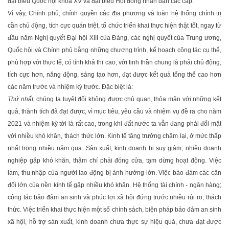
đại biểu Quốc hội khóa XV và đại biểu Hội đồng nhân dân các cấp.
Vì vậy, Chính phủ, chính quyền các địa phương và toàn hệ thống chính trị
cần chủ động, tích cực quán triệt, tổ chức triển khai thực hiện thật tốt, ngay từ
đầu năm Nghị quyết Ðại hội XIII của Ðảng, các nghị quyết của Trung ương,
Quốc hội và Chính phủ bằng những chương trình, kế hoạch công tác cụ thể,
phù hợp với thực tế, có tính khả thi cao, với tinh thần chung là phải chủ động,
tích cực hơn, năng động, sáng tạo hơn, đạt được kết quả tổng thể cao hơn
các năm trước và nhiệm kỳ trước. Ðặc biệt là:
Thứ nhất,
chúng ta tuyệt đối không được chủ quan, thỏa mãn với những kết
quả, thành tích đã đạt được, vì mục tiêu, yêu cầu và nhiệm vụ đề ra cho năm
2021 và nhiệm kỳ tới là rất cao, trong khi đất nước ta vẫn đang phải đối mặt
với nhiều khó khăn, thách thức lớn. Kinh tế tăng trưởng chậm lại, ở mức thấp
nhất trong nhiều năm qua. Sản xuất, kinh doanh bị suy giảm; nhiều doanh
nghiệp gặp khó khăn, thậm chí phải đóng cửa, tạm dừng hoạt động. Việc
làm, thu nhập của người lao động bị ảnh hưởng lớn. Việc bảo đảm các cân
đối lớn của nền kinh tế gặp nhiều khó khăn. Hệ thống tài chính - ngân hàng;
công tác bảo đảm an sinh và phúc lợi xã hội đứng trước nhiều rủi ro, thách
thức. Việc triển khai thực hiện một số chính sách, biện pháp bảo đảm an sinh
xã hội, hỗ trợ sản xuất, kinh doanh chưa thực sự hiệu quả, chưa đạt được