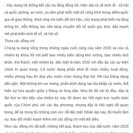
- Xây dựng hệ thống kết cấu hạ tầng đồng bộ, hiện đại cả về kinh tế - xã hội
và quốc phòng, an ninh, ưu tiên phát triển một số công trình trọng điểm quốc
gia về giao thông, thích ứng với biến đổi khí hậu, chú trọng phát triển hạ tầng
thông tin, viễn thông, tạo nền tảng chuyển đổi số quốc gia, thúc đẩy mạnh
mẽ phát triển kinh tế số, xã hội số.
Thưa các đồng chí,
Chúng ta đang sống trong những ngày cuối cùng của năm 2020 và của cả
nhiệm kỳ khóa XII với biết bao nhiêu biến động khó lường, bao nhiêu khó
khăn, thử thách; một nhiệm kỳ, đặc biệt là năm 2020 với đầy ắp các sự kiện
chính trị quan trọng. Cả nước đang phấn khởi tổ chức nhiều hoạt động,
nhiều phong trào thi đua yêu nước chào mừng Ðại hội XIII của Ðảng đang
đến gần. Một không khí vui mừng, phấn khởi đang lan tỏa khắp cả nước, thể
hiện sự hòa quyện giữa ý Ðảng và lòng dân. Như tôi đã nói từ đầu, đây là
lần thứ tư liên tiếp của nhiệm kỳ này, tôi được dự Hội nghị trực tuyến toàn
quốc của Chính phủ với các địa phương, nhưng đây là Hội nghị rất quan
trọng, để lại trong tôi những cảm xúc rất đặc biệt. Nhân dịp này, tôi muốn tâm
sự, trao đổi nhấn mạnh thêm với các đồng chí một đôi điều.
Như các đồng chí đã biết, những kết quả, thành tựu của đất nước năm 2020