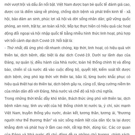
mới vượt trội và dấu ấn nổi bật. Việt Nam được bạn bè quốc tế đánh giá cao,
được coi là điểm sáng về phòng, chống dịch bệnh và phát triển kinh tế - xã
hội, bảo đảm an sinh, phúc lợi xã hội và đời sống nhân dân; giữ vững quốc
phòng, an ninh, trật tự, an toàn xã hội; tiếp tục thực hiện có hiệu quả các hoạt
động đối ngoại và hội nhập quốc tế bằng nhiều hình thức linh hoạt, phù hợp
với bối cảnh đại dịch Covid-19. Nổi bật là:
- Thứ nhất,
đã ứng phó rất nhanh chóng, kịp thời, linh hoạt, có hiệu quả với
thiên tai, dịch bệnh, đặc biệt là đại dịch Covid-19. Dưới sự lãnh đạo của
Ðảng, sự quản lý, điều hành của Nhà nước, toàn hệ thống chính trị và đồng
bào, chiến sĩ cả nước đã vào cuộc đồng bộ, quyết liệt, kiểm soát tốt được
dịch bệnh, ứng phó kịp thời với thiên tai, bão lũ, từng bước khắc phục có
hiệu quả thiệt hại do thiên tai, dịch bệnh gây ra, củng cố, tăng cường niềm tin
của nhân dân đối với Ðảng, Nhà nước và chế độ xã hội chủ nghĩa.
Trong những thời khắc đầy khó khăn, thách thức ứng phó với thiên tai, dịch
bệnh năm nay, tính ưu việt của hệ thống chính trị nước ta, ý chí, sức mạnh
Việt Nam, truyền thống yêu nước, đoàn kết, tương thân, tương ái, "thương
người như thể thương thân" và sức sống mãnh liệt của dân tộc ta lại được
khẳng định và phát huy ở tầm cao mới, rất kịp thời, đúng lúc. Các cơ quan
của Ðảng và Nhà nước đã chủ động đề ra những chủ trương, chính sách,