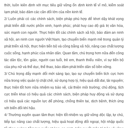
thời, luôn kiên định với mục tiêu giữ vững ổn định kinh tế vĩ mô, kiểm soát
lạm phát, bảo đảm các cân đối lớn của nền kinh tế.
2/ Luôn phải có các chính sách, biện pháp phù hợp để khơi dậy khát vọng
phát triển đất nước phồn vinh, hạnh phúc; phát huy cao độ giá trị văn hóa,
sức mạnh con người. Thực hiện tốt các chính sách xã hội, bảo đảm an ninh
xã hội, an ninh con người Việt Nam, tạo chuyển biến mạnh mẽ trong quản lý
phát triển xã hội, thực hiện tiến bộ và công bằng xã hội, nâng cao chất lượng
cuộc sống, hạnh phúc của nhân dân. Quan tâm, chú trọng hơn nữa đến công
tác dân tộc, tôn giáo, người cao tuổi, trẻ em, thanh thiếu niên, vì sự tiến bộ
của phụ nữ và thể dục, thể thao, bảo đảm phát triển dân số bền vững.
3/ Chú trọng đẩy mạnh đổi mới sáng tạo, tạo sự chuyển biến tích cực hơn
nữa trong việc quản lý chặt chẽ, sử dụng hợp lý, hiệu quả đất đai, tài nguyên;
thực hiện tốt hơn nữa nhiệm vụ bảo vệ, cải thiện môi trường; chủ động, tích
cực triển khai có hiệu quả các chính sách, biện pháp huy động và sử dụng
có hiệu quả các nguồn lực để phòng, chống thiên tai, dịch bệnh, thích ứng
với biến đổi khí hậu.
4/ Thường xuyên quan tâm thực hiện tốt nhiệm vụ giữ vững độc lập, tự chủ,
tiếp tục nâng cao chất lượng, hiệu quả hoạt động đối ngoại, hội nhập quốc