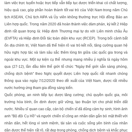
làm việc trực tuyến hoặc trực tiếp vẫn tiếp tục được triển khai có chất lượng,
hiệu quả cao, góp phần hoàn thành tốt vai trò của Việt Nam trong năm Chủ
tịch ASEAN, Chủ tịch AIPA và Ủy viên không thường trực Hội đồng Bảo an
Liên hợp quốc. Trong năm 2020 đã hoàn thành việc đàm phán, ký kết 2 Hiệp
định rất quan trọng là: Hiệp định Thương mại tự do với Liên minh châu Âu
(EVFTA) và Hiệp định Ðối tác toàn diện khu vực (RCEP). Trong bối cảnh bất
ổn địa chính trị, Việt Nam đã thể hiện rõ vai trò kết nối, tăng cường quan hệ
hữu nghị hợp tác và làm sâu sắc thêm lòng tin giữa các quốc gia trong và
ngoài khu vực. Một sự kiện cụ thể nhưng mang nhiều ý nghĩa là ngày hôm
qua (27-12), lần đầu tiên thế giới tổ chức "Ngày thế giới sẵn sàng phòng,
chống dịch bệnh" theo Nghị quyết được Liên hợp quốc rất nhanh chóng
thông qua vào ngày 7/12/2020 theo đề xuất của Việt Nam, được rất nhiều
nước hưởng ứng tham gia đồng sáng kiến.
Quốc phòng, an ninh tiếp tục được tăng cường; chủ quyền quốc gia, môi
trường hòa bình, ổn định được giữ vững, tạo thuận lợi cho phát triển đất
nước. Nhiều sĩ quan cao cấp, cán bộ chiến sĩ đã dũng cảm hy sinh; hình ảnh
anh "Bộ đội Cụ Hồ" và người chiến sĩ công an nhân dân gắn bó mật thiết với
nhân dân, hết lòng vì sinh mệnh, tài sản và cuộc sống yên bình của nhân
dân được thể hiện rất rõ, rất đẹp trong phòng, chống dịch bệnh và khắc phục