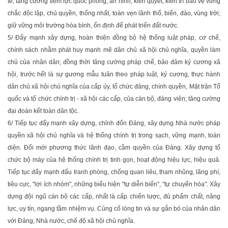
tế; tăng cường tiềm lực quốc phòng, an ninh, kiên quyết, kiên trì bảo vệ vững
chắc độc lập, chủ quyền, thống nhất, toàn vẹn lãnh thổ, biển, đảo, vùng trời;
giữ vững môi trường hòa bình, ổn định để phát triển đất nước.
5/ Ðẩy mạnh xây dựng, hoàn thiện đồng bộ hệ thống luật pháp, cơ chế,
chính sách nhằm phát huy mạnh mẽ dân chủ xã hội chủ nghĩa, quyền làm
chủ của nhân dân; đồng thời tăng cường pháp chế, bảo đảm kỷ cương xã
hội, trước hết là sự gương mẫu tuân theo pháp luật, kỷ cương, thực hành
dân chủ xã hội chủ nghĩa của cấp ủy, tổ chức đảng, chính quyền, Mặt trận Tổ
quốc và tổ chức chính trị - xã hội các cấp, của cán bộ, đảng viên; tăng cường
đại đoàn kết toàn dân tộc.
6/ Tiếp tục đẩy mạnh xây dựng, chỉnh đốn Ðảng, xây dựng Nhà nước pháp
quyền xã hội chủ nghĩa và hệ thống chính trị trong sạch, vững mạnh, toàn
diện. Ðổi mới phương thức lãnh đạo, cầm quyền của Ðảng. Xây dựng tổ
chức bộ máy của hệ thống chính trị tinh gọn, hoạt động hiệu lực, hiệu quả.
Tiếp tục đẩy mạnh đấu tranh phòng, chống quan liêu, tham nhũng, lãng phí,
tiêu cực, "lợi ích nhóm", những biểu hiện "tự diễn biến", "tự chuyển hóa". Xây
dựng đội ngũ cán bộ các cấp, nhất là cấp chiến lược, đủ phẩm chất, năng
lực, uy tín, ngang tầm nhiệm vụ. Củng cố lòng tin và sự gắn bó của nhân dân
với Ðảng, Nhà nước, chế độ xã hội chủ nghĩa.