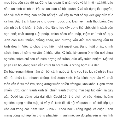
mục tiêu, yêu cầu đề ra. Công tác quản lý nhà nước về kinh tế - xã hội, bảo
đảm an ninh chính trị, trật tự, an toàn xã hội, quản lý và sử dụng tài nguyên,
bảo vệ môi trường còn nhiều bất cập, để xảy ra một số vụ việc gây bức xúc
xã hội. Ðấu tranh bảo vệ chủ quyền quốc gia, toàn vẹn lãnh thổ, biển, đảo
còn nhiều khó khăn, thách thức. Năng lực xây dựng thể chế, chính sách còn
hạn chế; chất lượng luật pháp, chính sách còn thấp, thậm chí một số quy
định còn mâu thuẫn, chồng chéo, ảnh hưởng xấu đến môi trường đầu tư
kinh doanh. Việc tổ chức thực hiện nghị quyết của Ðảng, luật pháp, chính
sách, thực thi công vụ vẫn là khâu yếu. Kỷ luật, kỷ cương ở nhiều nơi chưa
nghiêm, thậm chí còn có hiện tượng né tránh, đùn đẩy trách nhiệm. Một bộ
phận cán bộ, đảng viên vẫn chưa tự coi mình là "công bộc" của dân.
Dự báo trong những năm tới, bối cảnh quốc tế, khu vực tiếp tục có nhiều thay
đổi rất phức tạp, nhanh chóng, khó đoán định. Hòa bình, hợp tác và phát
triển vẫn là xu thế lớn, song đứng trước nhiều trở ngại, khó khăn. Cạnh tranh
chiến lược, cạnh tranh kinh tế, chiến tranh thương mại tiếp tục diễn ra gay
gắt. Dưới tác động của đại dịch Covid-19, thế giới rơi vào khủng hoảng
nghiêm trọng nhiều mặt, cả về y tế, kinh tế, xã hội và quản trị, có thể tiếp tục
kéo dài trong các năm 2021 - 2022. Khoa học - công nghệ và cuộc Cách
mạng công nghiệp lần thứ tư phát triển mạnh mẽ, tạo đột phá trên nhiều lĩnh