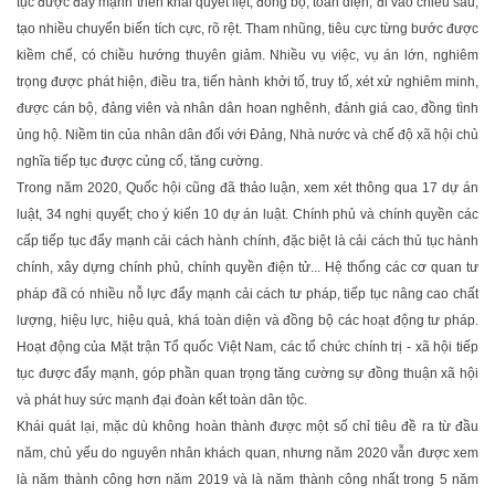
tục được đẩy mạnh triển khai quyết liệt, đồng bộ, toàn diện, đi vào chiều sâu,
tạo nhiều chuyển biến tích cực, rõ rệt. Tham nhũng, tiêu cực từng bước được
kiềm chế, có chiều hướng thuyên giảm. Nhiều vụ việc, vụ án lớn, nghiêm
trọng được phát hiện, điều tra, tiến hành khởi tố, truy tố, xét xử nghiêm minh,
được cán bộ, đảng viên và nhân dân hoan nghênh, đánh giá cao, đồng tình
ủng hộ. Niềm tin của nhân dân đối với Ðảng, Nhà nước và chế độ xã hội chủ
nghĩa tiếp tục được củng cố, tăng cường.
Trong năm 2020, Quốc hội cũng đã thảo luận, xem xét thông qua 17 dự án
luật, 34 nghị quyết; cho ý kiến 10 dự án luật. Chính phủ và chính quyền các
cấp tiếp tục đẩy mạnh cải cách hành chính, đặc biệt là cải cách thủ tục hành
chính, xây dựng chính phủ, chính quyền điện tử... Hệ thống các cơ quan tư
pháp đã có nhiều nỗ lực đẩy mạnh cải cách tư pháp, tiếp tục nâng cao chất
lượng, hiệu lực, hiệu quả, khá toàn diện và đồng bộ các hoạt động tư pháp.
Hoạt động của Mặt trận Tổ quốc Việt Nam, các tổ chức chính trị - xã hội tiếp
tục được đẩy mạnh, góp phần quan trọng tăng cường sự đồng thuận xã hội
và phát huy sức mạnh đại đoàn kết toàn dân tộc.
Khái quát lại, mặc dù không hoàn thành được một số chỉ tiêu đề ra từ đầu
năm, chủ yếu do nguyên nhân khách quan, nhưng năm 2020 vẫn được xem
là năm thành công hơn năm 2019 và là năm thành công nhất trong 5 năm