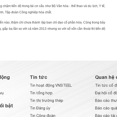
chậm tiến độ trong tái cơ cấu như Bộ Văn hóa - thể thao và du lịch, Y tế,
inh, Tập đoàn Công nghiệp hóa chất.
triển nào, thậm chí chưa thành lập ban chỉ đạo cổ phần hóa. Cũng trong bảy
, gấp ba lần so với cả năm 2013 nhưng so với số vốn cần thoái thì tiến độ
động
Tin tức
Quan hệ 
Tin hoạt động VNSTEEL
Tin tức cổ 
vụ
Tin tổng hợp
Đại hội cổ đ
Tin thị trường thép
Báo cáo thư
ổi bật
Tin Đảng ủy
Báo cáo quản
Tin Công đoàn
Báo cáo tài 