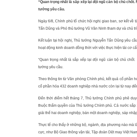
“Quan trọng nhất là sắp xếp lại đội ngũ cán bộ chủ chốt
tướng yêu cầu.
Ngày 6/8, Chính phủ tổ chức hội nghị giao ban, sơ kết v
Tấn Dũng và Phó thủ tướng Vũ Văn Ninh tham dự và chủ trì 
Kết luận tại hội nghị, Thủ tướng Nguyễn Tấn Dũng yêu cầ
hoạt động kinh doanh đồng thời với việc thực hiện tái cơ c
“Quan trọng nhất là sắp xếp lại đội ngũ cán bộ chủ chốt.
tướng yêu cầu.
Theo thông tin từ Văn phòng Chính phủ, kết quả cổ phần h
cổ phần hóa 432 doanh nghiệp nhà nước còn lại từ nay đến
Đến thời điểm hết tháng 7, Thủ tướng Chính phủ phê duyệ
thuộc thẩm quyền của Thủ tướng Chính phủ. Cả nước sắp 
giải thể hai doanh nghiệp, bán một doanh nghiệp, sáp nhậ
Thực tế cho thấy ở những bộ, ngành, địa phương nào mà lãnh
cực, như Bộ Giao thông vận tải, Tập đoàn Dệt may Việt Na