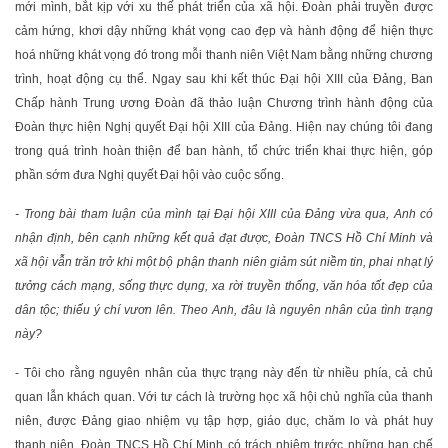
mới mình, bắt kịp với xu thế phát triển của xã hội. Đoàn phải truyền được
cảm hứng, khơi dậy những khát vọng cao đẹp và hành động để hiện thực
hoá những khát vọng đó trong mỗi thanh niên Việt Nam bằng những chương
trình, hoạt động cụ thể. Ngay sau khi kết thúc Đại hội XIII của Đảng, Ban
Chấp hành Trung ương Đoàn đã thảo luận Chương trình hành động của
Đoàn thực hiện Nghị quyết Đại hội XIII của Đảng. Hiện nay chúng tôi đang
trong quá trình hoàn thiện để ban hành, tổ chức triển khai thực hiện, góp
phần sớm đưa Nghị quyết Đại hội vào cuộc sống.
- Trong bài tham luận của mình tại Đại hội XIII của Đảng vừa qua, Anh có
nhận định, bên cạnh những kết quả đạt được, Đoàn TNCS Hồ Chí Minh và
xã hội vẫn trăn trở khi một bộ phận thanh niên giảm sút niềm tin, phai nhạt lý
tưởng cách mạng, sống thực dụng, xa rời truyền thống, văn hóa tốt đẹp của
dân tộc; thiếu ý chí vươn lên. Theo Anh, đâu là nguyên nhân của tình trạng
này?
- Tôi cho rằng nguyên nhân của thực trạng này đến từ nhiều phía, cả chủ
quan lẫn khách quan. Với tư cách là trường học xã hội chủ nghĩa của thanh
niên, được Đảng giao nhiệm vụ tập hợp, giáo dục, chăm lo và phát huy
thanh niên, Đoàn TNCS Hồ Chí Minh có trách nhiệm trước những hạn chế