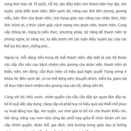
xung kích bảo vệ Tổ quốc, hỗ trợ, tạo điều kiện cho thanh niên học tập, rèn
luyện, phát triển toàn diện. Bên cạnh đó, nâng cao tính tiên phong, gương
mẫu, bản lĩnh của đoàn viên; chú trọng giáo dục nâng cao nhận thức, bản
lĩnh chính trị, ý thức cảnh giác cách mạng cho đoàn viên, thanh niên. Cung
cấp thông tin, trang bị kiến thức, phương pháp, kỹ năng để thanh niên tự
phòng ngừa, tự sàng lọc, tự đấu tranh với các luận điệu xuyên tạc của các
thế lực thù địch, chống phá…
Ngoài ra, mỗi đảng viên trong độ tuổi thanh niên, đặc biệt là cán bộ Đoàn
các cấp cần nêu cao trách nhiệm nêu gương cho đoàn viên, thanh niên và
thiếu niên, nhi đồng; cần thực hiện có hiệu quả Nghị quyết Trung ương 4
Khóa XII. Bên cạnh đó, có cơ chế động viên, khuyến khích, kiểm tra, giám sát
về thực hiện trách nhiệm nêu gương của cán bộ, đảng viên trẻ.
Cùng với đó, Nhà nước, chính quyền các cấp cần tiếp tục quan tâm đầu tư,
bố trí quỹ đất, xây dựng, nâng cấp và phát huy có hiệu quả các thiết chế phục
vụ hoạt động học tập, rèn luyện, vui chơi giải trí bổ ích cho thanh thiếu nhi.
Mở rộng, nâng cao hơn nữa công tác phối hợp giữa tổ chức Đoàn với các
cấp chính quyền, đoàn thể, gia đình, nhà trường trong giáo dục lý tưởng