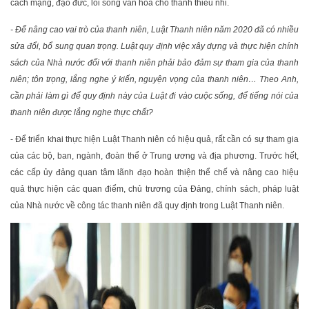
cách mạng, đạo đức, lối sống văn hóa cho thanh thiếu nhi.
- Để nâng cao vai trò của thanh niên, Luật Thanh niên năm 2020 đã có nhiều
sửa đổi, bổ sung quan trọng. Luật quy định việc xây dựng và thực hiện chính
sách của Nhà nước đối với thanh niên phải bảo đảm sự tham gia của thanh
niên; tôn trọng, lắng nghe ý kiến, nguyện vọng của thanh niên… Theo Anh,
cần phải làm gì để quy định này của Luật đi vào cuộc sống, để tiếng nói của
thanh niên được lắng nghe thực chất?
- Để triển khai thực hiện Luật Thanh niên có hiệu quả, rất cần có sự tham gia
của các bộ, ban, ngành, đoàn thể ở Trung ương và địa phương. Trước hết,
các cấp ủy đảng quan tâm lãnh đạo hoàn thiện thể chế và nâng cao hiệu
quả thực hiện các quan điểm, chủ trương của Đảng, chính sách, pháp luật
của Nhà nước về công tác thanh niên đã quy định trong Luật Thanh niên.