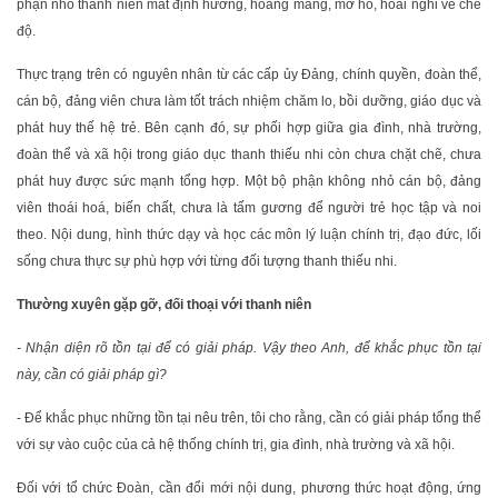
phận nhỏ thanh niên mất định hướng, hoang mang, mơ hồ, hoài nghi về chế
độ.
Thực trạng trên có nguyên nhân từ các cấp ủy Đảng, chính quyền, đoàn thể,
cán bộ, đảng viên chưa làm tốt trách nhiệm chăm lo, bồi dưỡng, giáo dục và
phát huy thế hệ trẻ. Bên cạnh đó, sự phối hợp giữa gia đình, nhà trường,
đoàn thể và xã hội trong giáo dục thanh thiếu nhi còn chưa chặt chẽ, chưa
phát huy được sức mạnh tổng hợp. Một bộ phận không nhỏ cán bộ, đảng
viên thoái hoá, biến chất, chưa là tấm gương để người trẻ học tập và noi
theo. Nội dung, hình thức dạy và học các môn lý luận chính trị, đạo đức, lối
sống chưa thực sự phù hợp với từng đối tượng thanh thiếu nhi.
Thường xuyên gặp gỡ, đối thoại với thanh niên
- Nhận diện rõ tồn tại để có giải pháp. Vậy theo Anh, để khắc phục tồn tại
này, cần có giải pháp gì?
- Để khắc phục những tồn tại nêu trên, tôi cho rằng, cần có giải pháp tổng thể
với sự vào cuộc của cả hệ thống chính trị, gia đình, nhà trường và xã hội.
Đối với tổ chức Đoàn, cần đổi mới nội dung, phương thức hoạt động, ứng