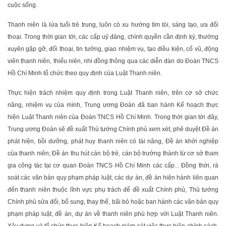
cuộc sống.
Thanh niên là lứa tuổi trẻ trung, luôn có xu hướng tìm tòi, sáng tạo, ưa đối
thoại. Trong thời gian tới, các cấp uỷ đảng, chính quyền cần định kỳ, thường
xuyên gặp gỡ, đối thoại, tin tưởng, giao nhiệm vụ, tạo điều kiện, cổ vũ, động
viên thanh niên, thiếu niên, nhi đồng thông qua các diễn đàn do Đoàn TNCS
Hồ Chí Minh tổ chức theo quy định của Luật Thanh niên.
Thực hiện trách nhiệm quy định trong Luật Thanh niên, trên cơ sở chức
năng, nhiệm vụ của mình, Trung ương Đoàn đã ban hành Kế hoạch thực
hiện Luật Thanh niên của Đoàn TNCS Hồ Chí Minh. Trong thời gian tới đây,
Trung ương Đoàn sẽ đề xuất Thủ tướng Chính phủ xem xét, phê duyệt Đề án
phát hiện, bồi dưỡng, phát huy thanh niên có tài năng, Đề án khởi nghiệp
của thanh niên; Đề án thu hút cán bộ trẻ, cán bộ trưởng thành từ cơ sở tham
gia công tác tại cơ quan Đoàn TNCS Hồ Chí Minh các cấp... Đồng thời, rà
soát các văn bản quy phạm pháp luật, các dự án, đề án hiện hành liên quan
đến thanh niên thuộc lĩnh vực phụ trách để đề xuất Chính phủ, Thủ tướng
Chính phủ sửa đổi, bổ sung, thay thế, bãi bỏ hoặc ban hành các văn bản quy
phạm pháp luật, đề án, dự án về thanh niên phù hợp với Luật Thanh niên.