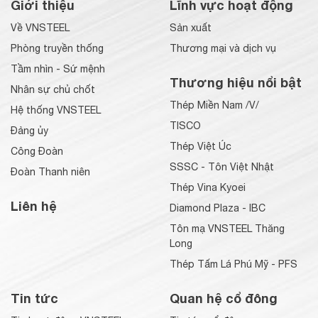
Giới thiệu
Lĩnh vực hoạt động
Về VNSTEEL
Sản xuất
Phòng truyền thống
Thương mại và dịch vụ
Tầm nhìn - Sứ mệnh
Thương hiệu nổi bật
Nhân sự chủ chốt
Thép Miền Nam /V/
Hệ thống VNSTEEL
TISCO
Đảng ủy
Thép Việt Úc
Công Đoàn
SSSC - Tôn Việt Nhật
Đoàn Thanh niên
Thép Vina Kyoei
Liên hệ
Diamond Plaza - IBC
Tôn mạ VNSTEEL Thăng
Long
Thép Tấm Lá Phú Mỹ - PFS
Tin tức
Quan hệ cổ đông