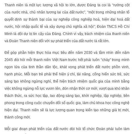
Thanh niên là một lực lượng xã hội to lớn, được Đảng ta coi là “rường cột
của nước nhà, chủ nhân tương lai của đất nước”, “một trong những nhân tố
quyết định sự thành bại của sự nghiệp công nghiệp hoá, hiện đại hoá đất
nước, hội nhập quốc tế và xây dựng chủ nghĩa xã hội”; Đoàn TNCS Hồ Chí
Minh là đội dự bị tin cậy của Đảng. Chính vì vậy, trách nhiệm của thanh niên
và Đoàn Thanh niên đối với sự phát triển của đất nước là rất lớn.
Để góp phần hiện thực hóa mục tiêu đến năm 2030 và tầm nhìn đến năm
2045 đòi hỏi mỗi thanh niên Việt Nam trước hết phải luôn “cháy” trong mình
ngọn lửa của tinh thần dân tộc, khát vọng phát triển đất nước phồn vinh,
hạnh phúc. Mỗi bạn trẻ phải thể hiện ý chí, tài năng, cống hiến sức trẻ, sức
sáng tạo không ngừng nghỉ, thể hiện trách nhiệm quốc gia của mình bằng
việc không ngừng nỗ lực vươn lên, đón nhận thời cơ mới, vượt qua khó khăn
thách thức, ra sức học tập, lao động sáng tạo, khởi nghiệp, lập nghiệp, tiên
phong trong công cuộc chuyển đổi số quốc gia, làm chủ khoa học công nghệ
hiện đại. Thanh niên sẽ là lực lượng quan trọng kiến tạo những giá trị mới,
thành công mới.
Mỗi giai đoạn phát triển của đất nước đòi hỏi tổ chức Đoàn phải luôn làm