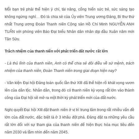
Mỗi bạn trẻ phải thể hiện ý chí, tài năng, cống hiến sức trẻ, sức sáng tạo
không ngừng nghỉ… Đó là chia sẻ của Ủy viên Trung ương Đảng, Bí thư thứ
nhất Trung ương Đoàn Thanh niên Cộng sản Hồ Chí Minh NGUYỄN ANH
TUẤN với phóng viên Báo Đại biểu Nhân dân nhân dịp đầu Xuân năm mới
Tân Sửu.
Trách nhiệm của thanh niên với phát triển đất nước rất lớn
- Là thủ lĩnh của thanh niên, Anh có thể chia sẻ đôi điều về sứ mệnh, trách
nhiệm của thanh niên, Đoàn Thanh niên trong giai đoạn hiện nay?
- Văn kiện Đại hội Đảng toàn quốc lần thứ XIII đã thể hiện rõ khát vọng vươn
lên của dân tộc. Nhân dân, trong đó có thanh niên kỳ vọng rất lớn vào thành
công của Đại hội sẽ mở ra một thời kỳ phát triển mới của đất nước.
Nghị quyết Đại hội XIII đặt thanh niên ở vị trí trung tâm trong rất nhiều vấn đề
lớn của đất nước, đặc biệt là ở 3 khâu đột phá. Đảng đặt ra những yêu cầu
rất lớn đối với sự tham gia của thanh niên để hiện thực hóa mục tiêu đến
năm 2030 và tầm nhìn đến năm 2045.