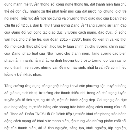
dụng mạnh mẽ truyền thông số, công nghệ thông tin, đặt thanh niên làm chủ
thể để đón đầu những xu thế phát triển mới của đất nước nói chung, giới trẻ
nói riêng. Tiếp tục đổi mới nội dung và phương thức giáo dục của Đoàn theo
Chỉ thị số 42 của Ban Bí thư Trung ương Đảng về “Tăng cường sự lãnh đạo
của Đảng đối với công tác giáo dục lý tưởng cách mạng, đạo đức, lối sống
văn hóa cho thế hệ trẻ, giai đoạn 2015 - 2030”, trong đó kiên trì và kịp thời
đổi mới cách thức phổ biến, học tập lý luận chính trị, chủ trương, chính sách
của Đảng, pháp luật của Nhà nước cho thanh niên. Tăng cường các biện
pháp nắm nhanh, nắm chắc và định hướng kịp thời tư tưởng, dư luận xã hội
trong thanh niên trước những vấn đề mới nảy sinh, nhất là vấn đề còn nhiều
luồng ý kiến khác nhau.
Tăng cường ứng dụng công nghệ thông tin và các phương tiện truyền thông
để giáo dục chính trị, tư tưởng cho thanh thiếu nhi, trong đó chú trọng tuyên
truyền yếu tố tích cực, người tốt, việc tốt, hành động đẹp. Coi trọng giáo dục
qua hoạt động thực tiễn bằng các phong trào hành động cách mạng của tuổi
trẻ. Theo đó, Đoàn TNCS Hồ Chí Minh tiếp tục triển khai các phong trào hành
động cách mạng để khơi sức thanh niên, tập trung vào những phẩm chất nổi
bật của thanh niên, đó là tình nguyện, sáng tạo, khởi nghiệp, lập nghiệp,