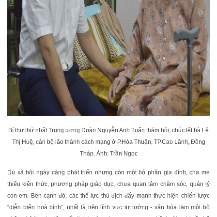
Bí thư thứ nhất Trung ương Đoàn Nguyễn Anh Tuấn thăm hỏi, chúc tết bà Lê
Thị Huệ, cán bộ lão thành cách mạng ở P.Hòa Thuận, TP.Cao Lãnh, Đồng
Tháp. Ảnh: Trần Ngọc
Dù xã hội ngày càng phát triển nhưng còn một bộ phận gia đình, cha mẹ
thiếu kiến thức, phương pháp giáo dục, chưa quan tâm chăm sóc, quản lý
con em. Bên cạnh đó, các thế lực thù địch đẩy mạnh thực hiện chiến lược
“diễn biến hoà bình”, nhất là trên lĩnh vực tư tưởng - văn hóa làm một bộ