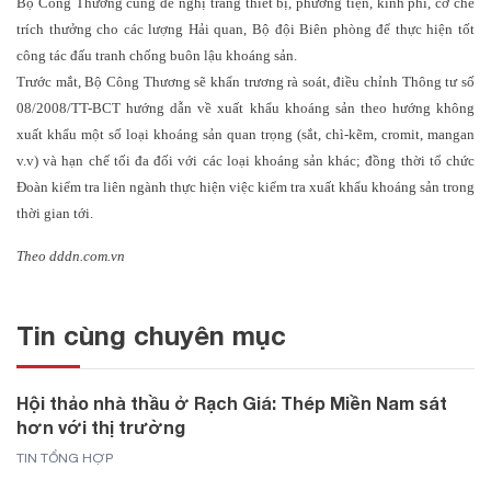
Bộ Công Thương cũng đề nghị trang thiết bị, phương tiện, kinh phí, cơ chế
trích thưởng cho các lượng Hải quan, Bộ đội Biên phòng để thực hiện tốt
công tác đấu tranh chống buôn lậu khoáng sản.
Trước mắt, Bộ Công Thương sẽ khẩn trương rà soát, điều chỉnh Thông tư số
08/2008/TT-BCT hướng dẫn về xuất khẩu khoáng sản theo hướng không
xuất khẩu một số loại khoáng sản quan trọng (sắt, chì-kẽm, cromit, mangan
v.v) và hạn chế tối đa đối với các loại khoáng sản khác; đồng thời tổ chức
Đoàn kiểm tra liên ngành thực hiện việc kiểm tra xuất khẩu khoáng sản trong
thời gian tới.
Theo dddn.com.vn
Tin cùng chuyên mục
Hội thảo nhà thầu ở Rạch Giá: Thép Miền Nam sát
hơn với thị trường
TIN TỔNG HỢP