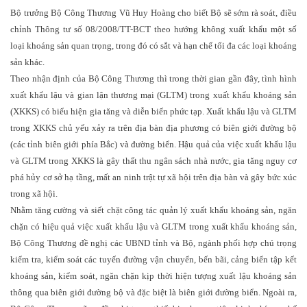
Bộ trưởng Bộ Công Thương Vũ Huy Hoàng cho biết Bộ sẽ sớm rà soát, điều
chỉnh Thông tư số 08/2008/TT-BCT theo hướng không xuất khẩu một số
loại khoáng sản quan trọng, trong đó có sắt và hạn chế tối đa các loại khoáng
sản khác.
Theo nhận định của Bộ Công Thương thì trong thời gian gần đây, tình hình
xuất khẩu lậu và gian lận thương mại (GLTM) trong xuất khẩu khoáng sản
(XKKS) có biểu hiện gia tăng và diễn biến phức tạp. Xuất khẩu lậu và GLTM
trong XKKS chủ yếu xảy ra trên địa bàn địa phương có biên giới đường bộ
(các tỉnh biên giới phía Bắc) và đường biển. Hậu quả của việc xuất khẩu lậu
và GLTM trong XKKS là gây thất thu ngân sách nhà nước, gia tăng nguy cơ
phá hủy cơ sở hạ tầng, mất an ninh trật tự xã hội trên địa bàn và gây bức xúc
trong xã hội.
Nhằm tăng cường và siết chặt công tác quản lý xuất khẩu khoáng sản, ngăn
chặn có hiệu quả việc xuất khẩu lậu và GLTM trong xuất khẩu khoáng sản,
Bộ Công Thương đề nghị các UBND tỉnh và Bộ, ngành phối hợp chú trọng
kiểm tra, kiểm soát các tuyến đường vận chuyển, bến bãi, cảng biển tập kết
khoáng sản, kiểm soát, ngăn chặn kịp thời hiện tượng xuất lậu khoáng sản
thông qua biên giới đường bộ và đặc biệt là biên giới đường biển. Ngoài ra,