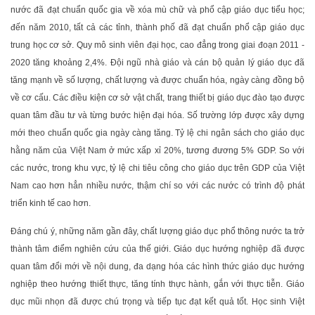
nước đã đạt chuẩn quốc gia về xóa mù chữ và phổ cập giáo dục tiểu học;
đến năm 2010, tất cả các tỉnh, thành phố đã đạt chuẩn phổ cập giáo dục
trung học cơ sở. Quy mô sinh viên đại học, cao đẳng trong giai đoạn 2011 -
2020 tăng khoảng 2,4%. Đội ngũ nhà giáo và cán bộ quản lý giáo dục đã
tăng mạnh về số lượng, chất lượng và được chuẩn hóa, ngày càng đồng bộ
về cơ cấu. Các điều kiện cơ sở vật chất, trang thiết bị giáo dục đào tạo được
quan tâm đầu tư và từng bước hiện đại hóa. Số trường lớp được xây dựng
mới theo chuẩn quốc gia ngày càng tăng. Tỷ lệ chi ngân sách cho giáo dục
hằng năm của Việt Nam ở mức xấp xỉ 20%, tương đương 5% GDP. So với
các nước, trong khu vực, tỷ lệ chi tiêu công cho giáo dục trên GDP của Việt
Nam cao hơn hẳn nhiều nước, thậm chí so với các nước có trình độ phát
triển kinh tế cao hơn.
Đáng chú ý, những năm gần đây, chất lượng giáo dục phổ thông nước ta trở
thành tâm điểm nghiên cứu của thế giới. Giáo dục hướng nghiệp đã được
quan tâm đổi mới về nội dung, đa dạng hóa các hình thức giáo dục hướng
nghiệp theo hướng thiết thực, tăng tính thực hành, gắn với thực tiễn. Giáo
dục mũi nhọn đã được chú trọng và tiếp tục đạt kết quả tốt. Học sinh Việt