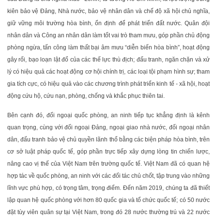
kiên bảo vệ Đảng, Nhà nước, bảo vệ nhân dân và chế độ xã hội chủ nghĩa,
giữ vững môi trường hòa bình, ổn định để phát triển đất nước. Quân đội
nhân dân và Công an nhân dân làm tốt vai trò tham mưu, góp phần chủ động
phòng ngừa, tấn công làm thất bại âm mưu “diễn biến hòa bình”, hoạt động
gây rối, bạo loạn lật đổ của các thế lực thù địch; đấu tranh, ngăn chặn và xử
lý có hiệu quả các hoạt động cơ hội chính trị, các loại tội phạm hình sự; tham
gia tích cực, có hiệu quả vào các chương trình phát triển kinh tế - xã hội, hoạt
động cứu hộ, cứu nạn, phòng, chống và khắc phục thiên tai.
Bên cạnh đó, đối ngoại quốc phòng, an ninh tiếp tục khẳng định là kênh
quan trọng, cùng với đối ngoại Đảng, ngoại giao nhà nước, đối ngoại nhân
dân, đấu tranh bảo vệ chủ quyền lãnh thổ bằng các biện pháp hòa bình, trên
cơ sở luật pháp quốc tế, góp phần trực tiếp xây dựng lòng tin chiến lược,
nâng cao vị thế của Việt Nam trên trường quốc tế. Việt Nam đã có quan hệ
hợp tác về quốc phòng, an ninh với các đối tác chủ chốt, tập trung vào những
lĩnh vực phù hợp, có trọng tâm, trọng điểm. Đến năm 2019, chúng ta đã thiết
lập quan hệ quốc phòng với hơn 80 quốc gia và tổ chức quốc tế; có 50 nước
đặt tùy viên quân sự tại Việt Nam, trong đó 28 nước thường trú và 22 nước