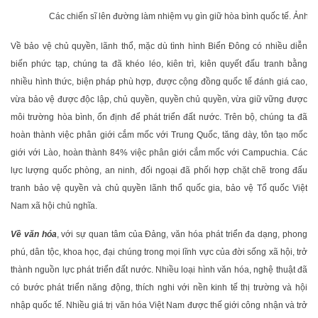
Các chiến sĩ lên đường làm nhiệm vụ gìn giữ hòa bình quốc tế. Ảnh: 
Về bảo vệ chủ quyền, lãnh thổ, mặc dù tình hình Biển Đông có nhiều diễn
biến phức tạp, chúng ta đã khéo léo, kiên trì, kiên quyết đấu tranh bằng
nhiều hình thức, biện pháp phù hợp, được cộng đồng quốc tế đánh giá cao,
vừa bảo vệ được độc lập, chủ quyền, quyền chủ quyền, vừa giữ vững được
môi trường hòa bình, ổn định để phát triển đất nước. Trên bộ, chúng ta đã
hoàn thành việc phân giới cắm mốc với Trung Quốc, tăng dày, tôn tạo mốc
giới với Lào, hoàn thành 84% việc phân giới cắm mốc với Campuchia. Các
lực lượng quốc phòng, an ninh, đối ngoại đã phối hợp chặt chẽ trong đấu
tranh bảo vệ quyền và chủ quyền lãnh thổ quốc gia, bảo vệ Tổ quốc Việt
Nam xã hội chủ nghĩa.
Về văn hóa
, với sự quan tâm của Đảng, văn hóa phát triển đa dạng, phong
phú, dân tộc, khoa học, đại chúng trong mọi lĩnh vực của đời sống xã hội, trở
thành nguồn lực phát triển đất nước. Nhiều loại hình văn hóa, nghệ thuật đã
có bước phát triển năng động, thích nghi với nền kinh tế thị trường và hội
nhập quốc tế. Nhiều giá trị văn hóa Việt Nam được thế giới công nhận và trở