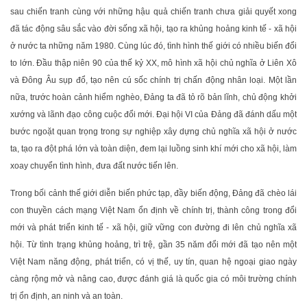
sau chiến tranh cùng với những hậu quả chiến tranh chưa giải quyết xong
đã tác động sâu sắc vào đời sống xã hội, tạo ra khủng hoảng kinh tế - xã hội
ở nước ta những năm 1980. Cùng lúc đó, tình hình thế giới có nhiều biến đổi
to lớn. Đầu thập niên 90 của thế kỷ XX, mô hình xã hội chủ nghĩa ở Liên Xô
và Đông Âu sụp đổ, tạo nên cú sốc chính trị chấn động nhân loại. Một lần
nữa, trước hoàn cảnh hiểm nghèo, Đảng ta đã tỏ rõ bản lĩnh, chủ động khởi
xướng và lãnh đạo công cuộc đổi mới. Đại hội VI của Đảng đã đánh dấu một
bước ngoặt quan trọng trong sự nghiệp xây dựng chủ nghĩa xã hội ở nước
ta, tạo ra đột phá lớn và toàn diện, đem lại luồng sinh khí mới cho xã hội, làm
xoay chuyển tình hình, đưa đất nước tiến lên.
Trong bối cảnh thế giới diễn biến phức tạp, đầy biến động, Đảng đã chèo lái
con thuyền cách mạng Việt Nam ổn định về chính trị, thành công trong đổi
mới và phát triển kinh tế - xã hội, giữ vững con đường đi lên chủ nghĩa xã
hội. Từ tình trạng khủng hoảng, trì trệ, gần 35 năm đổi mới đã tạo nên một
Việt Nam năng động, phát triển, có vị thế, uy tín, quan hệ ngoại giao ngày
càng rộng mở và nâng cao, được đánh giá là quốc gia có môi trường chính
trị ổn định, an ninh và an toàn.