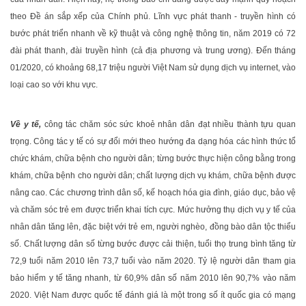
theo Đề án sắp xếp của Chính phủ. Lĩnh vực phát thanh - truyền hình có
bước phát triển nhanh về kỹ thuật và công nghệ thông tin, năm 2019 có 72
đài phát thanh, đài truyền hình (cả địa phương và trung ương). Đến tháng
01/2020, có khoảng 68,17 triệu người Việt Nam sử dụng dịch vụ internet, vào
loại cao so với khu vực.
Về y tế,
công tác chăm sóc sức khoẻ nhân dân đạt nhiều thành tựu quan
trọng. Công tác y tế có sự đổi mới theo hướng đa dạng hóa các hình thức tổ
chức khám, chữa bệnh cho người dân; từng bước thực hiện công bằng trong
khám, chữa bệnh cho người dân; chất lượng dịch vụ khám, chữa bệnh được
nâng cao. Các chương trình dân số, kế hoạch hóa gia đình, giáo dục, bảo vệ
và chăm sóc trẻ em được triển khai tích cực. Mức hưởng thụ dịch vụ y tế của
nhân dân tăng lên, đặc biệt với trẻ em, người nghèo, đồng bào dân tộc thiểu
số. Chất lượng dân số từng bước được cải thiện, tuổi thọ trung bình tăng từ
72,9 tuổi năm 2010 lên 73,7 tuổi vào năm 2020. Tỷ lệ người dân tham gia
bảo hiểm y tế tăng nhanh, từ 60,9% dân số năm 2010 lên 90,7% vào năm
2020. Việt Nam được quốc tế đánh giá là một trong số ít quốc gia có mạng