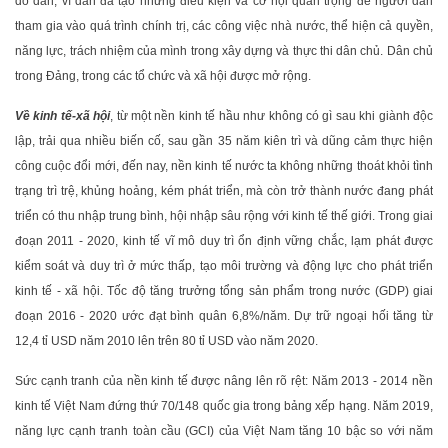
do dân, vì dân đã tạo những điều kiện và cơ hội quan trọng để người dân
tham gia vào quá trình chính trị, các công việc nhà nước, thể hiện cả quyền,
năng lực, trách nhiệm của mình trong xây dựng và thực thi dân chủ. Dân chủ
trong Đảng, trong các tổ chức và xã hội được mở rộng.
Về kinh tế-xã hội
, từ một nền kinh tế hầu như không có gì sau khi giành độc
lập, trải qua nhiều biến cố, sau gần 35 năm kiên trì và dũng cảm thực hiện
công cuộc đổi mới, đến nay, nền kinh tế nước ta không những thoát khỏi tình
trạng trì trệ, khủng hoảng, kém phát triển, mà còn trở thành nước đang phát
triển có thu nhập trung bình, hội nhập sâu rộng với kinh tế thế giới. Trong giai
đoạn 2011 - 2020, kinh tế vĩ mô duy trì ổn định vững chắc, lạm phát được
kiểm soát và duy trì ở mức thấp, tạo môi trường và động lực cho phát triển
kinh tế - xã hội. Tốc độ tăng trưởng tổng sản phẩm trong nước (GDP) giai
đoạn 2016 - 2020 ước đạt bình quân 6,8%/năm. Dự trữ ngoại hối tăng từ
12,4 tỉ USD năm 2010 lên trên 80 tỉ USD vào năm 2020.
Sức cạnh tranh của nền kinh tế được nâng lên rõ rệt: Năm 2013 - 2014 nền
kinh tế Việt Nam đứng thứ 70/148 quốc gia trong bảng xếp hạng. Năm 2019,
năng lực cạnh tranh toàn cầu (GCI) của Việt Nam tăng 10 bậc so với năm