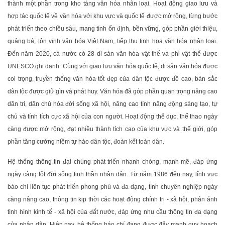
thành một phần trong kho tàng văn hóa nhân loại. Hoạt động giao lưu và
hợp tác quốc tế về văn hóa với khu vực và quốc tế được mở rộng, từng bước
phát triển theo chiều sâu, mang tính ổn định, bền vững, góp phần giới thiệu,
quảng bá, tôn vinh văn hóa Việt Nam, tiếp thu tinh hoa văn hóa nhân loại.
Đến năm 2020, cả nước có 28 di sản văn hóa vật thể và phi vật thể được
UNESCO ghi danh. Cùng với giao lưu văn hóa quốc tế, di sản văn hóa được
coi trọng, truyền thống văn hóa tốt đẹp của dân tộc được đề cao, bản sắc
dân tộc được giữ gìn và phát huy. Văn hóa đã góp phần quan trọng nâng cao
dân trí, dân chủ hóa đời sống xã hội, nâng cao tính năng động sáng tạo, tự
chủ và tính tích cực xã hội của con người. Hoạt động thể dục, thể thao ngày
càng được mở rộng, đạt nhiều thành tích cao của khu vực và thế giới, góp
phần tăng cường niềm tự hào dân tộc, đoàn kết toàn dân.
Hệ thống thông tin đại chúng phát triển nhanh chóng, mạnh mẽ, đáp ứng
ngày càng tốt đời sống tinh thần nhân dân. Từ năm 1986 đến nay, lĩnh vực
báo chí liên tục phát triển phong phú và đa dạng, tính chuyên nghiệp ngày
càng nâng cao, thông tin kịp thời các hoạt động chính trị - xã hội, phản ánh
tình hình kinh tế - xã hội của đất nước, đáp ứng nhu cầu thông tin đa dạng
của nhân dân. Hiện nay, hệ thống báo chí đang được đẩy mạnh quy hoạch