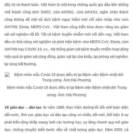
đẩy lùi và thanh toán. Việt Nam là một trong những quốc gia đầu tiên khống
chế thành công dịch SARS, cúm A/H5N1, cúm A/H1N1; ngăn chặn thành
công không để một số dịch bệnh nguy hiểm mới nổi xâm nhập như cúm
A/H7N9, Ebola, MERS-CoV... Việt Nam cũng triển khai được năng lực giám
sát xét nghiệm rất tốt. Tất cả bệnh truyền nhiễm mới nổi đến nay, Việt Nam
đều có khả năng xét nghiệm và phát hiện bệnh như MERS-CoV, Ebola, cúm
A/H7N9 hay COVID-19, v.v... Hệ thống giám sát bệnh truyền nhiễm hoạt động
hiệu quả từ giám sát cộng đồng, giám sát tại cửa khẩu, tại phòng xét nghiệm,
tại vùng bất thường.
Bệnh nhân mắc Covid-19 được điều trị tại Bệnh viện Bệnh nhiệt đới Trung
ương- Ảnh: Hải Phương
Về giáo dục – đào tạo
, từ năm 1986, thực hiện đường lối đổi mới toàn diện
đất nước, lĩnh vực giáo dục và đào tạo cũng có nhiều đổi mới, thể hiện ở sự
phát triển rộng khắp mạng lưới các trường học, sự tăng nhanh quy mô giáo
dục, những chuyển biến bước đầu về chất lượng giáo dục. Năm 2000, cả