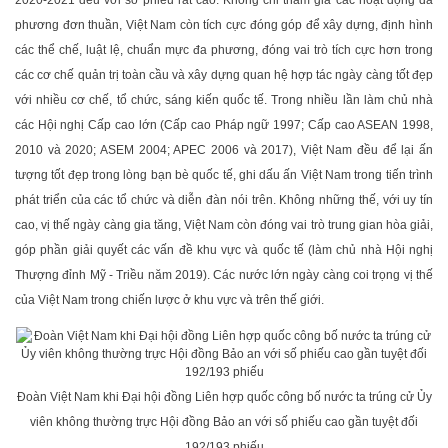
2020-2021 đều với số phiếu rất cao. Không chỉ tham gia các hoạt động đa
phương đơn thuần, Việt Nam còn tích cực đóng góp để xây dựng, định hình
các thể chế, luật lệ, chuẩn mực đa phương, đóng vai trò tích cực hơn trong
các cơ chế quản trị toàn cầu và xây dựng quan hệ hợp tác ngày càng tốt đẹp
với nhiều cơ chế, tổ chức, sáng kiến quốc tế. Trong nhiều lần làm chủ nhà
các Hội nghị Cấp cao lớn (Cấp cao Pháp ngữ 1997; Cấp cao ASEAN 1998,
2010 và 2020; ASEM 2004; APEC 2006 và 2017), Việt Nam đều để lại ấn
tượng tốt đẹp trong lòng bạn bè quốc tế, ghi dấu ấn Việt Nam trong tiến trình
phát triển của các tổ chức và diễn đàn nói trên. Không những thế, với uy tín
cao, vị thế ngày càng gia tăng, Việt Nam còn đóng vai trò trung gian hòa giải,
góp phần giải quyết các vấn đề khu vực và quốc tế (làm chủ nhà Hội nghị
Thượng đỉnh Mỹ - Triều năm 2019). Các nước lớn ngày càng coi trọng vị thế
của Việt Nam trong chiến lược ở khu vực và trên thế giới.
Đoàn Việt Nam khi Đại hội đồng Liên hợp quốc công bố nước ta trúng cử Ủy
viên không thường trực Hội đồng Bảo an với số phiếu cao gần tuyệt đối
192/193 phiếu