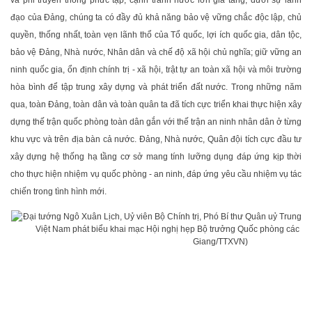
và phi truyền thống phức tạp, cạnh tranh nước lớn gia tăng, dưới sự lãnh
đạo của Đảng, chúng ta có đầy đủ khả năng bảo vệ vững chắc độc lập, chủ
quyền, thống nhất, toàn vẹn lãnh thổ của Tổ quốc, lợi ích quốc gia, dân tộc,
bảo vệ Đảng, Nhà nước, Nhân dân và chế độ xã hội chủ nghĩa; giữ vững an
ninh quốc gia, ổn định chính trị - xã hội, trật tự an toàn xã hội và môi trường
hòa bình để tập trung xây dựng và phát triển đất nước. Trong những năm
qua, toàn Đảng, toàn dân và toàn quân ta đã tích cực triển khai thực hiện xây
dựng thế trận quốc phòng toàn dân gắn với thế trận an ninh nhân dân ở từng
khu vực và trên địa bàn cả nước. Đảng, Nhà nước, Quân đội tích cực đầu tư
xây dựng hệ thống hạ tầng cơ sở mang tính lưỡng dụng đáp ứng kịp thời
cho thực hiện nhiệm vụ quốc phòng - an ninh, đáp ứng yêu cầu nhiệm vụ tác
chiến trong tình hình mới.