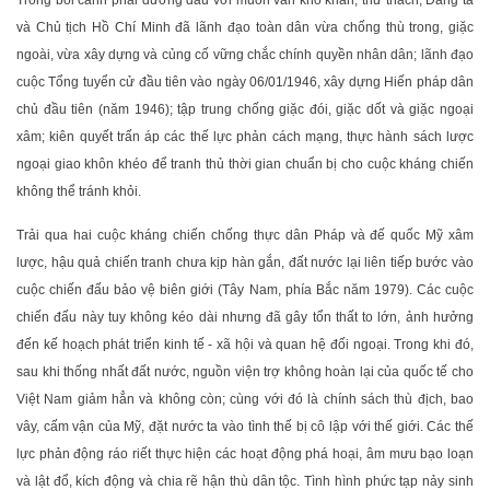
Trong bối cảnh phải đương đầu với muôn vàn khó khăn, thử thách, Đảng ta
và Chủ tịch Hồ Chí Minh đã lãnh đạo toàn dân vừa chống thù trong, giặc
ngoài, vừa xây dựng và củng cố vững chắc chính quyền nhân dân; lãnh đạo
cuộc Tổng tuyển cử đầu tiên vào ngày 06/01/1946, xây dựng Hiến pháp dân
chủ đầu tiên (năm 1946); tập trung chống giặc đói, giặc dốt và giặc ngoại
xâm; kiên quyết trấn áp các thế lực phản cách mạng, thực hành sách lược
ngoại giao khôn khéo để tranh thủ thời gian chuẩn bị cho cuộc kháng chiến
không thể tránh khỏi.
Trải qua hai cuộc kháng chiến chống thực dân Pháp và đế quốc Mỹ xâm
lược, hậu quả chiến tranh chưa kịp hàn gắn, đất nước lại liên tiếp bước vào
cuộc chiến đấu bảo vệ biên giới (Tây Nam, phía Bắc năm 1979). Các cuộc
chiến đấu này tuy không kéo dài nhưng đã gây tổn thất to lớn, ảnh hưởng
đến kế hoạch phát triển kinh tế - xã hội và quan hệ đối ngoại. Trong khi đó,
sau khi thống nhất đất nước, nguồn viện trợ không hoàn lại của quốc tế cho
Việt Nam giảm hẳn và không còn; cùng với đó là chính sách thù địch, bao
vây, cấm vận của Mỹ, đặt nước ta vào tình thế bị cô lập với thế giới. Các thế
lực phản động ráo riết thực hiện các hoạt động phá hoại, âm mưu bạo loạn
và lật đổ, kích động và chia rẽ hận thù dân tộc. Tình hình phức tạp nảy sinh