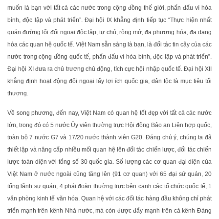
muốn là bạn với tất cả các nước trong cộng đồng thế giới, phấn đấu vì hòa
bình, độc lập và phát triển”. Đại hội IX khẳng định tiếp tục “Thực hiện nhất
quán đường lối đối ngoại độc lập, tự chủ, rộng mở, đa phương hóa, đa dạng
hóa các quan hệ quốc tế. Việt Nam sẵn sàng là bạn, là đối tác tin cậy của các
nước trong cộng đồng quốc tế, phấn đấu vì hòa bình, độc lập và phát triển”.
Đại hội XI đưa ra chủ trương chủ động, tích cực hội nhập quốc tế. Đại hội XII
khẳng định hoạt động đối ngoại lấy lợi ích quốc gia, dân tộc là mục tiêu tối
thượng.
Về song phương, đến nay, Việt Nam có quan hệ tốt đẹp với tất cả các nước
lớn, trong đó có 5 nước Ủy viên thường trực Hội đồng Bảo an Liên hợp quốc,
toàn bộ 7 nước G7 và 17/20 nước thành viên G20. Đáng chú ý, chúng ta đã
thiết lập và nâng cấp nhiều mối quan hệ lên đối tác chiến lược, đối tác chiến
lược toàn diện với tổng số 30 quốc gia. Số lượng các cơ quan đại diện của
Việt Nam ở nước ngoài cũng tăng lên (91 cơ quan) với 65 đại sứ quán, 20
tổng lãnh sự quán, 4 phái đoàn thường trực bên cạnh các tổ chức quốc tế, 1
văn phòng kinh tế văn hóa. Quan hệ với các đối tác hàng đầu không chỉ phát
triển mạnh trên kênh Nhà nước, mà còn được đẩy mạnh trên cả kênh Đảng