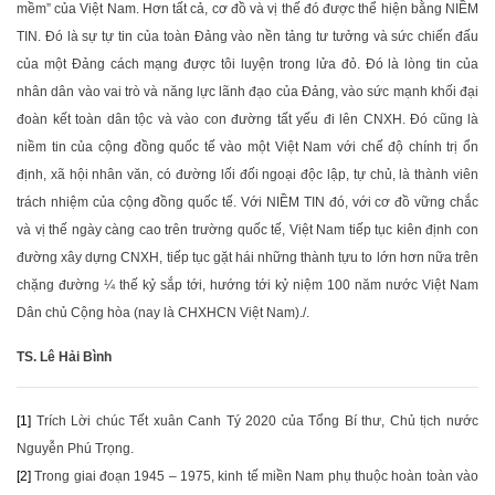
mềm” của Việt Nam. Hơn tất cả, cơ đồ và vị thế đó được thể hiện bằng NIỀM
TIN. Đó là sự tự tin của toàn Đảng vào nền tảng tư tưởng và sức chiến đấu
của một Đảng cách mạng được tôi luyện trong lửa đỏ. Đó là lòng tin của
nhân dân vào vai trò và năng lực lãnh đạo của Đảng, vào sức mạnh khối đại
đoàn kết toàn dân tộc và vào con đường tất yếu đi lên CNXH. Đó cũng là
niềm tin của cộng đồng quốc tế vào một Việt Nam với chế độ chính trị ổn
định, xã hội nhân văn, có đường lối đối ngoại độc lập, tự chủ, là thành viên
trách nhiệm của cộng đồng quốc tế. Với NIỀM TIN đó, với cơ đồ vững chắc
và vị thế ngày càng cao trên trường quốc tế, Việt Nam tiếp tục kiên định con
đường xây dựng CNXH, tiếp tục gặt hái những thành tựu to lớn hơn nữa trên
chặng đường ¼ thế kỷ sắp tới, hướng tới kỷ niệm 100 năm nước Việt Nam
Dân chủ Cộng hòa (nay là CHXHCN Việt Nam)./.
TS. Lê Hải Bình
[1]
Trích Lời chúc Tết xuân Canh Tý 2020 của Tổng Bí thư, Chủ tịch nước
Nguyễn Phú Trọng.
[2]
Trong giai đoạn 1945 – 1975, kinh tế miền Nam phụ thuộc hoàn toàn vào