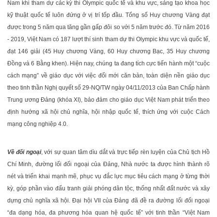
Nam khi tham dự các kỳ thi Olympic quốc tế và khu vực, sáng tạo khoa học
kỹ thuật quốc tế luôn đứng ở vị trí tốp đầu. Tổng số Huy chương Vàng đạt
được trong 5 năm qua tăng gần gấp đôi so với 5 năm trước đó. Từ năm 2016
- 2019, Việt Nam có 187 lượt thí sinh tham dự thi Olympic khu vực và quốc tế,
đạt 146 giải (45 Huy chương Vàng, 60 Huy chương Bạc, 35 Huy chương
Đồng và 6 Bằng khen). Hiện nay, chúng ta đang tích cực tiến hành một “cuộc
cách mạng” về giáo dục với việc đổi mới căn bản, toàn diện nền giáo dục
theo tinh thần Nghị quyết số 29-NQ/TW ngày 04/11/2013 của Ban Chấp hành
Trung ương Đảng (khóa XI), bảo đảm cho giáo dục Việt Nam phát triển theo
định hướng xã hội chủ nghĩa, hội nhập quốc tế, thích ứng với cuộc Cách
mạng công nghiệp 4.0.
Về đối ngoại
, với sự quan tâm dìu dắt và trực tiếp rèn luyện của Chủ tịch Hồ
Chí Minh, đường lối đối ngoại của Đảng, Nhà nước ta được hình thành rõ
nét và triển khai mạnh mẽ, phục vụ đắc lực mục tiêu cách mạng ở từng thời
kỳ, góp phần vào đấu tranh giải phóng dân tộc, thống nhất đất nước và xây
dựng chủ nghĩa xã hội. Đại hội VII của Đảng đã đề ra đường lối đối ngoại
“đa dạng hóa, đa phương hóa quan hệ quốc tế” với tinh thần “Việt Nam