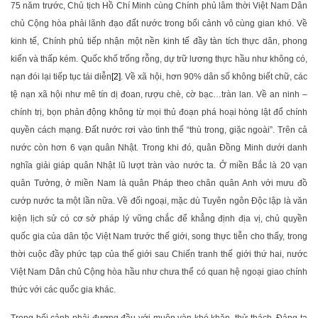
75 năm trước, Chủ tịch Hồ Chí Minh cùng Chính phủ lâm thời Việt Nam Dân
chủ Cộng hòa phải lãnh đạo đất nước trong bối cảnh vô cùng gian khó. Về
kinh tế, Chính phủ tiếp nhận một nền kinh tế đầy tàn tích thực dân, phong
kiến và thấp kém. Quốc khố trống rỗng, dự trữ lương thực hầu như không có,
nạn đói lại tiếp tục tái diễn
[2]
. Về xã hội, hơn 90% dân số không biết chữ, các
tệ nạn xã hội như mê tín dị đoan, rượu chè, cờ bạc…tràn lan. Về an ninh –
chính trị, bọn phản động không từ mọi thủ đoạn phá hoại hòng lật đổ chính
quyền cách mạng. Đất nước rơi vào tình thế “thù trong, giặc ngoài”. Trên cả
nước còn hơn 6 vạn quân Nhật. Trong khi đó, quân Đồng Minh dưới danh
nghĩa giải giáp quân Nhật lũ lượt tràn vào nước ta. Ở miền Bắc là 20 vạn
quân Tưởng, ở miền Nam là quân Pháp theo chân quân Anh với mưu đồ
cướp nước ta một lần nữa. Về đối ngoại, mặc dù Tuyên ngôn Độc lập là văn
kiện lịch sử có cơ sở pháp lý vững chắc để khẳng định địa vị, chủ quyền
quốc gia của dân tộc Việt Nam trước thế giới, song thực tiễn cho thấy, trong
thời cuộc đầy phức tạp của thế giới sau Chiến tranh thế giới thứ hai, nước
Việt Nam Dân chủ Cộng hòa hầu như chưa thể có quan hệ ngoại giao chính
thức với các quốc gia khác.