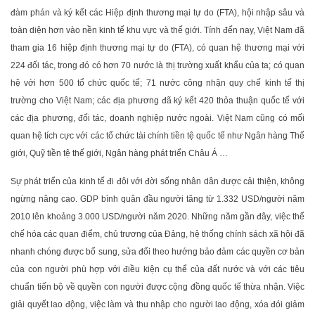
đàm phán và ký kết các Hiệp định thương mại tự do (FTA), hội nhập sâu và
toàn diện hơn vào nền kinh tế khu vực và thế giới. Tính đến nay, Việt Nam đã
tham gia 16 hiệp định thương mại tự do (FTA), có quan hệ thương mại với
224 đối tác, trong đó có hơn 70 nước là thị trường xuất khẩu của ta; có quan
hệ với hơn 500 tổ chức quốc tế; 71 nước công nhận quy chế kinh tế thị
trường cho Việt Nam; các địa phương đã ký kết 420 thỏa thuận quốc tế với
các địa phương, đối tác, doanh nghiệp nước ngoài. Việt Nam cũng có mối
quan hệ tích cực với các tổ chức tài chính tiền tệ quốc tế như Ngân hàng Thế
giới, Quỹ tiền tệ thế giới, Ngân hàng phát triển Châu Á …
Sự phát triển của kinh tế đi đôi với đời sống nhân dân được cải thiện, không
ngừng nâng cao. GDP bình quân đầu người tăng từ 1.332 USD/người năm
2010 lên khoảng 3.000 USD/người năm 2020. Những năm gần đây, việc thể
chế hóa các quan điểm, chủ trương của Đảng, hệ thống chính sách xã hội đã
nhanh chóng được bổ sung, sửa đổi theo hướng bảo đảm các quyền cơ bản
của con người phù hợp với điều kiện cụ thể của đất nước và với các tiêu
chuẩn tiến bộ về quyền con người được cộng đồng quốc tế thừa nhận. Việc
giải quyết lao động, việc làm và thu nhập cho người lao động, xóa đói giảm