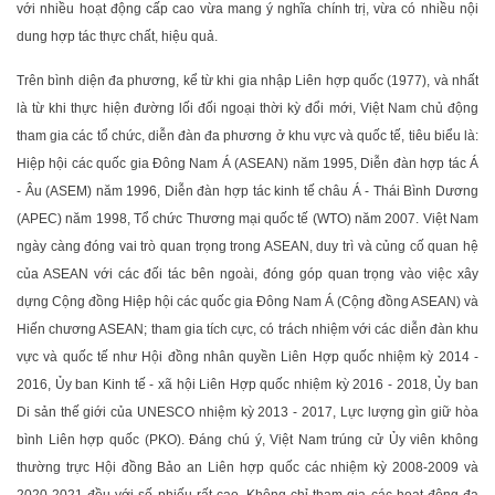
với nhiều hoạt động cấp cao vừa mang ý nghĩa chính trị, vừa có nhiều nội
dung hợp tác thực chất, hiệu quả.
Trên bình diện đa phương, kể từ khi gia nhập Liên hợp quốc (1977), và nhất
là từ khi thực hiện đường lối đối ngoại thời kỳ đổi mới, Việt Nam chủ động
tham gia các tổ chức, diễn đàn đa phương ở khu vực và quốc tế, tiêu biểu là:
Hiệp hội các quốc gia Đông Nam Á (ASEAN) năm 1995, Diễn đàn hợp tác Á
- Âu (ASEM) năm 1996, Diễn đàn hợp tác kinh tế châu Á - Thái Bình Dương
(APEC) năm 1998, Tổ chức Thương mại quốc tế (WTO) năm 2007. Việt Nam
ngày càng đóng vai trò quan trọng trong ASEAN, duy trì và củng cố quan hệ
của ASEAN với các đối tác bên ngoài, đóng góp quan trọng vào việc xây
dựng Cộng đồng Hiệp hội các quốc gia Đông Nam Á (Cộng đồng ASEAN) và
Hiến chương ASEAN; tham gia tích cực, có trách nhiệm với các diễn đàn khu
vực và quốc tế như Hội đồng nhân quyền Liên Hợp quốc nhiệm kỳ 2014 -
2016, Ủy ban Kinh tế - xã hội Liên Hợp quốc nhiệm kỳ 2016 - 2018, Ủy ban
Di sản thế giới của UNESCO nhiệm kỳ 2013 - 2017, Lực lượng gìn giữ hòa
bình Liên hợp quốc (PKO). Đáng chú ý, Việt Nam trúng cử Ủy viên không
thường trực Hội đồng Bảo an Liên hợp quốc các nhiệm kỳ 2008-2009 và