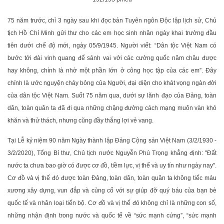
75 năm trước, chỉ 3 ngày sau khi đọc bản Tuyên ngôn Độc lập lịch sử, Chủ
tịch Hồ Chí Minh gửi thư cho các em học sinh nhân ngày khai trường đầu
tiên dưới chế độ mới, ngày 05/9/1945. Người viết: “Dân tộc Việt Nam có
bước tới đài vinh quang để sánh vai với các cường quốc năm châu được
hay không, chính là nhờ một phần lớn ở công học tập của các em”. Đây
chính là ước nguyện cháy bỏng của Người, đại diện cho khát vọng ngàn đời
của dân tộc Việt Nam. Suốt 75 năm qua, dưới sự lãnh đạo của Đảng, toàn
dân, toàn quân ta đã đi qua những chặng đường cách mạng muôn vàn khó
khăn và thử thách, nhưng cũng đầy thắng lợi vẻ vang.
Tại Lễ kỷ niệm 90 năm Ngày thành lập Đảng Cộng sản Việt Nam (3/2/1930 -
3/2/2020), Tổng Bí thư, Chủ tịch nước Nguyễn Phú Trọng khẳng định: "Đất
nước ta chưa bao giờ có được cơ đồ, tiềm lực, vị thế và uy tín như ngày nay".
Cơ đồ và vị thế đó được toàn Đảng, toàn dân, toàn quân ta không tiếc máu
xương xây dựng, vun đắp và củng cố với sự giúp đỡ quý báu của bạn bè
quốc tế và nhân loại tiến bộ. Cơ đồ và vị thế đó không chỉ là những con số,
những nhận định trong nước và quốc tế về “sức mạnh cứng”, “sức mạnh