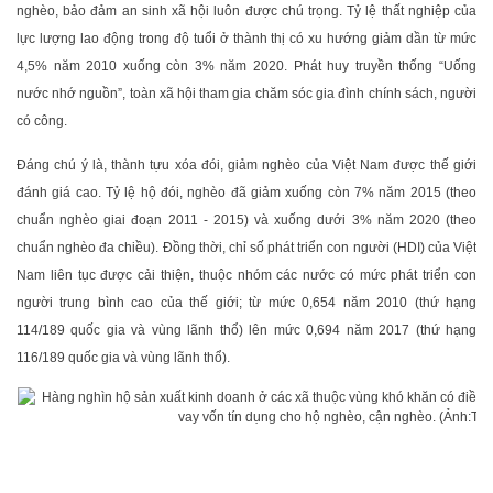
nghèo, bảo đảm an sinh xã hội luôn được chú trọng. Tỷ lệ thất nghiệp của
lực lượng lao động trong độ tuổi ở thành thị có xu hướng giảm dần từ mức
4,5% năm 2010 xuống còn 3% năm 2020. Phát huy truyền thống “Uống
nước nhớ nguồn”, toàn xã hội tham gia chăm sóc gia đình chính sách, người
có công.
Đáng chú ý là, thành tựu xóa đói, giảm nghèo của Việt Nam được thế giới
đánh giá cao. Tỷ lệ hộ đói, nghèo đã giảm xuống còn 7% năm 2015 (theo
chuẩn nghèo giai đoạn 2011 - 2015) và xuống dưới 3% năm 2020 (theo
chuẩn nghèo đa chiều). Đồng thời, chỉ số phát triển con người (HDI) của Việt
Nam liên tục được cải thiện, thuộc nhóm các nước có mức phát triển con
người trung bình cao của thế giới; từ mức 0,654 năm 2010 (thứ hạng
114/189 quốc gia và vùng lãnh thổ) lên mức 0,694 năm 2017 (thứ hạng
116/189 quốc gia và vùng lãnh thổ).