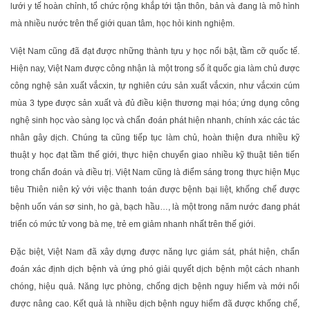
lưới y tế hoàn chỉnh, tổ chức rộng khắp tới tận thôn, bản và đang là mô hình
mà nhiều nước trên thế giới quan tâm, học hỏi kinh nghiệm.
Việt Nam cũng đã đạt được những thành tựu y học nổi bật, tầm cỡ quốc tế.
Hiện nay, Việt Nam được công nhận là một trong số ít quốc gia làm chủ được
công nghệ sản xuất vắcxin, tự nghiên cứu sản xuất vắcxin, như vắcxin cúm
mùa 3 type được sản xuất và đủ điều kiện thương mại hóa; ứng dụng công
nghệ sinh học vào sàng lọc và chẩn đoán phát hiện nhanh, chính xác các tác
nhân gây dịch. Chúng ta cũng tiếp tục làm chủ, hoàn thiện đưa nhiều kỹ
thuật y học đạt tầm thế giới, thực hiện chuyển giao nhiều kỹ thuật tiên tiến
trong chẩn đoán và điều trị. Việt Nam cũng là điểm sáng trong thực hiện Mục
tiêu Thiên niên kỷ với việc thanh toán được bệnh bại liệt, khống chế được
bệnh uốn ván sơ sinh, ho gà, bạch hầu…, là một trong năm nước đang phát
triển có mức tử vong bà mẹ, trẻ em giảm nhanh nhất trên thế giới.
Đặc biệt, Việt Nam đã xây dựng được năng lực giám sát, phát hiện, chẩn
đoán xác định dịch bệnh và ứng phó giải quyết dịch bệnh một cách nhanh
chóng, hiệu quả. Năng lực phòng, chống dịch bệnh nguy hiểm và mới nổi
được nâng cao. Kết quả là nhiều dịch bệnh nguy hiểm đã được khống chế,