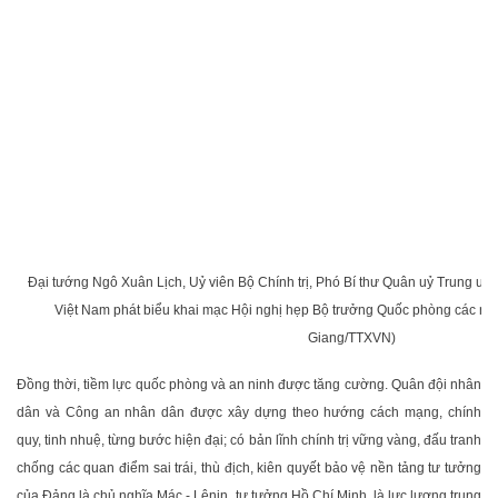
Đại tướng Ngô Xuân Lịch, Uỷ viên Bộ Chính trị, Phó Bí thư Quân uỷ Trung ư
Việt Nam phát biểu khai mạc Hội nghị hẹp Bộ trưởng Quốc phòng các n
Giang/TTXVN)
Đồng thời, tiềm lực quốc phòng và an ninh được tăng cường. Quân đội nhân
dân và Công an nhân dân được xây dựng theo hướng cách mạng, chính
quy, tinh nhuệ, từng bước hiện đại; có bản lĩnh chính trị vững vàng, đấu tranh
chống các quan điểm sai trái, thù địch, kiên quyết bảo vệ nền tảng tư tưởng
của Đảng là chủ nghĩa Mác - Lênin, tư tưởng Hồ Chí Minh, là lực lượng trung