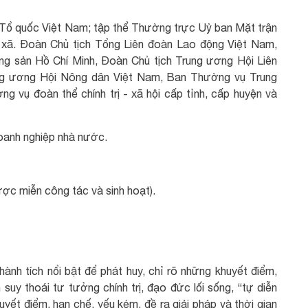
 Tổ quốc Việt Nam; tập thể Thường trực Uỷ ban Mặt trận
 xã. Đoàn Chủ tịch Tổng Liên đoàn Lao động Việt Nam,
g sản Hồ Chí Minh, Đoàn Chủ tịch Trung ương Hội Liên
ng ương Hội Nông dân Việt Nam, Ban Thường vụ Trung
g vụ đoàn thể chính trị - xã hội cấp tỉnh, cấp huyện và
doanh nghiệp nhà nước.
ược miễn công tác và sinh hoạt).
ành tích nổi bật để phát huy, chỉ rõ những khuyết điểm,
 suy thoái tư tưởng chính trị, đạo đức lối sống, “tự diễn
uyết điểm, hạn chế, yếu kém, đề ra giải pháp và thời gian