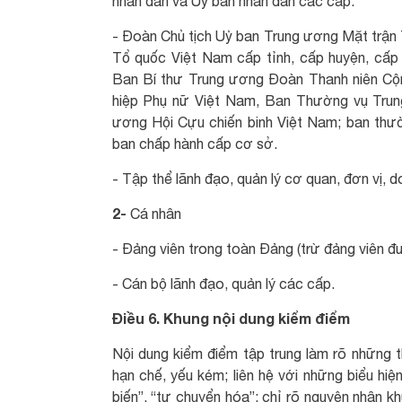
nhân dân và Uỷ ban nhân dân các cấp.
- Đoàn Chủ tịch Uỷ ban Trung ương Mặt trận
Tổ quốc Việt Nam cấp tỉnh, cấp huyện, cấp
Ban Bí thư Trung ương Đoàn Thanh niên Cộn
hiệp Phụ nữ Việt Nam, Ban Thường vụ Tru
ương Hội Cựu chiến binh Việt Nam; ban thườn
ban chấp hành cấp cơ sở.
- Tập thể lãnh đạo, quản lý cơ quan, đơn vị, 
2-
Cá nhân
- Đảng viên trong toàn Đảng (trừ đảng viên đ
- Cán bộ lãnh đạo, quản lý các cấp.
Điều 6. Khung nội dung kiểm điểm
Nội dung kiểm điểm tập trung làm rõ những th
hạn chế, yếu kém; liên hệ với những biểu hiện
biến”, “tự chuyển hóa”; chỉ rõ nguyên nhân kh