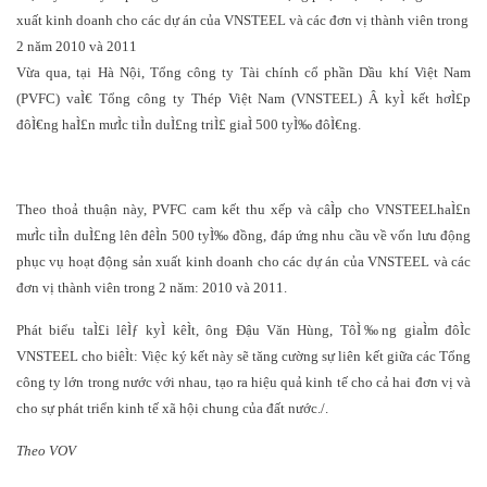
xuất kinh doanh cho các dự án của VNSTEEL và các đơn vị thành viên trong
2 năm 2010 và 2011
Vừa qua, tại Hà Nội, Tổng công ty Tài chính cổ phần Dầu khí Việt Nam
(PVFC) vaÌ€ Tổng công ty Thép Việt Nam (VNSTEEL) Â kyÌ kết hơÌ£p
đôÌ€ng haÌ£n mưÌc tiÌn duÌ£ng triÌ£ giaÌ 500 tyÌ‰ đôÌ€ng.
Theo thoả thuận này, PVFC cam kết thu xếp và câÌp cho VNSTEEL
haÌ£n
mưÌc tiÌn duÌ£ng lên đêÌn 500 tyÌ‰ đồng, đáp ứng nhu cầu về vốn lưu động
phục vụ hoạt động sản xuất kinh doanh cho các dự án của VNSTEEL và các
đơn vị thành viên trong 2 năm: 2010 và 2011.
Phát biểu taÌ£i lêÌƒ kyÌ kêÌt, ông Đậu Văn Hùng, TôÌ‰ng giaÌm đôÌc
VNSTEEL cho biêÌt: Việc ký kết này sẽ tăng cường sự liên kết giữa các Tổng
công ty lớn trong nước với nhau, tạo ra hiệu quả kinh tế cho cả hai đơn vị và
cho sự phát triển kinh tế xã hội chung của đất nước./.
Theo VOV