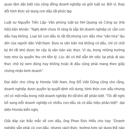
quan tâm đặc biệt của cộng đồng doanh nghiệp và giới luật sư. Bởi vì, thay
đổi hình thức sử dụng con dấu rất phức tạp.
Luật sư Nguyễn Tiến Lập- Văn phòng luật sư NH Quang và Cộng sự (Hà
Nội) băn khoăn: “Nghị định chưa rõ ràng là sắp tới doanh nghiệp có cần con
dấu hay không. Loại bỏ con dấu là rất tốt,nhưng con dấu như “văn hóa” lâu
đời của người dân Việt Nam. Đưa ra văn bản mà không có dấu, chỉ có chữ
ký thì rất khó được tin cậy là văn bản xác thực. Ví dụ, trong những trường
hợp như ủy quyền thu chi tiền tỷ. Lúc đó có thể dẫn tới việc lại phải đi xác
thực chữ ký xem đúng hay không hoặc đi đâu cũng phải mang theo giấy
chứng nhận kinh doanh”.
Đại diện cho công ty Honda Việt Nam, ông Đỗ Việt Dũng cũng cho rằng,
doanh nghiệp được quyền tự quyết định nội dung, hình thức con dấu nhưng
chỉ có một mẫu trong một doanh nghiệp thì rất khó để phân biệt. “Tôi đề nghị
bổ sung mỗi doanh nghiệp có nhiều con dấu và có dấu hiệu phân biệt”- đại
diện Honda kiến nghị.
Giải đáp các thắc mắc về con dấu, ông Phan Đức Hiếu cho hay: “Doanh
nghiệp vẫn phải có con dấu, nhưng cách thức, trường hợp sử dụng thế nào