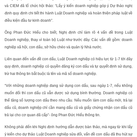
và CIEM đã tổ chức hội thảo: “Lấy ý kiến doanh nghiệp góp ý Dự thảo nghị
định quy định chi tiết thi hành Luật Doanh nghiệp và hoàn thiện pháp luật về
điều kiện đầu tư kinh doanh”.
Ông Phan Đức Hiếu cho biết, Nghị định chỉ làm rõ 4 vấn đề trong Luật
Doanh nghiệp, thay vì toàn bộ Luật như trước đây. Các vấn đề gồm: doanh
nghiệp xã hội, con dấu, sở hữu chéo và quản lý Nhà nước.
Liên quan đến vấn đề con dấu, Luật Doanh nghiệp có hiệu lực từ 1-7 tới đây
quy định, doanh nghiệp có quyền đăng ký con dấu và tự quyết định sử dụng,
trừ hai thông tin bắt buộc là tên và mã số doanh nghiệp.
“Với những doanh nghiệp đang sử dụng con dấu, sau ngày 1-7, nếu không
muốn đổi thì con dấu cũ vẫn được sử dụng bình thường. Doanh nghiệp có
thể tăng số lượng con dấu theo nhu cầu. Nếu muốn làm con dấu mới, trả lại
dấu cũ, doanh nghiệp chỉ cần mang dấu cũ và giấy chứng nhận con dấu cũ
trả lại cho cơ quan đã cấp”- ông Phan Đức Hiếu thông tin.
Không phải đến khi Nghị định hướng dẫn được bàn thảo, mà ngay từ khi lấy
ý kiến cho dự thảo Luật Doanh nghiệp sửa đổi, vấn đề con dấu đã thu hút sự