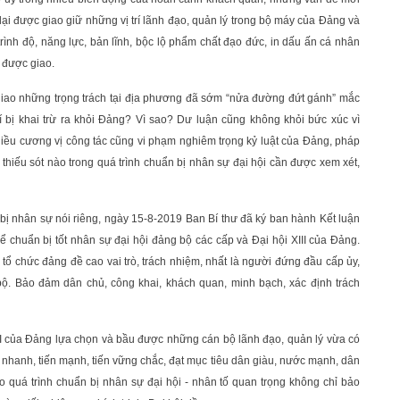
lại được giao giữ những vị trí lãnh đạo, quản lý trong bộ máy của Đảng và
rình độ, năng lực, bản lĩnh, bộc lộ phẩm chất đạo đức, in dấu ấn cá nhân
ụ được giao.
 giao những trọng trách tại địa phương đã sớm “nửa đường đứt gánh” mắc
í bị khai trừ ra khỏi Đảng? Vì sao? Dư luận cũng không khỏi bức xúc vì
iều cương vị công tác cũng vi phạm nghiêm trọng kỷ luật của Đảng, pháp
thiếu sót nào trong quá trình chuẩn bị nhân sự đại hội cần được xem xét,
 bị nhân sự nói riêng, ngày 15-8-2019 Ban Bí thư đã ký ban hành Kết luận
ể chuẩn bị tốt nhân sự đại hội đảng bộ các cấp và Đại hội XIII của Đảng.
, tổ chức đảng đề cao vai trò, trách nhiệm, nhất là người đứng đầu cấp ủy,
bộ. Bảo đảm dân chủ, công khai, khách quan, minh bạch, xác định trách
II của Đảng lựa chọn và bầu được những cán bộ lãnh đạo, quản lý vừa có
 nhanh, tiến mạnh, tiến vững chắc, đạt mục tiêu dân giàu, nước mạnh, dân
o quá trình chuẩn bị nhân sự đại hội - nhân tố quan trọng không chỉ bảo