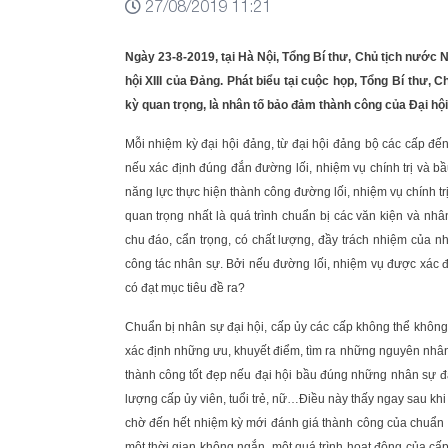
27/08/2019 11:21
Ngày 23-8-2019, tại Hà Nội, Tổng Bí thư, Chủ tịch nước 
hội XIII của Đảng. Phát biểu tại cuộc họp, Tổng Bí thư, 
kỳ quan trọng, là nhân tố bảo đảm thành công của Đại hội 
Mỗi nhiệm kỳ đại hội đảng, từ đại hội đảng bộ các cấp đến
nếu xác định đúng đắn đường lối, nhiệm vụ chính trị và 
năng lực thực hiện thành công đường lối, nhiệm vụ chính t
quan trọng nhất là quá trình chuẩn bị các văn kiện và nh
chu đáo, cẩn trọng, có chất lượng, đầy trách nhiệm của n
công tác nhân sự. Bởi nếu đường lối, nhiệm vụ được xác 
có đạt mục tiêu đề ra?
Chuẩn bị nhân sự đại hội, cấp ủy các cấp không thể không 
xác định những ưu, khuyết điểm, tìm ra những nguyên nhân
thành công tốt đẹp nếu đại hội bầu đúng những nhân sự đã 
lượng cấp ủy viên, tuổi trẻ, nữ…Điều này thấy ngay sau khi
chờ đến hết nhiệm kỳ mới đánh giá thành công của chuẩn b
một thời gian không ngắn, một quá trình hoạt động của c