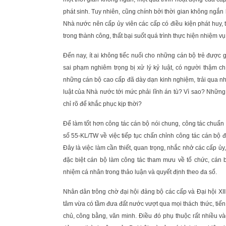
phát sinh. Tuy nhiên, cũng chính bởi thời gian không ngắn 
Nhà nước nên cấp ủy viên các cấp có điều kiện phát huy, t
trong thành công, thất bại suốt quá trình thực hiện nhiệm v
Đến nay, ít ai không tiếc nuối cho những cán bộ trẻ được
sai phạm nghiêm trọng bị xử lý kỷ luật, có người thậm ch
những cán bộ cao cấp đã dày dạn kinh nghiệm, trải qua nh
luật của Nhà nước tới mức phải lĩnh án tù? Vì sao? Những 
chỉ rõ để khắc phục kịp thời?
Để làm tốt hơn công tác cán bộ nói chung, công tác chuẩn
số 55-KL/TW về việc tiếp tục chấn chỉnh công tác cán bộ đ
Đây là việc làm cần thiết, quan trọng, nhắc nhở các cấp ủy
đặc biệt cán bộ làm công tác tham mưu về tổ chức, cán 
nhiệm cá nhân trong thảo luận và quyết định theo đa số.
Nhân dân trông chờ đại hội đảng bộ các cấp và Đại hội XI
tâm vừa có tầm đưa đất nước vượt qua mọi thách thức, tiến
chủ, công bằng, văn minh. Điều đó phụ thuộc rất nhiều và