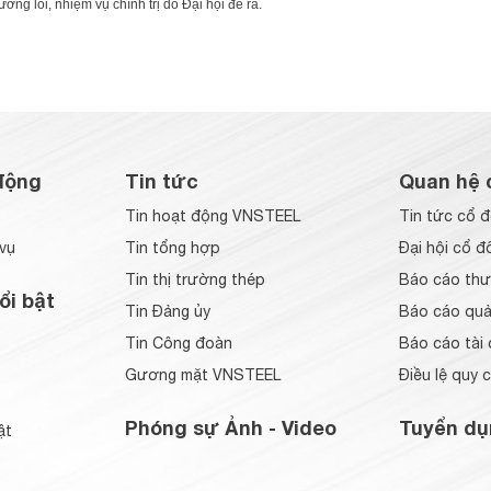
ng lối, nhiệm vụ chính trị do Đại hội đề ra.
động
Tin tức
Quan hệ 
Tin hoạt động VNSTEEL
Tin tức cổ 
vụ
Tin tổng hợp
Đại hội cổ đ
Tin thị trường thép
Báo cáo thư
ổi bật
Tin Đảng ủy
Báo cáo quản
Tin Công đoàn
Báo cáo tài 
Gương mặt VNSTEEL
Điều lệ quy 
Phóng sự Ảnh - Video
Tuyển dụ
ật