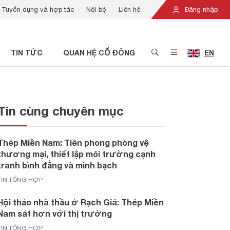
Tuyển dụng và hợp tác
Nội bộ
Liên hệ
Đăng nhập
TIN TỨC
QUAN HỆ CỔ ĐÔNG
EN
Tin cùng chuyên mục
Thép Miền Nam: Tiên phong phòng vệ
thương mại, thiết lập môi trường cạnh
tranh bình đẳng và minh bạch
TIN TỔNG HỢP
Hội thảo nhà thầu ở Rạch Giá: Thép Miền
Nam sát hơn với thị trường
TIN TỔNG HỢP