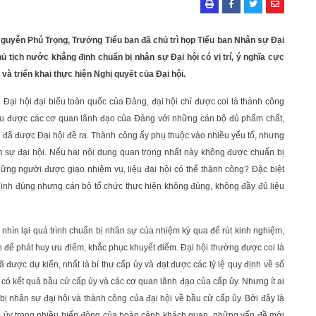
Nguyễn Phú Trọng, Trưởng Tiểu ban đã chủ trì họp Tiểu ban Nhân sự Đại
Chủ tịch nước khẳng định chuẩn bị nhân sự Đại hội có vị trí, ý nghĩa cực
và triển khai thực hiện Nghị quyết của Đại hội.
 Đại hội đại biểu toàn quốc của Đảng, đại hội chỉ được coi là thành công
bầu được các cơ quan lãnh đạo của Đảng với những cán bộ đủ phẩm chất,
rị đã được Đại hội đề ra. Thành công ấy phụ thuộc vào nhiều yếu tố, nhưng
ân sự đại hội. Nếu hai nội dung quan trọng nhất này không được chuẩn bị
hững người được giao nhiệm vụ, liệu đại hội có thể thành công? Đặc biệt
định đúng nhưng cán bộ tổ chức thực hiện không đúng, không đầy đủ liệu
nhìn lại quá trình chuẩn bị nhân sự của nhiệm kỳ qua để rút kinh nghiệm,
 để phát huy ưu điểm, khắc phục khuyết điểm. Đại hội thường được coi là
được dự kiến, nhất là bí thư cấp ủy và đạt được các tỷ lệ quy định về số
 có kết quả bầu cử cấp ủy và các cơ quan lãnh đạo của cấp ủy. Nhưng ít ai
ị nhân sự đại hội và thành công của đại hội về bầu cử cấp ủy. Bởi đây là
ấp ủy trong nhiều biến động của hoàn cảnh khách quan, những vấn đề mới