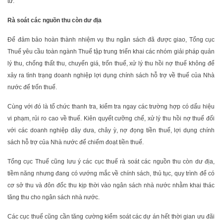
tử.
Rà soát các nguồn thu còn dư địa
Để đảm bảo hoàn thành nhiệm vụ thu ngân sách đã được giao, Tổng cục
Thuế yêu cầu toàn ngành Thuế tập trung triển khai các nhóm giải pháp quản
lý thu, chống thất thu, chuyển giá, trốn thuế, xử lý thu hồi nợ thuế không để
xảy ra tình trạng doanh nghiệp lợi dụng chính sách hỗ trợ về thuế của Nhà
nước để trốn thuế.
Cùng với đó là tổ chức thanh tra, kiểm tra ngay các trường hợp có dấu hiệu
vi phạm, rủi ro cao về thuế. Kiên quyết cưỡng chế, xử lý thu hồi nợ thuế đối
với các doanh nghiệp dây dưa, chây ỳ, nợ đọng tiền thuế, lợi dụng chính
sách hỗ trợ của Nhà nước để chiếm đoạt tiền thuế.
Tổng cục Thuế cũng lưu ý các cục thuế rà soát các nguồn thu còn dư địa,
tiềm năng nhưng đang có vướng mắc về chính sách, thủ tục, quy trình để có
cơ sở thu và đôn đốc thu kịp thời vào ngân sách nhà nước nhằm khai thác
tăng thu cho ngân sách nhà nước.
Các cục thuế cũng cần tăng cường kiểm soát các dự án hết thời gian ưu đãi