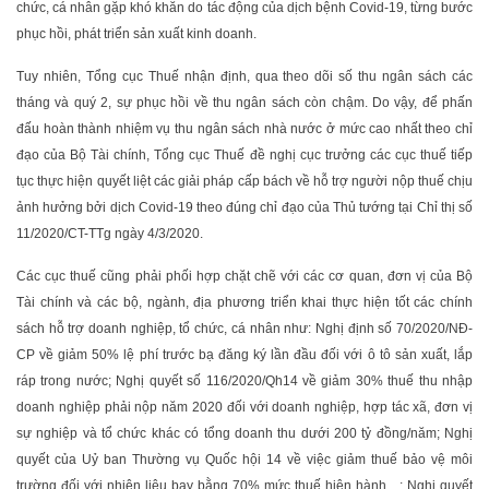
chức, cá nhân gặp khó khăn do tác động của dịch bệnh Covid-19, từng bước
phục hồi, phát triển sản xuất kinh doanh.
Tuy nhiên, Tổng cục Thuế nhận định, qua theo dõi số thu ngân sách các
tháng và quý 2, sự phục hồi về thu ngân sách còn chậm. Do vậy, để phấn
đấu hoàn thành nhiệm vụ thu ngân sách nhà nước ở mức cao nhất theo chỉ
đạo của Bộ Tài chính, Tổng cục Thuế đề nghị cục trưởng các cục thuế tiếp
tục thực hiện quyết liệt các giải pháp cấp bách về hỗ trợ người nộp thuế chịu
ảnh hưởng bởi dịch Covid-19 theo đúng chỉ đạo của Thủ tướng tại Chỉ thị số
11/2020/CT-TTg ngày 4/3/2020.
Các cục thuế cũng phải phối hợp chặt chẽ với các cơ quan, đơn vị của Bộ
Tài chính và các bộ, ngành, địa phương triển khai thực hiện tốt các chính
sách hỗ trợ doanh nghiệp, tổ chức, cá nhân như: Nghị định số 70/2020/NĐ-
CP về giảm 50% lệ phí trước bạ đăng ký lần đầu đối với ô tô sản xuất, lắp
ráp trong nước; Nghị quyết số 116/2020/Qh14 về giảm 30% thuế thu nhập
doanh nghiệp phải nộp năm 2020 đối với doanh nghiệp, hợp tác xã, đơn vị
sự nghiệp và tổ chức khác có tổng doanh thu dưới 200 tỷ đồng/năm; Nghị
quyết của Uỷ ban Thường vụ Quốc hội 14 về việc giảm thuế bảo vệ môi
trường đối với nhiên liệu bay bằng 70% mức thuế hiện hành…; Nghị quyết