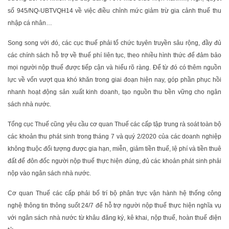
số 945/NQ-UBTVQH14 về việc điều chỉnh mức giảm trừ gia cảnh thuế thu
nhập cá nhân…
Song song với đó, các cục thuế phải tổ chức tuyên truyền sâu rộng, đầy đủ
các chính sách hỗ trợ về thuế phí liên tục, theo nhiều hình thức để đảm bảo
mọi người nộp thuế được tiếp cận và hiểu rõ ràng. Để từ đó có thêm nguồn
lực về vốn vượt qua khó khăn trong giai đoạn hiện nay, góp phần phục hồi
nhanh hoạt động sản xuất kinh doanh, tạo nguồn thu bền vững cho ngân
sách nhà nước.
Tổng cục Thuế cũng yêu cầu cơ quan Thuế các cấp tập trung rà soát toàn bộ
các khoản thu phát sinh trong tháng 7 và quý 2/2020 của các doanh nghiệp
không thuộc đối tượng được gia hạn, miễn, giảm tiền thuế, lệ phí và tiền thuê
đất để đôn đốc người nộp thuế thực hiện đúng, đủ các khoản phát sinh phải
nộp vào ngân sách nhà nước.
Cơ quan Thuế các cấp phải bố trí bộ phân trực vận hành hệ thống công
nghệ thông tin thông suốt 24/7 để hỗ trợ người nộp thuế thực hiện nghĩa vụ
với ngân sách nhà nước từ khâu đăng ký, kê khai, nộp thuế, hoàn thuế điện