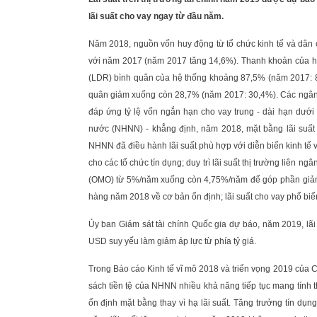
lãi suất cho vay ngay từ đầu năm.
Năm 2018, nguồn vốn huy động từ tổ chức kinh tế và dân
với năm 2017 (năm 2017 tăng 14,6%). Thanh khoản của hệ 
(LDR) bình quân của hệ thống khoảng 87,5% (năm 2017: 8
quân giảm xuống còn 28,7% (năm 2017: 30,4%). Các ngân 
đáp ứng tỷ lệ vốn ngắn hạn cho vay trung - dài hạn dưới
nước (NHNN) - khẳng định, năm 2018, mặt bằng lãi suất đư
NHNN đã điều hành lãi suất phù hợp với diễn biến kinh tế vĩ
cho các tổ chức tín dụng; duy trì lãi suất thị trường liên n
(OMO) từ 5%/năm xuống còn 4,75%/năm để góp phần giảm 
hàng năm 2018 về cơ bản ổn định; lãi suất cho vay phổ bi
Ủy ban Giám sát tài chính Quốc gia dự báo, năm 2019, lãi
USD suy yếu làm giảm áp lực từ phía tỷ giá.
Trong Báo cáo Kinh tế vĩ mô 2018 và triển vọng 2019 của
sách tiền tệ của NHNN nhiều khả năng tiếp tục mang tính 
ổn định mặt bằng thay vì hạ lãi suất. Tăng trưởng tín dụ