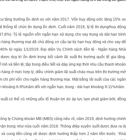
 cư tăng trưởng ổn định so với năm 2017. Vốn huy động ước tăng 15% so
thống tổ chức tín dụng ổn định. Cuối năm 2018, tỷ lệ tín dụng/huy động
7,8%). Tỷ lệ nguồn vốn ngắn hạn sử dụng cho vay trung và dài hạn bình
hàng thương mại đã chủ động cơ cấu lại kỳ hạn huy động và cho vay để
 40% từ ngày 1/1/2019. Đại diện Vụ Chính sách tiền tệ - Ngân hàng Nhà
ợc duy trì ổn định trong bối cảnh lãi suất thị trường quốc tế gia tăng.
 mô và tiền tệ; tập trung điều tiết và đáp ứng kịp thời nhu cầu thanh khoản
gân hàng ở mức hợp lý; điều chỉnh giảm lãi suất chào mua trên thị trường mở
chi phí vốn cho ngân hàng thương mại. Mặt bằng lãi suất của các ngân
ến khoảng 6-9%/năm đối với ngắn hạn, trung - dài hạn khoảng 9-11%/năm.
 suất có thể có những yếu tố thuận lợi do áp lực lạm phát giảm bớt; đồng
 Công ty Chứng khoán MB (MBS) cũng nêu rõ, năm 2019, định hướng chính
thận trọng như nửa cuối năm 2018. Thông điệp xuyên suốt được đưa ra là
ng và cung tiền cũng sẽ được định hướng thấp hơn 2 năm liền trước. “Khả