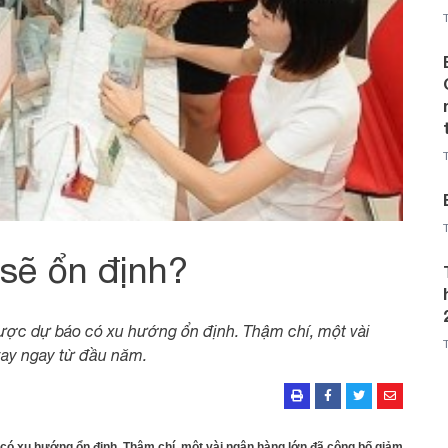
 sẽ ổn định?
 được dự báo có xu hướng ổn định. Thậm chí, một vài
vay ngay từ đầu năm.
 có xu hướng ổn định. Thậm chí, một vài ngân hàng lớn đã công bố giảm