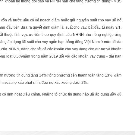
anh khoản hệ thống dồi dào và NHNN hạn chế tăng trưởng tín dụng”- MBS
g vốn và bước đầu có kế hoạch giảm hoặc giữ nguyên suất cho vay để hỗ
g đầu tiên đưa ra quyết định giảm lãi suất cho vay, bắt đầu từ ngày 9/1.
ất thuộc lĩnh vực ưu tiên theo quy định của NHNN như nông nghiệp ứng
àng áp dụng lãi suất cho vay ngắn hạn bằng đồng Việt Nam ở mức tối đa
 của NHNN, dành cho tất cả các khoản cho vay đang còn dư nợ và khoản
ồng loạt 0,5%/năm trong năm 2019 đối với các khoản vay trung - dài hạn
h hướng tín dụng tăng 14%; tổng phương tiện thanh toán tăng 13%; đảm
kiểm soát nợ xấu phát sinh, đưa nợ xấu xuống dưới 2%.
có linh hoạt điều chỉnh. Những tổ chức tín dụng nào đã áp dụng đầy đủ