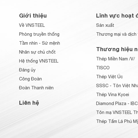
Giới thiệu
Lĩnh vực hoạt 
Về VNSTEEL
Sản xuất
Phòng truyền thống
Thương mại và dịch 
Tầm nhìn - Sứ mệnh
Thương hiệu n
Nhân sự chủ chốt
Thép Miền Nam /V/
Hệ thống VNSTEEL
TISCO
Đảng ủy
Thép Việt Úc
Công Đoàn
SSSC - Tôn Việt Nh
Đoàn Thanh niên
Thép Vina Kyoei
Liên hệ
Diamond Plaza - IBC
Tôn mạ VNSTEEL Th
Thép Tấm Lá Phú Mỹ