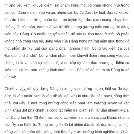
những yếu kém, khuyết điểm, sai phạm trong một bộ phận không nhỏ trong
cán bộ, đảng viên; nhiều vụ án, nhiều cán bộ đã được kỷ luật, đưa ra xét xử,
đều do thiếu tu dưỡng, phấn đấu, rèn luyện đạo đức cách mạng, chạy theo
chủ nghĩa cá nhân, đánh mất vai trò tiên phong gương mẫu của người đảng
viên của Đảng. Có nhiều nguyên nhân để xảy ra tình trạng ở một bộ phận
không nhỏ trong cán bộ, đảng viên của Đảng trong những năm qua, trong đó
một phần do “kỷ luật của Đảng phải nghiêm minh. Công tác kiểm tra của
Đảng phải chặt chẽ”, bởi vì “chín phần mười khuyết điểm trong công việc của
chúng ta là vì thiếu sự kiểm tra”, vì do cấp ủy lãnh đạo nhưng lại thiếu sự
kiểm tra thì “coi như không lãnh đạo”... như Bác Hồ đã chỉ ra và Đảng ta đã
đúc kết.
Chính vì vậy, để xây dựng Đảng ta trong sạch, vững mạnh, thật sự “là đạo
đức, là văn minh” vừa là vấn đề lâu dài vừa là nhu cầu cấp bách, đồng thời
phải coi đây là một trong những công việc phải làm thường xuyên và xác
định khâu đột phá chính là công tác kiểm tra, giám sát. Từ đầu nhiệm kỳ Đại
hội Đảng lần thứ XII đến nay, công tác kiểm tra, giám sát của Đảng, nhất là
của Ủy ban Kiểm tra Trung ương đã để lại nhiều dấu ấn tốt đẹp trong cán bộ,
đảng viên và nhân dân, đồng thời tích lũy được những kinh nghiệm quý báu