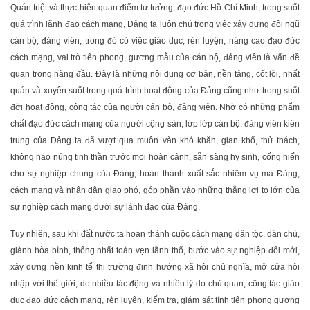
Quán triệt và thực hiện quan điểm tư tưởng, đạo đức Hồ Chí Minh, trong suốt
quá trình lãnh đạo cách mạng, Đảng ta luôn chú trọng việc xây dựng đội ngũ
cán bộ, đảng viên, trong đó có việc giáo dục, rèn luyện, nâng cao đạo đức
cách mạng, vai trò tiên phong, gương mẫu của cán bộ, đảng viên là vấn đề
quan trọng hàng đầu. Đây là những nội dung cơ bản, nền tảng, cốt lõi, nhất
quán và xuyên suốt trong quá trình hoạt động của Đảng cũng như trong suốt
đời hoạt động, công tác của người cán bộ, đảng viên. Nhờ có những phẩm
chất đạo đức cách mạng của người cộng sản, lớp lớp cán bộ, đảng viên kiên
trung của Đảng ta đã vượt qua muôn vàn khó khăn, gian khổ, thử thách,
không nao núng tinh thần trước mọi hoàn cảnh, sẵn sàng hy sinh, cống hiến
cho sự nghiệp chung của Đảng, hoàn thành xuất sắc nhiệm vụ mà Đảng,
cách mạng và nhân dân giao phó, góp phần vào những thắng lợi to lớn của
sự nghiệp cách mạng dưới sự lãnh đạo của Đảng.
Tuy nhiên, sau khi đất nước ta hoàn thành cuộc cách mạng dân tộc, dân chủ,
giành hòa bình, thống nhất toàn vẹn lãnh thổ, bước vào sự nghiệp đổi mới,
xây dựng nền kinh tế thị trường định hướng xã hội chủ nghĩa, mở cửa hội
nhập với thế giới, do nhiều tác động và nhiều lý do chủ quan, công tác giáo
dục đạo đức cách mạng, rèn luyện, kiểm tra, giám sát tính tiên phong gương