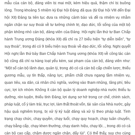
mẫu của cán bộ, đảng viên bị mai một, kém hiệu quả, thậm chí bị buông
lỏng. Trong khoảng 5 nhiệm kỳ Đại hội Đảng đã qua (từ Đại hội VIII đến Đại
hội XII) Đảng ta liên tục đưa ra những cảnh báo và đề ra nhiệm vụ nhằm
ngăn chặn sư suy thoái về tư tưởng chính trị, đạo đức, lối sống của một bộ
phận không nhỏ cán bộ, đảng viên của Đảng. Hội nghị lần thứ tư Ban Chấp
hành Trung ương Đảng (khóa XII) đã chỉ ra 27 biểu hiện “tự diễn biến”, “tự
suy thoái”, trong đó có 9 biểu hiện suy thoái về đạo đức, lối sống. Nghị quyết
Hội nghị lần thứ bảy Ban Chấp hành Trung ương (khóa XII) về công tác cán
bộ cũng đã chỉ ra hàng loạt yếu kém, sai phạm của cán bộ, đảng viên như:
“Một số cán bộ lãnh đạo, quản lý, trong đó có cả cán bộ cấp chiến lược, thiếu
gương mẫu, uy tín thấp, năng lực, phẩm chất chưa ngang tầm nhiệm vụ,
quan liêu, xa dân, cá nhân chủ nghĩa, vướng vào tham nhũng, lãng phí, tiêu
cực, lợi ích nhóm. Không ít cán bộ quản lý doanh nghiệp nhà nước thiếu tu
dưỡng, rèn luyện, thiếu tính Đảng, lợi dụng sơ hở trong cơ chế, chính sách,
pháp luật, cố ý làm trái, trục lợi, làm thất thoát vốn, tài sản của Nhà nước, gây
hậu quả nghiêm trọng, bị xử lý kỷ luật đảng và xử lý theo pháp luật. Tình
trạng chạy chức, chạy quyền, chạy tuổi, chạy quy hoạch, chạy luân chuyển,
chạy bằng cấp, chạy khen thưởng, chạy danh hiệu, chạy tội..., trong đó có cả
cán bộ cao cấp, chậm được ngăn chặn, đẩy lùi”. Có thể thấy, suy cho cùng