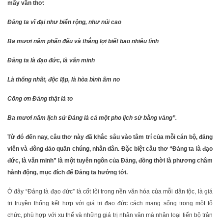
mấy vần thơ:
Đảng ta vĩ đại như biển rộng, như núi cao
Ba mươi năm phấn đấu và thắng lợi biết bao nhiêu tình
Đảng ta là đạo đức, là văn minh
Là thống nhất, độc lập, là hòa bình ấm no
Công ơn Đảng thật là to
Ba mươi năm lịch sử Đảng là cả một pho lịch sử bằng vàng”.
Từ đó đến nay, câu thơ này đã khắc sâu vào tâm trí của mỗi cán bộ, đảng
viên và đông đảo quần chúng, nhân dân. Đặc biệt câu thơ “Đảng ta là đạo
đức, là văn minh” là một tuyên ngôn của Đảng, đồng thời là phương châm
hành động, mục đích để Đảng ta hướng tới.
Ở đây “Đảng là đạo đức” là cốt lõi trong nền văn hóa của mỗi dân tộc, là giá
trị truyền thống kết hợp với giá trị đạo đức cách mạng sống trong một tổ
chức, phù hợp với xu thế và những giá trị nhân văn mà nhân loại tiến bộ trân