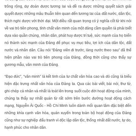
trông rộng, dự đoán được tương lai và đề ra được những quyết sách giải
quyết được những mâu thuẫn liên quan đến tương lai của đất nước, dân tộc,
thích nghi được với thời đại. Một điều rất quan trọng có ý nghĩa cốt tử khi nói
về vai trò tiên phong, tính chất văn minh của một đảng cầm quyền là phải biết
dựa vào quần chúng, nhân dân, phát huy được trí tuệ, sức mạnh của họ biến
nó thành sức mạnh của Đảng để phục vụ mục tiêu, lợi ích của dân tộc, đất
nước và nhân dân. Câu nói “Đảng viên đi trước, làng nước theo sau” đã thể
hiện phần nào vai trò tiên phong của Đảng, đồng thời cũng cho thấy sự
gương mẫu, văn minh của Đảng.
“Đạo đức”, “văn minh” là kết tinh của tư chất văn hóa cao và đó cũng là biểu
hiện đặc trưng nhất văn hóa của Đảng ta. Qua các bài viết, bài nói, thư từ,
ghi chép cá nhân và nhất là toát lên trong suốt cuộc đời hoạt động của mình,
chúng ta thấy sự nhất quán từ rất sớm trên bước đường hoạt động cách
mạng, Nguyễn Ái Quốc - Hồ Chí Minh luôn dành mối quan tâm đặc biệt đến
những khía cạnh văn hóa, quán xuyến trong toàn bộ hoạt động của Đảng
cũng như sự nghiệp đấu tranh vì độc lập dân tộc, thống nhất đất nước, tự do,
hạnh phúc cho nhân dân.