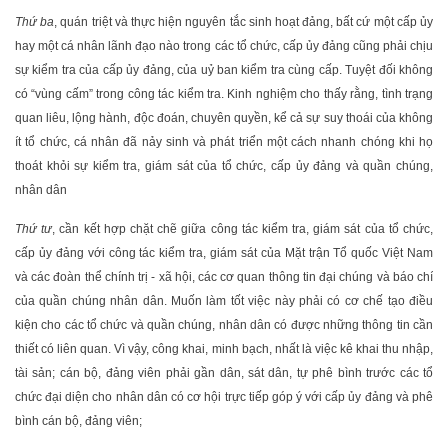
Thứ ba
, quán triệt và thực hiện nguyên tắc sinh hoạt đảng, bất cứ một cấp ủy
hay một cá nhân lãnh đạo nào trong các tổ chức, cấp ủy đảng cũng phải chịu
sự kiểm tra của cấp ủy đảng, của uỷ ban kiểm tra cùng cấp. Tuyệt đối không
có “vùng cấm” trong công tác kiểm tra. Kinh nghiệm cho thấy rằng, tình trạng
quan liêu, lộng hành, độc đoán, chuyên quyền, kể cả sự suy thoái của không
ít tổ chức, cá nhân đã nảy sinh và phát triển một cách nhanh chóng khi họ
thoát khỏi sự kiểm tra, giám sát của tổ chức, cấp ủy đảng và quần chúng,
nhân dân
Thứ tư
, cần kết hợp chặt chẽ giữa công tác kiểm tra, giám sát của tổ chức,
cấp ủy đảng với công tác kiểm tra, giám sát của Mặt trận Tổ quốc Việt Nam
và các đoàn thể chính trị - xã hội, các cơ quan thông tin đại chúng và báo chí
của quần chúng nhân dân. Muốn làm tốt việc này phải có cơ chế tạo điều
kiện cho các tổ chức và quần chúng, nhân dân có được những thông tin cần
thiết có liên quan. Vì vậy, công khai, minh bạch, nhất là việc kê khai thu nhập,
tài sản; cán bộ, đảng viên phải gần dân, sát dân, tự phê bình trước các tổ
chức đại diện cho nhân dân có cơ hội trực tiếp góp ý với cấp ủy đảng và phê
bình cán bộ, đảng viên;