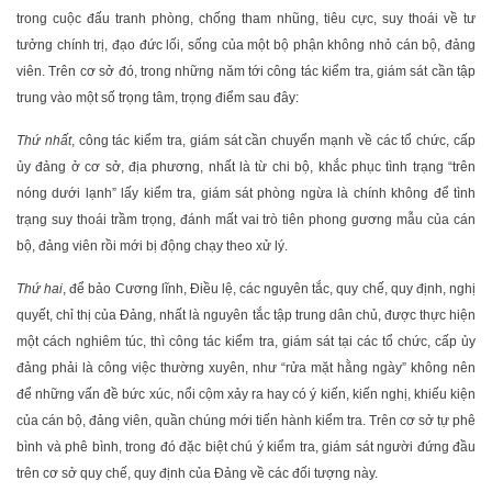
trong cuộc đấu tranh phòng, chống tham nhũng, tiêu cực, suy thoái về tư
tưởng chính trị, đạo đức lối, sống của một bộ phận không nhỏ cán bộ, đảng
viên. Trên cơ sở đó, trong những năm tới công tác kiểm tra, giám sát cần tập
trung vào một số trọng tâm, trọng điểm sau đây:
Thứ nhất
, công tác kiểm tra, giám sát cần chuyển mạnh về các tổ chức, cấp
ủy đảng ở cơ sở, địa phương, nhất là từ chi bộ, khắc phục tình trạng “trên
nóng dưới lạnh” lấy kiểm tra, giám sát phòng ngừa là chính không để tình
trạng suy thoái trầm trọng, đánh mất vai trò tiên phong gương mẫu của cán
bộ, đảng viên rồi mới bị động chạy theo xử lý.
Thứ hai
, để bảo Cương lĩnh, Điều lệ, các nguyên tắc, quy chế, quy định, nghị
quyết, chỉ thị của Đảng, nhất là nguyên tắc tập trung dân chủ, được thực hiện
một cách nghiêm túc, thì công tác kiểm tra, giám sát tại các tổ chức, cấp ủy
đảng phải là công việc thường xuyên, như “rửa mặt hằng ngày” không nên
để những vấn đề bức xúc, nổi cộm xảy ra hay có ý kiến, kiến nghị, khiếu kiện
của cán bộ, đảng viên, quần chúng mới tiến hành kiểm tra. Trên cơ sở tự phê
bình và phê bình, trong đó đặc biệt chú ý kiểm tra, giám sát người đứng đầu
trên cơ sở quy chế, quy định của Đảng về các đối tượng này.