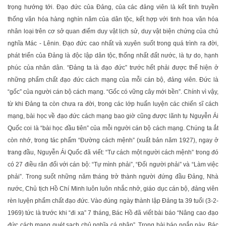
trọng hướng tới. Đạo đức của Đảng, của các đảng viên là kết tinh truyền
thống văn hóa hàng nghìn năm của dân tộc, kết hợp với tinh hoa văn hóa
nhân loại trên cơ sở quan điểm duy vật lịch sử, duy vật biện chứng của chủ
nghĩa Mác - Lênin. Đạo đức cao nhất và xuyên suốt trong quá trình ra đời,
phát triển của Đảng là độc lập dân tộc, thống nhất đất nước, là tự do, hạnh
phúc của nhân dân. “Đảng ta là đạo đức” trước hết phải được thể hiện ở
những phẩm chất đạo đức cách mạng của mỗi cán bộ, đảng viên. Đức là
“gốc” của người cán bộ cách mạng. “Gốc có vững cây mới bền”. Chính vì vậy,
từ khi Đảng ta còn chưa ra đời, trong các lớp huấn luyện các chiến sĩ cách
mạng, bài học về đạo đức cách mạng bao giờ cũng được lãnh tụ Nguyễn Ái
Quốc coi là “bài học đầu tiên” của mỗi người cán bộ cách mạng. Chúng ta ắt
còn nhớ, trong tác phẩm “Đường cách mệnh” (xuất bản năm 1927), ngay ở
trang đầu, Nguyễn Ái Quốc đã viết: “Tư cách một người cách mệnh” trong đó
có 27 điều răn đối với cán bộ: “Tự mình phải”, “Đối người phải” và “Làm việc
phải”. Trong suốt những năm tháng trở thành người đứng đầu Đảng, Nhà
nước, Chủ tịch Hồ Chí Minh luôn luôn nhắc nhở, giáo dục cán bộ, đảng viên
rèn luyện phẩm chất đạo đức. Vào đúng ngày thành lập Đảng ta 39 tuổi (3-2-
1969) tức là trước khi “đi xa” 7 tháng, Bác Hồ đã viết bài báo “Nâng cao đạo
đức cách mạng quét sạch chủ nghĩa cá nhân”. Trong bài báo ngắn này, Bác