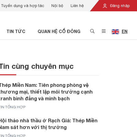
Tuyển dụng và hợp tác
Nội bộ
Liên hệ
Đăng nhập
TIN TỨC
QUAN HỆ CỔ ĐÔNG
EN
Tin cùng chuyên mục
Thép Miền Nam: Tiên phong phòng vệ
thương mại, thiết lập môi trường cạnh
tranh bình đẳng và minh bạch
TIN TỔNG HỢP
Hội thảo nhà thầu ở Rạch Giá: Thép Miền
Nam sát hơn với thị trường
TIN TỔNG HỢP