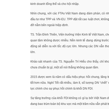
kinh doanh tổng thể và cho hội nhập.
Nhìn chung, với các FTAs Việt Nam đang đàm phán, có nhữ
đầu tư như TPP và VN-EU. TPP đặt rất cao luật chơi, khô
đỡ nằm bên ngoài hiệp định.
TS. Trần Đình Thiên, Viện trưởng Viện Kinh tế Việt Nam, ch
quan tâm không được nhiều. Nền kinh tế đang đứng trước 
động sẽ diễn ra với tốc độ cực lớn. Nhưng các DN vẫn tho
lớn.
Khảo sát nhanh của TS. Nguyễn Trí Hiếu cho thấy, chỉ kho
chưa chuẩn bị gì, một số nói thẳng không quan tâm.
2015 được xem là năm có dấu hiệu phục hồi chung, tăng tr
tốt hơn nữa. Nghỉ Tết rất nhiều, làm ít, số lượng DN “chết
lực chính cho sự phục hồi chính là khối DN FDI.
Sự tăng trưởng của khối FDI không có gì lạ bởi Việt Nam
đang bao trùm toàn bộ khu vực mà một trăm nữa vẫn phát tr