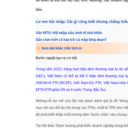
sẽ diễn ra với tốc độ cực lớn. Nhưng, các doanh ngh
lớn.
Lơ mơ hội nhập: Cái gì cũng biết nhưng chẳng hiểu
Vào WTO: Hội nhập sâu, kinh tế khó khăn
Sân chơi mới có loại trừ cá mập lũng đoạn?
Xem bài khác trên Vef.vn
Bước ngoặt tạo ra cơ hội
Trong năm 2015, hàng loạt hiệp định thương mại tự do sẽ
(AEC), Việt Nam có thể ký kết 6 hiệp định thương mại 
ASEAN+6 FTA (RCEP), Việt Nam-EU FTA, Việt Nam-Hàn Qu
EFTA (FTA giữa VN và 4 nước Trung, Bắc Âu).
Những nỗ lực mở cửa lần này được đánh giá là rất “dũn
mục với các đối tác lớn trong các FTAs, nhất là TPP, như V
độ phát triển thấp nhất nhưng dám “bước chân” vào chung 
Tại Hội thảo “Định hướng phát triển doanh nghiệp trong tìn