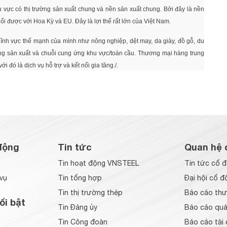
ực có thị trường sản xuất chung và nền sản xuất chung. Bởi đây là nền
ối được với Hoa Kỳ và EU. Đây là lợi thế rất lớn của Việt Nam.
lĩnh vực thế mạnh của mình như nông nghiệp, dệt may, da giày, đồ gỗ, du
 mạng sản xuất và chuỗi cung ứng khu vực/toàn cầu. Thương mại hàng trung
i đó là dịch vụ hỗ trợ và kết nối gia tăng./.
động
Tin tức
Quan hệ 
Tin hoạt động VNSTEEL
Tin tức cổ 
vụ
Tin tổng hợp
Đại hội cổ đ
Tin thị trường thép
Báo cáo thư
ổi bật
Tin Đảng ủy
Báo cáo quản
Tin Công đoàn
Báo cáo tài 