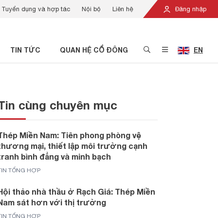
Tuyển dụng và hợp tác
Nội bộ
Liên hệ
Đăng nhập
TIN TỨC
QUAN HỆ CỔ ĐÔNG
EN
Tin cùng chuyên mục
Thép Miền Nam: Tiên phong phòng vệ
thương mại, thiết lập môi trường cạnh
tranh bình đẳng và minh bạch
TIN TỔNG HỢP
Hội thảo nhà thầu ở Rạch Giá: Thép Miền
Nam sát hơn với thị trường
TIN TỔNG HỢP