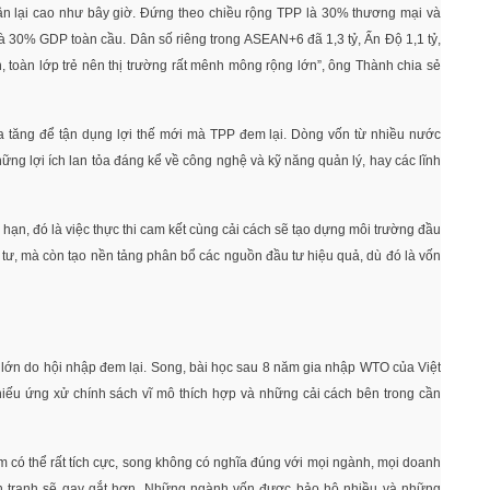
uận lại cao như bây giờ. Đứng theo chiều rộng TPP là 30% thương mại và
0% GDP toàn cầu. Dân số riêng trong ASEAN+6 đã 1,3 tỷ, Ấn Độ 1,1 tỷ,
n, toàn lớp trẻ nên thị trường rất mênh mông rộng lớn”, ông Thành chia sẻ
ia tăng để tận dụng lợi thế mới mà TPP đem lại. Dòng vốn từ nhiều nước
hững lợi ích lan tỏa đáng kể về công nghệ và kỹ năng quản lý, hay các lĩnh
i hạn, đó là việc thực thi cam kết cùng cải cách sẽ tạo dựng môi trường đầu
 tư, mà còn tạo nền tảng phân bổ các nguồn đầu tư hiệu quả, dù đó là vốn
to lớn do hội nhập đem lại. Song, bài học sau 8 năm gia nhập WTO của Việt
 thiếu ứng xử chính sách vĩ mô thích hợp và những cải cách bên trong cần
am có thể rất tích cực, song không có nghĩa đúng với mọi ngành, mọi doanh
h tranh sẽ gay gắt hơn. Những ngành vốn được bảo hộ nhiều và những