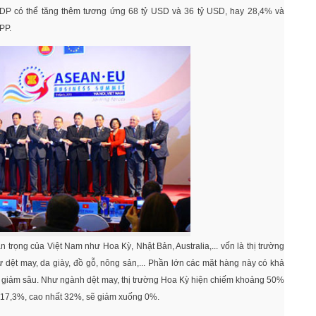
 GDP có thể tăng thêm tương ứng 68 tỷ USD và 36 tỷ USD, hay 28,4% và
PP.
 trọng của Việt Nam như Hoa Kỳ, Nhật Bản, Australia,... vốn là thị trường
 dệt may, da giày, đồ gỗ, nông sản,... Phần lớn các mặt hàng này có khả
ất giảm sâu. Như ngành dệt may, thị trường Hoa Kỳ hiện chiếm khoảng 50%
nh 17,3%, cao nhất 32%, sẽ giảm xuống 0%.