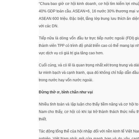
“Chưa bao giờ cơ hội kinh doanh, cơ hội tìm kiếm lợi nh
40% GDP toàn cầu. ASEAN+6, 16 nước 30% thương mại và 3
ASEAN 600 triệu. Đặc biệt, tầng lớp trung lưu thích ăn diệ
với các DN.
Tiếp nữa là dòng vốn đầu tư trực tiếp nước ngoài (FDI) g
thành viên TPP có trình độ phát triển cao có thể mang lại n
vực dịch vụ có giá trị gia tăng cao hơn.
Cuối cùng, và có lẽ là quan trọng nhất xét trong trung và dà
tư minh bạch và cạnh tranh, qua đó không chỉ hấp dẫn đầu
trong nước hay vốn nước ngoài.
Đừng thờ ơ, bình chân như vại
Nhiều tính toán và lập luận cho thấy tiềm năng và cơ hội 
Nam cho thấy, cơ hội có khi lại trở thành thách thức nếu
thiết.
Tác động tổng thể của hội nhập đối với nền kinh tế Việt N
nghiệp. Việt Nam phải mở cửa mạnh hơn và do vậy, cạn