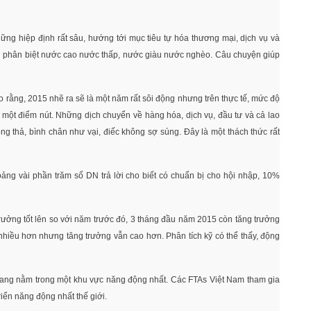
ng hiệp định rất sâu, hướng tới mục tiêu tự hóa thương mại, dịch vụ và
ng phân biệt nước cao nước thấp, nước giàu nước nghèo. Câu chuyện giúp
o rằng, 2015 nhẽ ra sẽ là một năm rất sôi động nhưng trên thực tế, mức độ
một điểm nút. Những dịch chuyển về hàng hóa, dịch vụ, đầu tư và cả lao
ng thả, bình chân như vại, điếc không sợ súng. Đây là một thách thức rất
ảng vài phần trăm số DN trả lời cho biết có chuẩn bị cho hội nhập, 10%
ưởng tốt lên so với năm trước đó, 3 tháng đầu năm 2015 còn tăng trưởng
” nhiều hơn nhưng tăng trưởng vẫn cao hơn. Phân tích kỹ có thể thấy, động
 đang nằm trong một khu vực năng động nhất. Các FTAs Việt Nam tham gia
iển năng động nhất thế giới.