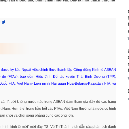
iệp vẫn thong thả, bình chân như vại. Đây là một thách thức rất
 gì
 được ký kết. Ngoài việc chính thức thành lập Công đồng Kinh tế ASEAN
tự do (FTAs), bao gồm Hiệp định Đối tác xuyên Thái Bình Dương (TPP),
ốc FTA, Việt Nam- Liên minh Hải quan Nga-Belarus-Kazaxtan FTA, và
g cảm”, bởi không nước nào trong ASEAN dám tham gia đầy đủ các hạng
iệt Nam. Hơn thế, trong hầu hết các FTAs, Việt Nam thường là nước có trình
sân chơi và chơi sòng phẳng cùng các ông lớn.
h hình kinh tế mới” mới đây, TS. Võ Trí Thành trích dẫn các phân tích đánh