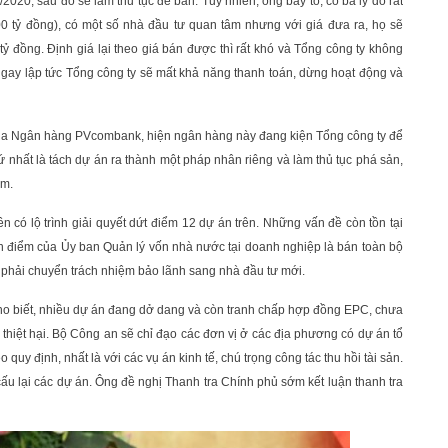
/2020, sau đó sẽ làm thủ tục để bán. Tuy nhiên, ông bày tỏ, có ba lý do rất
00 tỷ đồng), có một số nhà đầu tư quan tâm nhưng với giá đưa ra, họ sẽ
ỷ đồng. Định giá lại theo giá bán được thì rất khó và Tổng công ty không
ngay lập tức Tổng công ty sẽ mất khả năng thanh toán, dừng hoạt động và
 của Ngân hàng PVcombank, hiện ngân hàng này đang kiện Tổng công ty để
thứ nhất là tách dự án ra thành một pháp nhân riêng và làm thủ tục phá sản,
am.
ó lộ trình giải quyết dứt điểm 12 dự án trên. Những vấn đề còn tồn tại
uan điểm của Ủy ban Quản lý vốn nhà nước tại doanh nghiệp là bán toàn bộ
phải chuyển trách nhiệm bảo lãnh sang nhà đầu tư mới.
 biết, nhiều dự án đang dở dang và còn tranh chấp hợp đồng EPC, chưa
thiệt hại. Bộ Công an sẽ chỉ đạo các đơn vị ở các địa phương có dự án tổ
quy định, nhất là với các vụ án kinh tế, chú trọng công tác thu hồi tài sản.
u lại các dự án. Ông đề nghị Thanh tra Chính phủ sớm kết luận thanh tra