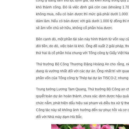
công ty đang làm thủ tục định giá, dự kiến xong trong quý 2
khó thành công. Đó là việc định giá còn cao (khoảng 1.7
không mua, nếu có bán được thì mức giá phải dưới 1.000 t
dám làm. Nếu có bán được với giá dưới 1.000 tỷ đồng thì 
sẽ âm vốn chủ sở hữu, không cổ phần hóa được.
Bên cạnh đó, một phần tài sản này hình thành từ vốn vay
đòi tiền, do đó, việc bán là khó. Ông đề xuất 2 giải pháp, 
thứ hai là cổ phần hóa chung với Tổng công ty Giấy Việt N
Thứ trưởng Bộ Công Thương Đặng Hoàng An cho rằng, nên c
đang là vướng nhất đối với các dự án. Ông nhất trí với q
phần vốn của Tổng công ty Thép tại dự án TISCO-2, nhưng 
Trung tướng Lương Tam Quang, Thứ trưởng Bộ Công an cho
quyết toán dự án hoàn thành, chưa xác định được hậu quả 
chức nắm, phát hiện dấu hiệu sai phạm và điều tra xử lý theo 
Công tác này sẽ không ảnh hưởng đến sự phục hồi và cơ cấ
đối với Nhà máy đạm Hà Bắc.