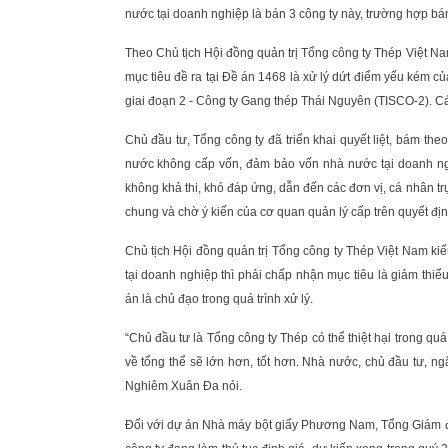
nước tại doanh nghiệp là bán 3 công ty này, trường hợp bán
Theo Chủ tịch Hội đồng quản trị Tổng công ty Thép Việt N
mục tiêu đề ra tại Đề án 1468 là xử lý dứt điểm yếu kém 
giai đoạn 2 - Công ty Gang thép Thái Nguyên (TISCO-2). Các
Chủ đầu tư, Tổng công ty đã triển khai quyết liệt, bám th
nước không cấp vốn, đảm bảo vốn nhà nước tại doanh ngh
không khả thi, khó đáp ứng, dẫn đến các đơn vị, cá nhân tr
chung và chờ ý kiến của cơ quan quản lý cấp trên quyết địn
Chủ tịch Hội đồng quản trị Tổng công ty Thép Việt Nam kiế
tại doanh nghiệp thì phải chấp nhận mục tiêu là giảm thiểu 
án là chủ đạo trong quá trình xử lý.
“Chủ đầu tư là Tổng công ty Thép có thể thiệt hại trong quá 
về tổng thể sẽ lớn hơn, tốt hơn. Nhà nước, chủ đầu tư, n
Nghiêm Xuân Đa nói.
Đối với dự án Nhà máy bột giấy Phương Nam, Tổng Giám đố