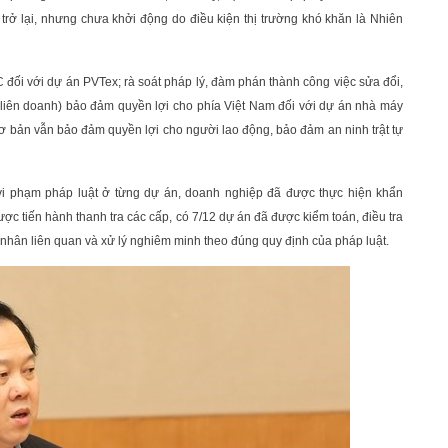
 trở lại, nhưng chưa khởi động do điều kiện thị trường khó khăn là Nhiên
 đối với dự án PVTex; rà soát pháp lý, đàm phán thành công việc sửa đổi,
 liên doanh) bảo đảm quyền lợi cho phía Việt Nam đối với dự án nhà máy
cơ bản vẫn bảo đảm quyền lợi cho người lao động, bảo đảm an ninh trật tự
, vi phạm pháp luật ở từng dự án, doanh nghiệp đã được thực hiện khẩn
ợc tiến hành thanh tra các cấp, có 7/12 dự án đã được kiểm toán, điều tra
á nhân liên quan và xử lý nghiêm minh theo đúng quy định của pháp luật.