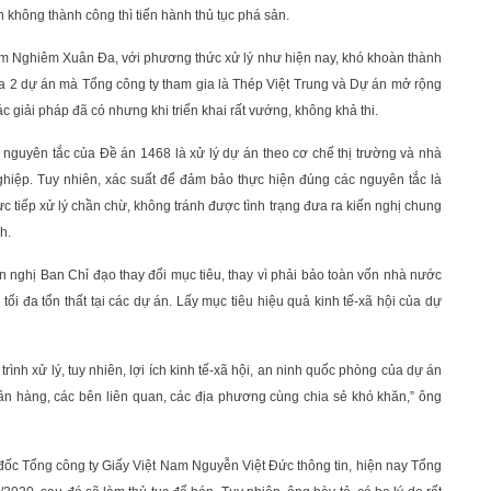
 không thành công thì tiến hành thủ tục phá sản.
am Nghiêm Xuân Đa, với phương thức xử lý như hiện nay, khó khoàn thành
của 2 dự án mà Tổng công ty tham gia là Thép Việt Trung và Dự án mở rộng
 giải pháp đã có nhưng khi triển khai rất vướng, không khả thi.
eo nguyên tắc của Đề án 1468 là xử lý dự án theo cơ chế thị trường và nhà
iệp. Tuy nhiên, xác suất để đảm bảo thực hiện đúng các nguyên tắc là
ực tiếp xử lý chần chừ, không tránh được tình trạng đưa ra kiến nghị chung
h.
n nghị Ban Chỉ đạo thay đổi mục tiêu, thay vì phải bảo toàn vốn nhà nước
tối đa tổn thất tại các dự án. Lấy mục tiêu hiệu quả kinh tế-xã hội của dự
trình xử lý, tuy nhiên, lợi ích kinh tế-xã hội, an ninh quốc phòng của dự án
gân hàng, các bên liên quan, các địa phương cùng chia sẻ khó khăn,” ông
c Tổng công ty Giấy Việt Nam Nguyễn Việt Đức thông tin, hiện nay Tổng