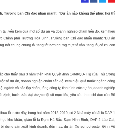
, Trưởng ban Chỉ đạo nhấn mạnh: “Dự án nào không thể phục hồi thì
tồn tại, yếu kém của một số dự án và doanh nghiệp chậm tiến độ, kém hiệu
ực Chính phủ Trương Hòa Bình, Trưởng ban Chỉ đạo nhấn mạnh: “Dự án
hông nói chung chung là đang tốt hơn nhưng thực tế vẫn đang lỗ, có khi còn
p cho thấy, sau 3 năm triển khai Quyết định 1468/QĐ-TTg của Thủ tướng
a một số dự án, doanh nghiệp chậm tiến độ, kém hiệu quả thuộc ngành công
ộ, ngành và các tập đoàn, tổng công ty, tình hình các dự án, doanh nghiệp
 định, bước đầu đạt được một số mục tiêu, yêu cầu theo chỉ đạo của Bộ
thua lỗ trước đây, trong hai năm 2018-2019, có 2 Nhà máy có lãi là DAP-1
phục khó khăn, giảm lỗ là Đạm Hà Bắc, Đạm Ninh Bình, DAP-2 Lào Cai,
bị dừng sản xuất kinh doanh, đến nay, dự án Xơ sợi polyester Đình Vũ