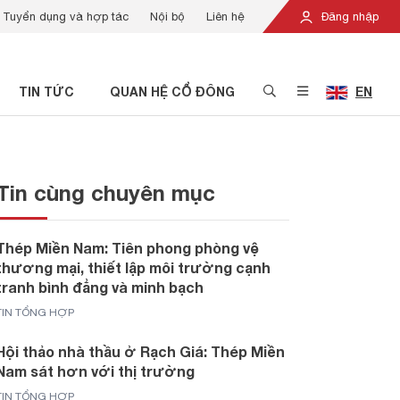
Tuyển dụng và hợp tác
Nội bộ
Liên hệ
Đăng nhập
TIN TỨC
QUAN HỆ CỔ ĐÔNG
EN
Tin cùng chuyên mục
Thép Miền Nam: Tiên phong phòng vệ
thương mại, thiết lập môi trường cạnh
tranh bình đẳng và minh bạch
TIN TỔNG HỢP
Hội thảo nhà thầu ở Rạch Giá: Thép Miền
Nam sát hơn với thị trường
TIN TỔNG HỢP