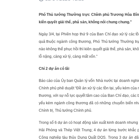
Phó Thủ tướng Thường trực Chính phủ Trương Hòa Bình
kiên quyết giải thể, phá sản, không nói chung chung."
Ngày 3/4, tại Phiên họp thứ 9 của Ban Chỉ đạo xử lý các 
quả thuộc ngành công thương, Phó Thủ tướng Thường tr
nào không thể phục hồi thì kiên quyết giải thể, phá sản, k
lỗ nặng, càng xử lý, càng mất vốn.”
Chỉ 2 dự án có lãi
Báo cáo của Ủy ban Quản lý vốn Nhà nước tại doanh nghiệ
Chính phủ phê duyệt “Đề án xử lý các tồn tại, yếu kém củ
thương, với sự nỗ lực quyết tâm cao của Ban Chỉ đạo, các b
yếu kém ngành công thương đã có những chuyển biến nhất
Chính trị, Thủ tướng Chính phủ.
Trong số 6 dự án có hoạt động sản xuất kinh doanh nhưng 
Hải Phòng và Thép Việt Trung; 4 dự án từng bước khắc 
Công nghiệp tàu thủy Dung Quất DQS. Trong 3 dự án đã 