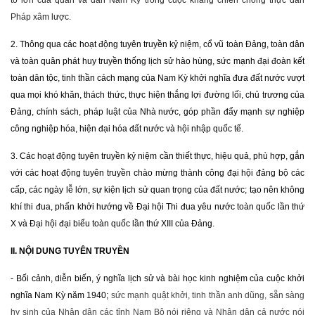
to lớn của quân và dân Nam Kỳ trong cuộc kháng chiến chống thực dân
Pháp xâm lược.
2. Thông qua các hoạt động tuyên truyền kỷ niệm, cổ vũ toàn Đảng, toàn dân
và toàn quân phát huy truyền thống lịch sử hào hùng, sức mạnh đại đoàn kết
toàn dân tộc, tinh thần cách mạng của Nam Kỳ khởi nghĩa đưa đất nước vượt
qua mọi khó khăn, thách thức, thực hiện thắng lợi đường lối, chủ trương của
Đảng, chính sách, pháp luật của Nhà nước, góp phần đẩy mạnh sự nghiệp
công nghiệp hóa, hiện đại hóa đất nước và hội nhập quốc tế.
3. Các hoạt động tuyên truyền kỷ niệm cần thiết thực, hiệu quả, phù hợp, gắn
với các hoạt động tuyên truyền chào mừng thành công đại hội đảng bộ các
cấp, các ngày lễ lớn, sự kiện lịch sử quan trọng của đất nước; tạo nên không
khí thi đua, phấn khởi hướng về Đại hội Thi đua yêu nước toàn quốc lần thứ
X và Đại hội đại biểu toàn quốc lần thứ XIII của Đảng.
II. NỘI DUNG TUYÊN TRUYỀN
- Bối cảnh, diễn biến, ý nghĩa lịch sử và bài học kinh nghiệm của cuộc khởi
nghĩa Nam Kỳ năm 1940;
sức mạnh quật khởi, tinh thần anh dũng, sẵn sàng
hy sinh của Nhân dân các tỉnh Nam Bộ nói riêng và Nhân dân cả nước nói