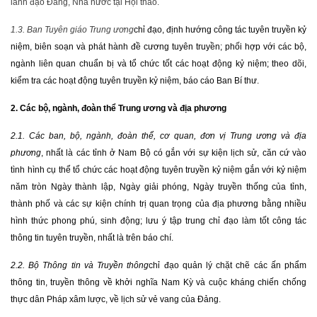
lãnh đạo Đảng, Nhà nước tại Hội thảo.
1.3. Ban Tuyên giáo Trung ương
chỉ đạo, định hướng công tác tuyên truyền kỷ
niệm, biên soạn và phát hành đề cương tuyên truyền; phối hợp với các bộ,
ngành liên quan chuẩn bị và tổ chức tốt các hoạt động kỷ niệm; theo dõi,
kiểm tra các hoạt động tuyên truyền kỷ niệm, báo cáo Ban Bí thư.
2. Các bộ, ngành, đoàn thể Trung ương và địa phương
2.1. Các ban, bộ, ngành, đoàn thể, cơ quan, đơn vị Trung ương và địa
phương
, nhất là các tỉnh ở Nam Bộ có gắn với sự kiện lịch sử, căn cứ vào
tình hình cụ thể tổ chức các hoạt động tuyên truyền kỷ niệm gắn với kỷ niệm
năm tròn Ngày thành lập, Ngày giải phóng, Ngày truyền thống của tỉnh,
thành phố và các sự kiện chính trị quan trọng của địa phương bằng nhiều
hình thức phong phú, sinh động; lưu ý tập trung chỉ đạo làm tốt công tác
thông tin tuyên truyền, nhất là trên báo chí.
2.2. Bộ Thông tin và Truyền thông
chỉ đạo quản lý chặt chẽ các ấn phẩm
thông tin, truyền thông về khởi nghĩa Nam Kỳ và cuộc kháng chiến chống
thực dân Pháp xâm lược, về lịch sử vẻ vang của Đảng.