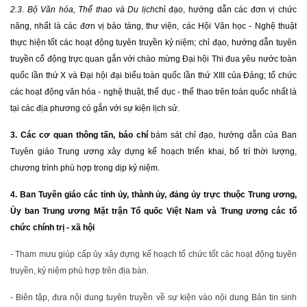
2.3. Bộ Văn hóa, Thể thao và Du lịch
chỉ đạo, hướng dẫn các đơn vị chức
năng, nhất là các đơn vị bảo tàng, thư viện, các Hội Văn học - Nghệ thuật
thực hiện tốt các hoạt động tuyên truyền kỷ niệm; chỉ đạo, hướng dẫn tuyên
truyền cổ động trực quan gắn với chào mừng Đại hội Thi đua yêu nước toàn
quốc lần thứ X và Đại hội đại biểu toàn quốc lần thứ XIII của Đảng; tổ chức
các hoạt động văn hóa - nghệ thuật, thể dục - thể thao trên toàn quốc nhất là
tại các địa phương có gắn với sự kiện lịch sử.
3. Các cơ quan thông tấn, báo chí
bám sát chỉ đạo, hướng dẫn của Ban
Tuyên giáo Trung ương xây dựng kế hoạch triển khai, bố trí thời lượng,
chương trình phù hợp trong dịp kỷ niệm.
4. Ban Tuyên giáo các tỉnh ủy, thành ủy, đảng ủy trực thuộc Trung ương,
Ủy ban Trung ương Mặt trận Tổ quốc Việt Nam và Trung ương các tổ
chức chính trị - xã hội
- Tham mưu giúp cấp ủy xây dựng kế hoạch tổ chức tốt các hoạt động tuyên
truyền, kỷ niệm phù hợp trên địa bàn.
- Biên tập, đưa nội dung tuyên truyền về sự kiện vào nội dung Bản tin sinh