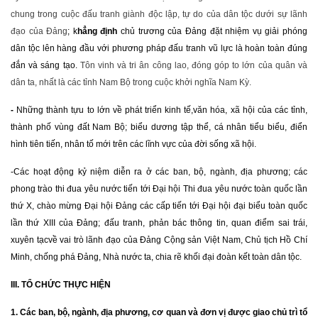
chung trong cuộc đấu tranh giành độc lập, tự do của dân tộc dưới sự lãnh
đạo của Ðảng
;
k
hẳng định
chủ trương của Đảng đặt nhiệm vụ giải phóng
dân tộc lên hàng đầu với phương pháp đấu tranh vũ lực là hoàn toàn đúng
đắn và sáng tạo.
Tôn vinh và tri ân công lao, đóng góp to lớn của quân và
dân ta, nhất là các tỉnh Nam Bộ trong cuộc khởi nghĩa Nam Kỳ.
-
Những thành tựu to lớn về
phát triển kinh tế,
văn hóa, xã hội của các tỉnh,
thành phố vùng đất Nam Bộ;
biểu dương tập thể, cá nhân tiểu biểu,
điển
hình tiên tiến, nhân tố mới
trên các lĩnh vực của đời sống xã hội.
-
Các hoạt động kỷ niệm diễn ra ở các ban, bộ, ngành, địa phương; các
phong trào thi đua yêu nước tiến tới Đại hội Thi đua yêu nước toàn quốc lần
thứ X, chào mừng Đại hội Đảng các cấp tiến tới Đại hội đại biểu toàn quốc
lần thứ XIII của Đảng;
đấu tranh, phản bác thông tin, quan điểm sai trái,
xuyên tạc
về vai trò lãnh đạo của Đảng Cộng sản Việt Nam, Chủ tịch Hồ Chí
Minh, chống phá Đảng, Nhà nước ta, chia rẽ khối đại đoàn kết toàn dân tộc.
III. TỔ CHỨC THỰC HIỆN
1. Các ban, bộ, ngành, địa phương, cơ quan và đơn vị được giao chủ trì tổ