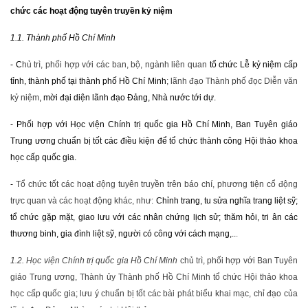
chức các hoạt động tuyên truyền kỷ niệm
1.1. Thành phố Hồ Chí Minh
- C
hủ trì, phối hợp với các ban, bộ, ngành liên quan
tổ chức Lễ kỷ niệm cấp
tỉnh, thành phố tại thành phố Hồ Chí Minh
; lãnh đạo Thành phố đọc Diễn văn
kỷ niệm
, mời đại diện lãnh đạo Đảng, Nhà nước tới dự.
- Phối hợp với Học viện Chính trị quốc gia Hồ Chí Minh, Ban Tuyên giáo
Trung ương chuẩn bị tốt các điều kiện để tổ chức thành công Hội thảo khoa
học cấp quốc gia.
-
Tổ chức tốt các hoạt động tuyên truyền trên báo chí, phương tiện cổ động
trực quan và các hoạt động khác, như:
Chỉnh trang, tu sửa nghĩa trang liệt sỹ;
tổ chức gặp mặt, giao lưu với các nhân chứng lịch sử; thăm hỏi, tri ân các
thương binh, gia đình liệt sỹ, người có công với cách mạng,..
.
1.2. Học viện Chính trị quốc gia Hồ Chí Minh
chủ trì, phối hợp với Ban Tuyên
giáo Trung ương, Thành ủy Thành phố Hồ Chí Minh tổ chức Hội thảo khoa
học cấp quốc gia; lưu ý chuẩn bị tốt các bài phát biểu khai mạc, chỉ đạo của