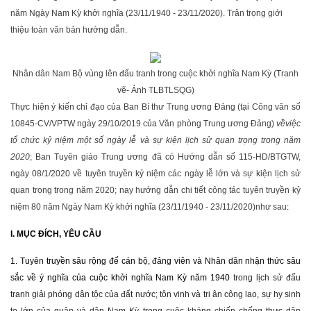
năm Ngày Nam Kỳ khởi nghĩa (23/11/1940 - 23/11/2020). Trân trọng giới
thiệu toàn văn bản hướng dẫn.
Nhân dân Nam Bộ vùng lên đấu tranh trong cuộc khởi nghĩa Nam Kỳ (Tranh
vẽ- Ảnh TLBTLSQG)
Thực hiện ý kiến chỉ đạo của Ban Bí thư Trung ương Đảng (tại Công văn số
10845-CV/VPTW ngày 29/10/2019 của Văn phòng Trung ương Đảng)
về
việc
tổ chức kỷ niệm một số ngày lễ và sự kiện lịch sử quan trọng trong năm
2020
; Ban Tuyên giáo Trung ương đã có Hướng dẫn số 115-HD/BTGTW,
ngày 08/1/2020 về tuyên truyền kỷ niệm các ngày lễ lớn và sự kiện lịch sử
quan trọng trong năm 2020; nay hướng dẫn chi tiết công tác tuyên truyền kỷ
niệm 80 năm Ngày Nam Kỳ khởi nghĩa (23/11/1940 - 23/11/2020)
như sau
:
I. MỤC ĐÍCH, YÊU CẦU
1. Tuyên truyền sâu rộng để cán bộ, đảng viên và Nhân dân nhận thức sâu
sắc về ý nghĩa của cuộc khởi nghĩa Nam Kỳ năm 1940
trong lịch sử đấu
tranh giải phóng dân tộc của đất nước; tôn vinh và tri ân công lao, sự hy sinh