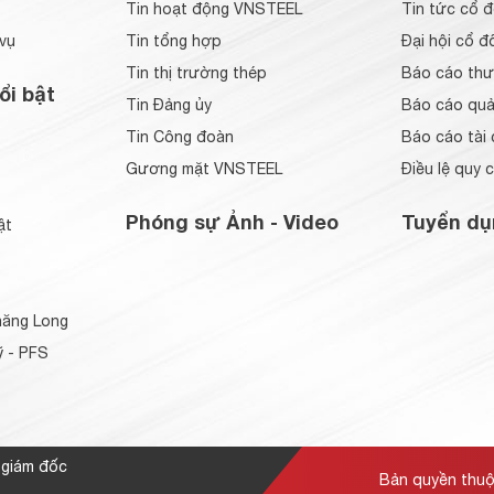
Tin hoạt động VNSTEEL
Tin tức cổ 
vụ
Tin tổng hợp
Đại hội cổ đ
Tin thị trường thép
Báo cáo thư
ổi bật
Tin Đảng ủy
Báo cáo quản
Tin Công đoàn
Báo cáo tài 
Gương mặt VNSTEEL
Điều lệ quy 
Phóng sự Ảnh - Video
Tuyển dụ
ật
ăng Long
 - PFS
 giám đốc
Bản quyền thu