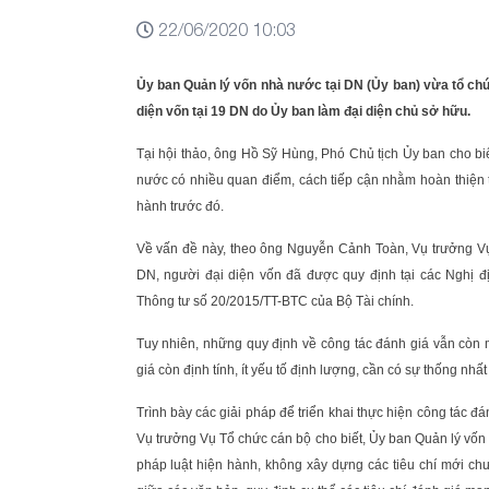
22/06/2020 10:03
Ủy ban Quản lý vốn nhà nước tại DN (Ủy ban) vừa tổ chứ
diện vốn tại 19 DN do Ủy ban làm đại diện chủ sở hữu.
Tại hội thảo, ông Hồ Sỹ Hùng, Phó Chủ tịch Ủy ban cho bi
nước có nhiều quan điểm, cách tiếp cận nhằm hoàn thiện t
hành trước đó.
Về vấn đề này, theo ông Nguyễn Cảnh Toàn, Vụ trưởng Vụ
DN, người đại diện vốn đã được quy định tại các Nghị
Thông tư số 20/2015/TT-BTC của Bộ Tài chính.
Tuy nhiên, những quy định về công tác đánh giá vẫn còn m
giá còn định tính, ít yếu tố định lượng, cần có sự thống nhấ
Trình bày các giải pháp để triển khai thực hiện công tác
Vụ trưởng Vụ Tổ chức cán bộ cho biết, Ủy ban Quản lý vốn
pháp luật hiện hành, không xây dựng các tiêu chí mới ch