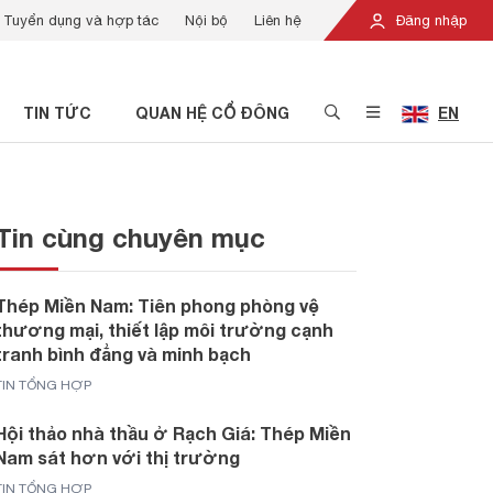
Tuyển dụng và hợp tác
Nội bộ
Liên hệ
Đăng nhập
TIN TỨC
QUAN HỆ CỔ ĐÔNG
EN
Tin cùng chuyên mục
Thép Miền Nam: Tiên phong phòng vệ
thương mại, thiết lập môi trường cạnh
tranh bình đẳng và minh bạch
TIN TỔNG HỢP
Hội thảo nhà thầu ở Rạch Giá: Thép Miền
Nam sát hơn với thị trường
TIN TỔNG HỢP