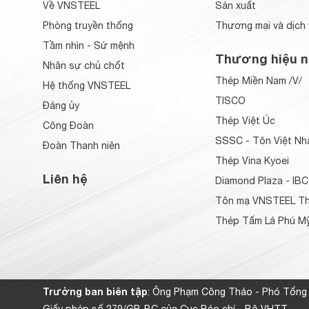
Về VNSTEEL
Sản xuất
Phòng truyền thống
Thương mại và dịch 
Tầm nhìn - Sứ mệnh
Thương hiệu n
Nhân sự chủ chốt
Thép Miền Nam /V/
Hệ thống VNSTEEL
TISCO
Đảng ủy
Thép Việt Úc
Công Đoàn
SSSC - Tôn Việt Nh
Đoàn Thanh niên
Thép Vina Kyoei
Liên hệ
Diamond Plaza - IBC
Tôn mạ VNSTEEL Th
Thép Tấm Lá Phú Mỹ
Trưởng ban biên tập
: Ông Phạm Công Thảo - Phó Tổng
Giấy phép số 279/GP-BC của Cục Báo chí - Bộ VHTT