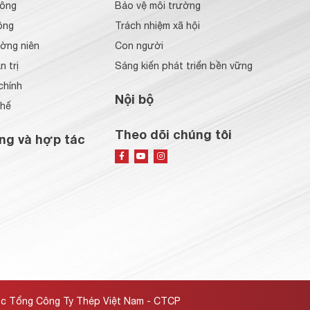
đông
Bảo vệ môi trường
ông
Trách nhiệm xã hội
ờng niên
Con người
 trị
Sáng kiến phát triển bền vững
chính
Nội bộ
chế
Theo dõi chúng tôi
ng và hợp tác
ộc Tổng Công Ty Thép Việt Nam - CTCP