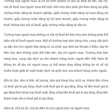
Trường hợp người mua là cơ sở kinh doanh có mã số thuế thì tên, địa chỉ,
mã số thuế của người mua thể hiện trên hóa đơn phải ghi theo đúng tại giấy
chứng nhận đăng ký doanh nghiệp, giấy chứng nhận đăng ký hoạt động chi
nhánh, giấy chứng nhận đăng ký hộ kinh doanh, giấy chứng nhận đăng ký
thuế, thông báo mã số thuế, giấy chứng nhận đăng ký đầu tư.
Trường hợp người mua không có mã số thuế thì trên hóa đơn không phải thể
hiện mã số thuế người mua. Một số trường hợp bán hàng hóa, cung cấp dịch
vụ đặc thù cho người tiêu dùng là cá nhân quy định tại Khoản 3 Điều này thì
trên hóa đơn không phải thể hiện tên, địa chỉ người mua. Trường hợp bán
hàng hóa, cung cấp dịch vụ cho khách hàng nước ngoài đến Việt Nam thì
thông tin về địa chỉ người mua có thể được thay bằng thông tin về số hộ
chiếu hoặc giấy tờ xuất nhập cảnh và quốc tịch của khách hàng nước ngoài.
Bốn là
, tên, đơn vị tính, số lượng, đơn giá hàng hóa, dịch vụ; thành tiền chưa
có thuế giá trị gia tăng, thuế suất thuế giá trị gia tăng, tổng số tiền thuế giá trị
gia tăng theo từng loại thuế suất, tổng cộng tiền thuế giá trị gia tăng, tổng tiền
thanh toán đã có thuế giá trị gia tăng.
Năm là
, chữ ký số, chữ ký điện tử của người bán và người mua