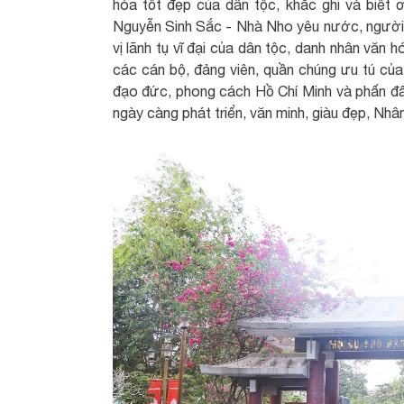
hóa tốt đẹp của dân tộc, khắc ghi và biết
Nguyễn Sinh Sắc - Nhà Nho yêu nước, người 
vị lãnh tụ vĩ đại của dân tộc, danh nhân văn 
các cán bộ, đảng viên, quần chúng ưu tú củ
đạo đức, phong cách Hồ Chí Minh và phấn đ
ngày càng phát triển, văn minh, giàu đẹp, Nh