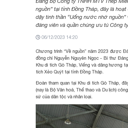
Đảng bộ Công ty TNHH MTV Thép Miền
nguồn” tại tỉnh Đồng Tháp, đây là hoạt
dậy tinh thần “Uống nước nhớ nguồn” v
đảng viên và quần chúng ưu tú Công ty
06/12/2023 14:20
Chương trình “Về nguồn” năm 2023 được Đả
đồng chí Nguyễn Nguyên Ngọc - Bí thư Đản
Khu di tích Gò Tháp, Viếng và dâng hương tạ
tích Xẻo Quýt tại tỉnh Đồng Tháp.
Đoàn tham quan tại Khu di tích Gò Tháp, đây
(nay là Bộ Văn hoá, Thể thao và Du lịch) công
sử của dân tộc và nhân loại.