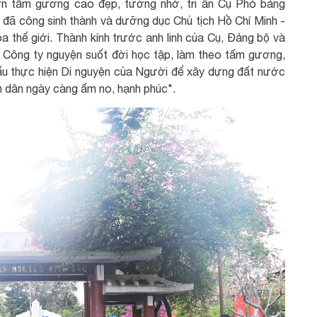
 ơn tấm gương cao đẹp, tưởng nhớ, tri ân Cụ Phó bảng
đã công sinh thành và dưỡng dục Chủ tịch Hồ Chí Minh -
hóa thế giới. Thành kính trước anh linh của Cụ, Đảng bộ và
a Công ty nguyện suốt đời học tập, làm theo tấm gương,
ấu thực hiện Di nguyện của Người để xây dựng đất nước
ân dân ngày càng ấm no, hạnh phúc".