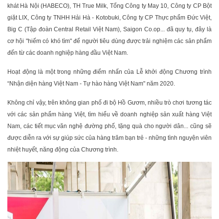
khát Hà Nội (HABECO), TH True Milk, Tổng Công ty May 10, Công ty CP Bột
giặt LIX, Công ty TNHH Hải Hà - Kotobuki, Công ty CP Thực phẩm Đức Việt,
Big C (Tập đoàn Central Retail Việt Nam), Saigon Co.op... đã quy tụ, đây là
cơ hội "hiếm có khó tìm" để người tiêu dùng được trải nghiệm các sản phẩm
đến từ các doanh nghiệp hàng đầu Việt Nam.
Hoạt động là một trong những điểm nhấn của Lễ khởi động Chương trình
“Nhận diện hàng Việt Nam - Tự hào hàng Việt Nam" năm 2020.
Không chỉ vậy, trên không gian phố đi bộ Hồ Gươm, nhiều trò chơi tương tác
với các sản phẩm hàng Việt, tìm hiểu về doanh nghiệp sản xuất hàng Việt
Nam, các tiết mục văn nghệ đường phố, tặng quà cho người dân... cũng sẽ
được diễn ra với sự giúp sức của hàng trăm bạn trẻ - những tình nguyện viên
nhiệt huyết, năng động của Chương trình.