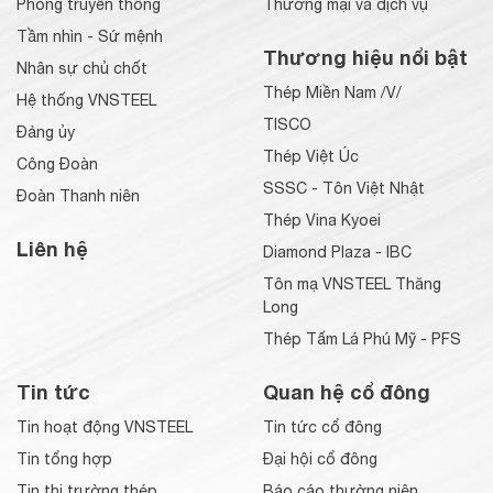
Phòng truyền thống
Thương mại và dịch vụ
Tầm nhìn - Sứ mệnh
Thương hiệu nổi bật
Nhân sự chủ chốt
Thép Miền Nam /V/
Hệ thống VNSTEEL
TISCO
Đảng ủy
Thép Việt Úc
Công Đoàn
SSSC - Tôn Việt Nhật
Đoàn Thanh niên
Thép Vina Kyoei
Liên hệ
Diamond Plaza - IBC
Tôn mạ VNSTEEL Thăng
Long
Thép Tấm Lá Phú Mỹ - PFS
Tin tức
Quan hệ cổ đông
Tin hoạt động VNSTEEL
Tin tức cổ đông
Tin tổng hợp
Đại hội cổ đông
Tin thị trường thép
Báo cáo thường niên