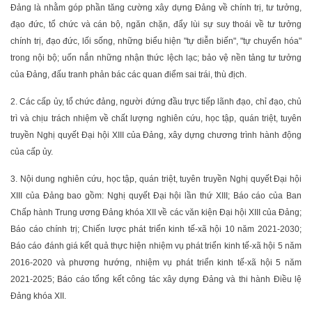
Đảng là nhằm góp phần tăng cường xây dựng Đảng về chính trị, tư tưởng,
đạo đức, tổ chức và cán bộ, ngăn chặn, đẩy lùi sự suy thoái về tư tưởng
chính trị, đạo đức, lối sống, những biểu hiện "tự diễn biến", "tự chuyển hóa"
trong nội bộ; uốn nắn những nhận thức lệch lạc; bảo vệ nền tảng tư tưởng
của Đảng, đấu tranh phản bác các quan điểm sai trái, thù địch.
2. Các cấp ủy, tổ chức đảng, người đứng đầu trực tiếp lãnh đạo, chỉ đạo, chủ
trì và chịu trách nhiệm về chất lượng nghiên cứu, học tập, quán triệt, tuyên
truyền Nghị quyết Đại hội XIII của Đảng, xây dựng chương trình hành động
của cấp ủy.
3. Nội dung nghiên cứu, học tập, quán triệt, tuyên truyền Nghị quyết Đại hội
XIII của Đảng bao gồm: Nghị quyết Đại hội lần thứ XIII; Báo cáo của Ban
Chấp hành Trung ương Đảng khóa XII về các văn kiện Đại hội XIII của Đảng;
Báo cáo chính trị; Chiến lược phát triển kinh tế-xã hội 10 năm 2021-2030;
Báo cáo đánh giá kết quả thực hiện nhiệm vụ phát triển kinh tế-xã hội 5 năm
2016-2020 và phương hướng, nhiệm vụ phát triển kinh tế-xã hội 5 năm
2021-2025; Báo cáo tổng kết công tác xây dựng Đảng và thi hành Điều lệ
Đảng khóa XII.