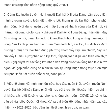
thành chương trình hành động trong quý 2/2021.
6. Công tác tuyên truyền Nghị quyết Đại hội XIII của Đảng cần được tiến
hành thường xuyên, toàn diện, đồng bộ, thống nhất, kịp thời, phong phú,
sinh động. Nội dung tuyên truyền tập trung về thành công của Đại hội, về
những nội dung cốt lõi của Nghị quyết Đại hội XIII của Đảng; nhận diện đầy
đủ những cơ hội, thuận lợi và khó khăn, thách thức trong những năm tới; chú
trọng đấu tranh phản bác các quan điểm lệch lạc, sai trái, thù địch và định
hướng dư luận xã hội theo đúng phương châm "lấy xây làm chính", "lấy tích
cực đẩy lùi tiêu cực"; phản ánh kịp thời, đầy đủ, toàn diện việc triển khai thực
hiện Nghị quyết tới các tầng lớp nhân dân trong nước và đồng bào ta ở nước
ngoài để góp phần củng cố niềm tin, tạo sự đồng thuận trong thực hiện mục
tiêu phát triển đất nước phồn vinh, hạnh phúc.
7. Việc tổ chức Hội nghị nghiên cứu, học tập, quán triệt, tuyên truyền Nghị
quyết Đại hội XIII của Đảng phải kết hợp với thực hiện tốt các nhiệm vụ chính
trị khác, đặc biệt là công tác phòng, chống dịch bệnh COVID-19, công tác
bầu cử đại biểu Quốc hội khóa XV và đại biểu Hội đồng nhân dân các cấp
nhiệm kỳ 2021-2026, bảo đảm tính thiết thực, hiệu quả, an toàn.