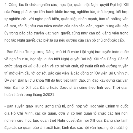
4. Công tác tổ chức nghiên cứu, học tập, quán triệt Nghị quyết Đại hội XIII
của Đảng phải được tiến hành khẩn trương, nghiêm túc, chất lượng; kết hợp
tự nghiên cứu với nghe phổ biến, quán triệt; nhấn mạnh, làm rõ những vấn
đề mới, cốt lõi; nêu cao trách nhiệm của báo cáo viên, người đứng đầu cấp
ủy trong báo cáo truyền đạt Nghị quyết, cũng như cán bộ, đảng viên trong
học tập Nghị quyết, đặc biệt là sự nêu gương của cán bộ chủ chốt các cấp.
- Ban Bí thư Trung ương Đảng chủ trì tổ chức Hội nghị trực tuyến toàn quốc
về nghiên cứu, học tập, quán triệt Nghị quyết Đại hội XIII của Đảng. Các tổ
chức đảng có đủ điều kiện về cơ sở vật chất, kỹ thuật kết nối đường truyền
thì mở điểm cầu tới cơ sở. Báo cáo viên là các đồng chí Ủy viên Bộ Chính trị,
Ủy viên Ban Bí thư khóa XIII đã trực tiếp lãnh đạo, chỉ đạo xây dựng các văn
kiện Đại hội XIII của Đảng hoặc được phân công theo lĩnh vực. Thời gian
hoàn thành trong tháng 3/2021.
- Ban Tuyên giáo Trung ương chủ trì, phối hợp với Học viện Chính trị quốc
gia Hồ Chí Minh, các cơ quan, đơn vị có liên quan tổ chức các hội nghị
nghiên cứu, học tập, quán triệt Nghị quyết Đại hội XIII của Đảng cho lãnh
đạo các cơ quan báo chí, xuất bản; lãnh đạo các hội văn học, nghệ thuật, hội