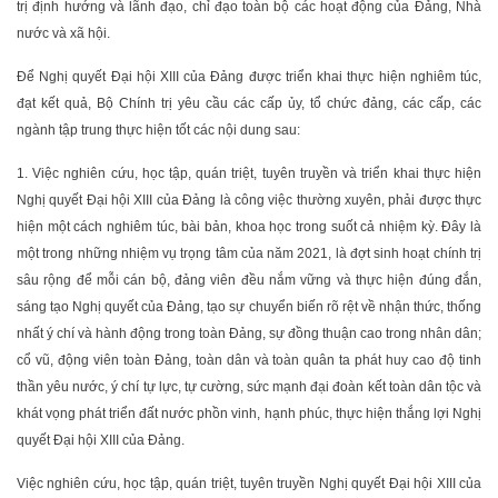
trị định hướng và lãnh đạo, chỉ đạo toàn bộ các hoạt động của Đảng, Nhà
nước và xã hội.
Để Nghị quyết Đại hội XIII của Đảng được triển khai thực hiện nghiêm túc,
đạt kết quả, Bộ Chính trị yêu cầu các cấp ủy, tổ chức đảng, các cấp, các
ngành tập trung thực hiện tốt các nội dung sau:
1. Việc nghiên cứu, học tập, quán triệt, tuyên truyền và triển khai thực hiện
Nghị quyết Đại hội XIII của Đảng là công việc thường xuyên, phải được thực
hiện một cách nghiêm túc, bài bản, khoa học trong suốt cả nhiệm kỳ. Đây là
một trong những nhiệm vụ trọng tâm của năm 2021, là đợt sinh hoạt chính trị
sâu rộng để mỗi cán bộ, đảng viên đều nắm vững và thực hiện đúng đắn,
sáng tạo Nghị quyết của Đảng, tạo sự chuyển biến rõ rệt về nhận thức, thống
nhất ý chí và hành động trong toàn Đảng, sự đồng thuận cao trong nhân dân;
cổ vũ, động viên toàn Đảng, toàn dân và toàn quân ta phát huy cao độ tinh
thần yêu nước, ý chí tự lực, tự cường, sức mạnh đại đoàn kết toàn dân tộc và
khát vọng phát triển đất nước phồn vinh, hạnh phúc, thực hiện thắng lợi Nghị
quyết Đại hội XIII của Đảng.
Việc nghiên cứu, học tập, quán triệt, tuyên truyền Nghị quyết Đại hội XIII của