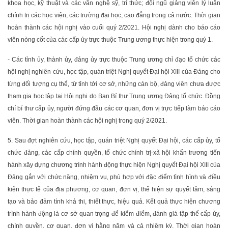
khoa học, kỹ thuật và các văn nghệ sỹ, trí thức; đội ngũ giảng viên lý luận
chính trị các học viện, các trường đại học, cao đẳng trong cả nước. Thời gian
hoàn thành các hội nghị vào cuối quý 2/2021. Hội nghị dành cho báo cáo
viên nòng cốt của các cấp ủy trực thuộc Trung ương thực hiện trong quý 1.
- Các tỉnh ủy, thành ủy, đảng ủy trực thuộc Trung ương chỉ đạo tổ chức các
hội nghị nghiên cứu, học tập, quán triệt Nghị quyết Đại hội XIII của Đảng cho
từng đối tượng cụ thể, từ tỉnh tới cơ sở, những cán bộ, đảng viên chưa được
tham gia học tập tại Hội nghị do Ban Bí thư Trung ương Đảng tổ chức. Đồng
chí bí thư cấp ủy, người đứng đầu các cơ quan, đơn vị trực tiếp làm báo cáo
viên. Thời gian hoàn thành các hội nghị trong quý 2/2021.
5. Sau đợt nghiên cứu, học tập, quán triệt Nghị quyết Đại hội, các cấp ủy, tổ
chức đảng, các cấp chính quyền, tổ chức chính trị-xã hội khẩn trương tiến
hành xây dựng chương trình hành động thực hiện Nghị quyết Đại hội XIII của
Đảng gắn với chức năng, nhiệm vụ, phù hợp với đặc điểm tình hình và điều
kiện thực tế của địa phương, cơ quan, đơn vị, thể hiện sự quyết tâm, sáng
tạo và bảo đảm tính khả thi, thiết thực, hiệu quả. Kết quả thực hiện chương
trình hành động là cơ sở quan trọng để kiểm điểm, đánh giá tập thể cấp ủy,
chính quyền, cơ quan, đơn vị hằng năm và cả nhiệm kỳ. Thời gian hoàn