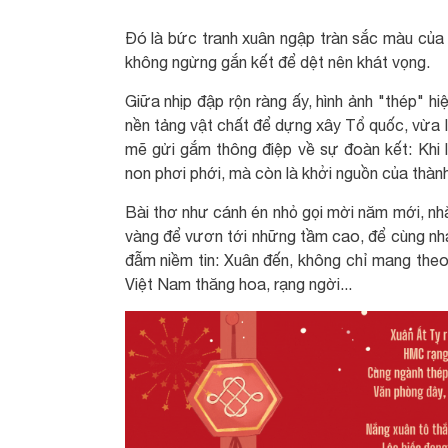
Đó là bức tranh xuân ngập tràn sắc màu của 
không ngừng gắn kết để dệt nên khát vọng.
Giữa nhịp đập rộn ràng ấy, hình ảnh "thép" h
nền tảng vật chất để dựng xây Tổ quốc, vừa l
mẽ gửi gắm thông điệp về sự đoàn kết: Khi 
non phơi phới, mà còn là khởi nguồn của thà
Bài thơ như cánh én nhỏ gọi mời năm mới, nhắ
vàng để vươn tới những tầm cao, để cùng nh
đẫm niềm tin: Xuân đến, không chỉ mang the
Việt Nam thăng hoa, rạng ngời...