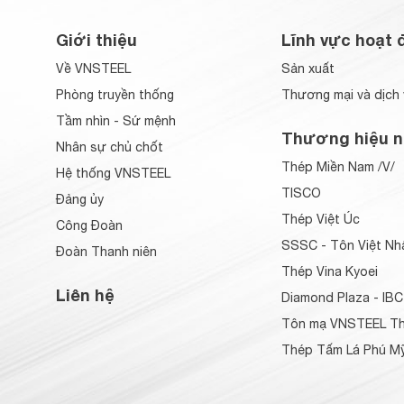
Giới thiệu
Lĩnh vực hoạt 
Về VNSTEEL
Sản xuất
Phòng truyền thống
Thương mại và dịch 
Tầm nhìn - Sứ mệnh
Thương hiệu n
Nhân sự chủ chốt
Thép Miền Nam /V/
Hệ thống VNSTEEL
TISCO
Đảng ủy
Thép Việt Úc
Công Đoàn
SSSC - Tôn Việt Nh
Đoàn Thanh niên
Thép Vina Kyoei
Liên hệ
Diamond Plaza - IBC
Tôn mạ VNSTEEL Th
Thép Tấm Lá Phú Mỹ