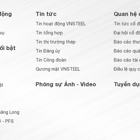
động
Tin tức
Quan hệ 
Tin hoạt động VNSTEEL
Tin tức cổ 
vụ
Tin tổng hợp
Đại hội cổ đ
Tin thị trường thép
Báo cáo thư
ổi bật
Tin Đảng ủy
Báo cáo quản
Tin Công đoàn
Báo cáo tài 
Gương mặt VNSTEEL
Điều lệ quy 
Phóng sự Ảnh - Video
Tuyển dụ
ật
ăng Long
 - PFS