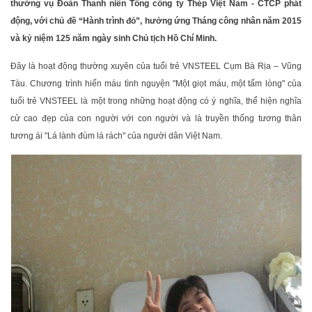
thường vụ Đoàn Thanh niên Tổng công ty Thép Việt Nam - CTCP phát
động, với chủ đề “Hành trình đỏ”, hưởng ứng Tháng công nhân năm 2015
và kỷ niệm 125 năm ngày sinh Chủ tịch Hồ Chí Minh.
Đây là hoạt động thường xuyên của tuổi trẻ VNSTEEL Cụm Bà Rịa – Vũng
Tàu. Chương trình hiến máu tình nguyện "Một giọt máu, một tấm lòng" của
tuổi trẻ VNSTEEL là một trong những hoạt động có ý nghĩa, thể hiện nghĩa
cử cao đẹp của con người với con người và là truyền thống tương thân
tương ái "Lá lành đùm lá rách" của người dân Việt Nam.