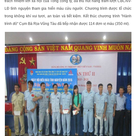
trách nhiệm với xã hội của Tổng công ty, đã thu hút hàng trăm lượt CBCNV-
LĐ tình nguyện tham gia hiến máu cứu người. Chương trình được tổ chức
trong không khí vui tươi, an toàn và tiết kiệm. Kết thúc chương trình "Hành
trình đỏ" Cụm Bà Rịa-Vũng Tàu đã tiếp nhận được 114 đơn vị máu (350 ml).