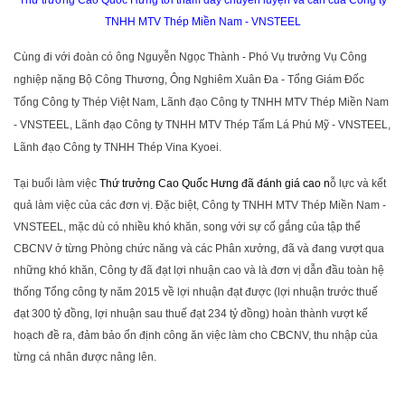
TNHH MTV Thép Miền Nam - VNSTEEL
Cùng đi với đoàn có ông Nguyễn Ngọc Thành - Phó Vụ trưởng Vụ Công
nghiệp nặng Bộ Công Thương, Ông Nghiêm Xuân Đa - Tổng Giám Đốc
Tổng Công ty Thép Việt Nam, Lãnh đạo Công ty TNHH MTV Thép Miền Nam
- VNSTEEL, Lãnh đạo Công ty TNHH MTV Thép Tấm Lá Phú Mỹ - VNSTEEL,
Lãnh đạo Công ty TNHH Thép Vina Kyoei.
Tại buổi làm việc
Thứ trưởng Cao Quốc Hưng đã đánh giá cao n
ỗ lực và kết
quả làm việc của các đơn vị. Đặc biệt, Công ty TNHH MTV Thép Miền Nam -
VNSTEEL, mặc dù có nhiều khó khăn, song với sự cố gắng của tập thể
CBCNV ở từng Phòng chức năng và các Phân xưởng, đã và đang vượt qua
những khó khăn, Công ty đã đạt lợi nhuận cao và là đơn vị dẫn đầu toàn hệ
thống Tổng công ty năm 2015 về lợi nhuận đạt được (lợi nhuận trước thuế
đạt 300 tỷ đồng, lợi nhuận sau thuế đạt 234 tỷ đồng) hoàn thành vượt kế
hoạch đề ra, đảm bảo ổn định công ăn việc làm cho CBCNV, thu nhập của
từng cá nhân được nâng lên.