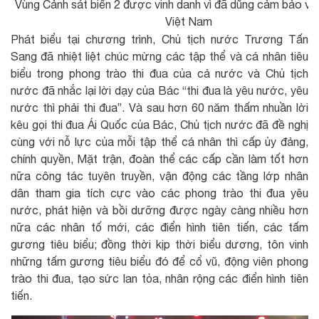
Vùng Cảnh sát biển 2 được vinh danh vì đã dũng cảm bảo vệ
Việt Nam
Phát biểu tại chương trình, Chủ tịch nước Trương Tấn
Sang đã nhiệt liệt chúc mừng các tập thể và cá nhân tiêu
biểu trong phong trào thi đua của cả nước và Chủ tịch
nước đã nhắc lại lời dạy của Bác “thi đua là yêu nước, yêu
nước thì phải thi đua”. Và sau hơn 60 năm thấm nhuần lời
kêu gọi thi đua Ái Quốc của Bác, Chủ tịch nước đã đề nghị
cùng với nỗ lực của mỗi tập thể cá nhân thì cấp ủy đảng,
chính quyền, Mặt trận, đoàn thể các cấp cần làm tốt hơn
nữa công tác tuyên truyền, vận động các tầng lớp nhân
dân tham gia tích cực vào các phong trào thi đua yêu
nước, phát hiện và bồi dưỡng được ngày càng nhiều hơn
nữa các nhân tố mới, các điển hình tiên tiến, các tấm
gương tiêu biểu; đồng thời kịp thời biểu dương, tôn vinh
những tấm gương tiêu biểu đó để cổ vũ, động viên phong
trào thi đua, tạo sức lan tỏa, nhân rộng các điển hình tiên
tiến.