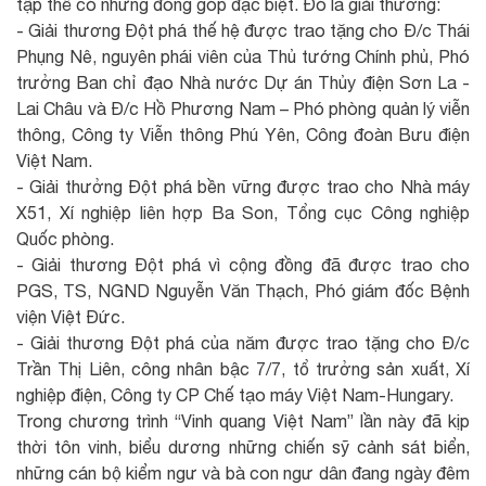
tập thể có những đóng góp đặc biệt. Đó là giải thưởng:
- Giải thương Đột phá thế hệ được trao tặng cho Đ/c Thái
Phụng Nê, nguyên phái viên của Thủ tướng Chính phủ, Phó
trưởng Ban chỉ đạo Nhà nước Dự án Thủy điện Sơn La -
Lai Châu và Đ/c Hồ Phương Nam – Phó phòng quản lý viễn
thông, Công ty Viễn thông Phú Yên, Công đoàn Bưu điện
Việt Nam.
- Giải thưởng Đột phá bền vững được trao cho Nhà máy
X51, Xí nghiệp liên hợp Ba Son, Tổng cục Công nghiệp
Quốc phòng.
- Giải thương Đột phá vì cộng đồng đã được trao cho
PGS, TS, NGND Nguyễn Văn Thạch, Phó giám đốc Bệnh
viện Việt Đức.
- Giải thương Đột phá của năm được trao tặng cho Đ/c
Trần Thị Liên, công nhân bậc 7/7, tổ trưởng sản xuất, Xí
nghiệp điện, Công ty CP Chế tạo máy Việt Nam-Hungary.
Trong chương trình “Vinh quang Việt Nam” lần này đã kịp
thời tôn vinh, biểu dương những chiến sỹ cảnh sát biển,
những cán bộ kiểm ngư và bà con ngư dân đang ngày đêm