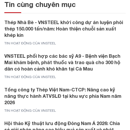
Tin cùng chuyên mục
Thép Nhà Bè - VNSTEEL khởi công dự án luyện phôi
thép 150.000 tấn/năm: Hoàn thiện chuỗi sản xuất
khép kín
TIN HOẠT ĐỘNG CỦA VNSTEEL
VNSTEEL phối hợp các bác sỹ A9 - Bệnh viện Bạch
Mai khám bệnh, phát thuốc và trao quà cho 300 hộ
dân có hoàn cảnh khó khăn tại Cà Mau
TIN HOẠT ĐỘNG CỦA VNSTEEL
Tổng công ty Thép Việt Nam-CTCP: Nâng cao kỹ
năng thực hành ATVSLĐ tại khu vực phía Nam năm
2026
TIN HOẠT ĐỘNG CỦA VNSTEEL
Hội thảo Kỹ thuật lưu động Đông Nam Á 2026: Chia
sẻ giải pháp nâng cao hiệu quả sản xuất và phát