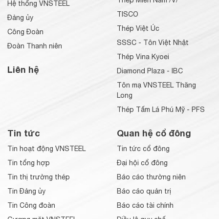
Thép Miền Nam /V/
Hệ thống VNSTEEL
TISCO
Đảng ủy
Thép Việt Úc
Công Đoàn
SSSC - Tôn Việt Nhật
Đoàn Thanh niên
Thép Vina Kyoei
Liên hệ
Diamond Plaza - IBC
Tôn mạ VNSTEEL Thăng
Long
Thép Tấm Lá Phú Mỹ - PFS
Tin tức
Quan hệ cổ đông
Tin hoạt động VNSTEEL
Tin tức cổ đông
Tin tổng hợp
Đại hội cổ đông
Tin thị trường thép
Báo cáo thường niên
Tin Đảng ủy
Báo cáo quản trị
Tin Công đoàn
Báo cáo tài chính