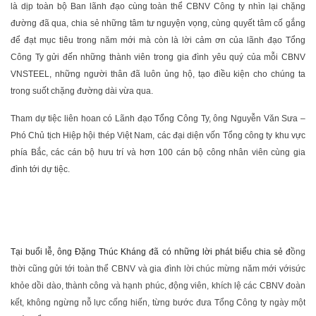
là dịp toàn bộ Ban lãnh đạo cùng toàn thể CBNV Công ty nhìn lại chặng
đường đã qua, chia sẻ những tâm tư nguyện vọng, cùng quyết tâm cố gắng
để đạt mục tiêu trong năm mới mà còn là lời cảm ơn của lãnh đạo Tổng
Công Ty gửi đến những thành viên trong gia đình yêu quý của mỗi CBNV
VNSTEEL, những người thân đã luôn ủng hộ, tạo điều kiện cho chúng ta
trong suốt chặng đường dài vừa qua.
Tham dự tiệc liên hoan có Lãnh đạo Tổng Công Ty, ông Nguyễn Văn Sưa –
Phó Chủ tịch Hiệp hội thép Việt Nam, các đại diện vốn Tổng công ty khu vực
phía Bắc, các cán bộ hưu trí và hơn 100 cán bộ công nhân viên cùng gia
đình tới dự tiệc.
Tại buổi lễ, ông Đặng Thúc Kháng đã có những lời phát biểu chia sẻ đ
ồng
thời cũng gửi tới toàn thể CBNV và gia đình lời chúc mừng năm mới
với
sức
khỏe dồi dào, thành công
và hạnh phúc,
động viên, khích lệ các CBNV
đoàn
kết,
không ngừng nỗ lực
cống hiến, từng bước đưa Tổng Công ty ngày một