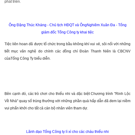
phát triển.
Ông Đặng Thúc Kháng - Chủ tịch HĐQT và ÔngNghiêm Xuân Đa - Tổng
giám đốc Tổng Công ty khai tiệc
Tiệc liên hoan đã được tổ chức trong bầu không khí vui vẻ, sôi nổi với những
tiết mục văn nghệ do chính các đồng chí Đoàn Thanh Niên là CBCNV
củaTổng Công Ty biểu diễn.
Bên cạnh đó, các trò chơi cho thiếu nhi và đặc biệt Chương trình "Rinh Lộc
Về Nhà" quay số trúng thưởng với những phần quà hấp dẫn đã đem lại niềm
vui phấn khởi cho tất cả cán bộ nhân viên tham dự.
Lãnh đạo Tổng Công ty lì xì cho các cháu thiếu nhi