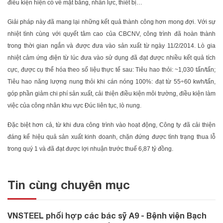
điều kiện hiện có về mặt bằng, nhân lực, thiết bị…
Giải pháp này đã mang lại những kết quả thành công hơn mong đợi. Với sự
nhiệt tình cùng với quyết tâm cao của CBCNV, công trình đã hoàn thành
trong thời gian ngắn và được đưa vào sản xuất từ ngày 11/2/2014. Lò gia
nhiệt cảm ứng điện từ lúc đưa vào sử dụng đã đạt được nhiều kết quả tích
cực, được cụ thể hóa theo số liệu thực tế sau: Tiêu hao thỏi: ~1,030 tấn/tấn;
Tiêu hao năng lượng nung thỏi khi cán nóng 100%: đạt từ 55÷60 kwh/tấn,
góp phần giảm chi phí sản xuất, cải thiện điều kiện môi trường, điều kiện làm
việc của công nhân khu vực Đúc liên tục, lò nung.
Đặc biệt hơn cả, từ khi đưa công trình vào hoạt động, Công ty đã cải thiện
đáng kể hiệu quả sản xuất kinh doanh, chặn đứng được tình trạng thua lỗ
trong quý 1 và đã đạt được lợi nhuận trước thuế 6,87 tỷ đồng.
Tin cùng chuyên mục
VNSTEEL phối hợp các bác sỹ A9 - Bệnh viện Bạch