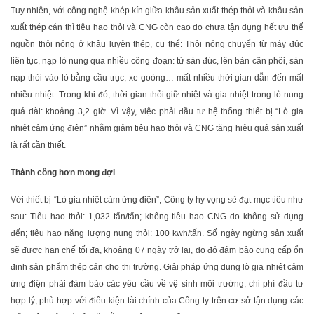
Tuy nhiên, với công nghệ khép kín giữa khâu sản xuất thép thỏi và khâu sản
xuất thép cán thì tiêu hao thỏi và CNG còn cao do chưa tận dụng hết ưu thế
nguồn thỏi nóng ở khâu luyện thép, cụ thể: Thỏi nóng chuyển từ máy đúc
liên tục, nạp lò nung qua nhiều công đoạn: từ sàn đúc, lên bàn cân phôi, sàn
nạp thỏi vào lò bằng cầu trục, xe goòng… mất nhiều thời gian dẫn đến mất
nhiều nhiệt. Trong khi đó, thời gian thỏi giữ nhiệt và gia nhiệt trong lò nung
quá dài: khoảng 3,2 giờ. Vì vậy, việc phải đầu tư hệ thống thiết bị “Lò gia
nhiệt cảm ứng điện” nhằm giảm tiêu hao thỏi và CNG tăng hiệu quả sản xuất
là rất cần thiết.
Thành công hơn mong đợi
Với thiết bị “Lò gia nhiệt cảm ứng điện”, Công ty hy vọng sẽ đạt mục tiêu như
sau: Tiêu hao thỏi: 1,032 tấn/tấn; không tiêu hao CNG do không sử dụng
đến; tiêu hao năng lượng nung thỏi: 100 kwh/tấn. Số ngày ngừng sản xuất
sẽ được hạn chế tối đa, khoảng 07 ngày trở lại, do đó đảm bảo cung cấp ổn
định sản phẩm thép cán cho thị trường. Giải pháp ứng dụng lò gia nhiệt cảm
ứng điện phải đảm bảo các yêu cầu về vệ sinh môi trường, chi phí đầu tư
hợp lý, phù hợp với điều kiện tài chính của Công ty trên cơ sở tận dụng các