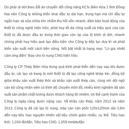
Do phải di dời theo Đề án chuyển đổi công năng KCN Biên Hòa 1 tỉnh Đồng
Nai nên Công ty không triển khai đầu tư dài hạn, trung hạn mà chỉ đầu tư
ngắn hạn và sửa chữa lớn nhằm thu hồi vốn nhanh, đảm bảo hoạt động của
thiết bị công nghệ hiện hữu, phát huy tối đa công suất và hiệu quả của các
thiết bị đã được đầu tư trong thời gian còn lại của lộ trình di dời, nhanh
chóng phát huy hiệu quả tạo điều kiện cho Công ty tiếp tục duy trì và phát
triển sản xuất một cách bền vững. Nổi bật nhất là hạng mục “Lò gia nhiệt
cảm ứng điện” thay cho lò nung CNG hiện hữu.
Công ty CP Thép Biên Hòa trong quá trình phát triển đến nay sau khi được
đầu tư, cải tạo và trang bị mới thiết bị đã tạo công nghệ khép kín, đồng bộ
giữa khâu sản xuất thép thỏi và khâu sản xuất thép cán, cùng với đội ngũ
cán bộ công nhân viên có trình độ chuyên môn tốt, nhiều kinh nghiệm đã sản
xuất sản phẩm chất lượng được khách hàng tín nhiệm, lợi thế cạnh tranh của
Công ty ngày càng được nâng cao. Về khâu cán thép, năm 2012 và năm
2013, Công ty đã cải tạo lò nung, máy cán cán phôi 120x120mm dài 3,6m
đến nay tiêu hao nguyên nhiên vật liệu chính giảm nhiều, cụ thể: Tiêu hao
thỏi: 1,034 tấn/tấn; Tiêu hao CNG: 1,059 mmbtu/tấn.