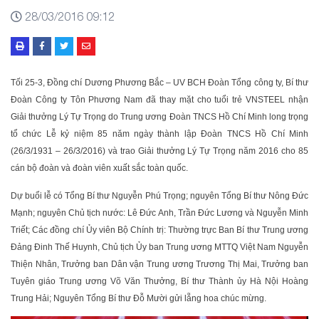
28/03/2016 09:12
Tối 25-3, Đồng chí Dương Phương Bắc – UV BCH Đoàn Tổng công ty, Bí thư
Đoàn Công ty Tôn Phương Nam đã thay mặt cho tuổi trẻ VNSTEEL nhận
Giải thưởng Lý Tự Trọng do Trung ương Đoàn TNCS Hồ Chí Minh long trọng
tổ chức Lễ kỷ niệm 85 năm ngày thành lập Đoàn TNCS Hồ Chí Minh
(26/3/1931 – 26/3/2016) và trao Giải thưởng Lý Tự Trọng năm 2016 cho 85
cán bộ đoàn và đoàn viên xuất sắc toàn quốc.
Dự buổi lễ có Tổng Bí thư Nguyễn Phú Trọng; nguyên Tổng Bí thư Nông Đức
Mạnh; nguyên Chủ tịch nước: Lê Đức Anh, Trần Đức Lương và Nguyễn Minh
Triết; Các đồng chí Ủy viên Bộ Chính trị: Thường trực Ban Bí thư Trung ương
Đảng Đinh Thế Huynh, Chủ tịch Ủy ban Trung ương MTTQ Việt Nam Nguyễn
Thiện Nhân, Trưởng ban Dân vận Trung ương Trương Thị Mai, Trưởng ban
Tuyên giáo Trung ương Võ Văn Thưởng, Bí thư Thành ủy Hà Nội Hoàng
Trung Hải; Nguyên Tổng Bí thư Đỗ Mười gửi lẵng hoa chúc mừng.