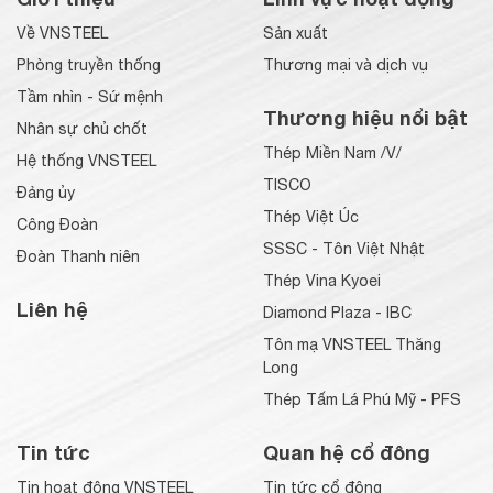
Về VNSTEEL
Sản xuất
Phòng truyền thống
Thương mại và dịch vụ
Tầm nhìn - Sứ mệnh
Thương hiệu nổi bật
Nhân sự chủ chốt
Thép Miền Nam /V/
Hệ thống VNSTEEL
TISCO
Đảng ủy
Thép Việt Úc
Công Đoàn
SSSC - Tôn Việt Nhật
Đoàn Thanh niên
Thép Vina Kyoei
Liên hệ
Diamond Plaza - IBC
Tôn mạ VNSTEEL Thăng
Long
Thép Tấm Lá Phú Mỹ - PFS
Tin tức
Quan hệ cổ đông
Tin hoạt động VNSTEEL
Tin tức cổ đông